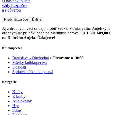
U nás nakupujete
vždy bezpečne
a s dôverou
Predchádzajúce
Ďalšie
Aj z drobných vecí sa dajú urobiť veľké. Vďaka vašim Anjelským
drobným ste pri nákupoch na Martinuse darovali už
1 501 609,00 €
na Dobrého Anjela
. Ďakujeme!
Kníhkupectvá
Bratislava - Obchodná
• Otvárame o 10:00
Všetky kníhkupectvá
Udalosti
Spriatelené kníhkupectvá
Kategórie
Knihy
E-knihy
Audioknihy
Hry
Filmy
Doplnky