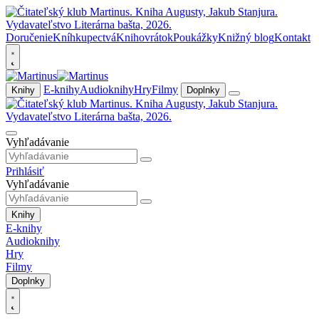
Doručenie
Kníhkupectvá
Knihovrátok
Poukážky
Knižný blog
Kontakt
E-knihy
Audioknihy
Hry
Filmy
Knihy
Doplnky
Vyhľadávanie
Prihlásiť
Vyhľadávanie
Knihy
E-knihy
Audioknihy
Hry
Filmy
Doplnky