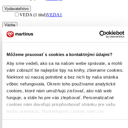
Vydavateľstvo
VEDA (1 titul)
VEDA
1
Väzba
pevná väzba (1 titul)
pevná väzba
1
Zúžiť výber
Zoradiť
Môžeme pracovať s cookies a kontaktnými údajmi?
Aby sme vedeli, ako sa na našom webe správate, a mohli
vám zobraziť tie najlepšie tipy na knihy, zbierame cookies.
Niektoré sú naozaj potrebné a bez nich by naša stránka
Bestsellery
vôbec nefungovala. Okrem toho používame analytické
Top hodnotené
cookies, ktoré nám umožňujú zisťovať, ako náš web
Novinky
Najdrahšie
funguje, a stále ho pre vás zlepšovať. Personalizačné
Najlacnejšie
cookies nám dovoľujú prispôsobovať stránku pre vašu
Najvyššia zľava
lepšiu orientáciu. Marketingové cookies nám zas
umožňujú zobrazenie relevantnej reklamy. Niektoré údaje
Použité filtre
zdieľame aj s tretími stranami. Veľmi by nám pomohlo,
Zrušiť filtre
Výber