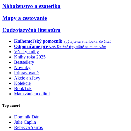
Náboženstvo a ezoterika
Mapy a cestovanie
Cudzojazyčná literatúra
Knihomoľský pomocník
Spýtajte sa Sherlocka, čo čítať
Odporúčame pre vás
Knižné tipy ušité na mieru vám
Všetky knihy
Knihy roka 2025
Bestsellery
Novinky
Pripravované
Akcie a zľavy
Kolekcie
BookTok
Mám záujem o titul
Top autori
Dominik Dán
Julie Caplin
Rebecca Yarros