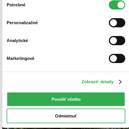
na sklade
keby sme mohli používať všetky tieto cookies. Ďakujeme!
Potrebné
súhlasu
Personalizačné
Analytické
Marketingové
Zobraziť detaily
Povoliť všetko
Odmietnuť