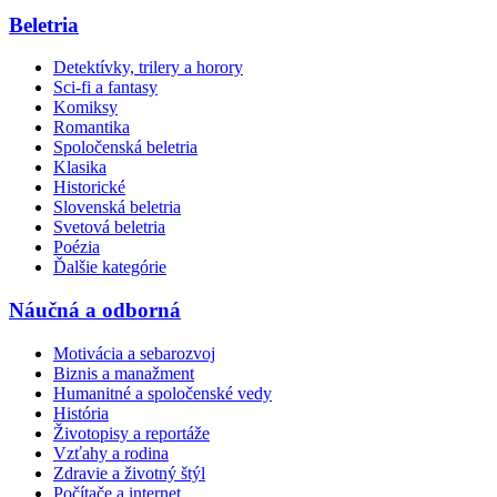
Beletria
Detektívky, trilery a horory
Sci-fi a fantasy
Komiksy
Romantika
Spoločenská beletria
Klasika
Historické
Slovenská beletria
Svetová beletria
Poézia
Ďalšie kategórie
Náučná a odborná
Motivácia a sebarozvoj
Biznis a manažment
Humanitné a spoločenské vedy
História
Životopisy a reportáže
Vzťahy a rodina
Zdravie a životný štýl
Počítače a internet