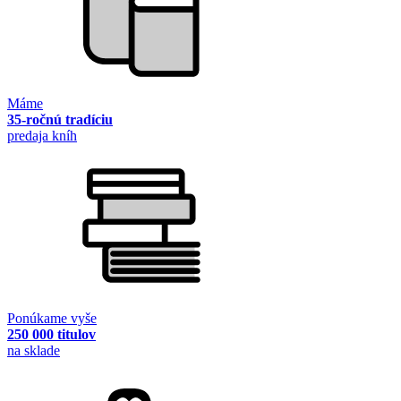
Máme
35-ročnú tradíciu
predaja kníh
Ponúkame vyše
250 000 titulov
na sklade