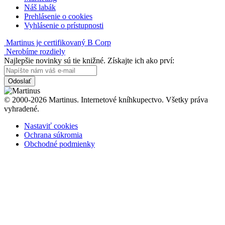
Náš labák
Prehlásenie o cookies
Vyhlásenie o prístupnosti
Martinus je certifikovaný B Corp
Nerobíme rozdiely
Najlepšie novinky sú tie knižné. Získajte ich ako prví:
Odoslať
© 2000-2026 Martinus. Internetové kníhkupectvo. Všetky práva
vyhradené.
Nastaviť cookies
Ochrana súkromia
Obchodné podmienky