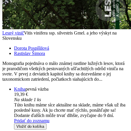
Lesný vinič
Vitis vinifera ssp. silvestris Gmel. a jeho výskyt na
Slovensku
Dorota Pospíšilová
Rastislav Šimora
Monografia pojednáva o málo známej rastline lužných lesov, ktorá
je prarodičom všetkých pestovaných ušľachtilých odrôd viniča na
svete. V prvej z deviatich kapitol knihy sa dozvedáme o jej
taxonomickom zatriedení, počiatkoch siahajúcich do...
Kniha
pevná väzba
19,39 €
Na sklade 1 ks
Túto knihu máme síce aktuálne na sklade, máme však už iba
posledné kusy. Ak ju chcete mať rýchlo, ponáhľajte sa!
Dodanie ďalších môže trvať dlhšie, zvyčajne do 9 dní.
Pridať do zoznamu
Vložiť do košíka