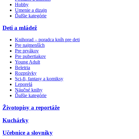
Hobby
Umenie a dizajn
Ďalšie kategórie
Deti a mládež
Knihorad – poradca kníh pre deti
Pre najmenších
Pre prvákov
Pre pubertiakov
Young Adult
Beletria
Rozprávky
Sci-fi, fantasy a komiksy
Leporelá
Náučné knihy
Ďalšie kategórie
Životopisy a reportáže
Kuchárky
Učebnice a slovníky