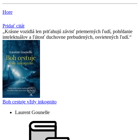
Hore
Pridať citát
Krásne vozidlá len priťahujú závisť priemerných ľudí, pohŕdanie
intelektuálov a ľútosť duchovne prebudených, osvietených ľudí.
Boh cestuje vždy inkognito
Laurent Gounelle