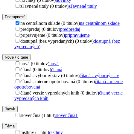
novinky (0 titulov)
novinky
zľavnené tituly (0 titulov)
zľavnené tituly
Dostupnosť
na centrálnom sklade (0 titulov)
na centrálnom sklade
predpredaj (0 titulov)
predpredaj
pripravujeme (0 titulov)
pripravujeme
dostupná (bez vypredaných) (0 titulov)
dostupná (bez
vypredaných)
Nové / čítané
nová (0 titulov)
nová
čítaná (0 titulov)
čítaná
čítaná - výborný stav (0 titulov)
čítaná - výborný stav
čítaná - mierne opotrebovaná (0 titulov)
čítaná - mierne
opotrebovaná
čítané verzie vypredaných kníh (0 titulov)
čítané verzie
vypredaných kníh
Jazyk
slovenčina (1 titul)
slovenčina
1
Téma
rastliny (1 titul)
rastliny
1