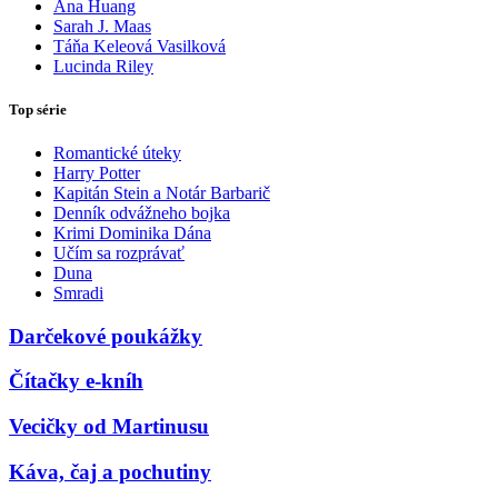
Ana Huang
Sarah J. Maas
Táňa Keleová Vasilková
Lucinda Riley
Top série
Romantické úteky
Harry Potter
Kapitán Stein a Notár Barbarič
Denník odvážneho bojka
Krimi Dominika Dána
Učím sa rozprávať
Duna
Smradi
Darčekové poukážky
Čítačky e-kníh
Vecičky od Martinusu
Káva, čaj a pochutiny