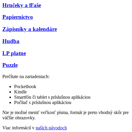
Hrnčeky a fľaše
Papiernictvo
Zápisníky a kalendáre
Hudba
LP platne
Puzzle
Prečítate na zariadeniach:
Pocketbook
Kindle
Smartfón či tablet s príslušnou aplikáciou
Počítač s príslušnou aplikáciou
Nie je možné meniť veľkosť písma, formát je preto vhodný skôr pre
väčšie obrazovky.
Viac informácií v
našich návodoch