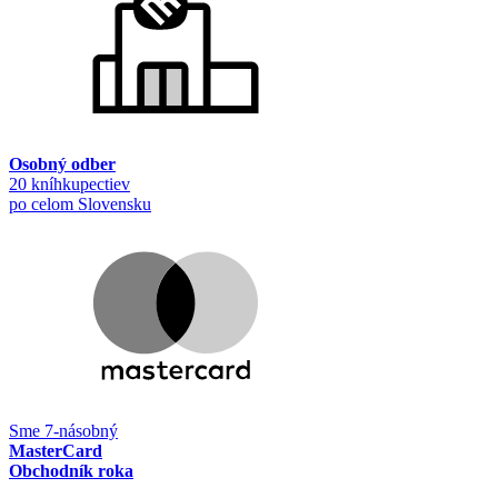
Osobný odber
20 kníhkupectiev
po celom Slovensku
Sme 7-násobný
MasterCard
Obchodník roka