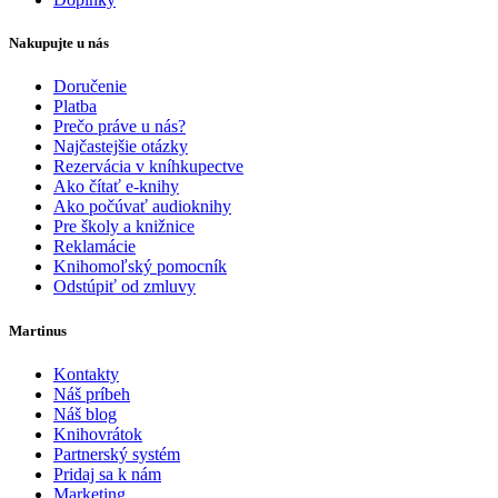
Nakupujte u nás
Doručenie
Platba
Prečo práve u nás?
Najčastejšie otázky
Rezervácia v kníhkupectve
Ako čítať e-knihy
Ako počúvať audioknihy
Pre školy a knižnice
Reklamácie
Knihomoľský pomocník
Odstúpiť od zmluvy
Martinus
Kontakty
Náš príbeh
Náš blog
Knihovrátok
Partnerský systém
Pridaj sa k nám
Marketing