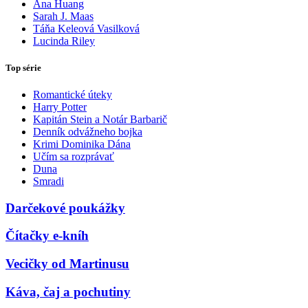
Ana Huang
Sarah J. Maas
Táňa Keleová Vasilková
Lucinda Riley
Top série
Romantické úteky
Harry Potter
Kapitán Stein a Notár Barbarič
Denník odvážneho bojka
Krimi Dominika Dána
Učím sa rozprávať
Duna
Smradi
Darčekové poukážky
Čítačky e-kníh
Vecičky od Martinusu
Káva, čaj a pochutiny