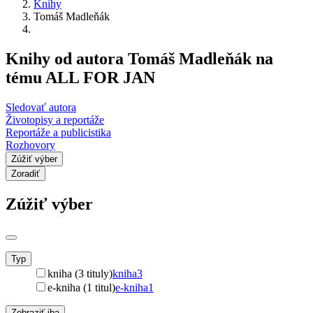
Knihy
Tomáš Madleňák
Knihy od autora Tomáš Madleňák na
tému ALL FOR JAN
Sledovať autora
Životopisy a reportáže
Reportáže a publicistika
Rozhovory
Zúžiť výber
Zoradiť
Zúžiť výber
Typ
kniha (3 tituly)
kniha
3
e-kniha (1 titul)
e-kniha
1
Zobraziť iba