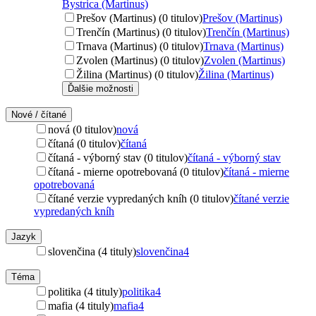
Bystrica (Martinus)
Prešov (Martinus) (0 titulov)
Prešov (Martinus)
Trenčín (Martinus) (0 titulov)
Trenčín (Martinus)
Trnava (Martinus) (0 titulov)
Trnava (Martinus)
Zvolen (Martinus) (0 titulov)
Zvolen (Martinus)
Žilina (Martinus) (0 titulov)
Žilina (Martinus)
Ďalšie možnosti
Nové / čítané
nová (0 titulov)
nová
čítaná (0 titulov)
čítaná
čítaná - výborný stav (0 titulov)
čítaná - výborný stav
čítaná - mierne opotrebovaná (0 titulov)
čítaná - mierne
opotrebovaná
čítané verzie vypredaných kníh (0 titulov)
čítané verzie
vypredaných kníh
Jazyk
slovenčina (4 tituly)
slovenčina
4
Téma
politika (4 tituly)
politika
4
mafia (4 tituly)
mafia
4