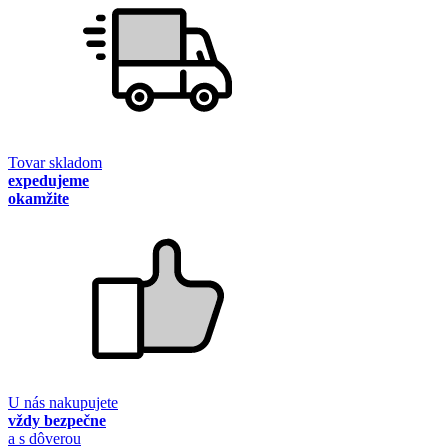
Tovar skladom
expedujeme
okamžite
U nás nakupujete
vždy bezpečne
a s dôverou