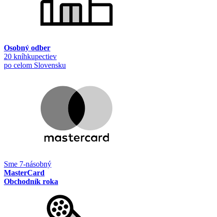
Osobný odber
20 kníhkupectiev
po celom Slovensku
Sme 7-násobný
MasterCard
Obchodník roka