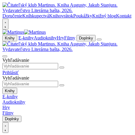
Doručenie
Kníhkupectvá
Knihovrátok
Poukážky
Knižný blog
Kontakt
E-knihy
Audioknihy
Hry
Filmy
Knihy
Doplnky
Vyhľadávanie
Prihlásiť
Vyhľadávanie
Knihy
E-knihy
Audioknihy
Hry
Filmy
Doplnky