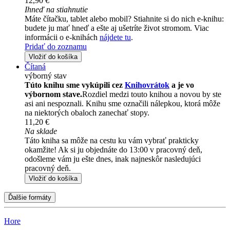
12,90 €
Ihneď na stiahnutie
Máte čítačku, tablet alebo mobil? Stiahnite si do nich e-knihu:
budete ju mať hneď a ešte aj ušetríte život stromom. Viac
informácii o e-knihách
nájdete tu
.
Pridať do zoznamu
Vložiť do košíka
Čítaná
výborný stav
Túto knihu sme vykúpili cez
Knihovrátok
a je vo
výbornom stave.
Rozdiel medzi touto knihou a novou by ste
asi ani nespoznali. Knihu sme označili nálepkou, ktorá môže
na niektorých obaloch zanechať stopy.
11,20 €
Na sklade
Táto kniha sa môže na cestu ku vám vybrať prakticky
okamžite! Ak si ju objednáte do 13:00 v pracovný deň,
odošleme vám ju ešte dnes, inak najneskôr nasledujúci
pracovný deň.
Vložiť do košíka
Ďalšie formáty
Hore