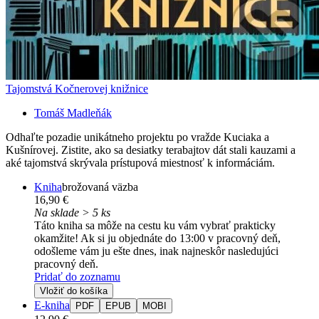
Tajomstvá Kočnerovej knižnice
Tomáš Madleňák
Odhaľte pozadie unikátneho projektu po vražde Kuciaka a
Kušnírovej. Zistite, ako sa desiatky terabajtov dát stali kauzami a
aké tajomstvá skrývala prístupová miestnosť k informáciám.
Kniha
brožovaná väzba
16,90 €
Na sklade > 5 ks
Táto kniha sa môže na cestu ku vám vybrať prakticky
okamžite! Ak si ju objednáte do 13:00 v pracovný deň,
odošleme vám ju ešte dnes, inak najneskôr nasledujúci
pracovný deň.
Pridať do zoznamu
Vložiť do košíka
E-kniha
PDF
EPUB
MOBI