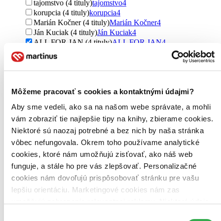
tajomstvo (4 tituly)
tajomstvo
4
korupcia (4 tituly)
korupcia
4
Marián Kočner (4 tituly)
Marián Kočner
4
Ján Kuciak (4 tituly)
Ján Kuciak
4
ALL FOR JAN (4 tituly)
ALL FOR JAN
4
Ďalšie možnosti
Pre koho
pre dospelých (4 tituly)
pre dospelých
4
Môžeme pracovať s cookies a kontaktnými údajmi?
Vydavateľstvo
Aby sme vedeli, ako sa na našom webe správate, a mohli
Ringier Slovakia Media, s. r. o. (4 tituly)
Ringier Slovakia
Media, s. r. o.
4
vám zobraziť tie najlepšie tipy na knihy, zbierame cookies.
Niektoré sú naozaj potrebné a bez nich by naša stránka
Väzba
vôbec nefungovala. Okrem toho používame analytické
brožovaná väzba (3 tituly)
brožovaná väzba
3
cookies, ktoré nám umožňujú zisťovať, ako náš web
Formát
funguje, a stále ho pre vás zlepšovať. Personalizačné
E-kniha: PDF (1 titul)
E-kniha: PDF
1
cookies nám dovoľujú prispôsobovať stránku pre vašu
E-kniha: EPUB (1 titul)
E-kniha: EPUB
1
lepšiu orientáciu. Marketingové cookies nám zas
E-kniha: MOBI (1 titul)
E-kniha: MOBI
1
umožňujú zobrazenie relevantnej reklamy. Niektoré údaje
Zúžiť výber
zdieľame aj s tretími stranami. Veľmi by nám pomohlo,
Výber