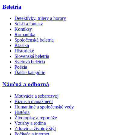
Beletria
Detektívky, trilery a horory
Sci-fi a fantasy
Komiksy
Romantika
Spoločenská beletria
Klasika
Historické
Slovenská beletria
Svetová beletria
Poézia
Ďalšie kategórie
Náučná a odborná
Motivácia a sebarozvoj
Biznis a manažment
Humanitné a spoločenské vedy
História
Životopisy a reportáže
Vzťahy a rodina
Zdravie a životný štýl
Počítače a internet