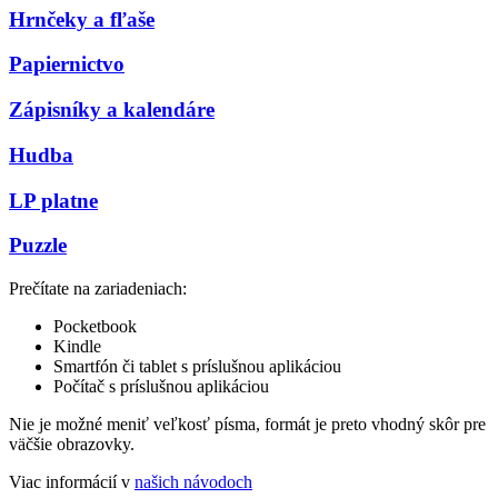
Hrnčeky a fľaše
Papiernictvo
Zápisníky a kalendáre
Hudba
LP platne
Puzzle
Prečítate na zariadeniach:
Pocketbook
Kindle
Smartfón či tablet s príslušnou aplikáciou
Počítač s príslušnou aplikáciou
Nie je možné meniť veľkosť písma, formát je preto vhodný skôr pre
väčšie obrazovky.
Viac informácií v
našich návodoch