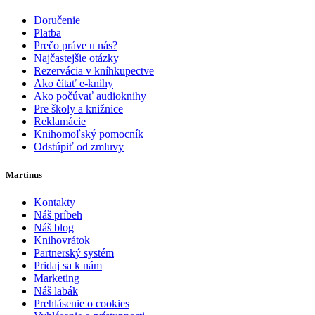
Doručenie
Platba
Prečo práve u nás?
Najčastejšie otázky
Rezervácia v kníhkupectve
Ako čítať e-knihy
Ako počúvať audioknihy
Pre školy a knižnice
Reklamácie
Knihomoľský pomocník
Odstúpiť od zmluvy
Martinus
Kontakty
Náš príbeh
Náš blog
Knihovrátok
Partnerský systém
Pridaj sa k nám
Marketing
Náš labák
Prehlásenie o cookies