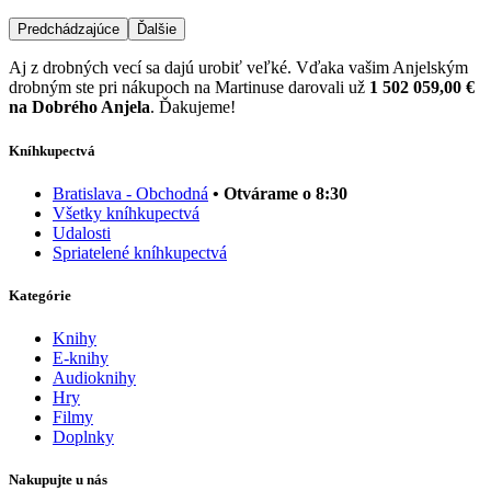
Predchádzajúce
Ďalšie
Aj z drobných vecí sa dajú urobiť veľké. Vďaka vašim Anjelským
drobným ste pri nákupoch na Martinuse darovali už
1 502 059,00 €
na Dobrého Anjela
. Ďakujeme!
Kníhkupectvá
Bratislava - Obchodná
• Otvárame o 8:30
Všetky kníhkupectvá
Udalosti
Spriatelené kníhkupectvá
Kategórie
Knihy
E-knihy
Audioknihy
Hry
Filmy
Doplnky
Nakupujte u nás