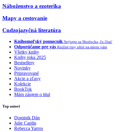
Náboženstvo a ezoterika
Mapy a cestovanie
Cudzojazyčná literatúra
Knihomoľský pomocník
Spýtajte sa Sherlocka, čo čítať
Odporúčame pre vás
Knižné tipy ušité na mieru vám
Všetky knihy
Knihy roka 2025
Bestsellery
Novinky
Pripravované
Akcie a zľavy
Kolekcie
BookTok
Mám záujem o titul
Top autori
Dominik Dán
Julie Caplin
Rebecca Yarros