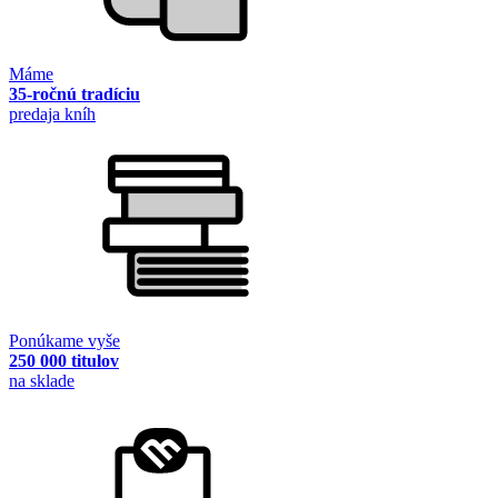
Máme
35-ročnú tradíciu
predaja kníh
Ponúkame vyše
250 000 titulov
na sklade