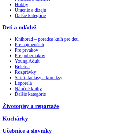
Hobby
Umenie a dizajn
Ďalšie kategórie
Deti a mládež
Knihorad – poradca kníh pre deti
Pre najmenších
Pre prvákov
Pre pubertiakov
Young Adult
Beletria
Rozprávky
Sci-fi, fantasy a komiksy
Leporelá
Náučné knihy
Ďalšie kategórie
Životopisy a reportáže
Kuchárky
Učebnice a slovníky