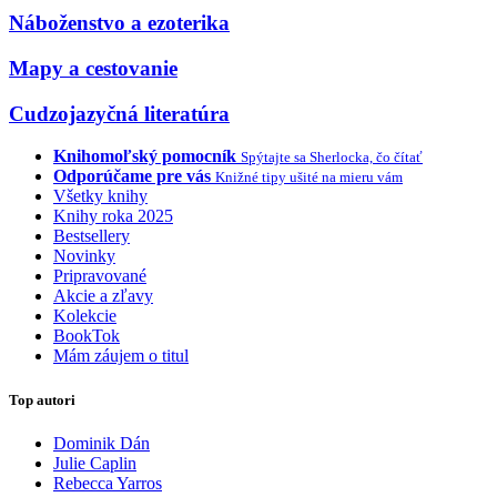
Náboženstvo a ezoterika
Mapy a cestovanie
Cudzojazyčná literatúra
Knihomoľský pomocník
Spýtajte sa Sherlocka, čo čítať
Odporúčame pre vás
Knižné tipy ušité na mieru vám
Všetky knihy
Knihy roka 2025
Bestsellery
Novinky
Pripravované
Akcie a zľavy
Kolekcie
BookTok
Mám záujem o titul
Top autori
Dominik Dán
Julie Caplin
Rebecca Yarros