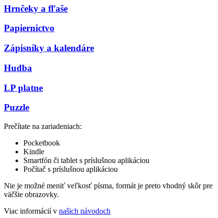
Hrnčeky a fľaše
Papiernictvo
Zápisníky a kalendáre
Hudba
LP platne
Puzzle
Prečítate na zariadeniach:
Pocketbook
Kindle
Smartfón či tablet s príslušnou aplikáciou
Počítač s príslušnou aplikáciou
Nie je možné meniť veľkosť písma, formát je preto vhodný skôr pre
väčšie obrazovky.
Viac informácií v
našich návodoch