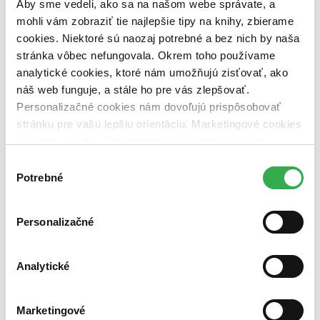
Aby sme vedeli, ako sa na našom webe správate, a
pripravujeme (0 titulov)
pripravujeme
dostupná (bez vypredaných) (0 titulov)
dostupná (bez
mohli vám zobraziť tie najlepšie tipy na knihy, zbierame
vypredaných)
cookies. Niektoré sú naozaj potrebné a bez nich by naša
stránka vôbec nefungovala. Okrem toho používame
Nové / čítané
nová (0 titulov)
nová
analytické cookies, ktoré nám umožňujú zisťovať, ako
čítaná (0 titulov)
čítaná
náš web funguje, a stále ho pre vás zlepšovať.
čítaná - výborný stav (0 titulov)
čítaná - výborný stav
Personalizačné cookies nám dovoľujú prispôsobovať
čítaná - mierne opotrebovaná (0 titulov)
čítaná - mierne
stránku pre vašu lepšiu orientáciu. Marketingové cookies
opotrebovaná
nám zas umožňujú zobrazenie relevantnej reklamy.
čítané verzie vypredaných kníh (0 titulov)
čítané verzie
vypredaných kníh
Niektoré údaje zdieľame aj s tretími stranami. Veľmi by
Výber
nám pomohlo, keby sme mohli používať všetky tieto
Potrebné
súhlasu
Zúžiť výber
cookies. Ďakujeme!
Zoradiť
Personalizačné
Analytické
Bestsellery
Top hodnotené
Novinky
Marketingové
Najdrahšie