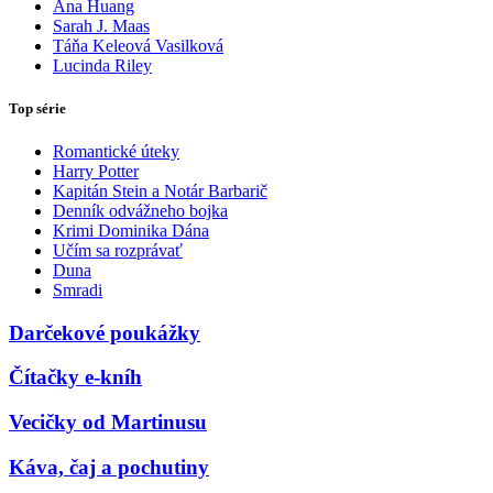
Ana Huang
Sarah J. Maas
Táňa Keleová Vasilková
Lucinda Riley
Top série
Romantické úteky
Harry Potter
Kapitán Stein a Notár Barbarič
Denník odvážneho bojka
Krimi Dominika Dána
Učím sa rozprávať
Duna
Smradi
Darčekové poukážky
Čítačky e-kníh
Vecičky od Martinusu
Káva, čaj a pochutiny