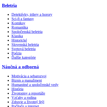
Beletria
Detektívky, trilery a horory
Sci-fi a fantasy
Komiksy
Romantika
Spoločenská beletria
Klasika
Historické
Slovenská beletria
Svetová beletria
Poézia
Ďalšie kategórie
Náučná a odborná
Motivácia a sebarozvoj
Biznis a manažment
Humanitné a spoločenské vedy
História
Životopisy a reportáže
Vzťahy a rodina
Zdravie a životný štýl
Počítače a internet