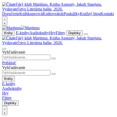
Doručenie
Kníhkupectvá
Knihovrátok
Poukážky
Knižný blog
Kontakt
E-knihy
Audioknihy
Hry
Filmy
Knihy
Doplnky
Vyhľadávanie
Prihlásiť
Vyhľadávanie
Knihy
E-knihy
Audioknihy
Hry
Filmy
Doplnky