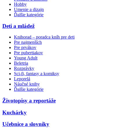
Hobby
Umenie a dizajn
Ďalšie kategórie
Deti a mládež
Knihorad – poradca kníh pre deti
Pre najmenších
Pre prvákov
Pre pubertiakov
Young Adult
Beletria
Rozprávky
Sci-fi, fantasy a komiksy
Leporelá
Náučné knihy
Ďalšie kategórie
Životopisy a reportáže
Kuchárky
Učebnice a slovníky