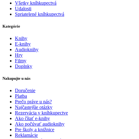
Všetky kníhkupectvá
Udalosti
Spriatelené kníhkupectvá
Kategórie
Knihy
E-knihy
Audioknihy
Hry
Filmy
Doplnky
Nakupujte u nás
Doručenie
Platba
Prečo práve u nás?
Najčastejšie otázky
Rezervácia v kníhkupectve
Ako čítať e-knihy
Ako počúvať audioknihy
Pre školy a knižnice
Reklamácie