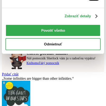
Najlacnejšie
Najvyššia zľava
Zobraziť detaily
Použité filtre
Zrušiť filtre
čítané verzie vypredaných kníh
Povoliť všetko
Nebol nájdený
žiadny titul
vyhovujúci zadaným podmienkam.
Skúste prosím zmeniť vyhľadávaný výraz.
Odmietnuť
Chcete poradiť knihu?
Náš pomocník Sherlock vám ju s radosťou vypátra!
Knihomoľský pomocník
Pridať citát
Some infinities are bigger than other infinities.