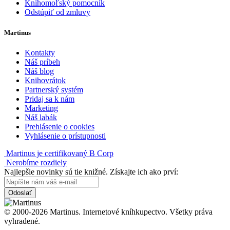
Knihomoľský pomocník
Odstúpiť od zmluvy
Martinus
Kontakty
Náš príbeh
Náš blog
Knihovrátok
Partnerský systém
Pridaj sa k nám
Marketing
Náš labák
Prehlásenie o cookies
Vyhlásenie o prístupnosti
Martinus je certifikovaný B Corp
Nerobíme rozdiely
Najlepšie novinky sú tie knižné. Získajte ich ako prví:
Odoslať
© 2000-2026 Martinus. Internetové kníhkupectvo. Všetky práva
vyhradené.