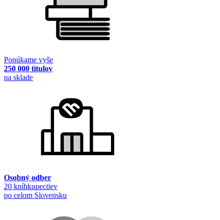
Ponúkame vyše
250 000 titulov
na sklade
Osobný odber
20 kníhkupectiev
po celom Slovensku