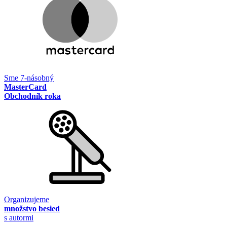
Sme 7-násobný
MasterCard
Obchodník roka
Organizujeme
množstvo besied
s autormi