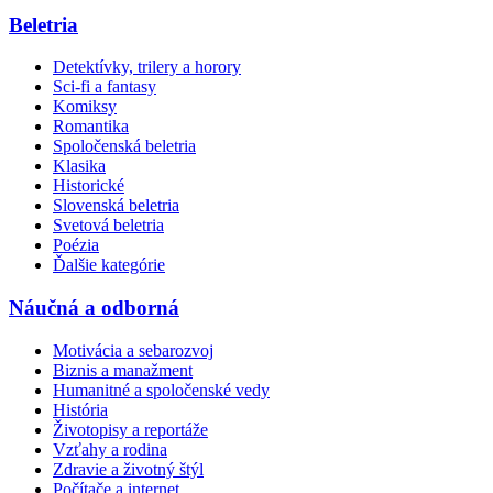
Beletria
Detektívky, trilery a horory
Sci-fi a fantasy
Komiksy
Romantika
Spoločenská beletria
Klasika
Historické
Slovenská beletria
Svetová beletria
Poézia
Ďalšie kategórie
Náučná a odborná
Motivácia a sebarozvoj
Biznis a manažment
Humanitné a spoločenské vedy
História
Životopisy a reportáže
Vzťahy a rodina
Zdravie a životný štýl
Počítače a internet