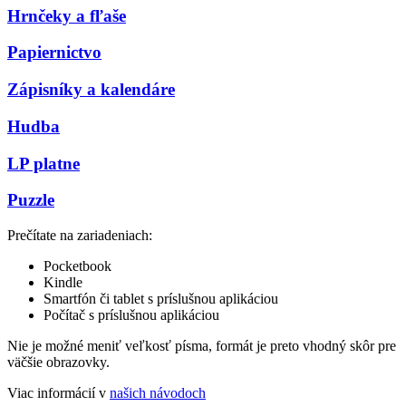
Hrnčeky a fľaše
Papiernictvo
Zápisníky a kalendáre
Hudba
LP platne
Puzzle
Prečítate na zariadeniach:
Pocketbook
Kindle
Smartfón či tablet s príslušnou aplikáciou
Počítač s príslušnou aplikáciou
Nie je možné meniť veľkosť písma, formát je preto vhodný skôr pre
väčšie obrazovky.
Viac informácií v
našich návodoch