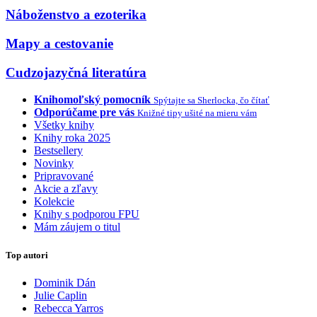
Náboženstvo a ezoterika
Mapy a cestovanie
Cudzojazyčná literatúra
Knihomoľský pomocník
Spýtajte sa Sherlocka, čo čítať
Odporúčame pre vás
Knižné tipy ušité na mieru vám
Všetky knihy
Knihy roka 2025
Bestsellery
Novinky
Pripravované
Akcie a zľavy
Kolekcie
Knihy s podporou FPU
Mám záujem o titul
Top autori
Dominik Dán
Julie Caplin
Rebecca Yarros