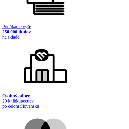
Ponúkame vyše
250 000 titulov
na sklade
Osobný odber
20 kníhkupectiev
po celom Slovensku