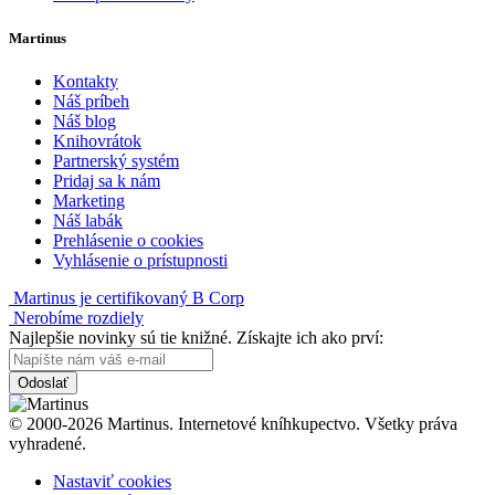
Martinus
Kontakty
Náš príbeh
Náš blog
Knihovrátok
Partnerský systém
Pridaj sa k nám
Marketing
Náš labák
Prehlásenie o cookies
Vyhlásenie o prístupnosti
Martinus je certifikovaný B Corp
Nerobíme rozdiely
Najlepšie novinky sú tie knižné. Získajte ich ako prví:
Odoslať
© 2000-2026 Martinus. Internetové kníhkupectvo. Všetky práva
vyhradené.
Nastaviť cookies