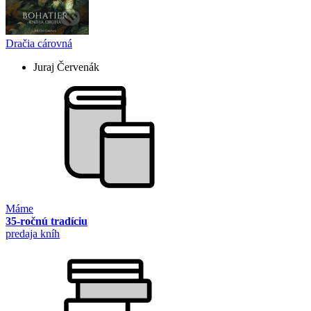
Dračia cárovná
Juraj Červenák
Máme
35-ročnú tradíciu
predaja kníh