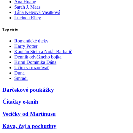
Ana Huang
Sarah J. Maas
Táňa Keleová Vasilková
Lucinda Riley
Top série
Romantické úteky
Harry Potter
Kapitán Stein a Notár Barbarič
Denník odvážneho bojka
Krimi Dominika Dána
Učím sa rozprávať
Duna
Smradi
Darčekové poukážky
Čítačky e-kníh
Vecičky od Martinusu
Káva, čaj a pochutiny