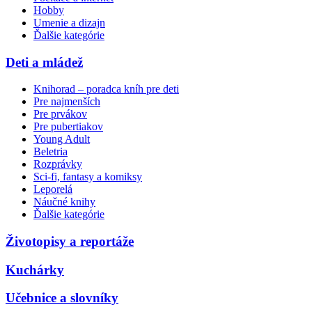
Hobby
Umenie a dizajn
Ďalšie kategórie
Deti a mládež
Knihorad – poradca kníh pre deti
Pre najmenších
Pre prvákov
Pre pubertiakov
Young Adult
Beletria
Rozprávky
Sci-fi, fantasy a komiksy
Leporelá
Náučné knihy
Ďalšie kategórie
Životopisy a reportáže
Kuchárky
Učebnice a slovníky