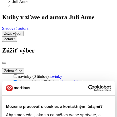
Juli Anne
Knihy v zľave od autora Juli Anne
Sledovať autora
Zúžiť výber
Zoradiť
Zúžiť výber
Zobraziť iba
novinky (0 titulov)
novinky
zľavnené tituly (0 titulov)
zľavnené tituly
Dostupnosť
na centrálnom sklade (0 titulov)
na centrálnom sklade
predpredaj (0 titulov)
predpredaj
Môžeme pracovať s cookies a kontaktnými údajmi?
pripravujeme (0 titulov)
pripravujeme
dostupná (bez vypredaných) (0 titulov)
dostupná (bez
Aby sme vedeli, ako sa na našom webe správate, a
vypredaných)