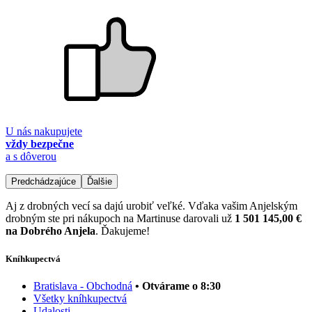
U nás nakupujete
vždy bezpečne
a s dôverou
Predchádzajúce
Ďalšie
Aj z drobných vecí sa dajú urobiť veľké. Vďaka vašim Anjelským
drobným ste pri nákupoch na Martinuse darovali už
1 501 145,00 €
na Dobrého Anjela
. Ďakujeme!
Kníhkupectvá
Bratislava - Obchodná
• Otvárame o 8:30
Všetky kníhkupectvá
Udalosti