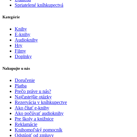
Spriatelené kníhkupectvá
Kategórie
Knihy
E-knihy
Audioknihy
Hry
Filmy
Doplnky
Nakupujte u nás
Doručenie
Platba
Prečo práve u nás?
Najčastejšie otázky
Rezervácia v kníhkupectve
Ako čítať e-knihy
Ako počúvať audioknihy
Pre školy a knižnice
Reklamácie
Knihomoľský pomocník
Odstúpiť od zmluvy