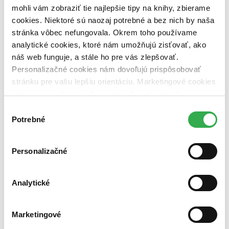
mohli vám zobraziť tie najlepšie tipy na knihy, zbierame
Nové / čítané
cookies. Niektoré sú naozaj potrebné a bez nich by naša
nová (0 titulov)
nová
stránka vôbec nefungovala. Okrem toho používame
čítaná (0 titulov)
čítaná
analytické cookies, ktoré nám umožňujú zisťovať, ako
čítaná - výborný stav (0 titulov)
čítaná - výborný stav
náš web funguje, a stále ho pre vás zlepšovať.
čítaná - mierne opotrebovaná (0 titulov)
čítaná - mierne
opotrebovaná
Personalizačné cookies nám dovoľujú prispôsobovať
čítané verzie vypredaných kníh (0 titulov)
čítané verzie
stránku pre vašu lepšiu orientáciu. Marketingové cookies
vypredaných kníh
nám zas umožňujú zobrazenie relevantnej reklamy.
Niektoré údaje zdieľame aj s tretími stranami. Veľmi by
Zúžiť výber
Výber
nám pomohlo, keby sme mohli používať všetky tieto
Potrebné
súhlasu
Zoradiť
cookies. Ďakujeme!
Personalizačné
Bestsellery
Analytické
Top hodnotené
Novinky
Najdrahšie
Najlacnejšie
Marketingové
Najvyššia zľava