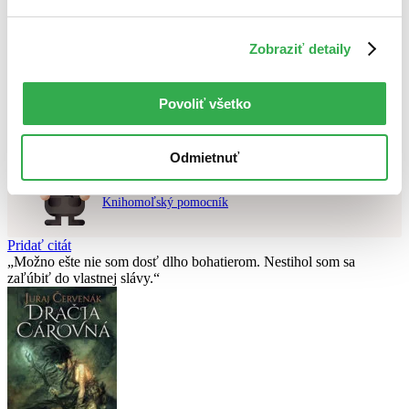
Použité filtre
Zobraziť detaily
Zrušiť filtre
v zľave
Nebol nájdený
žiadny titul
vyhovujúci zadaným podmienkam.
Skúste prosím zmeniť vyhľadávaný výraz.
Povoliť všetko
Odmietnuť
Chcete poradiť knihu?
Náš pomocník Sherlock vám ju s radosťou vypátra!
Knihomoľský pomocník
Pridať citát
Možno ešte nie som dosť dlho bohatierom. Nestihol som sa
zaľúbiť do vlastnej slávy.