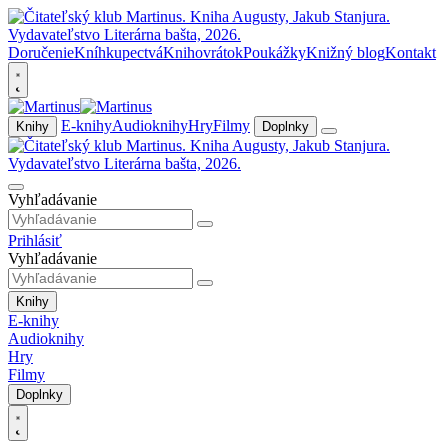
Doručenie
Kníhkupectvá
Knihovrátok
Poukážky
Knižný blog
Kontakt
E-knihy
Audioknihy
Hry
Filmy
Knihy
Doplnky
Vyhľadávanie
Prihlásiť
Vyhľadávanie
Knihy
E-knihy
Audioknihy
Hry
Filmy
Doplnky