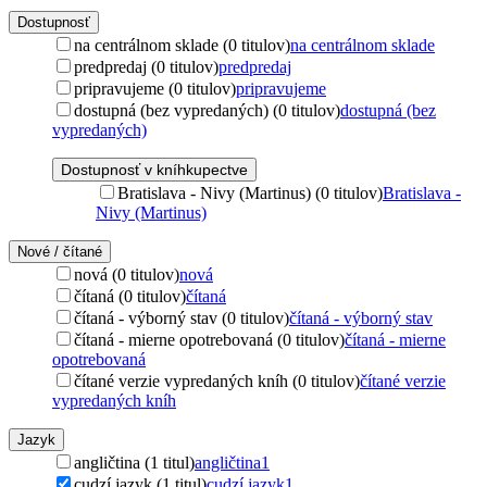
Dostupnosť
na centrálnom sklade (0 titulov)
na centrálnom sklade
predpredaj (0 titulov)
predpredaj
pripravujeme (0 titulov)
pripravujeme
dostupná (bez vypredaných) (0 titulov)
dostupná (bez
vypredaných)
Dostupnosť v kníhkupectve
Bratislava - Nivy (Martinus) (0 titulov)
Bratislava -
Nivy (Martinus)
Nové / čítané
nová (0 titulov)
nová
čítaná (0 titulov)
čítaná
čítaná - výborný stav (0 titulov)
čítaná - výborný stav
čítaná - mierne opotrebovaná (0 titulov)
čítaná - mierne
opotrebovaná
čítané verzie vypredaných kníh (0 titulov)
čítané verzie
vypredaných kníh
Jazyk
angličtina (1 titul)
angličtina
1
cudzí jazyk (1 titul)
cudzí jazyk
1