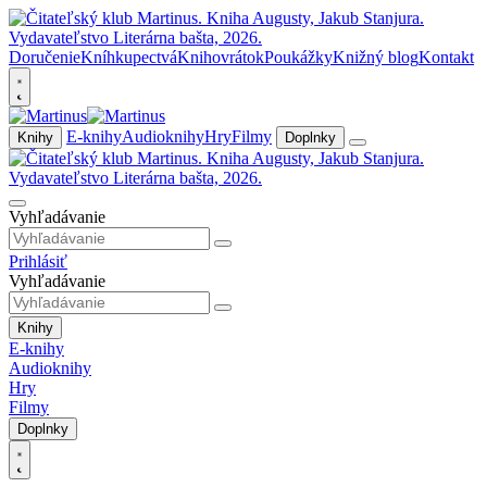
Doručenie
Kníhkupectvá
Knihovrátok
Poukážky
Knižný blog
Kontakt
E-knihy
Audioknihy
Hry
Filmy
Knihy
Doplnky
Vyhľadávanie
Prihlásiť
Vyhľadávanie
Knihy
E-knihy
Audioknihy
Hry
Filmy
Doplnky