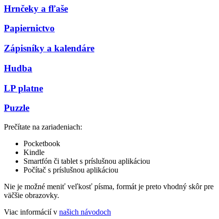
Hrnčeky a fľaše
Papiernictvo
Zápisníky a kalendáre
Hudba
LP platne
Puzzle
Prečítate na zariadeniach:
Pocketbook
Kindle
Smartfón či tablet s príslušnou aplikáciou
Počítač s príslušnou aplikáciou
Nie je možné meniť veľkosť písma, formát je preto vhodný skôr pre
väčšie obrazovky.
Viac informácií v
našich návodoch