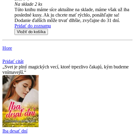
Na sklade 2 ks
Túto knihu máme síce aktuálne na sklade, máme však už iba
posledné kusy. Ak ju chcete mať rýchlo, ponáhľajte sa!
Dodanie ďalších môže trvať dlhšie, zvyčajne do 31 dní.
Pridať do zoznamu
Vložiť do košíka
Hore
Pridať citát
Svet je plný magických vecí, ktoré trpezlivo čakajú, kým budeme
vnímavejší.
Iba desať dní