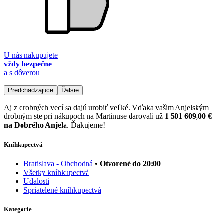
U nás nakupujete
vždy bezpečne
a s dôverou
Predchádzajúce
Ďalšie
Aj z drobných vecí sa dajú urobiť veľké. Vďaka vašim Anjelským
drobným ste pri nákupoch na Martinuse darovali už
1 501 609,00 €
na Dobrého Anjela
. Ďakujeme!
Kníhkupectvá
Bratislava - Obchodná
• Otvorené do 20:00
Všetky kníhkupectvá
Udalosti
Spriatelené kníhkupectvá
Kategórie