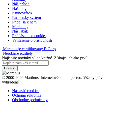
Náš príbeh
Náš blog
Knihovrátok
Partnerský systém
Pridaj sa k nám
Marketing
Náš labák
Prehlásenie o cookies
Vyhlásenie o prístupnosti
Martinus je certifikovaný B Corp
Nerobíme rozdiely
Najlepšie novinky sú tie knižné. Získajte ich ako prví:
Odoslať
© 2000-2026 Martinus. Internetové kníhkupectvo. Všetky práva
vyhradené.
Nastaviť cookies
Ochrana súkromia
Obchodné podmienky