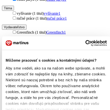
Téma
vyšívanie (1 titul)
vyšívanie
1
ručné práce (1 titul)
ručné práce
1
Vydavateľstvo
Greenfinch (1 titul)
Greenfinch
1
Väzba
pevná väzba (1 titul)
pevná väzba
1
Zúžiť výber
Môžeme pracovať s cookies a kontaktnými údajmi?
Zoradiť
Aby sme vedeli, ako sa na našom webe správate, a mohli
vám zobraziť tie najlepšie tipy na knihy, zbierame cookies.
Niektoré sú naozaj potrebné a bez nich by naša stránka
vôbec nefungovala. Okrem toho používame analytické
Bestsellery
cookies, ktoré nám umožňujú zisťovať, ako náš web
Top hodnotené
funguje, a stále ho pre vás zlepšovať. Personalizačné
Novinky
Najdrahšie
cookies nám dovoľujú prispôsobovať stránku pre vašu
Najlacnejšie
lepšiu orientáciu. Marketingové cookies nám zas