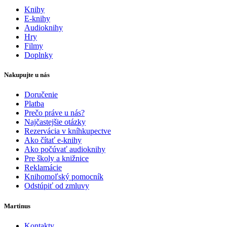
Knihy
E-knihy
Audioknihy
Hry
Filmy
Doplnky
Nakupujte u nás
Doručenie
Platba
Prečo práve u nás?
Najčastejšie otázky
Rezervácia v kníhkupectve
Ako čítať e-knihy
Ako počúvať audioknihy
Pre školy a knižnice
Reklamácie
Knihomoľský pomocník
Odstúpiť od zmluvy
Martinus
Kontakty