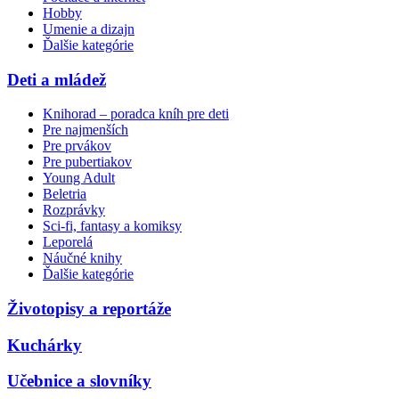
Hobby
Umenie a dizajn
Ďalšie kategórie
Deti a mládež
Knihorad – poradca kníh pre deti
Pre najmenších
Pre prvákov
Pre pubertiakov
Young Adult
Beletria
Rozprávky
Sci-fi, fantasy a komiksy
Leporelá
Náučné knihy
Ďalšie kategórie
Životopisy a reportáže
Kuchárky
Učebnice a slovníky