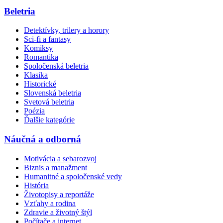
Beletria
Detektívky, trilery a horory
Sci-fi a fantasy
Komiksy
Romantika
Spoločenská beletria
Klasika
Historické
Slovenská beletria
Svetová beletria
Poézia
Ďalšie kategórie
Náučná a odborná
Motivácia a sebarozvoj
Biznis a manažment
Humanitné a spoločenské vedy
História
Životopisy a reportáže
Vzťahy a rodina
Zdravie a životný štýl
Počítače a internet