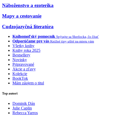
Náboženstvo a ezoterika
Mapy a cestovanie
Cudzojazyčná literatúra
Knihomoľský pomocník
Spýtajte sa Sherlocka, čo čítať
Odporúčame pre vás
Knižné tipy ušité na mieru vám
Všetky knihy
Knihy roka 2025
Bestsellery
Novinky
Pripravované
Akcie a zľavy
Kolekcie
BookTok
Mám záujem o titul
Top autori
Dominik Dán
Julie Caplin
Rebecca Yarros