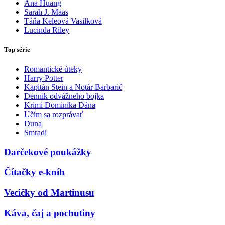
Ana Huang
Sarah J. Maas
Táňa Keleová Vasilková
Lucinda Riley
Top série
Romantické úteky
Harry Potter
Kapitán Stein a Notár Barbarič
Denník odvážneho bojka
Krimi Dominika Dána
Učím sa rozprávať
Duna
Smradi
Darčekové poukážky
Čítačky e-kníh
Vecičky od Martinusu
Káva, čaj a pochutiny