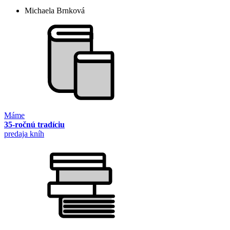
Michaela Brnková
Máme
35-ročnú tradíciu
predaja kníh