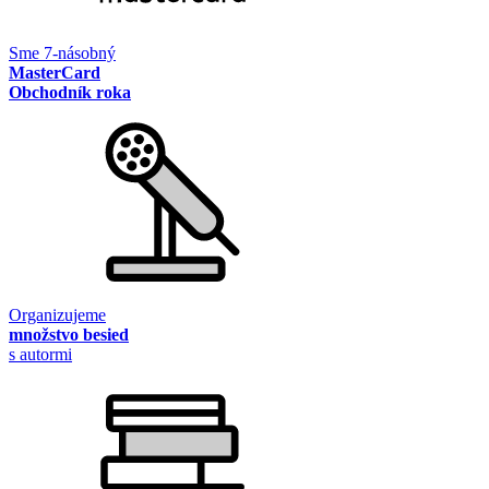
Sme 7-násobný
MasterCard
Obchodník roka
Organizujeme
množstvo besied
s autormi