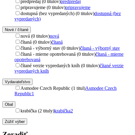
predpredaj (0 titulov)
predpredaj
pripravujeme (0 titulov)
pripravujeme
dostupná (bez vypredaných) (0 titulov)
dostupná (bez
vypredaných)
Nové / čítané
nová (0 titulov)
nová
čítaná (0 titulov)
čítaná
čítaná - výborný stav (0 titulov)
čítaná - výborný stav
čítaná - mierne opotrebovaná (0 titulov)
čítaná - mierne
opotrebovaná
čítané verzie vypredaných kníh (0 titulov)
čítané verzie
vypredaných kníh
Vydavateľstvo
Asmodee Czech Republic (1 titul)
Asmodee Czech
Republic
1
Obal
krabička (2 tituly)
krabička
2
Zúžiť výber
Zoradiť