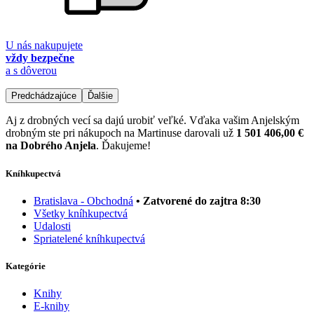
U nás nakupujete
vždy bezpečne
a s dôverou
Predchádzajúce
Ďalšie
Aj z drobných vecí sa dajú urobiť veľké. Vďaka vašim Anjelským
drobným ste pri nákupoch na Martinuse darovali už
1 501 406,00 €
na Dobrého Anjela
. Ďakujeme!
Kníhkupectvá
Bratislava - Obchodná
• Zatvorené do zajtra 8:30
Všetky kníhkupectvá
Udalosti
Spriatelené kníhkupectvá
Kategórie
Knihy
E-knihy