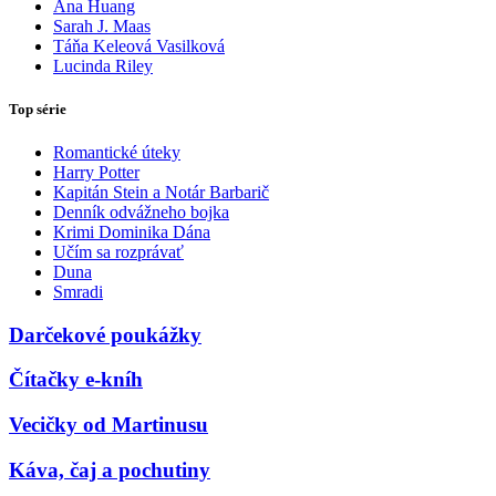
Ana Huang
Sarah J. Maas
Táňa Keleová Vasilková
Lucinda Riley
Top série
Romantické úteky
Harry Potter
Kapitán Stein a Notár Barbarič
Denník odvážneho bojka
Krimi Dominika Dána
Učím sa rozprávať
Duna
Smradi
Darčekové poukážky
Čítačky e-kníh
Vecičky od Martinusu
Káva, čaj a pochutiny