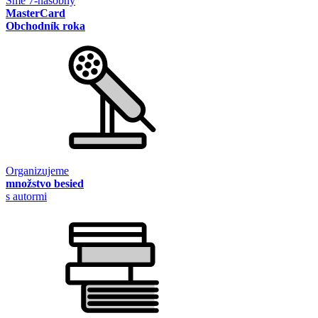
Sme 7-násobný
MasterCard
Obchodník roka
Organizujeme
množstvo besied
s autormi