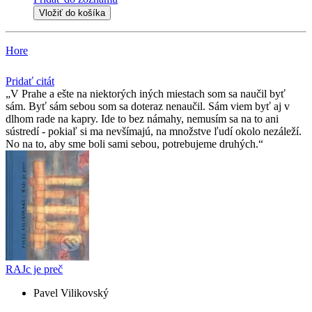
Vložiť do košíka
Hore
Pridať citát
V Prahe a ešte na niektorých iných miestach som sa naučil byť
sám. Byť sám sebou som sa doteraz nenaučil. Sám viem byť aj v
dlhom rade na kapry. Ide to bez námahy, nemusím sa na to ani
sústredí - pokiaľ si ma nevšímajú, na množstve ľudí okolo nezáleží.
No na to, aby sme boli sami sebou, potrebujeme druhých.
RAJc je preč
Pavel Vilikovský