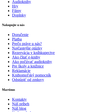
Audioknihy
Hry
Filmy
Doplnky
Nakupujte u nás
Doručenie
Platba
Prečo práve u nás?
Najčastejšie otázky
Rezervácia v kníhkupectve
Ako čítať e-knihy
Ako počúvať audioknihy
Pre školy a knižnice
Reklamácie
Knihomoľský pomocník
Odstúpiť od zmluvy
Martinus
Kontakty
Náš príbeh
Náš blog