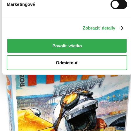
Tento produkt momentálne nemáme na sklade, ale zvyčajne
Marketingové
vám ho vieme zabezpečiť a odoslať do 4 – 6 dní. A
posnažíme sa aj trochu rýchlejšie!
Pridať do zoznamu
Vložiť do košíka
Zobraziť detaily
Povoliť všetko
Odmietnuť