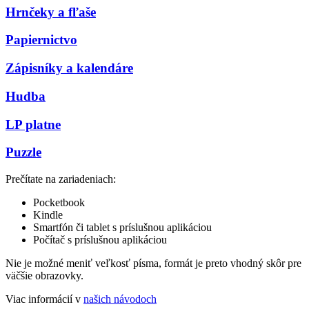
Hrnčeky a fľaše
Papiernictvo
Zápisníky a kalendáre
Hudba
LP platne
Puzzle
Prečítate na zariadeniach:
Pocketbook
Kindle
Smartfón či tablet s príslušnou aplikáciou
Počítač s príslušnou aplikáciou
Nie je možné meniť veľkosť písma, formát je preto vhodný skôr pre
väčšie obrazovky.
Viac informácií v
našich návodoch