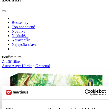
Bestsellery
Top hodnotené
Novinky
Najdrahšie
Najlacnejšie
Najvyššia zľava
Použité filtre
Zrušiť filtre
Autor Asger Harding Granerud