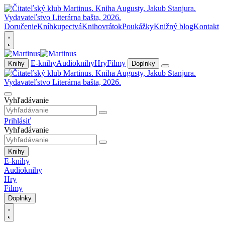
Doručenie
Kníhkupectvá
Knihovrátok
Poukážky
Knižný blog
Kontakt
E-knihy
Audioknihy
Hry
Filmy
Knihy
Doplnky
Vyhľadávanie
Prihlásiť
Vyhľadávanie
Knihy
E-knihy
Audioknihy
Hry
Filmy
Doplnky