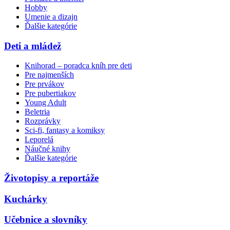
Hobby
Umenie a dizajn
Ďalšie kategórie
Deti a mládež
Knihorad – poradca kníh pre deti
Pre najmenších
Pre prvákov
Pre pubertiakov
Young Adult
Beletria
Rozprávky
Sci-fi, fantasy a komiksy
Leporelá
Náučné knihy
Ďalšie kategórie
Životopisy a reportáže
Kuchárky
Učebnice a slovníky