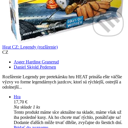
Heat CZ: Legendy (rozšírenie)
CZ
Asger Harding Granerud
Daniel Skjold Pedersen
Rozšírenie Legendy pre pretekársku hru HEAT prináša ešte väčšie
výzvy vo forme legendárnych jazdcov, ktorí sú rýchlejší, ostrejší a
odolnejší...
Hra
17,70 €
Na sklade 1 ks
Tento produkt máme síce aktuálne na sklade, máme však už
iba posledné kusy. Ak ho chcete mať rýchlo, ponáhľajte sa!
Dodanie ďalších môže trvať dlhšie, zvyčajne do šiestich dní.
Pridať do zoznamu