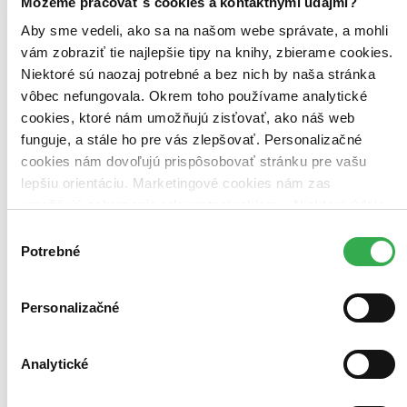
Môžeme pracovať s cookies a kontaktnými údajmi?
Aby sme vedeli, ako sa na našom webe správate, a mohli
vám zobraziť tie najlepšie tipy na knihy, zbierame cookies.
Niektoré sú naozaj potrebné a bez nich by naša stránka
vôbec nefungovala. Okrem toho používame analytické
cookies, ktoré nám umožňujú zisťovať, ako náš web
funguje, a stále ho pre vás zlepšovať. Personalizačné
cookies nám dovoľujú prispôsobovať stránku pre vašu
lepšiu orientáciu. Marketingové cookies nám zas
umožňujú zobrazenie relevantnej reklamy. Niektoré údaje
zdieľame aj s tretími stranami. Veľmi by nám pomohlo,
Hutan - život v pralese
Výber
CZ
keby sme mohli používať všetky tieto cookies. Ďakujeme!
Potrebné
súhlasu
Asger Harding Granerud
Daniel Skjold Pedersen
Personalizačné
V rodinnej hre Hutan – život v pralese sa 1-4 hráči snažia vytvoriť
čo najbohatší prales vďaka sadeniu rastlín a lákaniu zvierat...
Analytické
Hra
35,05 €
Do 4 – 6 dní