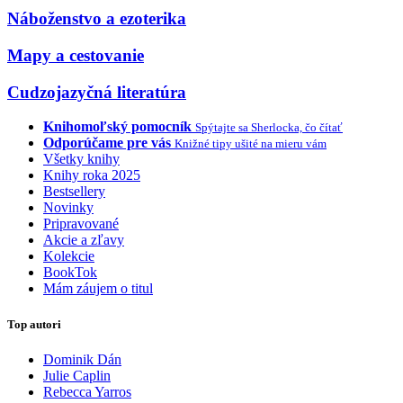
Náboženstvo a ezoterika
Mapy a cestovanie
Cudzojazyčná literatúra
Knihomoľský pomocník
Spýtajte sa Sherlocka, čo čítať
Odporúčame pre vás
Knižné tipy ušité na mieru vám
Všetky knihy
Knihy roka 2025
Bestsellery
Novinky
Pripravované
Akcie a zľavy
Kolekcie
BookTok
Mám záujem o titul
Top autori
Dominik Dán
Julie Caplin
Rebecca Yarros