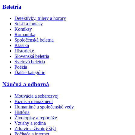
Beletria
Detektívky, trilery a horory
Sci-fi a fantasy
Komiksy
Romantika
Spoločenská beletria
Klasika
Historické
Slovenská beletria
Svetová beletria
Poézia
Ďalšie kategórie
Náučná a odborná
Motivácia a sebarozvoj
Biznis a manažment
Humanitné a spoločenské vedy
História
Životopisy a reportáže
Vzťahy a rodina
Zdravie a životný štýl
Počítače a internet