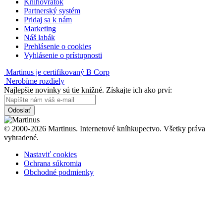
Knihovrátok
Partnerský systém
Pridaj sa k nám
Marketing
Náš labák
Prehlásenie o cookies
Vyhlásenie o prístupnosti
Martinus je certifikovaný B Corp
Nerobíme rozdiely
Najlepšie novinky sú tie knižné. Získajte ich ako prví:
Odoslať
© 2000-2026 Martinus. Internetové kníhkupectvo. Všetky práva
vyhradené.
Nastaviť cookies
Ochrana súkromia
Obchodné podmienky