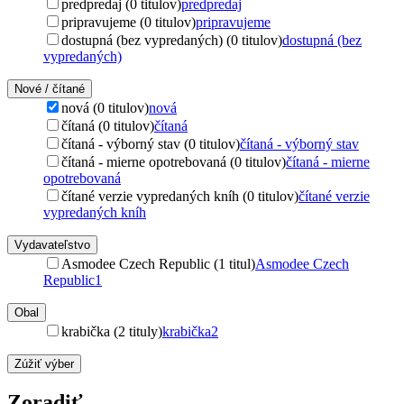
predpredaj (0 titulov)
predpredaj
pripravujeme (0 titulov)
pripravujeme
dostupná (bez vypredaných) (0 titulov)
dostupná (bez
vypredaných)
Nové / čítané
nová (0 titulov)
nová
čítaná (0 titulov)
čítaná
čítaná - výborný stav (0 titulov)
čítaná - výborný stav
čítaná - mierne opotrebovaná (0 titulov)
čítaná - mierne
opotrebovaná
čítané verzie vypredaných kníh (0 titulov)
čítané verzie
vypredaných kníh
Vydavateľstvo
Asmodee Czech Republic (1 titul)
Asmodee Czech
Republic
1
Obal
krabička (2 tituly)
krabička
2
Zúžiť výber
Zoradiť