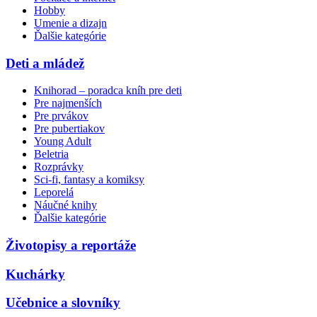
Hobby
Umenie a dizajn
Ďalšie kategórie
Deti a mládež
Knihorad – poradca kníh pre deti
Pre najmenších
Pre prvákov
Pre pubertiakov
Young Adult
Beletria
Rozprávky
Sci-fi, fantasy a komiksy
Leporelá
Náučné knihy
Ďalšie kategórie
Životopisy a reportáže
Kuchárky
Učebnice a slovníky