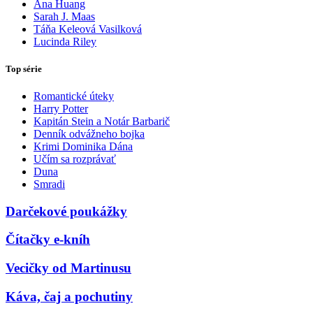
Ana Huang
Sarah J. Maas
Táňa Keleová Vasilková
Lucinda Riley
Top série
Romantické úteky
Harry Potter
Kapitán Stein a Notár Barbarič
Denník odvážneho bojka
Krimi Dominika Dána
Učím sa rozprávať
Duna
Smradi
Darčekové poukážky
Čítačky e-kníh
Vecičky od Martinusu
Káva, čaj a pochutiny