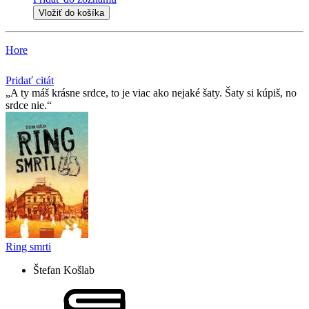
Vložiť do košíka
Hore
Pridať citát
A ty máš krásne srdce, to je viac ako nejaké šaty. Šaty si kúpiš, no
srdce nie.
Ring smrti
Štefan Košlab