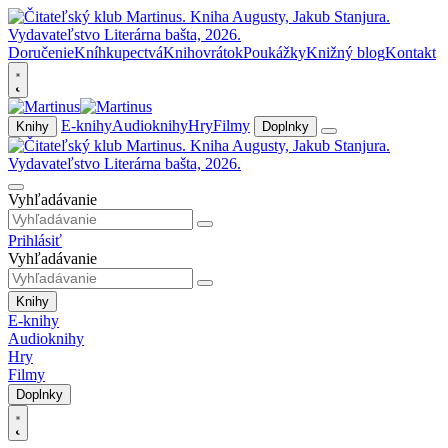
Doručenie
Kníhkupectvá
Knihovrátok
Poukážky
Knižný blog
Kontakt
E-knihy
Audioknihy
Hry
Filmy
Knihy
Doplnky
Vyhľadávanie
Prihlásiť
Vyhľadávanie
Knihy
E-knihy
Audioknihy
Hry
Filmy
Doplnky