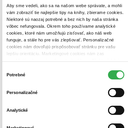
Aby sme vedeli, ako sa na našom webe správate, a mohli
vám zobraziť tie najlepšie tipy na knihy, zbierame cookies.
Niektoré sú naozaj potrebné a bez nich by naša stránka
vôbec nefungovala. Okrem toho používame analytické
cookies, ktoré nám umožňujú zisťovať, ako náš web
funguje, a stále ho pre vás zlepšovať. Personalizačné
cookies nám dovoľujú prispôsobovať stránku pre vašu
lepšiu orientáciu. Marketingové cookies nám zas
umožňujú zobrazenie relevantnej reklamy. Niektoré údaje
zdieľame aj s tretími stranami. Veľmi by nám pomohlo,
Výber
Hutan - život v pralese
keby sme mohli používať všetky tieto cookies. Ďakujeme!
Potrebné
súhlasu
CZ
Asger Harding Granerud
Daniel Skjold Pedersen
Personalizačné
V rodinnej hre Hutan – život v pralese sa 1-4 hráči snažia vytvoriť
čo najbohatší prales vďaka sadeniu rastlín a lákaniu zvierat...
Analytické
Hra
35,05 €
Do 4 – 6 dní
Marketingové