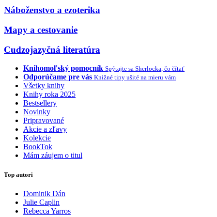
Náboženstvo a ezoterika
Mapy a cestovanie
Cudzojazyčná literatúra
Knihomoľský pomocník
Spýtajte sa Sherlocka, čo čítať
Odporúčame pre vás
Knižné tipy ušité na mieru vám
Všetky knihy
Knihy roka 2025
Bestsellery
Novinky
Pripravované
Akcie a zľavy
Kolekcie
BookTok
Mám záujem o titul
Top autori
Dominik Dán
Julie Caplin
Rebecca Yarros