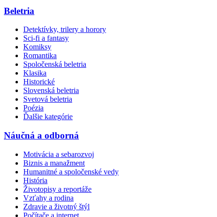
Beletria
Detektívky, trilery a horory
Sci-fi a fantasy
Komiksy
Romantika
Spoločenská beletria
Klasika
Historické
Slovenská beletria
Svetová beletria
Poézia
Ďalšie kategórie
Náučná a odborná
Motivácia a sebarozvoj
Biznis a manažment
Humanitné a spoločenské vedy
História
Životopisy a reportáže
Vzťahy a rodina
Zdravie a životný štýl
Počítače a internet