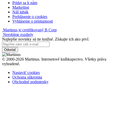
Pridaj sa k nám
Marketing
Náš labák
Prehlásenie o cookies
Vyhlásenie o prístupnosti
Martinus je certifikovaný B Corp
Nerobíme rozdiely
Najlepšie novinky sú tie knižné. Získajte ich ako prví:
Odoslať
© 2000-2026 Martinus. Internetové kníhkupectvo. Všetky práva
vyhradené.
Nastaviť cookies
Ochrana súkromia
Obchodné podmienky