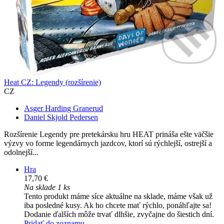
Heat CZ: Legendy (rozšírenie)
CZ
Asger Harding Granerud
Daniel Skjold Pedersen
Rozšírenie Legendy pre pretekársku hru HEAT prináša ešte väčšie
výzvy vo forme legendárnych jazdcov, ktorí sú rýchlejší, ostrejší a
odolnejší...
Hra
17,70 €
Na sklade 1 ks
Tento produkt máme síce aktuálne na sklade, máme však už
iba posledné kusy. Ak ho chcete mať rýchlo, ponáhľajte sa!
Dodanie ďalších môže trvať dlhšie, zvyčajne do šiestich dní.
Pridať do zoznamu