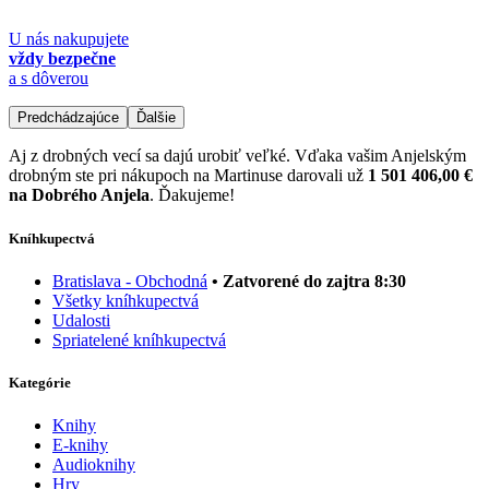
U nás nakupujete
vždy bezpečne
a s dôverou
Predchádzajúce
Ďalšie
Aj z drobných vecí sa dajú urobiť veľké. Vďaka vašim Anjelským
drobným ste pri nákupoch na Martinuse darovali už
1 501 406,00 €
na Dobrého Anjela
. Ďakujeme!
Kníhkupectvá
Bratislava - Obchodná
• Zatvorené do zajtra 8:30
Všetky kníhkupectvá
Udalosti
Spriatelené kníhkupectvá
Kategórie
Knihy
E-knihy
Audioknihy
Hry