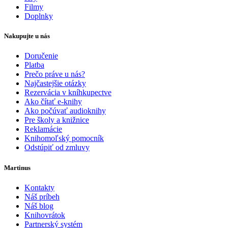
Filmy
Doplnky
Nakupujte u nás
Doručenie
Platba
Prečo práve u nás?
Najčastejšie otázky
Rezervácia v kníhkupectve
Ako čítať e-knihy
Ako počúvať audioknihy
Pre školy a knižnice
Reklamácie
Knihomoľský pomocník
Odstúpiť od zmluvy
Martinus
Kontakty
Náš príbeh
Náš blog
Knihovrátok
Partnerský systém