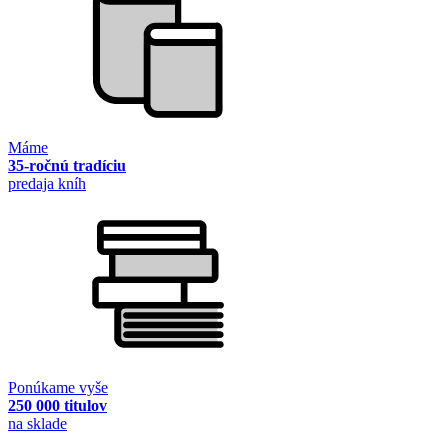
Máme
35-ročnú tradíciu
predaja kníh
Ponúkame vyše
250 000 titulov
na sklade