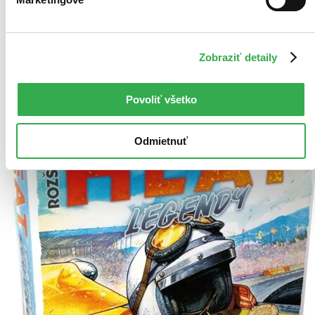
Tento produkt momentálne nemáme na sklade, ale zvyčajne
vám ho vieme zabezpečiť a odoslať do 4 – 6 dní. A
posnažíme sa aj trochu rýchlejšie!
Pridať do zoznamu
Zobraziť detaily
Vložiť do košíka
Povoliť všetko
Odmietnuť