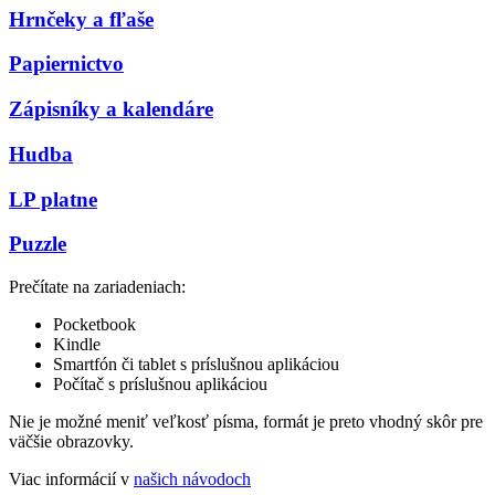
Hrnčeky a fľaše
Papiernictvo
Zápisníky a kalendáre
Hudba
LP platne
Puzzle
Prečítate na zariadeniach:
Pocketbook
Kindle
Smartfón či tablet s príslušnou aplikáciou
Počítač s príslušnou aplikáciou
Nie je možné meniť veľkosť písma, formát je preto vhodný skôr pre
väčšie obrazovky.
Viac informácií v
našich návodoch