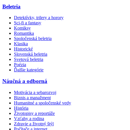
Beletria
Detektívky, trilery a horory
Sci-fi a fantasy
Komiksy
Romantika
Spoločenská beletria
Klasika
Historické
Slovenská beletria
Svetová beletria
Poézia
Ďalšie kategórie
Náučná a odborná
Motivácia a sebarozvoj
Biznis a manažment
Humanitné a spoločenské vedy
História
Životopisy a reportáže
Vzťahy a rodina
Zdravie a životný štýl
Počítače a internet