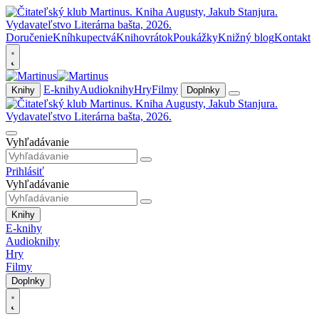
Doručenie
Kníhkupectvá
Knihovrátok
Poukážky
Knižný blog
Kontakt
E-knihy
Audioknihy
Hry
Filmy
Knihy
Doplnky
Vyhľadávanie
Prihlásiť
Vyhľadávanie
Knihy
E-knihy
Audioknihy
Hry
Filmy
Doplnky