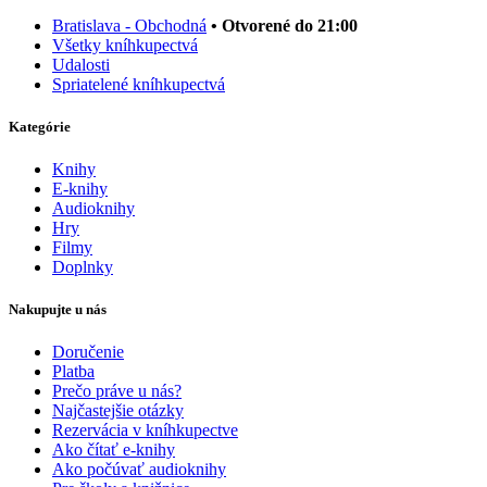
Bratislava - Obchodná
• Otvorené do 21:00
Všetky kníhkupectvá
Udalosti
Spriatelené kníhkupectvá
Kategórie
Knihy
E-knihy
Audioknihy
Hry
Filmy
Doplnky
Nakupujte u nás
Doručenie
Platba
Prečo práve u nás?
Najčastejšie otázky
Rezervácia v kníhkupectve
Ako čítať e-knihy
Ako počúvať audioknihy