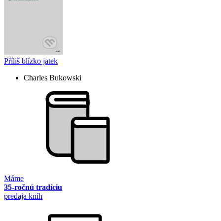
Příliš blízko jatek
Charles Bukowski
Máme
35-ročnú tradíciu
predaja kníh