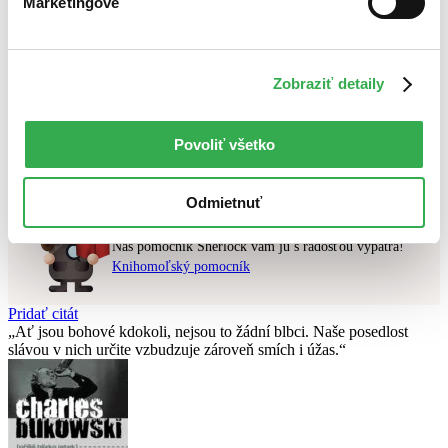
Marketingové
Najlacnejšie
Najvyššia zľava
Zobraziť detaily
Použité filtre
Zrušiť filtre
Autor Asger Harding Granerud
v zľave
Nebol nájdený
žiadny titul
vyhovujúci zadaným podmienkam.
Povoliť všetko
Skúste prosím zmeniť vyhľadávaný výraz.
Odmietnuť
Chcete poradiť knihu?
Náš pomocník Sherlock vám ju s radosťou vypátra!
Knihomoľský pomocník
Pridať citát
Ať jsou bohové kdokoli, nejsou to žádní blbci. Naše posedlost
slávou v nich určite vzbudzuje zároveň smích i úžas.