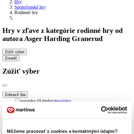
Hry
Spoločenské hry
Rodinné hry
Hry v zľave z kategórie rodinné hry od
autora Asger Harding Granerud
Zúžiť výber
Zoradiť
Zúžiť výber
Zobraziť iba
novinky (0 titulov)
novinky
zľavnené tituly (0 titulov)
zľavnené tituly
Dostupnosť
na centrálnom sklade (0 titulov)
na centrálnom sklade
predpredaj (0 titulov)
predpredaj
Môžeme pracovať s cookies a kontaktnými údajmi?