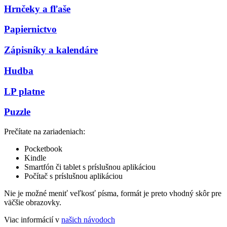
Hrnčeky a fľaše
Papiernictvo
Zápisníky a kalendáre
Hudba
LP platne
Puzzle
Prečítate na zariadeniach:
Pocketbook
Kindle
Smartfón či tablet s príslušnou aplikáciou
Počítač s príslušnou aplikáciou
Nie je možné meniť veľkosť písma, formát je preto vhodný skôr pre
väčšie obrazovky.
Viac informácií v
našich návodoch