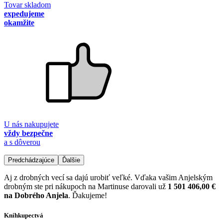
Tovar skladom
expedujeme
okamžite
U nás nakupujete
vždy bezpečne
a s dôverou
Predchádzajúce
Ďalšie
Aj z drobných vecí sa dajú urobiť veľké. Vďaka vašim Anjelským
drobným ste pri nákupoch na Martinuse darovali už
1 501 406,00 €
na Dobrého Anjela
. Ďakujeme!
Kníhkupectvá