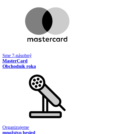
Sme 7-násobný
MasterCard
Obchodník roka
Organizujeme
množstvo besied