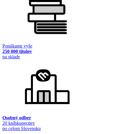
Ponúkame vyše
250 000 titulov
na sklade
Osobný odber
20 kníhkupectiev
po celom Slovensku