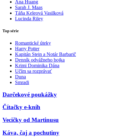
Ana Huang
Sarah J. Maas
Táňa Keleová Vasilková
Lucinda Riley
Top série
Romantické úteky
Harry Potter
Kapitán Stein a Notár Barbarič
Denník odvážneho bojka
Krimi Dominika Dána
Učím sa rozprávať
Duna
Smradi
Darčekové poukážky
Čítačky e-kníh
Vecičky od Martinusu
Káva, čaj a pochutiny