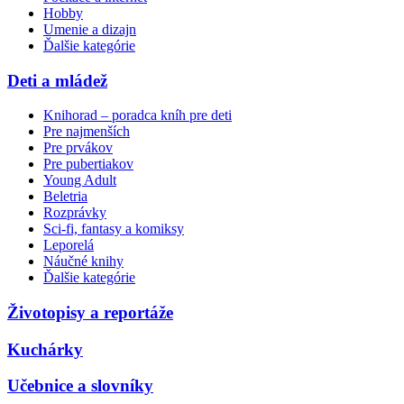
Hobby
Umenie a dizajn
Ďalšie kategórie
Deti a mládež
Knihorad – poradca kníh pre deti
Pre najmenších
Pre prvákov
Pre pubertiakov
Young Adult
Beletria
Rozprávky
Sci-fi, fantasy a komiksy
Leporelá
Náučné knihy
Ďalšie kategórie
Životopisy a reportáže
Kuchárky
Učebnice a slovníky