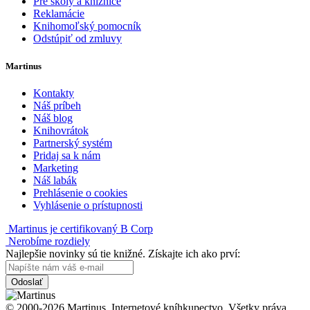
Pre školy a knižnice
Reklamácie
Knihomoľský pomocník
Odstúpiť od zmluvy
Martinus
Kontakty
Náš príbeh
Náš blog
Knihovrátok
Partnerský systém
Pridaj sa k nám
Marketing
Náš labák
Prehlásenie o cookies
Vyhlásenie o prístupnosti
Martinus je certifikovaný B Corp
Nerobíme rozdiely
Najlepšie novinky sú tie knižné. Získajte ich ako prví:
Odoslať
© 2000-2026 Martinus. Internetové kníhkupectvo. Všetky práva