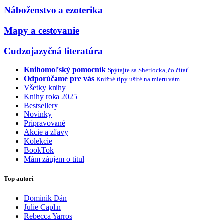
Náboženstvo a ezoterika
Mapy a cestovanie
Cudzojazyčná literatúra
Knihomoľský pomocník
Spýtajte sa Sherlocka, čo čítať
Odporúčame pre vás
Knižné tipy ušité na mieru vám
Všetky knihy
Knihy roka 2025
Bestsellery
Novinky
Pripravované
Akcie a zľavy
Kolekcie
BookTok
Mám záujem o titul
Top autori
Dominik Dán
Julie Caplin
Rebecca Yarros