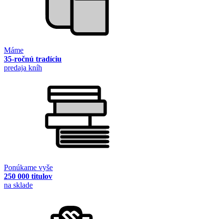
Máme
35-ročnú tradíciu
predaja kníh
Ponúkame vyše
250 000 titulov
na sklade