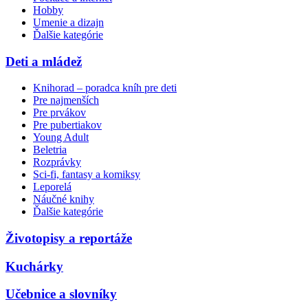
Hobby
Umenie a dizajn
Ďalšie kategórie
Deti a mládež
Knihorad – poradca kníh pre deti
Pre najmenších
Pre prvákov
Pre pubertiakov
Young Adult
Beletria
Rozprávky
Sci-fi, fantasy a komiksy
Leporelá
Náučné knihy
Ďalšie kategórie
Životopisy a reportáže
Kuchárky
Učebnice a slovníky