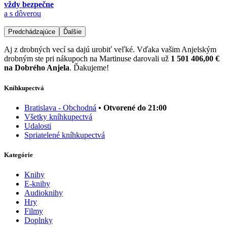
vždy bezpečne
a s dôverou
Predchádzajúce
Ďalšie
Aj z drobných vecí sa dajú urobiť veľké. Vďaka vašim Anjelským
drobným ste pri nákupoch na Martinuse darovali už
1 501 406,00 €
na Dobrého Anjela
. Ďakujeme!
Kníhkupectvá
Bratislava - Obchodná
• Otvorené do 21:00
Všetky kníhkupectvá
Udalosti
Spriatelené kníhkupectvá
Kategórie
Knihy
E-knihy
Audioknihy
Hry
Filmy
Doplnky