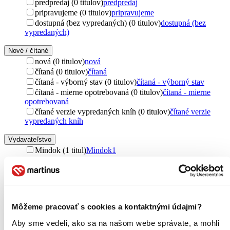
predpredaj (0 titulov)
predpredaj
pripravujeme (0 titulov)
pripravujeme
dostupná (bez vypredaných) (0 titulov)
dostupná (bez
vypredaných)
Nové / čítané
nová (0 titulov)
nová
čítaná (0 titulov)
čítaná
čítaná - výborný stav (0 titulov)
čítaná - výborný stav
čítaná - mierne opotrebovaná (0 titulov)
čítaná - mierne
opotrebovaná
čítané verzie vypredaných kníh (0 titulov)
čítané verzie
vypredaných kníh
Vydavateľstvo
Mindok (1 titul)
Mindok
1
Obal
krabička (1 titul)
krabička
1
Zúžiť výber
Môžeme pracovať s cookies a kontaktnými údajmi?
Zoradiť
Aby sme vedeli, ako sa na našom webe správate, a mohli