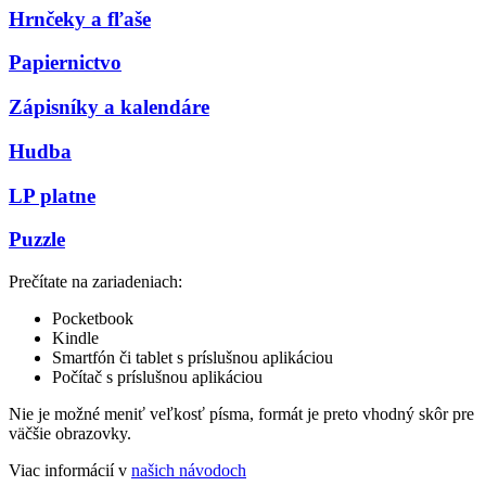
Hrnčeky a fľaše
Papiernictvo
Zápisníky a kalendáre
Hudba
LP platne
Puzzle
Prečítate na zariadeniach:
Pocketbook
Kindle
Smartfón či tablet s príslušnou aplikáciou
Počítač s príslušnou aplikáciou
Nie je možné meniť veľkosť písma, formát je preto vhodný skôr pre
väčšie obrazovky.
Viac informácií v
našich návodoch