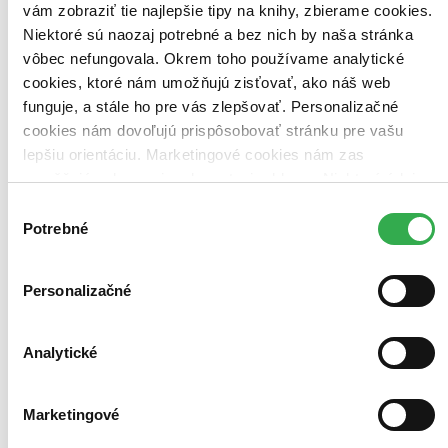
vám zobraziť tie najlepšie tipy na knihy, zbierame cookies.
Niektoré sú naozaj potrebné a bez nich by naša stránka
vôbec nefungovala. Okrem toho používame analytické
Bestsellery
cookies, ktoré nám umožňujú zisťovať, ako náš web
Top hodnotené
funguje, a stále ho pre vás zlepšovať. Personalizačné
Novinky
Najdrahšie
cookies nám dovoľujú prispôsobovať stránku pre vašu
Najlacnejšie
lepšiu orientáciu. Marketingové cookies nám zas
Najvyššia zľava
umožňujú zobrazenie relevantnej reklamy. Niektoré údaje
zdieľame aj s tretími stranami. Veľmi by nám pomohlo,
Výber
Použité filtre
keby sme mohli používať všetky tieto cookies. Ďakujeme!
Potrebné
súhlasu
Zrušiť filtre
Autor Asger Harding Granerud
Personalizačné
Analytické
Marketingové