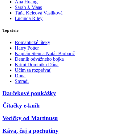
Ana Huang
Sarah J. Maas
Táňa Keleová Vasilková
Lucinda Riley
Top série
Romantické úteky
Harry Potter
Kapitán Stein a Notár Barbarič
Denník odvážneho bojka
Krimi Dominika Dána
Učím sa rozprávať
Duna
Smradi
Darčekové poukážky
Čítačky e-kníh
Vecičky od Martinusu
Káva, čaj a pochutiny