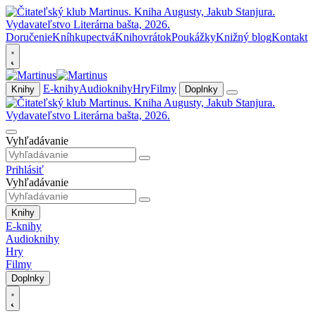
Doručenie
Kníhkupectvá
Knihovrátok
Poukážky
Knižný blog
Kontakt
E-knihy
Audioknihy
Hry
Filmy
Knihy
Doplnky
Vyhľadávanie
Prihlásiť
Vyhľadávanie
Knihy
E-knihy
Audioknihy
Hry
Filmy
Doplnky