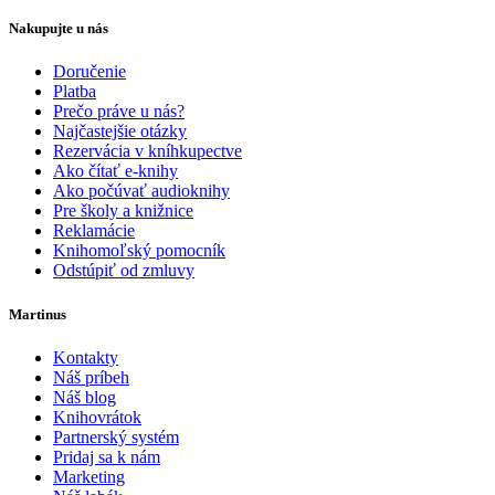
Nakupujte u nás
Doručenie
Platba
Prečo práve u nás?
Najčastejšie otázky
Rezervácia v kníhkupectve
Ako čítať e-knihy
Ako počúvať audioknihy
Pre školy a knižnice
Reklamácie
Knihomoľský pomocník
Odstúpiť od zmluvy
Martinus
Kontakty
Náš príbeh
Náš blog
Knihovrátok
Partnerský systém
Pridaj sa k nám
Marketing