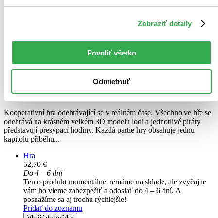
Zobraziť detaily
Povoliť všetko
Příběhy pirátů
Odmietnuť
Asger Harding Granerud
Daniel Skjold Pedersen
Kooperativní hra odehrávající se v reálném čase. Všechno ve hře se
odehrává na krásném velkém 3D modelu lodi a jednotlivé piráty
představují přesýpací hodiny. Každá partie hry obsahuje jednu
kapitolu příběhu...
Hra
52,70 €
Do 4 – 6 dní
Tento produkt momentálne nemáme na sklade, ale zvyčajne
vám ho vieme zabezpečiť a odoslať do 4 – 6 dní. A
posnažíme sa aj trochu rýchlejšie!
Pridať do zoznamu
Vložiť do košíka