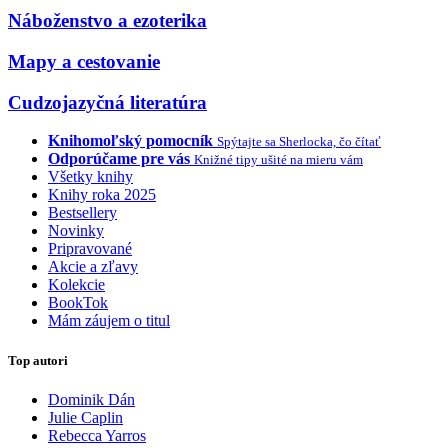
Náboženstvo a ezoterika
Mapy a cestovanie
Cudzojazyčná literatúra
Knihomoľský pomocník
Spýtajte sa Sherlocka, čo čítať
Odporúčame pre vás
Knižné tipy ušité na mieru vám
Všetky knihy
Knihy roka 2025
Bestsellery
Novinky
Pripravované
Akcie a zľavy
Kolekcie
BookTok
Mám záujem o titul
Top autori
Dominik Dán
Julie Caplin
Rebecca Yarros