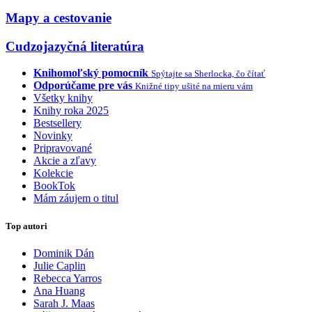
Mapy a cestovanie
Cudzojazyčná literatúra
Knihomoľský pomocník
Spýtajte sa Sherlocka, čo čítať
Odporúčame pre vás
Knižné tipy ušité na mieru vám
Všetky knihy
Knihy roka 2025
Bestsellery
Novinky
Pripravované
Akcie a zľavy
Kolekcie
BookTok
Mám záujem o titul
Top autori
Dominik Dán
Julie Caplin
Rebecca Yarros
Ana Huang
Sarah J. Maas