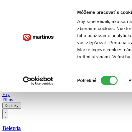
Doručenie
Kníhkupectvá
Knihovrátok
Poukážky
Knižný blog
Kontakt
Môžeme pracovať s cooki
Aby sme vedeli, ako sa na 
zbierame cookies. Niektor
E-knihy
Audioknihy
Hry
Filmy
Knihy
Doplnky
toho používame analytické
vás zlepšovať. Personaliz
Vyhľadávanie
Marketingové cookies nám 
tretími stranami. Veľmi b
Prihlásiť
Vyhľadávanie
Výber
Knihy
Potrebné
P
súhlasu
E-knihy
Audioknihy
Hry
Filmy
Doplnky
Beletria