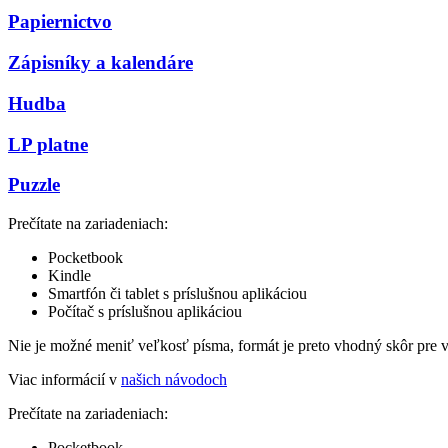
Papiernictvo
Zápisníky a kalendáre
Hudba
LP platne
Puzzle
Prečítate na zariadeniach:
Pocketbook
Kindle
Smartfón či tablet s príslušnou aplikáciou
Počítač s príslušnou aplikáciou
Nie je možné meniť veľkosť písma, formát je preto vhodný skôr pre 
Viac informácií v
našich návodoch
Prečítate na zariadeniach:
Pocketbook