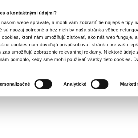
es a kontaktnými údajmi?
našom webe správate, a mohli vám zobraziť tie najlepšie tipy n
é sú naozaj potrebné a bez nich by naša stránka vôbec nefung
 cookies, ktoré nám umožňujú zisťovať, ako náš web funguje, a 
ačné cookies nám dovoľujú prispôsobovať stránku pre vašu lepši
zas umožňujú zobrazenie relevantnej reklamy. Niektoré údaje z
y nám pomohlo, keby sme mohli používať všetky tieto cookies. 
ersonalizačné
Analytické
Marketi