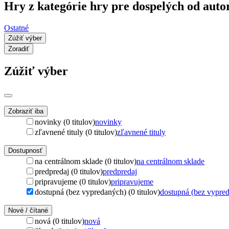
Hry z kategórie hry pre dospelých od aut
Ostatné
Zúžiť výber
Zoradiť
Zúžiť výber
Zobraziť iba
novinky (0 titulov)
novinky
zľavnené tituly (0 titulov)
zľavnené tituly
Dostupnosť
na centrálnom sklade (0 titulov)
na centrálnom sklade
predpredaj (0 titulov)
predpredaj
pripravujeme (0 titulov)
pripravujeme
dostupná (bez vypredaných) (0 titulov)
dostupná (bez vypre
Nové / čítané
nová (0 titulov)
nová