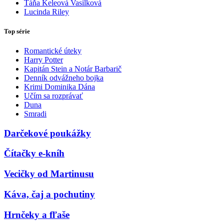
Táňa Keleová Vasilková
Lucinda Riley
Top série
Romantické úteky
Harry Potter
Kapitán Stein a Notár Barbarič
Denník odvážneho bojka
Krimi Dominika Dána
Učím sa rozprávať
Duna
Smradi
Darčekové poukážky
Čítačky e-kníh
Vecičky od Martinusu
Káva, čaj a pochutiny
Hrnčeky a fľaše