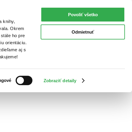
Povoliť všetko
a knihy,
ovala. Okrem
Odmietnuť
stále ho pre
u orientáciu.
dieľame aj s
Ďakujeme!
ngové
Zobraziť detaily