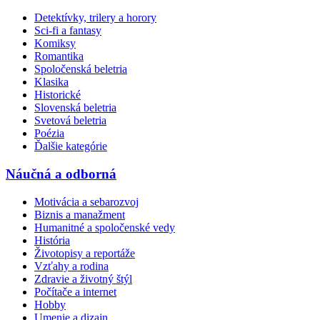
Detektívky, trilery a horory
Sci-fi a fantasy
Komiksy
Romantika
Spoločenská beletria
Klasika
Historické
Slovenská beletria
Svetová beletria
Poézia
Ďalšie kategórie
Náučná a odborná
Motivácia a sebarozvoj
Biznis a manažment
Humanitné a spoločenské vedy
História
Životopisy a reportáže
Vzťahy a rodina
Zdravie a životný štýl
Počítače a internet
Hobby
Umenie a dizajn