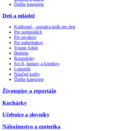
Ďalšie kategórie
Deti a mládež
Knihorad – poradca kníh pre deti
Pre najmenších
Pre prvákov
Pre pubertiakov
Young Adult
Beletria
Rozprávky
Sci-fi, fantasy a komiksy
Leporelá
Náučné knihy
Ďalšie kategórie
Životopisy a reportáže
Kuchárky
Učebnice a slovníky
Náboženstvo a ezoterika