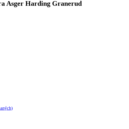
ora Asger Harding Granerud
daných)