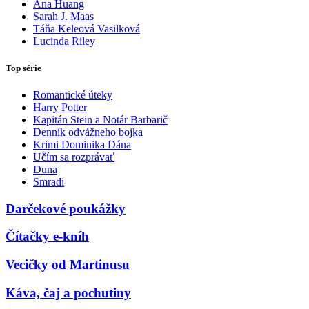
Ana Huang
Sarah J. Maas
Táňa Keleová Vasilková
Lucinda Riley
Top série
Romantické úteky
Harry Potter
Kapitán Stein a Notár Barbarič
Denník odvážneho bojka
Krimi Dominika Dána
Učím sa rozprávať
Duna
Smradi
Darčekové poukážky
Čítačky e-kníh
Vecičky od Martinusu
Káva, čaj a pochutiny