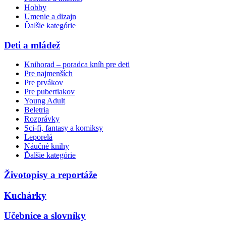
Hobby
Umenie a dizajn
Ďalšie kategórie
Deti a mládež
Knihorad – poradca kníh pre deti
Pre najmenších
Pre prvákov
Pre pubertiakov
Young Adult
Beletria
Rozprávky
Sci-fi, fantasy a komiksy
Leporelá
Náučné knihy
Ďalšie kategórie
Životopisy a reportáže
Kuchárky
Učebnice a slovníky