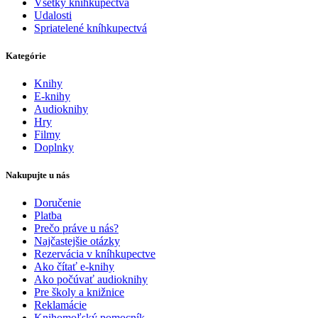
Všetky kníhkupectvá
Udalosti
Spriatelené kníhkupectvá
Kategórie
Knihy
E-knihy
Audioknihy
Hry
Filmy
Doplnky
Nakupujte u nás
Doručenie
Platba
Prečo práve u nás?
Najčastejšie otázky
Rezervácia v kníhkupectve
Ako čítať e-knihy
Ako počúvať audioknihy
Pre školy a knižnice
Reklamácie
Knihomoľský pomocník