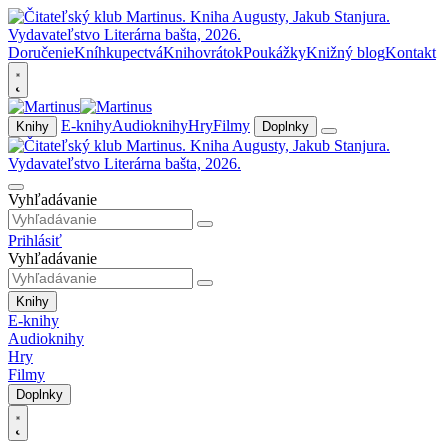
Doručenie
Kníhkupectvá
Knihovrátok
Poukážky
Knižný blog
Kontakt
E-knihy
Audioknihy
Hry
Filmy
Knihy
Doplnky
Vyhľadávanie
Prihlásiť
Vyhľadávanie
Knihy
E-knihy
Audioknihy
Hry
Filmy
Doplnky