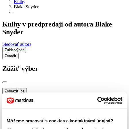
Knihy
Blake Snyder
Knihy v predpredaji od autora Blake
Snyder
Sledovať autora
Zúžiť výber
Zoradiť
Zúžiť výber
Zobraziť iba
novinky (0 titulov)
novinky
zľavnené tituly (0 titulov)
zľavnené tituly
Dostupnosť
na centrálnom sklade (0 titulov)
na centrálnom sklade
Môžeme pracovať s cookies a kontaktnými údajmi?
predpredaj (0 titulov)
predpredaj