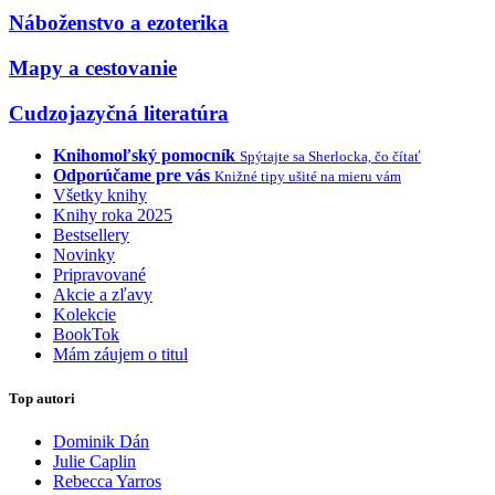
Náboženstvo a ezoterika
Mapy a cestovanie
Cudzojazyčná literatúra
Knihomoľský pomocník
Spýtajte sa Sherlocka, čo čítať
Odporúčame pre vás
Knižné tipy ušité na mieru vám
Všetky knihy
Knihy roka 2025
Bestsellery
Novinky
Pripravované
Akcie a zľavy
Kolekcie
BookTok
Mám záujem o titul
Top autori
Dominik Dán
Julie Caplin
Rebecca Yarros