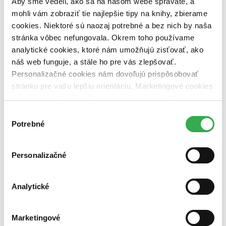
Aby sme vedeli, ako sa na našom webe správate, a
pripravujeme (0 titulov)
pripravujeme
dostupná (bez vypredaných) (0 titulov)
dostupná (bez
mohli vám zobraziť tie najlepšie tipy na knihy, zbierame
vypredaných)
cookies. Niektoré sú naozaj potrebné a bez nich by naša
stránka vôbec nefungovala. Okrem toho používame
Nové / čítané
analytické cookies, ktoré nám umožňujú zisťovať, ako
nová (0 titulov)
nová
čítaná (0 titulov)
čítaná
náš web funguje, a stále ho pre vás zlepšovať.
čítaná - výborný stav (0 titulov)
čítaná - výborný stav
Personalizačné cookies nám dovoľujú prispôsobovať
čítaná - mierne opotrebovaná (0 titulov)
čítaná - mierne
stránku pre vašu lepšiu orientáciu. Marketingové cookies
opotrebovaná
nám zas umožňujú zobrazenie relevantnej reklamy.
čítané verzie vypredaných kníh (0 titulov)
čítané verzie
vypredaných kníh
Niektoré údaje zdieľame aj s tretími stranami. Veľmi by
Výber
nám pomohlo, keby sme mohli používať všetky tieto
Potrebné
súhlasu
Zúžiť výber
cookies. Ďakujeme!
Zoradiť
Personalizačné
Analytické
Bestsellery
Top hodnotené
Novinky
Marketingové
Najdrahšie