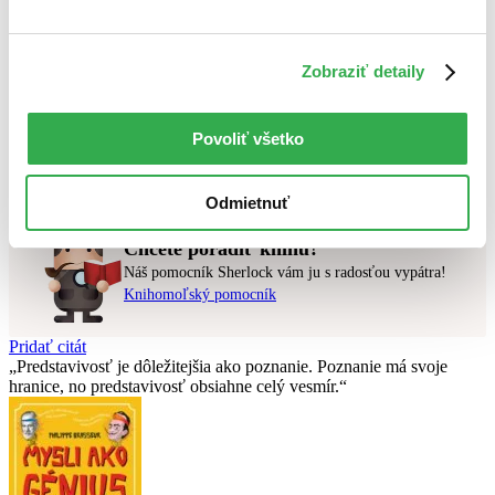
Najlacnejšie
Najvyššia zľava
Zobraziť detaily
Použité filtre
Zrušiť filtre
v predpredaji
Povoliť všetko
Nebol nájdený
žiadny titul
vyhovujúci zadaným podmienkam.
Skúste prosím zmeniť vyhľadávaný výraz.
Odmietnuť
Chcete poradiť knihu?
Náš pomocník Sherlock vám ju s radosťou vypátra!
Knihomoľský pomocník
Pridať citát
Predstavivosť je dôležitejšia ako poznanie. Poznanie má svoje
hranice, no predstavivosť obsiahne celý vesmír.