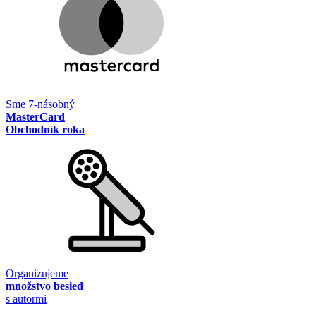
Sme 7-násobný
MasterCard
Obchodník roka
Organizujeme
množstvo besied
s autormi