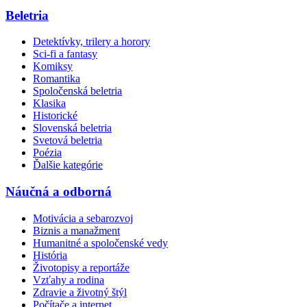
Beletria
Detektívky, trilery a horory
Sci-fi a fantasy
Komiksy
Romantika
Spoločenská beletria
Klasika
Historické
Slovenská beletria
Svetová beletria
Poézia
Ďalšie kategórie
Náučná a odborná
Motivácia a sebarozvoj
Biznis a manažment
Humanitné a spoločenské vedy
História
Životopisy a reportáže
Vzťahy a rodina
Zdravie a životný štýl
Počítače a internet