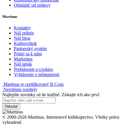
Odstúpiť od zmluvy
Martinus
Kontakty
Náš príbeh
Náš blog
Knihovrátok
Partnerský systém
Pridaj sa k nám
Marketing
Náš labák
Prehlásenie o cookies
Vyhlásenie o prístupnosti
Martinus je certifikovaný B Corp
Nerobíme rozdiely
Najlepšie novinky sú tie knižné. Získajte ich ako prví:
Odoslať
© 2000-2026 Martinus. Internetové kníhkupectvo. Všetky práva
vyhradené.