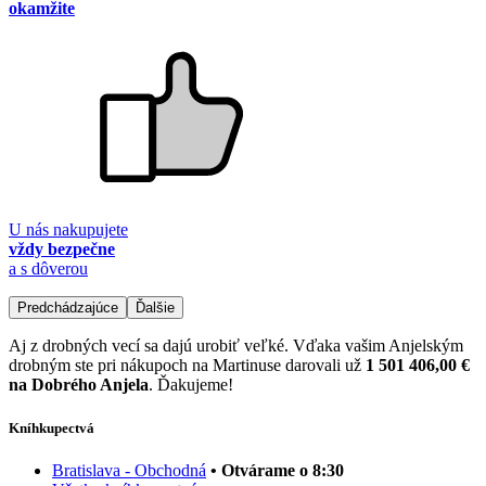
okamžite
U nás nakupujete
vždy bezpečne
a s dôverou
Predchádzajúce
Ďalšie
Aj z drobných vecí sa dajú urobiť veľké. Vďaka vašim Anjelským
drobným ste pri nákupoch na Martinuse darovali už
1 501 406,00 €
na Dobrého Anjela
. Ďakujeme!
Kníhkupectvá
Bratislava - Obchodná
• Otvárame o 8:30