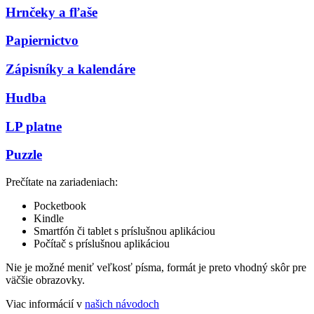
Hrnčeky a fľaše
Papiernictvo
Zápisníky a kalendáre
Hudba
LP platne
Puzzle
Prečítate na zariadeniach:
Pocketbook
Kindle
Smartfón či tablet s príslušnou aplikáciou
Počítač s príslušnou aplikáciou
Nie je možné meniť veľkosť písma, formát je preto vhodný skôr pre
väčšie obrazovky.
Viac informácií v
našich návodoch