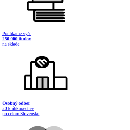
Ponúkame vyše
250 000 titulov
na sklade
Osobný odber
20 kníhkupectiev
po celom Slovensku