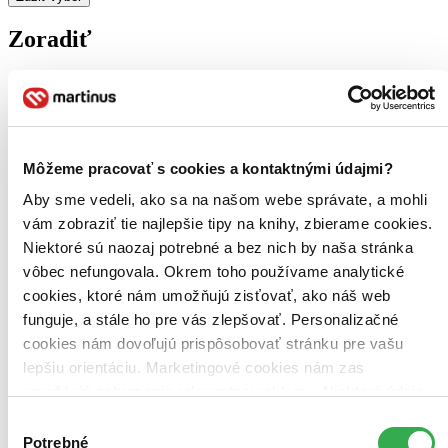
Zoradiť
Bestsellery
Top hodnotené
Môžeme pracovať s cookies a kontaktnými údajmi?
Novinky
Najdrahšie
Aby sme vedeli, ako sa na našom webe správate, a mohli
Najlacnejšie
vám zobraziť tie najlepšie tipy na knihy, zbierame cookies.
Najvyššia zľava
Niektoré sú naozaj potrebné a bez nich by naša stránka
vôbec nefungovala. Okrem toho používame analytické
Použité filtre
Zrušiť filtre
cookies, ktoré nám umožňujú zisťovať, ako náš web
Ukrajinčina
funguje, a stále ho pre vás zlepšovať. Personalizačné
cookies nám dovoľujú prispôsobovať stránku pre vašu
lepšiu orientáciu. Marketingové cookies nám zas
umožňujú zobrazenie relevantnej reklamy. Niektoré údaje
zdieľame aj s tretími stranami. Veľmi by nám pomohlo,
Výber
keby sme mohli používať všetky tieto cookies. Ďakujeme!
Potrebné
súhlasu