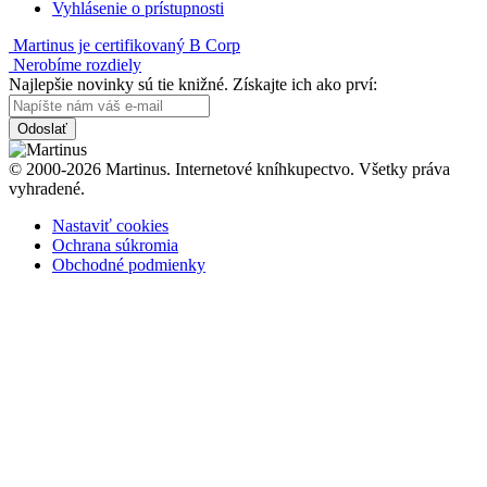
Vyhlásenie o prístupnosti
Martinus je certifikovaný B Corp
Nerobíme rozdiely
Najlepšie novinky sú tie knižné. Získajte ich ako prví:
Odoslať
© 2000-2026 Martinus. Internetové kníhkupectvo. Všetky práva
vyhradené.
Nastaviť cookies
Ochrana súkromia
Obchodné podmienky