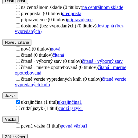
Dostupnosť
na centrálnom sklade (0 titulov)
na centrálnom sklade
predpredaj (0 titulov)
predpredaj
pripravujeme (0 titulov)
pripravujeme
dostupná (bez vypredaných) (0 titulov)
dostupná (bez
vypredaných)
Nové / čítané
nová (0 titulov)
nová
čítaná (0 titulov)
čítaná
čítaná - výborný stav (0 titulov)
čítaná - výborný stav
čítaná - mierne opotrebovaná (0 titulov)
čítaná - mierne
opotrebovaná
čítané verzie vypredaných kníh (0 titulov)
čítané verzie
vypredaných kníh
Jazyk
ukrajinčina (1 titul)
ukrajinčina
1
cudzí jazyk (1 titul)
cudzí jazyk
1
Väzba
pevná väzba (1 titul)
pevná väzba
1
Zúžiť výber