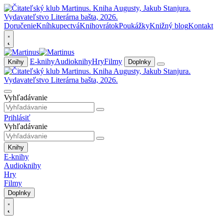
Doručenie
Kníhkupectvá
Knihovrátok
Poukážky
Knižný blog
Kontakt
E-knihy
Audioknihy
Hry
Filmy
Knihy
Doplnky
Vyhľadávanie
Prihlásiť
Vyhľadávanie
Knihy
E-knihy
Audioknihy
Hry
Filmy
Doplnky