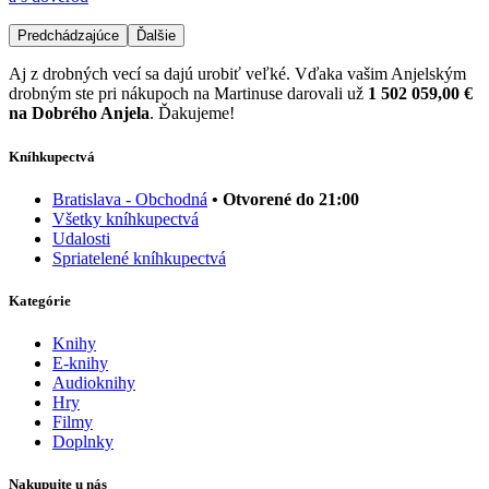
Predchádzajúce
Ďalšie
Aj z drobných vecí sa dajú urobiť veľké. Vďaka vašim Anjelským
drobným ste pri nákupoch na Martinuse darovali už
1 502 059,00 €
na Dobrého Anjela
. Ďakujeme!
Kníhkupectvá
Bratislava - Obchodná
• Otvorené do 21:00
Všetky kníhkupectvá
Udalosti
Spriatelené kníhkupectvá
Kategórie
Knihy
E-knihy
Audioknihy
Hry
Filmy
Doplnky
Nakupujte u nás