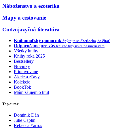
Náboženstvo a ezoterika
Mapy a cestovanie
Cudzojazyčná literatúra
Knihomoľský pomocník
Spýtajte sa Sherlocka, čo čítať
Odporúčame pre vás
Knižné tipy ušité na mieru vám
Všetky knihy
Knihy roka 2025
Bestsellery
Novinky
Pripravované
Akcie a zľavy
Kolekcie
BookTok
Mám záujem o titul
Top autori
Dominik Dán
Julie Caplin
Rebecca Yarros