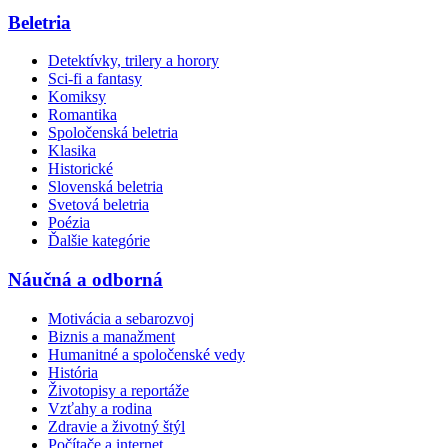
Beletria
Detektívky, trilery a horory
Sci-fi a fantasy
Komiksy
Romantika
Spoločenská beletria
Klasika
Historické
Slovenská beletria
Svetová beletria
Poézia
Ďalšie kategórie
Náučná a odborná
Motivácia a sebarozvoj
Biznis a manažment
Humanitné a spoločenské vedy
História
Životopisy a reportáže
Vzťahy a rodina
Zdravie a životný štýl
Počítače a internet