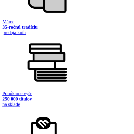
Máme
35-ročnú tradíciu
predaja kníh
Ponúkame vyše
250 000 titulov
na sklade