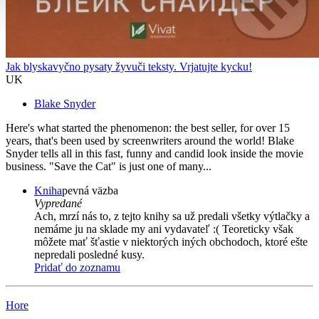
Jak blyskavyčno pysaty žyvuči teksty. Vrjatujte kycku!
UK
Blake Snyder
Here's what started the phenomenon: the best seller, for over 15
years, that's been used by screenwriters around the world! Blake
Snyder tells all in this fast, funny and candid look inside the movie
business. "Save the Cat" is just one of many...
Kniha
pevná väzba
Vypredané
Ach, mrzí nás to, z tejto knihy sa už predali všetky výtlačky a
nemáme ju na sklade my ani vydavateľ :( Teoreticky však
môžete mať šťastie v niektorých iných obchodoch, ktoré ešte
nepredali posledné kusy.
Pridať do zoznamu
Hore