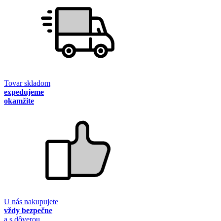
Tovar skladom
expedujeme
okamžite
U nás nakupujete
vždy bezpečne
a s dôverou