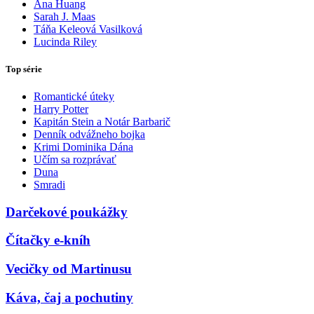
Ana Huang
Sarah J. Maas
Táňa Keleová Vasilková
Lucinda Riley
Top série
Romantické úteky
Harry Potter
Kapitán Stein a Notár Barbarič
Denník odvážneho bojka
Krimi Dominika Dána
Učím sa rozprávať
Duna
Smradi
Darčekové poukážky
Čítačky e-kníh
Vecičky od Martinusu
Káva, čaj a pochutiny