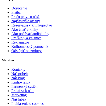
Doručenie
Platba
Prečo práve u nás?
Najčastejšie otázky
Rezervácia v kníhkupectve
Ako čítať e-knihy
Ako počúvať audioknihy
Pre školy a knižnice
Reklamácie
Knihomoľský pomocník
Odstúpiť od zmluvy
Martinus
Kontakty
Náš príbeh
Náš blog
Knihovrátok
Partnerský systém
Pridaj sa k nám
Marketing
Náš labák
Prehlásenie o cookies