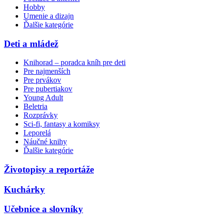
Hobby
Umenie a dizajn
Ďalšie kategórie
Deti a mládež
Knihorad – poradca kníh pre deti
Pre najmenších
Pre prvákov
Pre pubertiakov
Young Adult
Beletria
Rozprávky
Sci-fi, fantasy a komiksy
Leporelá
Náučné knihy
Ďalšie kategórie
Životopisy a reportáže
Kuchárky
Učebnice a slovníky