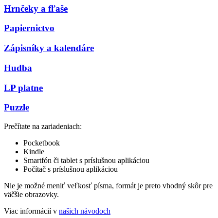
Hrnčeky a fľaše
Papiernictvo
Zápisníky a kalendáre
Hudba
LP platne
Puzzle
Prečítate na zariadeniach:
Pocketbook
Kindle
Smartfón či tablet s príslušnou aplikáciou
Počítač s príslušnou aplikáciou
Nie je možné meniť veľkosť písma, formát je preto vhodný skôr pre
väčšie obrazovky.
Viac informácií v
našich návodoch