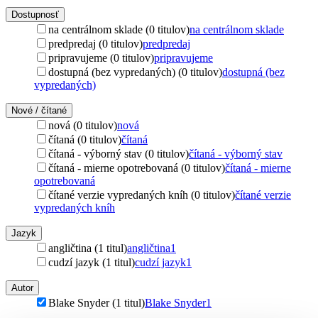
Dostupnosť
na centrálnom sklade (0 titulov)
na centrálnom sklade
predpredaj (0 titulov)
predpredaj
pripravujeme (0 titulov)
pripravujeme
dostupná (bez vypredaných) (0 titulov)
dostupná (bez
vypredaných)
Nové / čítané
nová (0 titulov)
nová
čítaná (0 titulov)
čítaná
čítaná - výborný stav (0 titulov)
čítaná - výborný stav
čítaná - mierne opotrebovaná (0 titulov)
čítaná - mierne
opotrebovaná
čítané verzie vypredaných kníh (0 titulov)
čítané verzie
vypredaných kníh
Jazyk
angličtina (1 titul)
angličtina
1
cudzí jazyk (1 titul)
cudzí jazyk
1
Autor
Blake Snyder (1 titul)
Blake Snyder
1