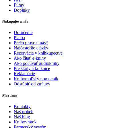
Filmy
Doplnky
Nakupujte u nás
Doručenie
Platba
Prečo práve u nás?
Najčastejšie otázky
Rezervácia v kníhkupectve
Ako čítať e-knihy
Ako počúvať audioknihy
Pre školy a knižnice
Reklamácie
Knihomoľský pomocník
Odstúpiť od zmluvy
Martinus
Kontakty
Náš príbeh
Náš blog
Knihovrátok
Partnerský systém