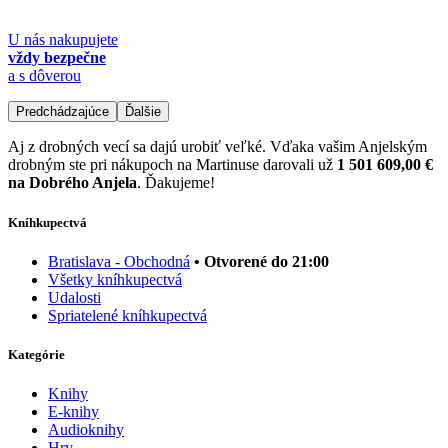
U nás nakupujete
vždy bezpečne
a s dôverou
Predchádzajúce
Ďalšie
Aj z drobných vecí sa dajú urobiť veľké. Vďaka vašim Anjelským
drobným ste pri nákupoch na Martinuse darovali už
1 501 609,00 €
na Dobrého Anjela
. Ďakujeme!
Kníhkupectvá
Bratislava - Obchodná
• Otvorené do 21:00
Všetky kníhkupectvá
Udalosti
Spriatelené kníhkupectvá
Kategórie
Knihy
E-knihy
Audioknihy
Hry