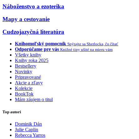
Náboženstvo a ezoterika
Mapy a cestovanie
Cudzojazyčná literatúra
Knihomoľský pomocník
Spýtajte sa Sherlocka, čo čítať
Odporúčame pre vás
Knižné tipy ušité na mieru vám
Všetky knihy
Knihy roka 2025
Bestsellery
Novinky
Pripravované
Akcie a zľavy
Kolekcie
BookTok
Mám záujem o titul
Top autori
Dominik Dán
Julie Caplin
Rebecca Yarros