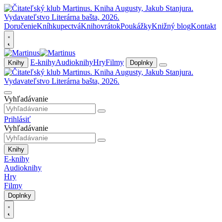
Doručenie
Kníhkupectvá
Knihovrátok
Poukážky
Knižný blog
Kontakt
E-knihy
Audioknihy
Hry
Filmy
Knihy
Doplnky
Vyhľadávanie
Prihlásiť
Vyhľadávanie
Knihy
E-knihy
Audioknihy
Hry
Filmy
Doplnky