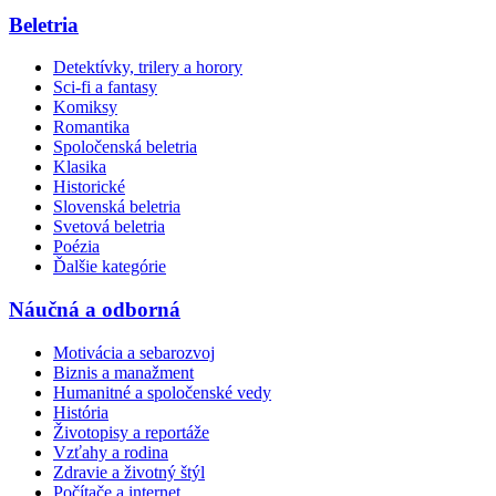
Beletria
Detektívky, trilery a horory
Sci-fi a fantasy
Komiksy
Romantika
Spoločenská beletria
Klasika
Historické
Slovenská beletria
Svetová beletria
Poézia
Ďalšie kategórie
Náučná a odborná
Motivácia a sebarozvoj
Biznis a manažment
Humanitné a spoločenské vedy
História
Životopisy a reportáže
Vzťahy a rodina
Zdravie a životný štýl
Počítače a internet