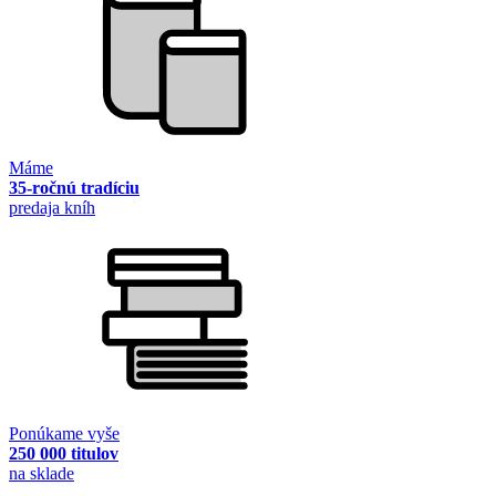
Máme
35-ročnú tradíciu
predaja kníh
Ponúkame vyše
250 000 titulov
na sklade