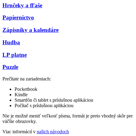
Hrnčeky a fľaše
Papiernictvo
Zápisníky a kalendáre
Hudba
LP platne
Puzzle
Prečítate na zariadeniach:
Pocketbook
Kindle
Smartfón či tablet s príslušnou aplikáciou
Počítač s príslušnou aplikáciou
Nie je možné meniť veľkosť písma, formát je preto vhodný skôr pre
väčšie obrazovky.
Viac informácií v
našich návodoch