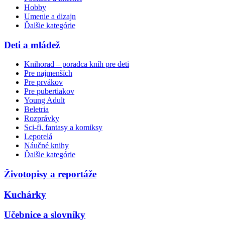
Hobby
Umenie a dizajn
Ďalšie kategórie
Deti a mládež
Knihorad – poradca kníh pre deti
Pre najmenších
Pre prvákov
Pre pubertiakov
Young Adult
Beletria
Rozprávky
Sci-fi, fantasy a komiksy
Leporelá
Náučné knihy
Ďalšie kategórie
Životopisy a reportáže
Kuchárky
Učebnice a slovníky