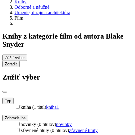
Knihy
Odborné a náučné
Umenie, dizajn a architektúra
Film
Knihy z kategórie film od autora Blake
Snyder
Zúžiť výber
Zoradiť
Zúžiť výber
Typ
kniha (1 titul)
kniha
1
Zobraziť iba
novinky (0 titulov)
novinky
zľavnené tituly (0 titulov)
zľavnené tituly