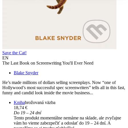
Save the Cat!
EN
The Last Book on Screenwriting You'll Ever Need
Blake Snyder
He’s made millions of dollars selling screenplays. Now “one of
Hollywood’s most successful spec screenwriters” tells all in this fast,
funny and candid look inside the movie business...
Kniha
brožovaná väzba
18,74 €
Do 19 – 24 dní
Tento produkt momentálne nemáme na sklade, ale zvyčajne
vám ho vieme zabezpečiť a odoslať do 19 – 24 dní. A