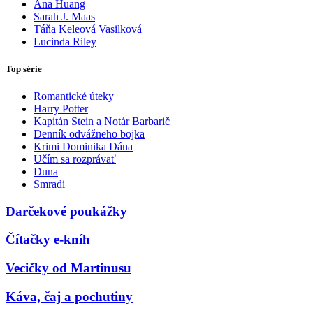
Ana Huang
Sarah J. Maas
Táňa Keleová Vasilková
Lucinda Riley
Top série
Romantické úteky
Harry Potter
Kapitán Stein a Notár Barbarič
Denník odvážneho bojka
Krimi Dominika Dána
Učím sa rozprávať
Duna
Smradi
Darčekové poukážky
Čítačky e-kníh
Vecičky od Martinusu
Káva, čaj a pochutiny