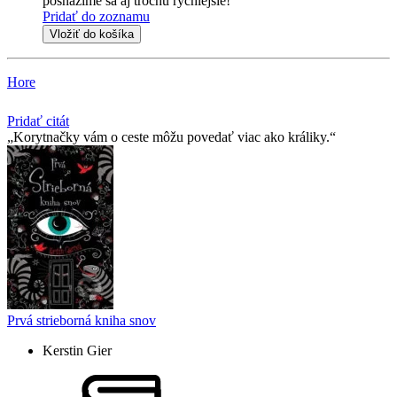
posnažíme sa aj trochu rýchlejšie!
Pridať do zoznamu
Vložiť do košíka
Hore
Pridať citát
Korytnačky vám o ceste môžu povedať viac ako králiky.
Prvá strieborná kniha snov
Kerstin Gier