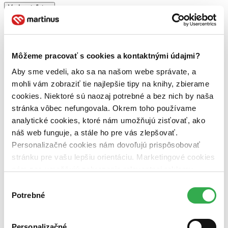
Vydavateľstvo
Michael Wiese Productions (1 titul)
Michael Wiese
Productions
1
Väzba
Môžeme pracovať s cookies a kontaktnými údajmi?
brožovaná väzba (1 titul)
brožovaná väzba
1
Aby sme vedeli, ako sa na našom webe správate, a
Zúžiť výber
mohli vám zobraziť tie najlepšie tipy na knihy, zbierame
Zoradiť
cookies. Niektoré sú naozaj potrebné a bez nich by naša
stránka vôbec nefungovala. Okrem toho používame
analytické cookies, ktoré nám umožňujú zisťovať, ako
náš web funguje, a stále ho pre vás zlepšovať.
Bestsellery
Personalizačné cookies nám dovoľujú prispôsobovať
Top hodnotené
stránku pre vašu lepšiu orientáciu. Marketingové cookies
Novinky
nám zas umožňujú zobrazenie relevantnej reklamy.
Najdrahšie
Najlacnejšie
Niektoré údaje zdieľame aj s tretími stranami. Veľmi by
Výber
Najvyššia zľava
nám pomohlo, keby sme mohli používať všetky tieto
Potrebné
súhlasu
cookies. Ďakujeme!
Použité filtre
Zrušiť filtre
Personalizačné