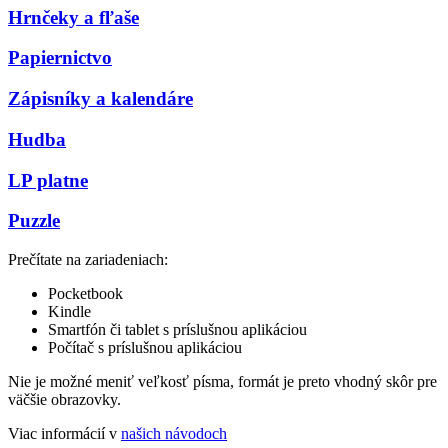
Hrnčeky a fľaše
Papiernictvo
Zápisníky a kalendáre
Hudba
LP platne
Puzzle
Prečítate na zariadeniach:
Pocketbook
Kindle
Smartfón či tablet s príslušnou aplikáciou
Počítač s príslušnou aplikáciou
Nie je možné meniť veľkosť písma, formát je preto vhodný skôr pre
väčšie obrazovky.
Viac informácií v
našich návodoch