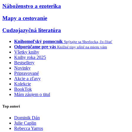
Náboženstvo a ezoterika
Mapy a cestovanie
Cudzojazyčná literatúra
Knihomoľský pomocník
Spýtajte sa Sherlocka, čo čítať
Odporúčame pre vás
Knižné tipy ušité na mieru vám
Všetky knihy
Knihy roka 2025
Bestsellery
Novinky
Pripravované
Akcie a zľavy
Kolekcie
BookTok
Mám záujem o titul
Top autori
Dominik Dán
Julie Caplin
Rebecca Yarros