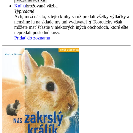
Vložiť do košíka
Kniha
brožovaná väzba
Vypredané
Ach, mrzí nás to, z tejto knihy sa už predali všetky výtlačky a
nemáme ju na sklade my ani vydavateľ :( Teoreticky však
môžete mať šťastie v niektorých iných obchodoch, ktoré ešte
nepredali posledné kusy.
Pridať do zoznamu