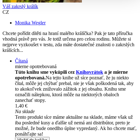
Váš zakrslý králík
CZ
Monika Wegler
Chcete pořídit dítěti na hraní malého králíčka? Pak je tato příručka
vhodná právě pro vás. Je totiž určena pro celou rodinu. Můžete si
nejprve vyzkoušet v testu, zda máte dostatečné znalosti o zakrslých
králících...
Čítaná
mierne opotrebovaná
Túto knihu sme vykúpili cez
Knihovrátok
a je mierne
opotrebovaná.
Na tejto knihe už síce poznať, že ju niekto
čítal, môže jej chýbať prebal, nie je však poškodená tak, aby
to akokoľvek znižovalo zážitok z jej obsahu. Knihu sme
označili nálepkou, ktorá môže na niektorých obaloch
zanechať stopy.
1,40 €
Na sklade
Tento produkt síce máme aktuálne na sklade, máme však už
iba posledné kusy a ďalšie už nemá ani distribútor, preto je
možné, že bude onedlho úplne vypredaný. Ak ho chcete mať,
ponáhľajte sa!