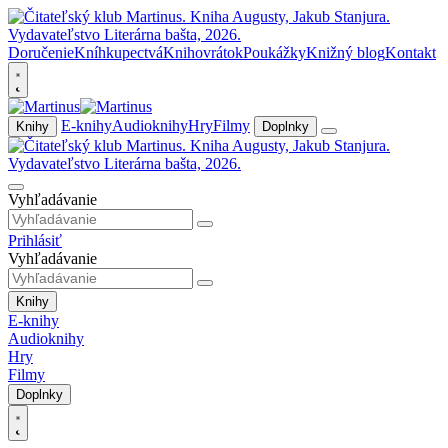
Doručenie
Kníhkupectvá
Knihovrátok
Poukážky
Knižný blog
Kontakt
E-knihy
Audioknihy
Hry
Filmy
Knihy
Doplnky
Vyhľadávanie
Prihlásiť
Vyhľadávanie
Knihy
E-knihy
Audioknihy
Hry
Filmy
Doplnky