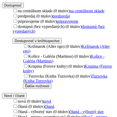
Dostupnosť
na centrálnom sklade (0 titulov)
na centrálnom sklade
predpredaj (0 titulov)
predpredaj
pripravujeme (0 titulov)
pripravujeme
dostupná (bez vypredaných) (0 titulov)
dostupná (bez
vypredaných)
Dostupnosť v kníhkupectve
Kežmarok (Alter ego) (0 titulov)
Kežmarok (Alter
ego)
Košice - Galéria (Martinus) (0 titulov)
Košice -
Galéria (Martinus)
Krupina (Ferove knihy) (0 titulov)
Krupina (Ferove
knihy)
Turzovka (Kniha Turzovka) (0 titulov)
Turzovka
(Kniha Turzovka)
Ďalšie možnosti
Nové / čítané
nová (0 titulov)
nová
čítaná (0 titulov)
čítaná
čítaná - výborný stav (0 titulov)
čítaná - výborný stav
čítaná - mierne opotrebovaná (0 titulov)
čítaná - mierne