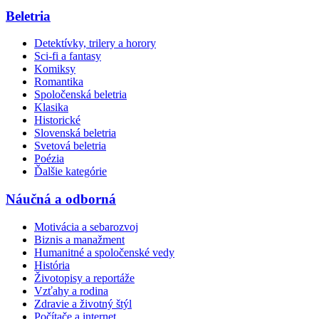
Beletria
Detektívky, trilery a horory
Sci-fi a fantasy
Komiksy
Romantika
Spoločenská beletria
Klasika
Historické
Slovenská beletria
Svetová beletria
Poézia
Ďalšie kategórie
Náučná a odborná
Motivácia a sebarozvoj
Biznis a manažment
Humanitné a spoločenské vedy
História
Životopisy a reportáže
Vzťahy a rodina
Zdravie a životný štýl
Počítače a internet