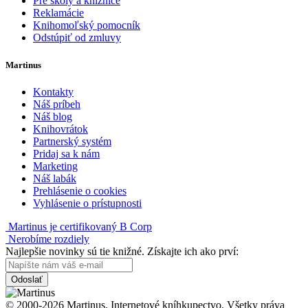
Pre školy a knižnice
Reklamácie
Knihomoľský pomocník
Odstúpiť od zmluvy
Martinus
Kontakty
Náš príbeh
Náš blog
Knihovrátok
Partnerský systém
Pridaj sa k nám
Marketing
Náš labák
Prehlásenie o cookies
Vyhlásenie o prístupnosti
Martinus je certifikovaný B Corp
Nerobíme rozdiely
Najlepšie novinky sú tie knižné. Získajte ich ako prví:
Odoslať
© 2000-2026 Martinus. Internetové kníhkupectvo. Všetky práva