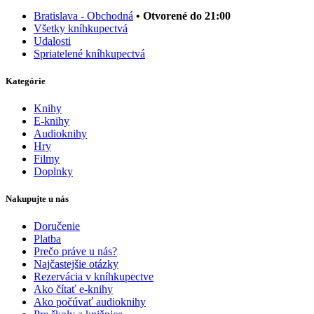
Bratislava - Obchodná
• Otvorené do 21:00
Všetky kníhkupectvá
Udalosti
Spriatelené kníhkupectvá
Kategórie
Knihy
E-knihy
Audioknihy
Hry
Filmy
Doplnky
Nakupujte u nás
Doručenie
Platba
Prečo práve u nás?
Najčastejšie otázky
Rezervácia v kníhkupectve
Ako čítať e-knihy
Ako počúvať audioknihy