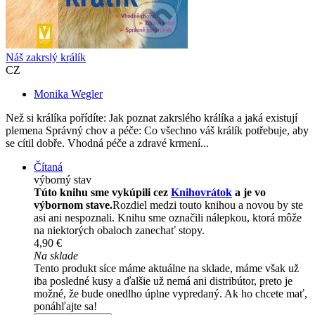
Náš zakrslý králík
CZ
Monika Wegler
Než si králíka pořídíte: Jak poznat zakrslého králíka a jaká existují
plemena Správný chov a péče: Co všechno váš králík potřebuje, aby
se cítil dobře. Vhodná péče a zdravé krmení...
Čítaná
výborný stav
Túto knihu sme vykúpili cez
Knihovrátok
a je vo
výbornom stave.
Rozdiel medzi touto knihou a novou by ste
asi ani nespoznali. Knihu sme označili nálepkou, ktorá môže
na niektorých obaloch zanechať stopy.
4,90 €
Na sklade
Tento produkt síce máme aktuálne na sklade, máme však už
iba posledné kusy a ďalšie už nemá ani distribútor, preto je
možné, že bude onedlho úplne vypredaný. Ak ho chcete mať,
ponáhľajte sa!