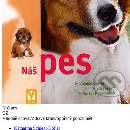
Náš pes
CZ
Vhodně chovat/Zdravě krmit/Správně porozumět
Katharina Schlegl-Kofler