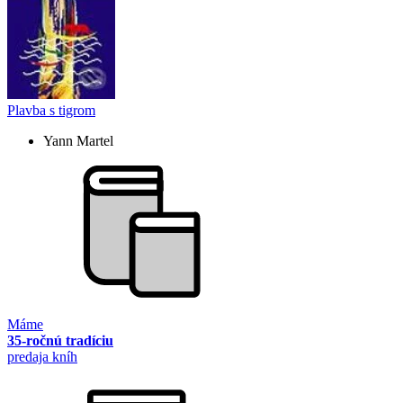
Plavba s tigrom
Yann Martel
Máme
35-ročnú tradíciu
predaja kníh