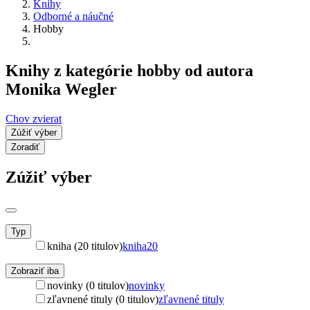
Knihy
Odborné a náučné
Hobby
Knihy z kategórie hobby od autora
Monika Wegler
Chov zvierat
Zúžiť výber
Zoradiť
Zúžiť výber
Typ
kniha (20 titulov)
kniha
20
Zobraziť iba
novinky (0 titulov)
novinky
zľavnené tituly (0 titulov)
zľavnené tituly