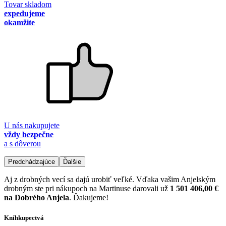
Tovar skladom
expedujeme
okamžite
U nás nakupujete
vždy bezpečne
a s dôverou
Predchádzajúce
Ďalšie
Aj z drobných vecí sa dajú urobiť veľké. Vďaka vašim Anjelským
drobným ste pri nákupoch na Martinuse darovali už
1 501 406,00 €
na Dobrého Anjela
. Ďakujeme!
Kníhkupectvá