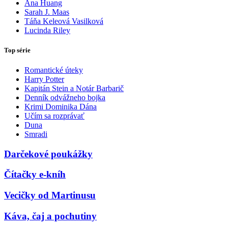
Ana Huang
Sarah J. Maas
Táňa Keleová Vasilková
Lucinda Riley
Top série
Romantické úteky
Harry Potter
Kapitán Stein a Notár Barbarič
Denník odvážneho bojka
Krimi Dominika Dána
Učím sa rozprávať
Duna
Smradi
Darčekové poukážky
Čítačky e-kníh
Vecičky od Martinusu
Káva, čaj a pochutiny