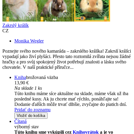
Zakrslý králík
CZ
Monika Wegler
Poznejte svého nového kamaráda – zakrslého králíka! Zakrslí králíci
vypadají jako živí plyšáci. Přesto tato roztomilá zvířata nejsou žádné
hračky a pro svůj spokojený život potřebují znalosti a lásku svého
chovatele. V naší praktické příručce...
Kniha
brožovaná väzba
13,90 €
Na sklade 1 ks
Túto knihu máme síce aktuálne na sklade, máme však už iba
posledné kusy. Ak ju chcete mať rýchlo, ponáhľajte sa!
Dodanie ďalších môže trvať dlhšie, zvyčajne do piatich dní.
Pridať do zoznamu
Vložiť do košíka
Čítaná
výborný stav
Túto knihu sme vykúpili cez
Knihovrátok
a je vo