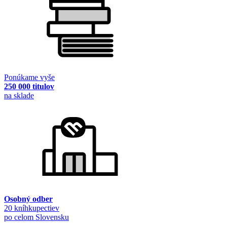
Ponúkame vyše
250 000 titulov
na sklade
Osobný odber
20 kníhkupectiev
po celom Slovensku