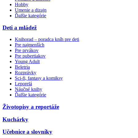
Hobby
Umenie a dizajn
Ďalšie kategórie
Deti a mládež
Knihorad – poradca kníh pre deti
Pre najmenších
Pre prvákov
Pre pubertiakov
Young Adult
Beletria
Rozprávky
Sci-fi, fantasy a komiksy
Leporelá
Náučné knihy
Ďalšie kategórie
Životopisy a reportáže
Kuchárky
Učebnice a slovníky