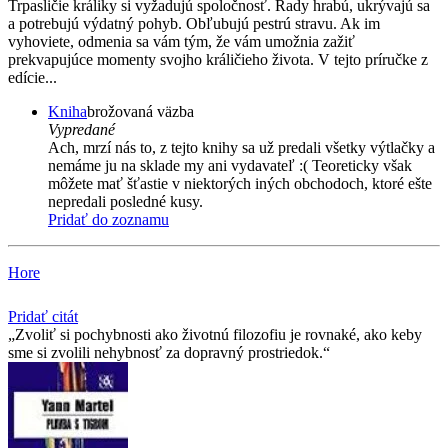
Trpasličie králiky si vyžadujú spoločnosť. Rady hrabú, ukrývajú sa
a potrebujú výdatný pohyb. Obľubujú pestrú stravu. Ak im
vyhoviete, odmenia sa vám tým, že vám umožnia zažiť
prekvapujúce momenty svojho králičieho života. V tejto príručke z
edície...
Kniha
brožovaná väzba
Vypredané
Ach, mrzí nás to, z tejto knihy sa už predali všetky výtlačky a
nemáme ju na sklade my ani vydavateľ :( Teoreticky však
môžete mať šťastie v niektorých iných obchodoch, ktoré ešte
nepredali posledné kusy.
Pridať do zoznamu
Hore
Pridať citát
Zvoliť si pochybnosti ako životnú filozofiu je rovnaké, ako keby
sme si zvolili nehybnosť za dopravný prostriedok.