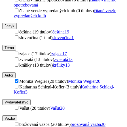
opotrebovaná
čítané verzie vypredaných kníh (0 titulov)
čítané verzie
vypredaných kníh
Jazyk
čeština (19 titulov)
čeština
19
slovenčina (1 titul)
slovenčina
1
Téma
zajace (17 titulov)
zajace
17
zvieratá (13 titulov)
zvieratá
13
králiky (13 titulov)
králiky
13
Autor
Monika Wegler (20 titulov)
Monika Wegler
20
Katharina Schlegl-Kofler (3 tituly)
Katharina Schlegl-
Kofler
3
Vydavateľstvo
Vašut (20 titulov)
Vašut
20
Väzba
brožovaná väzba (20 titulov)
brožovaná väzba
20