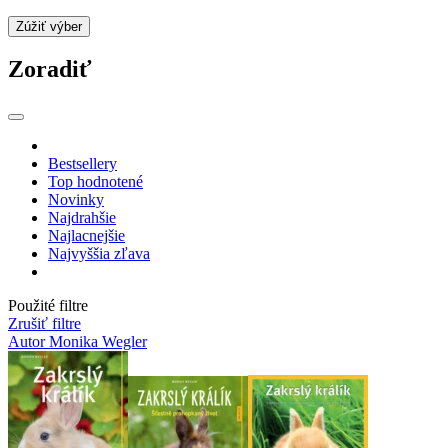
Zúžiť výber
Zoradiť
Bestsellery
Top hodnotené
Novinky
Najdrahšie
Najlacnejšie
Najvyššia zľava
Použité filtre
Zrušiť filtre
Autor Monika Wegler