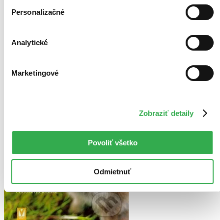
nemáme ju na sklade my ani vydavateľ :( Teoreticky však
Personalizačné
môžete mať šťastie v niektorých iných obchodoch, ktoré ešte
nepredali posledné kusy.
Pridať do zoznamu
Analytické
Marketingové
Zobraziť detaily
Povoliť všetko
Odmietnuť