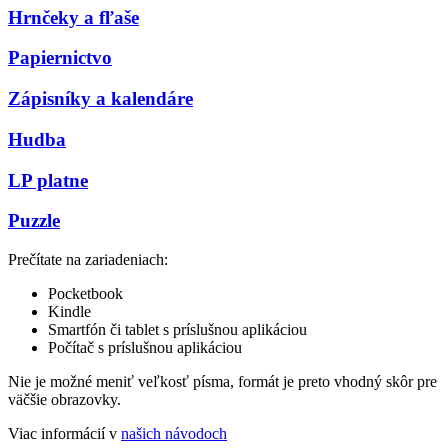
Hrnčeky a fľaše
Papiernictvo
Zápisníky a kalendáre
Hudba
LP platne
Puzzle
Prečítate na zariadeniach:
Pocketbook
Kindle
Smartfón či tablet s príslušnou aplikáciou
Počítač s príslušnou aplikáciou
Nie je možné meniť veľkosť písma, formát je preto vhodný skôr pre
väčšie obrazovky.
Viac informácií v
našich návodoch