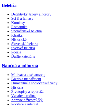
Beletria
Detektívky, trilery a horory
Sci-fi a fantasy
Komiksy
Romantika
Spoločenská beletria
Klasika
Historické
Slovenská beletria
Svetová beletria
Poézia
Ďalšie kategórie
Náučná a odborná
Motivácia a sebarozvoj
Biznis a manažment
Humanitné a spoločenské vedy
História
Životopisy a reportáže
Vzťahy a rodina
Zdravie a životný štýl
Počítače a internet