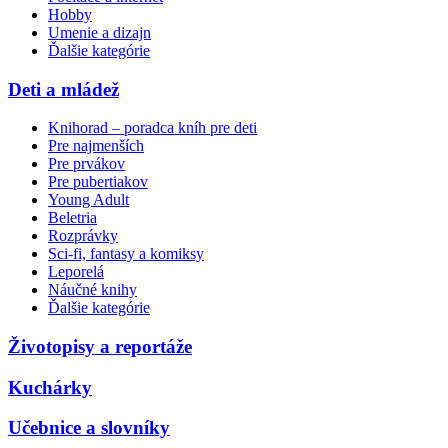
Hobby
Umenie a dizajn
Ďalšie kategórie
Deti a mládež
Knihorad – poradca kníh pre deti
Pre najmenších
Pre prvákov
Pre pubertiakov
Young Adult
Beletria
Rozprávky
Sci-fi, fantasy a komiksy
Leporelá
Náučné knihy
Ďalšie kategórie
Životopisy a reportáže
Kuchárky
Učebnice a slovníky