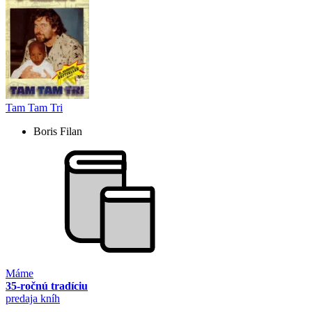
Tam Tam Tri
Boris Filan
Máme
35-ročnú tradíciu
predaja kníh