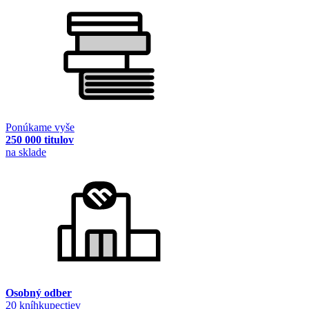
Ponúkame vyše
250 000 titulov
na sklade
Osobný odber
20 kníhkupectiev