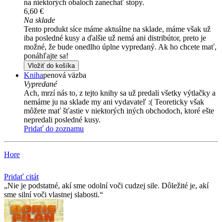
na niektorých obaloch zanechať stopy.
6,60 €
Na sklade
Tento produkt síce máme aktuálne na sklade, máme však už
iba posledné kusy a ďalšie už nemá ani distribútor, preto je
možné, že bude onedlho úplne vypredaný. Ak ho chcete mať,
ponáhľajte sa!
Vložiť do košíka
Kniha
penová väzba
Vypredané
Ach, mrzí nás to, z tejto knihy sa už predali všetky výtlačky a
nemáme ju na sklade my ani vydavateľ :( Teoreticky však
môžete mať šťastie v niektorých iných obchodoch, ktoré ešte
nepredali posledné kusy.
Pridať do zoznamu
Hore
Pridať citát
Nie je podstatné, akí sme odolní voči cudzej sile. Dôležité je, akí
sme silní voči vlastnej slabosti.