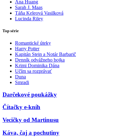
Ana Huang
Sarah J. Maas
Táňa Keleová Vasilková
Lucinda Riley
Top série
Romantické úteky
Harry Potter
Kapitán Stein a Notár Barbarič
Denník odvážneho bojka
Krimi Dominika Dána
Učím sa rozprávať
Duna
Smradi
Darčekové poukážky
Čítačky e-kníh
Vecičky od Martinusu
Káva, čaj a pochutiny