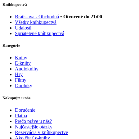
Kníhkupectvá
Bratislava - Obchodná
• Otvorené do 21:00
Všetky kníhkupectvá
Udalosti
Spriatelené kníhkupectvá
Kategórie
Knihy
E-knihy
Audioknihy
Hry
Filmy
Doplnky
Nakupujte u nás
Doručenie
Platba
Prečo práve u nás?
Najčastejšie otázky
Rezervácia v kníhkupectve
Ako čítať e-knihy