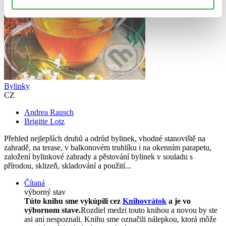
Bylinky
CZ
Andrea Rausch
Brigitte Lotz
Přehled nejlepších druhů a odrůd bylinek, vhodné stanoviště na
zahradě, na terase, v balkonovém truhlíku i na okenním parapetu,
založení bylinkové zahrady a pěstování bylinek v souladu s
přírodou, sklizeň, skladování a použití...
Čítaná
výborný stav
Túto knihu sme vykúpili cez
Knihovrátok
a je vo
výbornom stave.
Rozdiel medzi touto knihou a novou by ste
asi ani nespoznali. Knihu sme označili nálepkou, ktorá môže