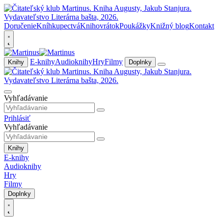
Doručenie
Kníhkupectvá
Knihovrátok
Poukážky
Knižný blog
Kontakt
E-knihy
Audioknihy
Hry
Filmy
Knihy
Doplnky
Vyhľadávanie
Prihlásiť
Vyhľadávanie
Knihy
E-knihy
Audioknihy
Hry
Filmy
Doplnky