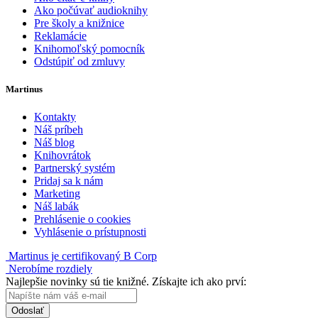
Ako počúvať audioknihy
Pre školy a knižnice
Reklamácie
Knihomoľský pomocník
Odstúpiť od zmluvy
Martinus
Kontakty
Náš príbeh
Náš blog
Knihovrátok
Partnerský systém
Pridaj sa k nám
Marketing
Náš labák
Prehlásenie o cookies
Vyhlásenie o prístupnosti
Martinus je certifikovaný B Corp
Nerobíme rozdiely
Najlepšie novinky sú tie knižné. Získajte ich ako prví:
Odoslať