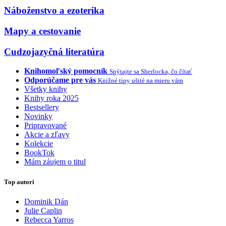
Náboženstvo a ezoterika
Mapy a cestovanie
Cudzojazyčná literatúra
Knihomoľský pomocník
Spýtajte sa Sherlocka, čo čítať
Odporúčame pre vás
Knižné tipy ušité na mieru vám
Všetky knihy
Knihy roka 2025
Bestsellery
Novinky
Pripravované
Akcie a zľavy
Kolekcie
BookTok
Mám záujem o titul
Top autori
Dominik Dán
Julie Caplin
Rebecca Yarros