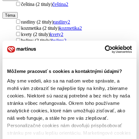
čeština (2 tituly)
čeština
2
Téma
rastliny (2 tituly)
rastliny
2
kozmetika (2 tituly)
kozmetika
2
kvety (2 tituly)
kvety
2
byliny (2 tituly)
byliny
2
liečba bylinkami (2 tituly)
liečba bylinkami
2
Ďalšie možnosti
Autor
Andrea Rausch (2 tituly)
Andrea Rausch
2
Môžeme pracovať s cookies a kontaktnými údajmi?
Brigitte Lotz (2 tituly)
Brigitte Lotz
2
Aby sme vedeli, ako sa na našom webe správate, a
mohli vám zobraziť tie najlepšie tipy na knihy, zbierame
Vydavateľstvo
Rebo (2 tituly)
Rebo
2
cookies. Niektoré sú naozaj potrebné a bez nich by naša
stránka vôbec nefungovala. Okrem toho používame
Väzba
analytické cookies, ktoré nám umožňujú zisťovať, ako
penová (2 tituly)
penová
2
náš web funguje, a stále ho pre vás zlepšovať.
Zúžiť výber
Personalizačné cookies nám dovoľujú prispôsobovať
stránku pre vašu lepšiu orientáciu. Marketingové cookies
Zoradiť