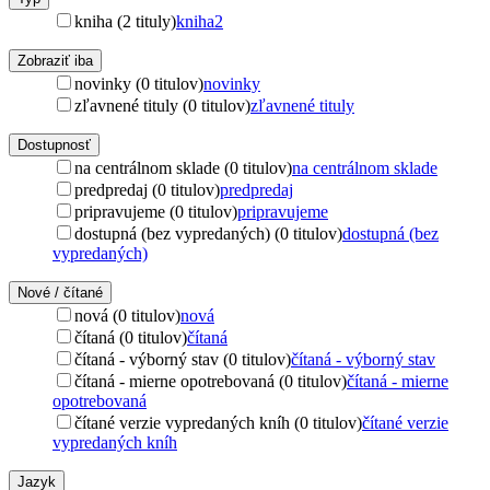
kniha (2 tituly)
kniha
2
Zobraziť iba
novinky (0 titulov)
novinky
zľavnené tituly (0 titulov)
zľavnené tituly
Dostupnosť
na centrálnom sklade (0 titulov)
na centrálnom sklade
predpredaj (0 titulov)
predpredaj
pripravujeme (0 titulov)
pripravujeme
dostupná (bez vypredaných) (0 titulov)
dostupná (bez
vypredaných)
Nové / čítané
nová (0 titulov)
nová
čítaná (0 titulov)
čítaná
čítaná - výborný stav (0 titulov)
čítaná - výborný stav
čítaná - mierne opotrebovaná (0 titulov)
čítaná - mierne
opotrebovaná
čítané verzie vypredaných kníh (0 titulov)
čítané verzie
vypredaných kníh
Jazyk