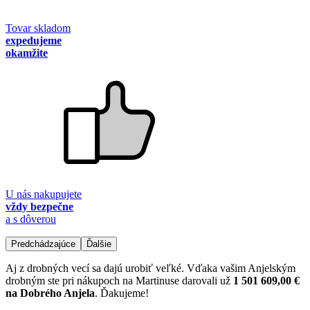
Tovar skladom
expedujeme
okamžite
U nás nakupujete
vždy bezpečne
a s dôverou
Predchádzajúce
Ďalšie
Aj z drobných vecí sa dajú urobiť veľké. Vďaka vašim Anjelským
drobným ste pri nákupoch na Martinuse darovali už
1 501 609,00 €
na Dobrého Anjela
. Ďakujeme!