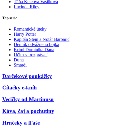
Táňa Keleová Vasilková
Lucinda Riley
Top série
Romantické úteky
Harry Potter
Kapitán Stein a Notár Barbarič
Denník odvážneho bojka
Krimi Dominika Dána
Učím sa rozprávať
Duna
Smradi
Darčekové poukážky
Čítačky e-kníh
Vecičky od Martinusu
Káva, čaj a pochutiny
Hrnčeky a fľaše