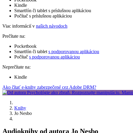
Kindle
Smartfón či tablet s príslušnou aplikáciou
Počítač s príslušnou aplikáciou
Viac informácií v
našich návodoch
Prečítate na:
Pocketbook
Smartfón či tablet
s podporovanou aplikáciou
Počítač
s podporovanou aplikáciou
Neprečítate na:
Kindle
Ako čítať e-knihy zabezpečené cez Adobe DRM?
Knihy
Jo Nesbo
Audioknihy od autora Jo Nesbo