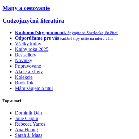
Mapy a cestovanie
Cudzojazyčná literatúra
Knihomoľský pomocník
Spýtajte sa Sherlocka, čo čítať
Odporúčame pre vás
Knižné tipy ušité na mieru vám
Všetky knihy
Knihy roka 2025
Bestsellery
Novinky
Pripravované
Akcie a zľavy
Kolekcie
BookTok
Mám záujem o titul
Top autori
Dominik Dán
Julie Caplin
Rebecca Yarros
Ana Huang
Sarah J. Maas