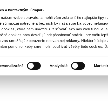
es a kontaktnými údajmi?
našom webe správate, a mohli vám zobraziť tie najlepšie tipy n
é sú naozaj potrebné a bez nich by naša stránka vôbec nefung
 cookies, ktoré nám umožňujú zisťovať, ako náš web funguje, a 
ačné cookies nám dovoľujú prispôsobovať stránku pre vašu lepši
zas umožňujú zobrazenie relevantnej reklamy. Niektoré údaje z
y nám pomohlo, keby sme mohli používať všetky tieto cookies. 
ersonalizačné
Analytické
Marketi