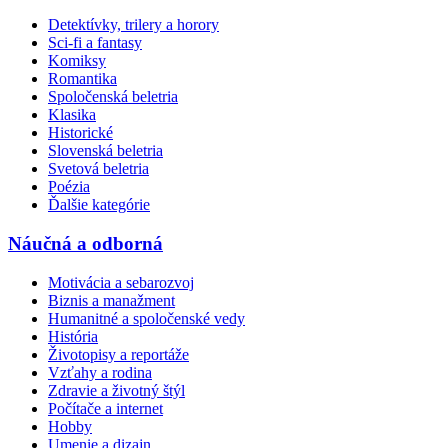
Detektívky, trilery a horory
Sci-fi a fantasy
Komiksy
Romantika
Spoločenská beletria
Klasika
Historické
Slovenská beletria
Svetová beletria
Poézia
Ďalšie kategórie
Náučná a odborná
Motivácia a sebarozvoj
Biznis a manažment
Humanitné a spoločenské vedy
História
Životopisy a reportáže
Vzťahy a rodina
Zdravie a životný štýl
Počítače a internet
Hobby
Umenie a dizajn