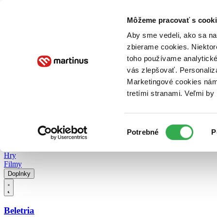
Doručenie
Kníhkupectvá
Knihovrátok
Poukážky
Knižný blog
Kontakt
Môžeme pracovať s cooki
Aby sme vedeli, ako sa na 
zbierame cookies. Niektor
E-knihy
Audioknihy
Hry
Filmy
Knihy
Doplnky
toho používame analytické
vás zlepšovať. Personaliz
Vyhľadávanie
Marketingové cookies nám 
tretími stranami. Veľmi b
Prihlásiť
Vyhľadávanie
Výber
Knihy
Potrebné
P
súhlasu
E-knihy
Audioknihy
Hry
Filmy
Doplnky
Beletria