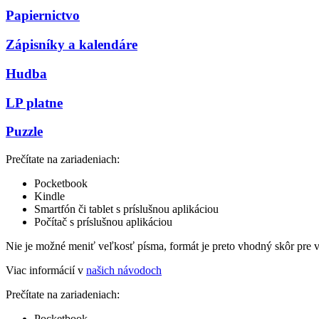
Papiernictvo
Zápisníky a kalendáre
Hudba
LP platne
Puzzle
Prečítate na zariadeniach:
Pocketbook
Kindle
Smartfón či tablet s príslušnou aplikáciou
Počítač s príslušnou aplikáciou
Nie je možné meniť veľkosť písma, formát je preto vhodný skôr pre 
Viac informácií v
našich návodoch
Prečítate na zariadeniach:
Pocketbook