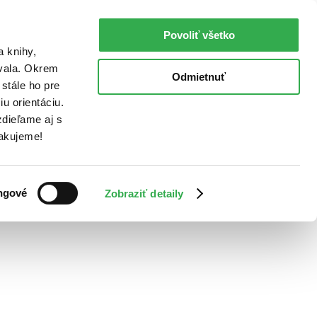
Povoliť všetko
a knihy,
ovala. Okrem
Odmietnuť
stále ho pre
u orientáciu.
dieľame aj s
Ďakujeme!
ngové
Zobraziť detaily