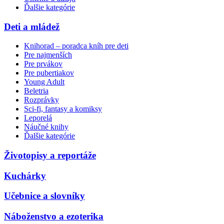
Ďalšie kategórie
Deti a mládež
Knihorad – poradca kníh pre deti
Pre najmenších
Pre prvákov
Pre pubertiakov
Young Adult
Beletria
Rozprávky
Sci-fi, fantasy a komiksy
Leporelá
Náučné knihy
Ďalšie kategórie
Životopisy a reportáže
Kuchárky
Učebnice a slovníky
Náboženstvo a ezoterika