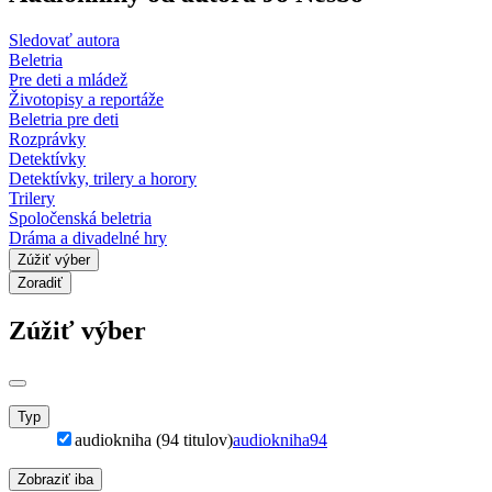
Sledovať autora
Beletria
Pre deti a mládež
Životopisy a reportáže
Beletria pre deti
Rozprávky
Detektívky
Detektívky, trilery a horory
Trilery
Spoločenská beletria
Dráma a divadelné hry
Zúžiť výber
Zoradiť
Zúžiť výber
Typ
audiokniha (94 titulov)
audiokniha
94
Zobraziť iba