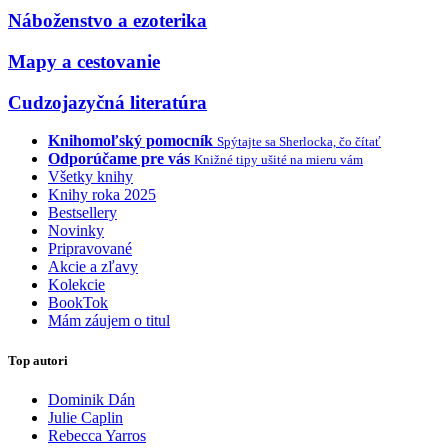
Náboženstvo a ezoterika
Mapy a cestovanie
Cudzojazyčná literatúra
Knihomoľský pomocník
Spýtajte sa Sherlocka, čo čítať
Odporúčame pre vás
Knižné tipy ušité na mieru vám
Všetky knihy
Knihy roka 2025
Bestsellery
Novinky
Pripravované
Akcie a zľavy
Kolekcie
BookTok
Mám záujem o titul
Top autori
Dominik Dán
Julie Caplin
Rebecca Yarros