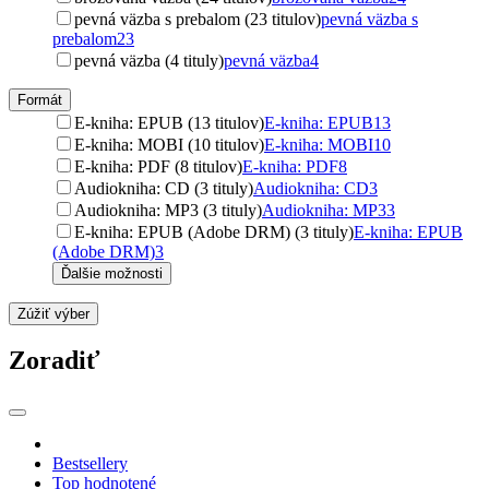
pevná väzba s prebalom (23 titulov)
pevná väzba s
prebalom
23
pevná väzba (4 tituly)
pevná väzba
4
Formát
E-kniha: EPUB (13 titulov)
E-kniha: EPUB
13
E-kniha: MOBI (10 titulov)
E-kniha: MOBI
10
E-kniha: PDF (8 titulov)
E-kniha: PDF
8
Audiokniha: CD (3 tituly)
Audiokniha: CD
3
Audiokniha: MP3 (3 tituly)
Audiokniha: MP3
3
E-kniha: EPUB (Adobe DRM) (3 tituly)
E-kniha: EPUB
(Adobe DRM)
3
Ďalšie možnosti
Zúžiť výber
Zoradiť
Bestsellery
Top hodnotené