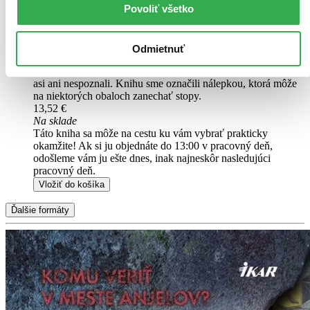
Pridať do zoznamu
Povoliť všetko
Vložiť do košíka
Čítaná
výborný stav
Odmietnuť
Túto knihu sme vykúpili cez
Knihovrátok
a je vo
výbornom stave.
Rozdiel medzi touto knihou a novou by ste
asi ani nespoznali. Knihu sme označili nálepkou, ktorá môže
na niektorých obaloch zanechať stopy.
13,52 €
Na sklade
Táto kniha sa môže na cestu ku vám vybrať prakticky
okamžite! Ak si ju objednáte do 13:00 v pracovný deň,
odošleme vám ju ešte dnes, inak najneskôr nasledujúci
pracovný deň.
Vložiť do košíka
Ďalšie formáty