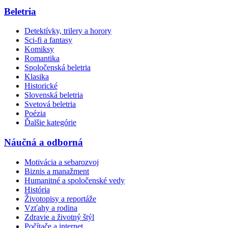
Beletria
Detektívky, trilery a horory
Sci-fi a fantasy
Komiksy
Romantika
Spoločenská beletria
Klasika
Historické
Slovenská beletria
Svetová beletria
Poézia
Ďalšie kategórie
Náučná a odborná
Motivácia a sebarozvoj
Biznis a manažment
Humanitné a spoločenské vedy
História
Životopisy a reportáže
Vzťahy a rodina
Zdravie a životný štýl
Počítače a internet