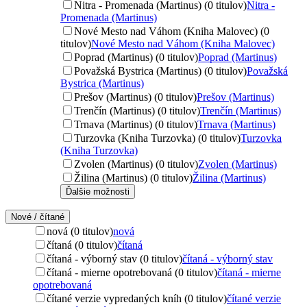
Nitra - Promenada (Martinus) (0 titulov)
Nitra -
Promenada (Martinus)
Nové Mesto nad Váhom (Kniha Malovec) (0
titulov)
Nové Mesto nad Váhom (Kniha Malovec)
Poprad (Martinus) (0 titulov)
Poprad (Martinus)
Považská Bystrica (Martinus) (0 titulov)
Považská
Bystrica (Martinus)
Prešov (Martinus) (0 titulov)
Prešov (Martinus)
Trenčín (Martinus) (0 titulov)
Trenčín (Martinus)
Trnava (Martinus) (0 titulov)
Trnava (Martinus)
Turzovka (Kniha Turzovka) (0 titulov)
Turzovka
(Kniha Turzovka)
Zvolen (Martinus) (0 titulov)
Zvolen (Martinus)
Žilina (Martinus) (0 titulov)
Žilina (Martinus)
Ďalšie možnosti
Nové / čítané
nová (0 titulov)
nová
čítaná (0 titulov)
čítaná
čítaná - výborný stav (0 titulov)
čítaná - výborný stav
čítaná - mierne opotrebovaná (0 titulov)
čítaná - mierne
opotrebovaná
čítané verzie vypredaných kníh (0 titulov)
čítané verzie