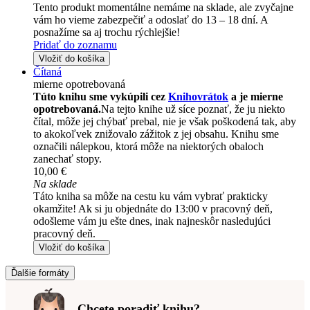
Tento produkt momentálne nemáme na sklade, ale zvyčajne
vám ho vieme zabezpečiť a odoslať do 13 – 18 dní. A
posnažíme sa aj trochu rýchlejšie!
Pridať do zoznamu
Vložiť do košíka
Čítaná
mierne opotrebovaná
Túto knihu sme vykúpili cez
Knihovrátok
a je mierne
opotrebovaná.
Na tejto knihe už síce poznať, že ju niekto
čítal, môže jej chýbať prebal, nie je však poškodená tak, aby
to akokoľvek znižovalo zážitok z jej obsahu. Knihu sme
označili nálepkou, ktorá môže na niektorých obaloch
zanechať stopy.
10,00 €
Na sklade
Táto kniha sa môže na cestu ku vám vybrať prakticky
okamžite! Ak si ju objednáte do 13:00 v pracovný deň,
odošleme vám ju ešte dnes, inak najneskôr nasledujúci
pracovný deň.
Vložiť do košíka
Ďalšie formáty
Chcete poradiť knihu?