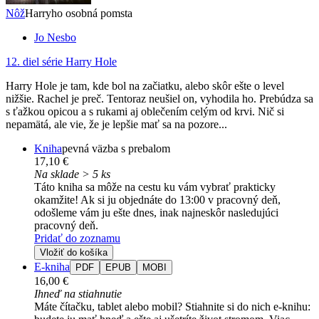
Nôž
Harryho osobná pomsta
Jo Nesbo
12. diel série
Harry Hole
Harry Hole je tam, kde bol na začiatku, alebo skôr ešte o level
nižšie. Rachel je preč. Tentoraz neušiel on, vyhodila ho. Prebúdza sa
s ťažkou opicou a s rukami aj oblečením celým od krvi. Nič si
nepamätá, ale vie, že je lepšie mať sa na pozore...
Kniha
pevná väzba s prebalom
17,10 €
Na sklade > 5 ks
Táto kniha sa môže na cestu ku vám vybrať prakticky
okamžite! Ak si ju objednáte do 13:00 v pracovný deň,
odošleme vám ju ešte dnes, inak najneskôr nasledujúci
pracovný deň.
Pridať do zoznamu
Vložiť do košíka
E-kniha
PDF
EPUB
MOBI
16,00 €
Ihneď na stiahnutie
Máte čítačku, tablet alebo mobil? Stiahnite si do nich e-knihu: