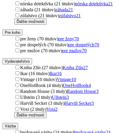
nórska detektívka (21 titulov)
nórska detektívka
21
záhada (21 titulov)
záhada
21
zúfalstvo (21 titulov)
zúfalstvo
21
Ďalšie možnosti
Pre koho
pre ženy (70 titulov)
pre ženy
70
pre dospelých (70 titulov)
pre dospelých
70
pre mužov (70 titulov)
pre mužov
70
Vydavateľstvo
Kniha Zlín (27 titulov)
Kniha Zlín
27
Ikar (16 titulov)
Ikar
16
Vintage (10 titulov)
Vintage
10
OneHotBook (4 tituly)
OneHotBook
4
Random House (3 tituly)
Random House
3
Ullstein (3 tituly)
Ullstein
3
Harvill Secker (3 tituly)
Harvill Secker
3
Voxi (2 tituly)
Voxi
2
Ďalšie možnosti
Väzba
brožovaná väzba (24 titulov)
brožovaná väzba
24