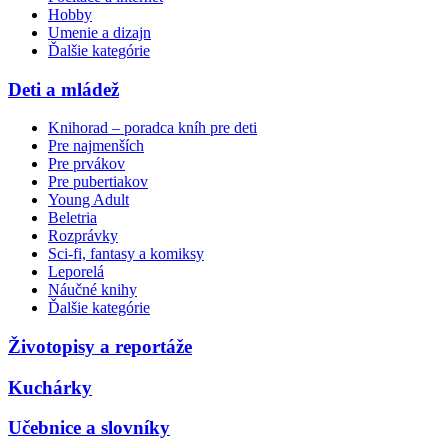
Hobby
Umenie a dizajn
Ďalšie kategórie
Deti a mládež
Knihorad – poradca kníh pre deti
Pre najmenších
Pre prvákov
Pre pubertiakov
Young Adult
Beletria
Rozprávky
Sci-fi, fantasy a komiksy
Leporelá
Náučné knihy
Ďalšie kategórie
Životopisy a reportáže
Kuchárky
Učebnice a slovníky