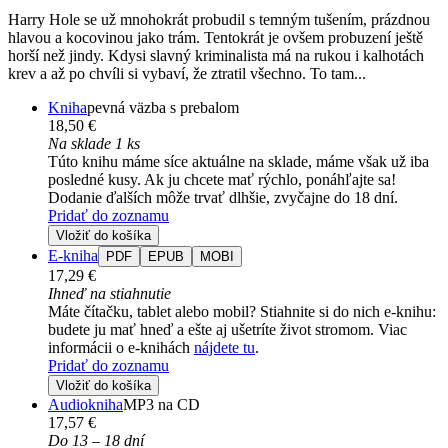
Harry Hole se už mnohokrát probudil s temným tušením, prázdnou
hlavou a kocovinou jako trám. Tentokrát je ovšem probuzení ještě
horší než jindy. Kdysi slavný kriminalista má na rukou i kalhotách
krev a až po chvíli si vybaví, že ztratil všechno. To tam...
Kniha
pevná väzba s prebalom
18,50 €
Na sklade 1 ks
Túto knihu máme síce aktuálne na sklade, máme však už iba
posledné kusy. Ak ju chcete mať rýchlo, ponáhľajte sa!
Dodanie ďalších môže trvať dlhšie, zvyčajne do 18 dní.
Pridať do zoznamu
Vložiť do košíka
E-kniha
PDF
EPUB
MOBI
17,29 €
Ihneď na stiahnutie
Máte čítačku, tablet alebo mobil? Stiahnite si do nich e-knihu:
budete ju mať hneď a ešte aj ušetríte život stromom. Viac
informácii o e-knihách
nájdete tu
.
Pridať do zoznamu
Vložiť do košíka
Audiokniha
MP3 na CD
17,57 €
Do 13 – 18 dní