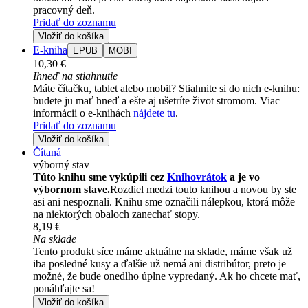
pracovný deň.
Pridať do zoznamu
Vložiť do košíka
E-kniha
EPUB
MOBI
10,30 €
Ihneď na stiahnutie
Máte čítačku, tablet alebo mobil? Stiahnite si do nich e-knihu:
budete ju mať hneď a ešte aj ušetríte život stromom. Viac
informácii o e-knihách
nájdete tu
.
Pridať do zoznamu
Vložiť do košíka
Čítaná
výborný stav
Túto knihu sme vykúpili cez
Knihovrátok
a je vo
výbornom stave.
Rozdiel medzi touto knihou a novou by ste
asi ani nespoznali. Knihu sme označili nálepkou, ktorá môže
na niektorých obaloch zanechať stopy.
8,19 €
Na sklade
Tento produkt síce máme aktuálne na sklade, máme však už
iba posledné kusy a ďalšie už nemá ani distribútor, preto je
možné, že bude onedlho úplne vypredaný. Ak ho chcete mať,
ponáhľajte sa!
Vložiť do košíka