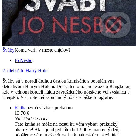
Šváby
Komu veriť v meste anjelov?
Jo Nesbo
2. diel série
Harry Hole
Šváby sú v poradí druhou časťou krimisérie s populárnym
detektívom Harrym Holem. Dej sa tentoraz prenesie do Bangkoku,
kde v jednom bordeli nájdu zavraždeného nórskeho veľvyslanca v
Thajsku. V chrbte má zapichnutý nôž a v taške fotografie...
Kniha
pevná väzba s prebalom
13,70 €
Na sklade > 5 ks
Táto kniha sa môže na cestu ku vám vybrať prakticky
okamžite! Ak si ju objednáte do 13:00 v pracovný deň,
odošleme vám ju ešte dnes, inak najneskôr nasledujúci