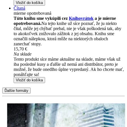
Vložiť do košíka
Čítaná
mierne opotrebovaná
Túto knihu sme vykúpili cez
Knihovrátok
a je mierne
opotrebovaná.
Na tejto knihe už síce poznať, že ju niekto
čítal, môže jej chýbať prebal, nie je však poškodená tak, aby
to akokoľvek znižovalo zážitok z jej obsahu. Knihu sme
označili nálepkou, ktorá môže na niektorých obaloch
zanechať stopy.
15,70 €
Na sklade
Tento produkt síce máme aktuálne na sklade, máme však už
iba posledné kusy a ďalšie už nemá ani distribútor, preto je
možné, že bude onedlho úplne vypredaný. Ak ho chcete mať,
ponáhľajte sa!
Vložiť do košíka
Ďalšie formáty