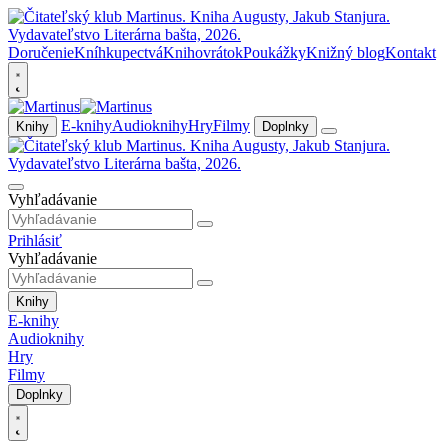
Doručenie
Kníhkupectvá
Knihovrátok
Poukážky
Knižný blog
Kontakt
E-knihy
Audioknihy
Hry
Filmy
Knihy
Doplnky
Vyhľadávanie
Prihlásiť
Vyhľadávanie
Knihy
E-knihy
Audioknihy
Hry
Filmy
Doplnky