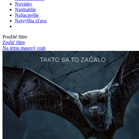
Novinky
Najdrahšie
Najlacnejšie
Najvyššia zľava
Použité filtre
Zrušiť filtre
Na tému masový vrah