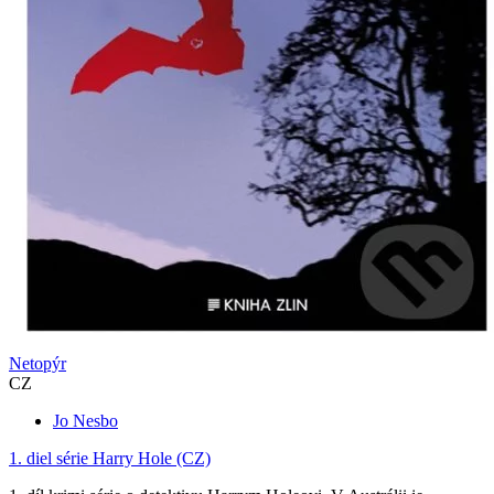
Netopýr
CZ
Jo Nesbo
1. diel série
Harry Hole (CZ)