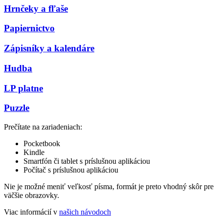
Hrnčeky a fľaše
Papiernictvo
Zápisníky a kalendáre
Hudba
LP platne
Puzzle
Prečítate na zariadeniach:
Pocketbook
Kindle
Smartfón či tablet s príslušnou aplikáciou
Počítač s príslušnou aplikáciou
Nie je možné meniť veľkosť písma, formát je preto vhodný skôr pre
väčšie obrazovky.
Viac informácií v
našich návodoch