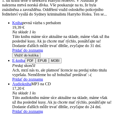
1. díl krimi série o detektivu Harrym Holeovi. V Austrálii je
nalezena mrtvá norská dívka. Vše poukazuje na to, že byla
znásilněna a zavražděna. Oddělení vražd osloského policejního
ředitelství vysílá do Sydney kriminalistu Harryho Holea. Ten se...
Kniha
pevná väzba s prebalom
19,39 €
Na sklade 1 ks
Túto knihu máme síce aktuálne na sklade, máme však už iba
posledné kusy. Ak ju chcete mať rýchlo, ponáhľajte sa!
Dodanie ďalších môže trvať dlhšie, zvyčajne do 31 dní.
Pridať do zoznamu
Vložiť do košíka
E-kniha
PDF
EPUB
MOBI
Predaj skončil
Ach, mrzí nás to, ale platnosť licencie na predaj tohto titulu
vypršala. Nemôžeme ho už bohužiaľ predávať :-(
Pridať do zoznamu
Audiokniha
MP3 na CD
17,20 €
Na sklade 1 ks
Túto audioknihu máme síce aktuálne na sklade, máme však
už iba posledné kusy. Ak ju chcete mať rýchlo, ponáhľajte sa!
Dodanie ďalších môže trvať dlhšie, zvyčajne do 24 dní.
Pridať do zoznamu