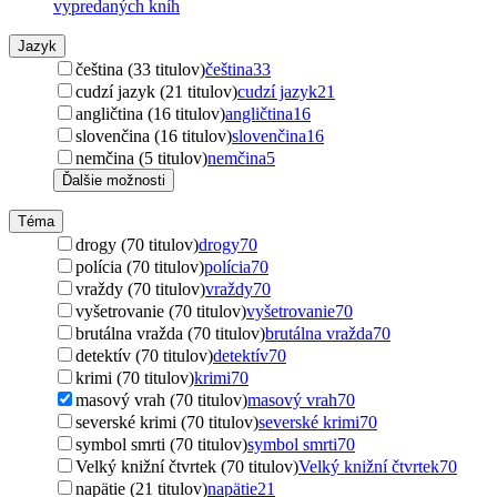
vypredaných kníh
Jazyk
čeština (33 titulov)
čeština
33
cudzí jazyk (21 titulov)
cudzí jazyk
21
angličtina (16 titulov)
angličtina
16
slovenčina (16 titulov)
slovenčina
16
nemčina (5 titulov)
nemčina
5
Ďalšie možnosti
Téma
drogy (70 titulov)
drogy
70
polícia (70 titulov)
polícia
70
vraždy (70 titulov)
vraždy
70
vyšetrovanie (70 titulov)
vyšetrovanie
70
brutálna vražda (70 titulov)
brutálna vražda
70
detektív (70 titulov)
detektív
70
krimi (70 titulov)
krimi
70
masový vrah (70 titulov)
masový vrah
70
severské krimi (70 titulov)
severské krimi
70
symbol smrti (70 titulov)
symbol smrti
70
Velký knižní čtvrtek (70 titulov)
Velký knižní čtvrtek
70
napätie (21 titulov)
napätie
21