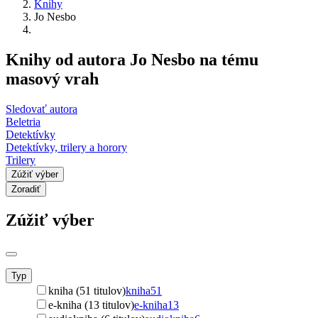
Knihy
Jo Nesbo
Knihy od autora Jo Nesbo na tému
masový vrah
Sledovať autora
Beletria
Detektívky
Detektívky, trilery a horory
Trilery
Zúžiť výber
Zoradiť
Zúžiť výber
Typ
kniha (51 titulov)
kniha
51
e-kniha (13 titulov)
e-kniha
13