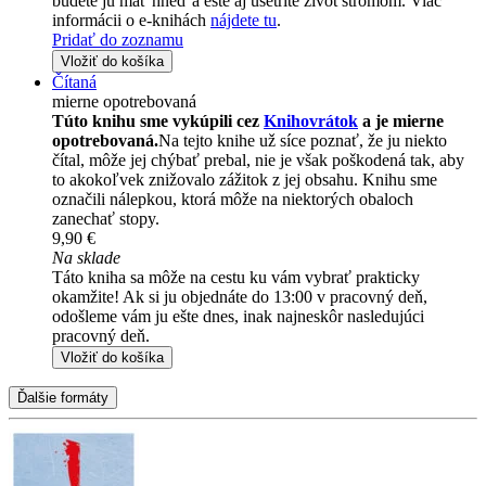
budete ju mať hneď a ešte aj ušetríte život stromom. Viac
informácii o e-knihách
nájdete tu
.
Pridať do zoznamu
Vložiť do košíka
Čítaná
mierne opotrebovaná
Túto knihu sme vykúpili cez
Knihovrátok
a je mierne
opotrebovaná.
Na tejto knihe už síce poznať, že ju niekto
čítal, môže jej chýbať prebal, nie je však poškodená tak, aby
to akokoľvek znižovalo zážitok z jej obsahu. Knihu sme
označili nálepkou, ktorá môže na niektorých obaloch
zanechať stopy.
9,90 €
Na sklade
Táto kniha sa môže na cestu ku vám vybrať prakticky
okamžite! Ak si ju objednáte do 13:00 v pracovný deň,
odošleme vám ju ešte dnes, inak najneskôr nasledujúci
pracovný deň.
Vložiť do košíka
Ďalšie formáty