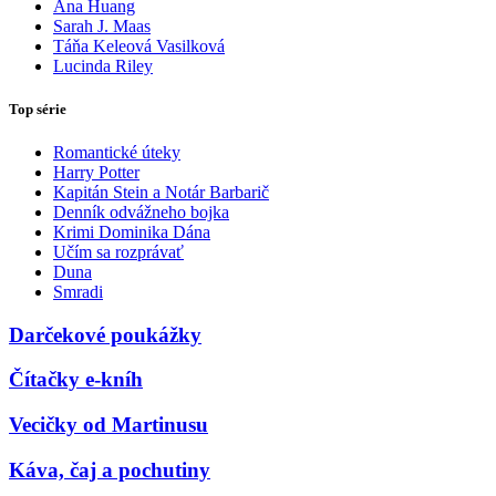
Ana Huang
Sarah J. Maas
Táňa Keleová Vasilková
Lucinda Riley
Top série
Romantické úteky
Harry Potter
Kapitán Stein a Notár Barbarič
Denník odvážneho bojka
Krimi Dominika Dána
Učím sa rozprávať
Duna
Smradi
Darčekové poukážky
Čítačky e-kníh
Vecičky od Martinusu
Káva, čaj a pochutiny