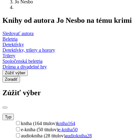
Jo Nesbo
Knihy od autora Jo Nesbo na tému krimi
Sledovať autora
Beletria
Detektívky
Detektívky, trilery a horory
Trilery
Spoločenská beletria
Dráma a divadelné hry
Zúžiť výber
Zoradiť
Zúžiť výber
Typ
kniha (164 titulov)
kniha
164
e-kniha (50 titulov)
e-kniha
50
audiokniha (28 titulov)
audiokniha
28