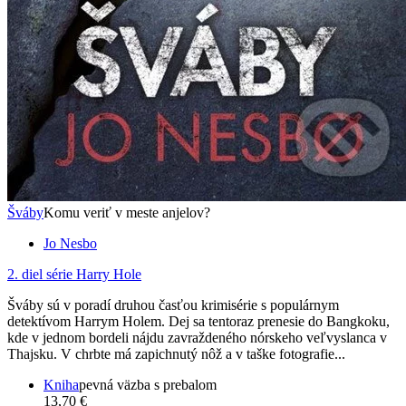
Šváby
Komu veriť v meste anjelov?
Jo Nesbo
2. diel série
Harry Hole
Šváby sú v poradí druhou časťou krimisérie s populárnym
detektívom Harrym Holem. Dej sa tentoraz prenesie do Bangkoku,
kde v jednom bordeli nájdu zavraždeného nórskeho veľvyslanca v
Thajsku. V chrbte má zapichnutý nôž a v taške fotografie...
Kniha
pevná väzba s prebalom
13,70 €