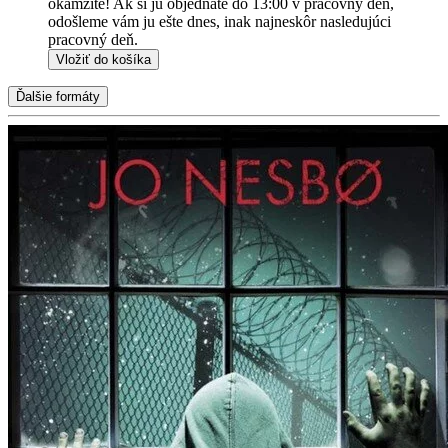
okamžite! Ak si ju objednáte do 13:00 v pracovný deň,
odošleme vám ju ešte dnes, inak najneskôr nasledujúci
pracovný deň.
Vložiť do košíka
Ďalšie formáty