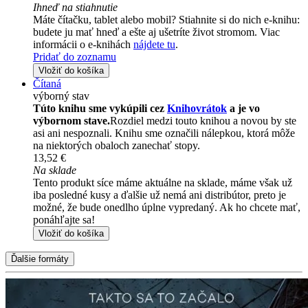
Ihneď na stiahnutie
Máte čítačku, tablet alebo mobil? Stiahnite si do nich e-knihu:
budete ju mať hneď a ešte aj ušetríte život stromom. Viac
informácii o e-knihách
nájdete tu
.
Pridať do zoznamu
Vložiť do košíka
Čítaná
výborný stav
Túto knihu sme vykúpili cez
Knihovrátok
a je vo
výbornom stave.
Rozdiel medzi touto knihou a novou by ste
asi ani nespoznali. Knihu sme označili nálepkou, ktorá môže
na niektorých obaloch zanechať stopy.
13,52 €
Na sklade
Tento produkt síce máme aktuálne na sklade, máme však už
iba posledné kusy a ďalšie už nemá ani distribútor, preto je
možné, že bude onedlho úplne vypredaný. Ak ho chcete mať,
ponáhľajte sa!
Vložiť do košíka
Ďalšie formáty