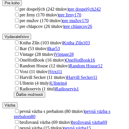
Pre koho
pre dospelých (242 titulov)
pre dospelých
242
pre ženy (170 titulov)
pre ženy
170
pre mužov (170 titulov)
pre mužov
170
pre chlapcov (26 titulov)
pre chlapcov
26
Vydavateľstvo
Kniha Zlín (103 titulov)
Kniha Zlín
103
Ikar (53 titulov)
Ikar
53
Vintage (28 titulov)
Vintage
28
OneHotBook (16 titulov)
OneHotBook
16
Random House (12 titulov)
Random House
12
Voxi (11 titulov)
Voxi
11
Harvill Secker (11 titulov)
Harvill Secker
11
Ullstein (4 tituly)
Ullstein
4
Radioservis (1 titul)
Radioservis
1
Ďalšie možnosti
Väzba
pevná väzba s prebalom (80 titulov)
pevná väzba s
prebalom
80
brožovaná väzba (69 titulov)
brožovaná väzba
69
pevná väzba (15 titulov)
pevná väzba
15