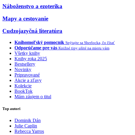
Náboženstvo a ezoterika
Mapy a cestovanie
Cudzojazyčná literatúra
Knihomoľský pomocník
Spýtajte sa Sherlocka, čo čítať
Odporúčame pre vás
Knižné tipy ušité na mieru vám
Všetky knihy
Knihy roka 2025
Bestsellery
Novinky
Pripravované
Akcie a zľavy
Kolekcie
BookTok
Mám záujem o titul
Top autori
Dominik Dán
Julie Caplin
Rebecca Yarros