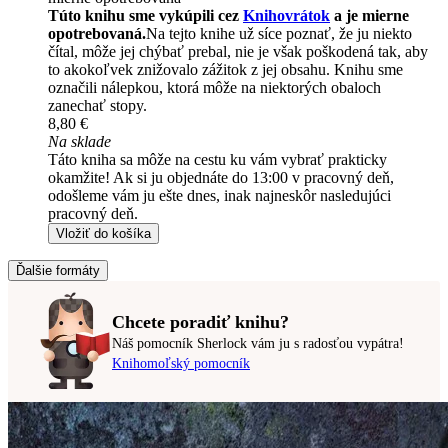
Túto knihu sme vykúpili cez
Knihovrátok
a je mierne
opotrebovaná.
Na tejto knihe už síce poznať, že ju niekto
čítal, môže jej chýbať prebal, nie je však poškodená tak, aby
to akokoľvek znižovalo zážitok z jej obsahu. Knihu sme
označili nálepkou, ktorá môže na niektorých obaloch
zanechať stopy.
8,80 €
Na sklade
Táto kniha sa môže na cestu ku vám vybrať prakticky
okamžite! Ak si ju objednáte do 13:00 v pracovný deň,
odošleme vám ju ešte dnes, inak najneskôr nasledujúci
pracovný deň.
Vložiť do košíka
Ďalšie formáty
Chcete poradiť knihu?
Náš pomocník Sherlock vám ju s radosťou vypátra!
Knihomoľský pomocník