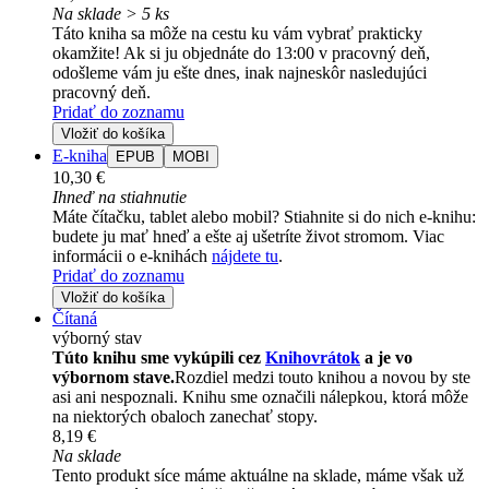
Na sklade > 5 ks
Táto kniha sa môže na cestu ku vám vybrať prakticky
okamžite! Ak si ju objednáte do 13:00 v pracovný deň,
odošleme vám ju ešte dnes, inak najneskôr nasledujúci
pracovný deň.
Pridať do zoznamu
Vložiť do košíka
E-kniha
EPUB
MOBI
10,30 €
Ihneď na stiahnutie
Máte čítačku, tablet alebo mobil? Stiahnite si do nich e-knihu:
budete ju mať hneď a ešte aj ušetríte život stromom. Viac
informácii o e-knihách
nájdete tu
.
Pridať do zoznamu
Vložiť do košíka
Čítaná
výborný stav
Túto knihu sme vykúpili cez
Knihovrátok
a je vo
výbornom stave.
Rozdiel medzi touto knihou a novou by ste
asi ani nespoznali. Knihu sme označili nálepkou, ktorá môže
na niektorých obaloch zanechať stopy.
8,19 €
Na sklade
Tento produkt síce máme aktuálne na sklade, máme však už