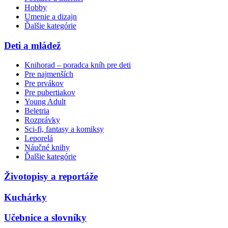
Hobby
Umenie a dizajn
Ďalšie kategórie
Deti a mládež
Knihorad – poradca kníh pre deti
Pre najmenších
Pre prvákov
Pre pubertiakov
Young Adult
Beletria
Rozprávky
Sci-fi, fantasy a komiksy
Leporelá
Náučné knihy
Ďalšie kategórie
Životopisy a reportáže
Kuchárky
Učebnice a slovníky