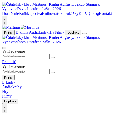
Doručenie
Kníhkupectvá
Knihovrátok
Poukážky
Knižný blog
Kontakt
E-knihy
Audioknihy
Hry
Filmy
Knihy
Doplnky
Vyhľadávanie
Prihlásiť
Vyhľadávanie
Knihy
E-knihy
Audioknihy
Hry
Filmy
Doplnky