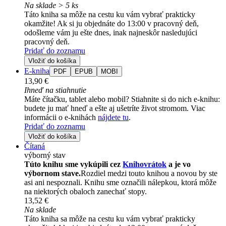
Na sklade > 5 ks
Táto kniha sa môže na cestu ku vám vybrať prakticky
okamžite! Ak si ju objednáte do 13:00 v pracovný deň,
odošleme vám ju ešte dnes, inak najneskôr nasledujúci
pracovný deň.
Pridať do zoznamu
Vložiť do košíka
E-kniha
PDF
EPUB
MOBI
13,90 €
Ihneď na stiahnutie
Máte čítačku, tablet alebo mobil? Stiahnite si do nich e-knihu:
budete ju mať hneď a ešte aj ušetríte život stromom. Viac
informácii o e-knihách
nájdete tu
.
Pridať do zoznamu
Vložiť do košíka
Čítaná
výborný stav
Túto knihu sme vykúpili cez
Knihovrátok
a je vo
výbornom stave.
Rozdiel medzi touto knihou a novou by ste
asi ani nespoznali. Knihu sme označili nálepkou, ktorá môže
na niektorých obaloch zanechať stopy.
13,52 €
Na sklade
Táto kniha sa môže na cestu ku vám vybrať prakticky