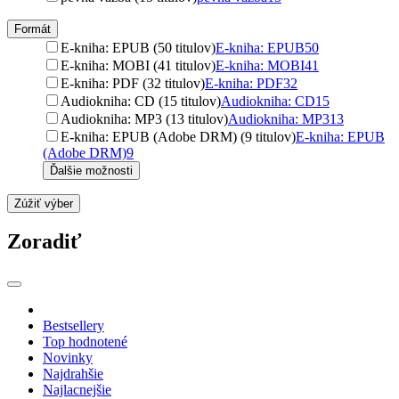
Formát
E-kniha: EPUB (50 titulov)
E-kniha: EPUB
50
E-kniha: MOBI (41 titulov)
E-kniha: MOBI
41
E-kniha: PDF (32 titulov)
E-kniha: PDF
32
Audiokniha: CD (15 titulov)
Audiokniha: CD
15
Audiokniha: MP3 (13 titulov)
Audiokniha: MP3
13
E-kniha: EPUB (Adobe DRM) (9 titulov)
E-kniha: EPUB
(Adobe DRM)
9
Ďalšie možnosti
Zúžiť výber
Zoradiť
Bestsellery
Top hodnotené
Novinky
Najdrahšie
Najlacnejšie