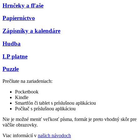
Hrnčeky a fľaše
Papiernictvo
Zápisníky a kalendáre
Hudba
LP platne
Puzzle
Prečítate na zariadeniach:
Pocketbook
Kindle
Smartfón či tablet s príslušnou aplikáciou
Počítač s príslušnou aplikáciou
Nie je možné meniť veľkosť písma, formát je preto vhodný skôr pre
väčšie obrazovky.
Viac informácií v
našich návodoch