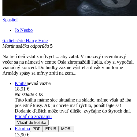
Spasiteľ
Jo Nesbo
6. diel série
Harry Hole
Martinusáčka odporúča
5
Na tretí deň vstal z mŕtvych... aby zabil. V mrazivý decembrový
večer sa na námestí v centre Osla zhromaždili ľudia, aby si vypočuli
vianočný koncert. Do hudby zaznie výstrel a divák v uniforme
Armády spásy sa mŕtvy zrúti na zem...
Kniha
pevná väzba
18,91 €
Na sklade 4 ks
Túto knihu máme síce aktuálne na sklade, máme však už iba
posledné kusy. Ak ju chcete mať rýchlo, ponáhľajte sa!
Dodanie ďalších môže trvať dlhšie, zvyčajne do štyroch dní.
Pridať do zoznamu
Vložiť do košíka
E-kniha
PDF
EPUB
MOBI
13,90 €