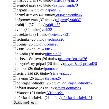
masový vrah (70 titulov)
masový vrah
70
symbol smrti (70 titulov)
symbol smrti
70
napätie (52 titulov)
napätie
52
drsný detektív (46 titulov)
drsný detektív
46
nájomný vrah (37 titulov)
nájomný vrah
37
zabijak (37 titulov)
zabijak
37
vrah (32 titulov)
vrah
32
detektívka (31 titulov)
detektívka
31
technika (26 titulov)
technika
26
učenie (26 titulov)
učenie
26
Židia (26 titulov)
Židia
26
divadlo (26 titulov)
divadlo
26
nebezpečenstvo (26 titulov)
nebezpečenstvo
26
nevyriešený prípad (26 titulov)
nevyriešený prípad
26
pomoc (26 titulov)
pomoc
26
séria vrážd (26 titulov)
séria vrážd
26
havária (26 titulov)
havária
26
policajná jednotka (26 titulov)
policajná jednotka
26
návrat domov (23 titulov)
návrat domov
23
Vianoce (21 titulov)
Vianoce
21
nórska detektívka (21 titulov)
nórska detektívka
21
Ďalšie možnosti