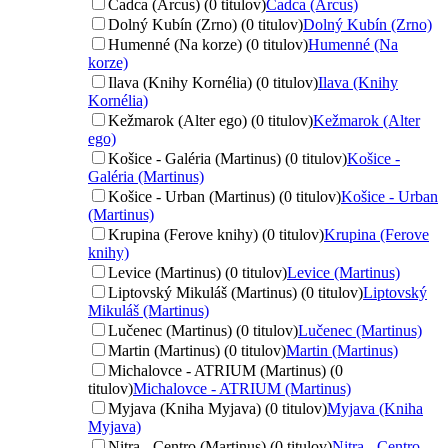
Čadca (Arcus) (0 titulov)
Čadca (Arcus)
Dolný Kubín (Zrno) (0 titulov)
Dolný Kubín (Zrno)
Humenné (Na korze) (0 titulov)
Humenné (Na
korze)
Ilava (Knihy Kornélia) (0 titulov)
Ilava (Knihy
Kornélia)
Kežmarok (Alter ego) (0 titulov)
Kežmarok (Alter
ego)
Košice - Galéria (Martinus) (0 titulov)
Košice -
Galéria (Martinus)
Košice - Urban (Martinus) (0 titulov)
Košice - Urban
(Martinus)
Krupina (Ferove knihy) (0 titulov)
Krupina (Ferove
knihy)
Levice (Martinus) (0 titulov)
Levice (Martinus)
Liptovský Mikuláš (Martinus) (0 titulov)
Liptovský
Mikuláš (Martinus)
Lučenec (Martinus) (0 titulov)
Lučenec (Martinus)
Martin (Martinus) (0 titulov)
Martin (Martinus)
Michalovce - ATRIUM (Martinus) (0
titulov)
Michalovce - ATRIUM (Martinus)
Myjava (Kniha Myjava) (0 titulov)
Myjava (Kniha
Myjava)
Nitra - Centro (Martinus) (0 titulov)
Nitra - Centro