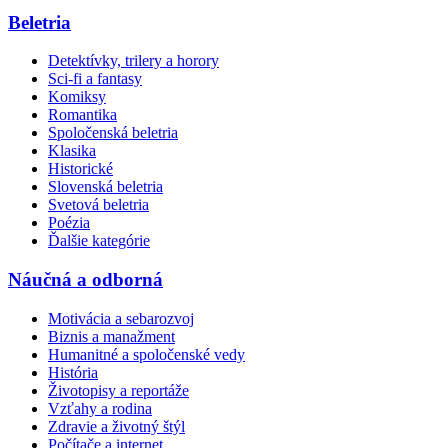
Beletria
Detektívky, trilery a horory
Sci-fi a fantasy
Komiksy
Romantika
Spoločenská beletria
Klasika
Historické
Slovenská beletria
Svetová beletria
Poézia
Ďalšie kategórie
Náučná a odborná
Motivácia a sebarozvoj
Biznis a manažment
Humanitné a spoločenské vedy
História
Životopisy a reportáže
Vzťahy a rodina
Zdravie a životný štýl
Počítače a internet