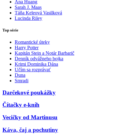
Ana Huang
Sarah J. Maas
Táňa Keleová Vasilková
Lucinda Riley
Top série
Romantické úteky
Harry Potter
Kapitán Stein a Notár Barbarič
Denník odvážneho bojka
Krimi Dominika Dána
Učím sa rozprávať
Duna
Smradi
Darčekové poukážky
Čítačky e-kníh
Vecičky od Martinusu
Káva, čaj a pochutiny