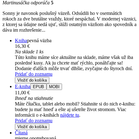
Martinusáčka odporúča
5
Sonny je navonok poslušný väzeň. Odsúdili ho v osemnátich
rokoch za dve brutálne vraždy, ktoré nespáchal. V modernej väznici,
z ktorej sa údajne nedá ujsť, slúži ostatným väzňom ako spovedník a
dáva im rozhrešenie...
Kniha
pevná väzba
16,30 €
Na sklade 1 ks
Túto knihu máme síce aktuálne na sklade, máme však už iba
posledné kusy. Ak ju chcete mať rýchlo, ponáhľajte sa!
Dodanie ďalších môže trvať dlhšie, zvyčajne do štyroch dní.
Pridať do zoznamu
Vložiť do košíka
E-kniha
EPUB
MOBI
11,00 €
Ihneď na stiahnutie
Máte čítačku, tablet alebo mobil? Stiahnite si do nich e-knihu:
budete ju mať hneď a ešte aj ušetríte život stromom. Viac
informácii o e-knihách
nájdete tu
.
Pridať do zoznamu
Vložiť do košíka
Čítaná
mierne opotrebovaná