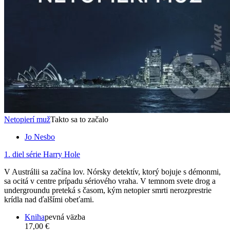
Netopierí muž
Takto sa to začalo
Jo Nesbo
1. diel série
Harry Hole
V Austrálii sa začína lov. Nórsky detektív, ktorý bojuje s démonmi,
sa ocitá v centre prípadu sériového vraha. V temnom svete drog a
undergroundu preteká s časom, kým netopier smrti nerozprestrie
krídla nad ďalšími obeťami.
Kniha
pevná väzba
17,00 €