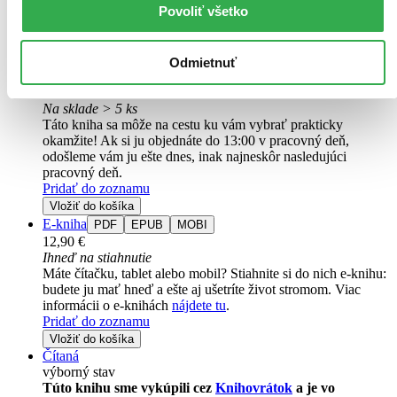
Povoliť všetko
medzi drogovými kartelmi sú na dennom poriadku a doplácajú na ne
aj bežní obyvatelia. Útok na obchodníka so zbraňami preto pôsobí
ako zásah spravodlivosti...
Odmietnuť
Kniha
pevná väzba
19,90 €
Na sklade > 5 ks
Táto kniha sa môže na cestu ku vám vybrať prakticky
okamžite! Ak si ju objednáte do 13:00 v pracovný deň,
odošleme vám ju ešte dnes, inak najneskôr nasledujúci
pracovný deň.
Pridať do zoznamu
Vložiť do košíka
E-kniha
PDF
EPUB
MOBI
12,90 €
Ihneď na stiahnutie
Máte čítačku, tablet alebo mobil? Stiahnite si do nich e-knihu:
budete ju mať hneď a ešte aj ušetríte život stromom. Viac
informácii o e-knihách
nájdete tu
.
Pridať do zoznamu
Vložiť do košíka
Čítaná
výborný stav
Túto knihu sme vykúpili cez
Knihovrátok
a je vo