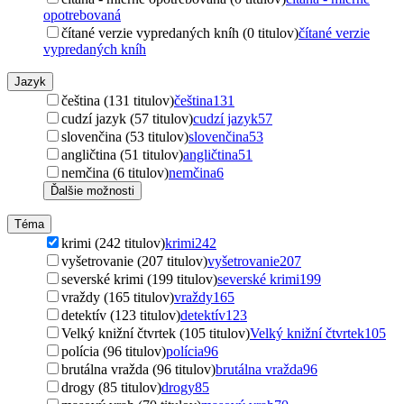
opotrebovaná
čítané verzie vypredaných kníh (0 titulov)
čítané verzie
vypredaných kníh
Jazyk
čeština (131 titulov)
čeština
131
cudzí jazyk (57 titulov)
cudzí jazyk
57
slovenčina (53 titulov)
slovenčina
53
angličtina (51 titulov)
angličtina
51
nemčina (6 titulov)
nemčina
6
Ďalšie možnosti
Téma
krimi (242 titulov)
krimi
242
vyšetrovanie (207 titulov)
vyšetrovanie
207
severské krimi (199 titulov)
severské krimi
199
vraždy (165 titulov)
vraždy
165
detektív (123 titulov)
detektív
123
Velký knižní čtvrtek (105 titulov)
Velký knižní čtvrtek
105
polícia (96 titulov)
polícia
96
brutálna vražda (96 titulov)
brutálna vražda
96
drogy (85 titulov)
drogy
85