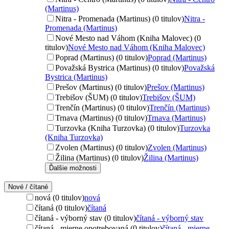
(Martinus)
Nitra - Promenada (Martinus) (0 titulov)
Nitra -
Promenada (Martinus)
Nové Mesto nad Váhom (Kniha Malovec) (0
titulov)
Nové Mesto nad Váhom (Kniha Malovec)
Poprad (Martinus) (0 titulov)
Poprad (Martinus)
Považská Bystrica (Martinus) (0 titulov)
Považská
Bystrica (Martinus)
Prešov (Martinus) (0 titulov)
Prešov (Martinus)
Trebišov (ŠUM) (0 titulov)
Trebišov (ŠUM)
Trenčín (Martinus) (0 titulov)
Trenčín (Martinus)
Trnava (Martinus) (0 titulov)
Trnava (Martinus)
Turzovka (Kniha Turzovka) (0 titulov)
Turzovka
(Kniha Turzovka)
Zvolen (Martinus) (0 titulov)
Zvolen (Martinus)
Žilina (Martinus) (0 titulov)
Žilina (Martinus)
Ďalšie možnosti
Nové / čítané
nová (0 titulov)
nová
čítaná (0 titulov)
čítaná
čítaná - výborný stav (0 titulov)
čítaná - výborný stav
čítaná - mierne opotrebovaná (0 titulov)
čítaná - mierne