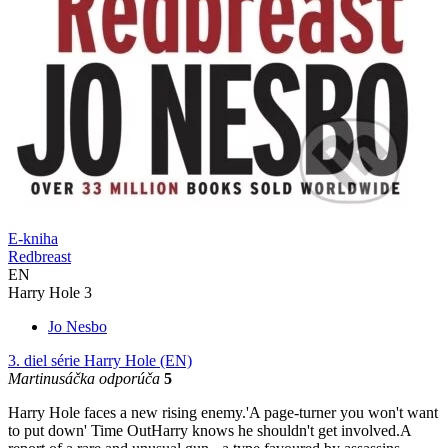
E-kniha
Redbreast
EN
Harry Hole 3
Jo Nesbo
3. diel série
Harry Hole (EN)
Martinusáčka odporúča
5
Harry Hole faces a new rising enemy.'A page-turner you won't want
to put down' Time OutHarry knows he shouldn't get involved.A