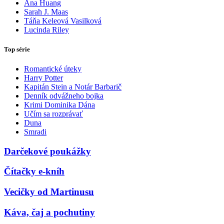
Ana Huang
Sarah J. Maas
Táňa Keleová Vasilková
Lucinda Riley
Top série
Romantické úteky
Harry Potter
Kapitán Stein a Notár Barbarič
Denník odvážneho bojka
Krimi Dominika Dána
Učím sa rozprávať
Duna
Smradi
Darčekové poukážky
Čítačky e-kníh
Vecičky od Martinusu
Káva, čaj a pochutiny