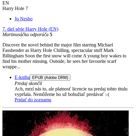
EN
Harry Hole 7
Jo Nesbo
7. diel série
Harry Hole (EN)
Martinusáčka odporúča
5
Discover the novel behind the major film starring Michael
Fassbender as Harry Hole Chilling, spectacular stuff Mark
Billingham Soon the first snow will come A young boy wakes to
find his mother missing. Outside, he sees her favourite scarf
wrappe...
E-kniha
EPUB (Adobe DRM)
Predaj skončil
Ach, mrzí nás to, ale platnosť licencie na predaj tohto titulu
vypršala. Nemôžeme ho už bohužiaľ predávať :-(
Pridať do zoznamu