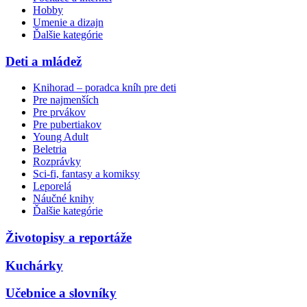
Hobby
Umenie a dizajn
Ďalšie kategórie
Deti a mládež
Knihorad – poradca kníh pre deti
Pre najmenších
Pre prvákov
Pre pubertiakov
Young Adult
Beletria
Rozprávky
Sci-fi, fantasy a komiksy
Leporelá
Náučné knihy
Ďalšie kategórie
Životopisy a reportáže
Kuchárky
Učebnice a slovníky