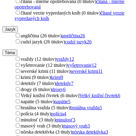
čítaná - mierne opotrebovaná (0 titulov)
čítaná - mierne
opotrebovaná
čítané verzie vypredaných kníh (0 titulov)
čítané verzie
vypredaných kníh
Jazyk
angličtina (26 titulov)
angličtina
26
cudzí jazyk (26 titulov)
cudzí jazyk
26
Téma
vraždy (12 titulov)
vraždy
12
vyšetrovanie (12 titulov)
vyšetrovanie
12
severské krimi (11 titulov)
severské krimi
11
krimi (9 titulov)
krimi
9
detektív (7 titulov)
detektív
7
drogy (6 titulov)
drogy
6
Velký knižní čtvrtek (6 titulov)
Velký knižní čtvrtek
6
napätie (5 titulov)
napätie
5
brutálna vražda (5 titulov)
brutálna vražda
5
polícia (4 tituly)
polícia
4
minulosť (3 tituly)
minulosť
3
masový vrah (3 tituly)
masový vrah
3
nórska detektívka (3 tituly)
nórska detektívka
3