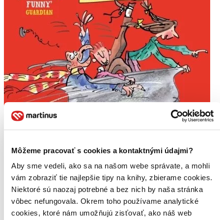
Môžeme pracovať s cookies a kontaktnými údajmi?
Aby sme vedeli, ako sa na našom webe správate, a mohli
vám zobraziť tie najlepšie tipy na knihy, zbierame cookies.
E-kniha
Niektoré sú naozaj potrebné a bez nich by naša stránka
Doctor Proctor's Fart Powder: Time-Travel Bath Bomb
vôbec nefungovala. Okrem toho používame analytické
EN
cookies, ktoré nám umožňujú zisťovať, ako náš web