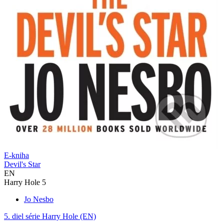
E-kniha
Devil's Star
EN
Harry Hole 5
Jo Nesbo
5. diel série
Harry Hole (EN)