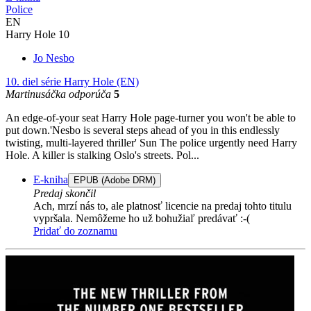
Police
EN
Harry Hole 10
Jo Nesbo
10. diel série
Harry Hole (EN)
Martinusáčka odporúča
5
An edge-of-your seat Harry Hole page-turner you won't be able to
put down.'Nesbo is several steps ahead of you in this endlessly
twisting, multi-layered thriller' Sun The police urgently need Harry
Hole. A killer is stalking Oslo's streets. Pol...
E-kniha
EPUB (Adobe DRM)
Predaj skončil
Ach, mrzí nás to, ale platnosť licencie na predaj tohto titulu
vypršala. Nemôžeme ho už bohužiaľ predávať :-(
Pridať do zoznamu