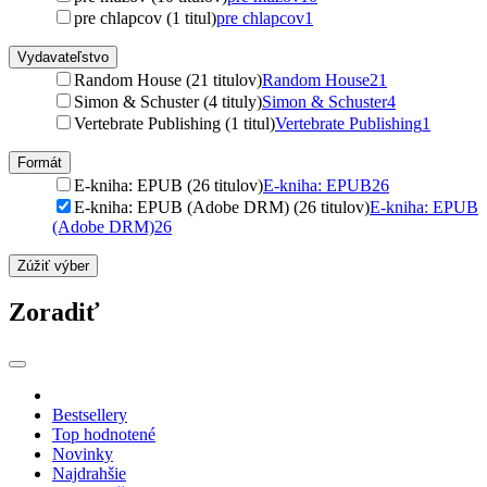
pre chlapcov (1 titul)
pre chlapcov
1
Vydavateľstvo
Random House (21 titulov)
Random House
21
Simon & Schuster (4 tituly)
Simon & Schuster
4
Vertebrate Publishing (1 titul)
Vertebrate Publishing
1
Formát
E-kniha: EPUB (26 titulov)
E-kniha: EPUB
26
E-kniha: EPUB (Adobe DRM) (26 titulov)
E-kniha: EPUB
(Adobe DRM)
26
Zúžiť výber
Zoradiť
Bestsellery
Top hodnotené
Novinky
Najdrahšie