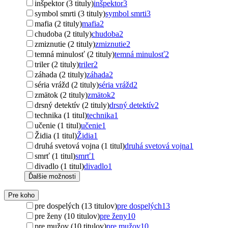
inšpektor (3 tituly)
inšpektor
3
symbol smrti (3 tituly)
symbol smrti
3
mafia (2 tituly)
mafia
2
chudoba (2 tituly)
chudoba
2
zmiznutie (2 tituly)
zmiznutie
2
temná minulosť (2 tituly)
temná minulosť
2
triler (2 tituly)
triler
2
záhada (2 tituly)
záhada
2
séria vrážd (2 tituly)
séria vrážd
2
zmätok (2 tituly)
zmätok
2
drsný detektív (2 tituly)
drsný detektív
2
technika (1 titul)
technika
1
učenie (1 titul)
učenie
1
Židia (1 titul)
Židia
1
druhá svetová vojna (1 titul)
druhá svetová vojna
1
smrť (1 titul)
smrť
1
divadlo (1 titul)
divadlo
1
Ďalšie možnosti
Pre koho
pre dospelých (13 titulov)
pre dospelých
13
pre ženy (10 titulov)
pre ženy
10
pre mužov (10 titulov)
pre mužov
10