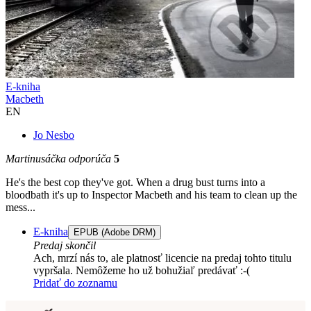
E-kniha
Macbeth
EN
Jo Nesbo
Martinusáčka odporúča
5
He's the best cop they've got. When a drug bust turns into a
bloodbath it's up to Inspector Macbeth and his team to clean up the
mess...
E-kniha
EPUB (Adobe DRM)
Predaj skončil
Ach, mrzí nás to, ale platnosť licencie na predaj tohto titulu
vypršala. Nemôžeme ho už bohužiaľ predávať :-(
Pridať do zoznamu