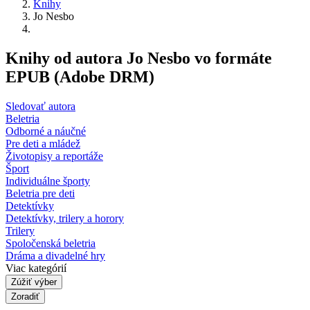
Knihy
Jo Nesbo
Knihy od autora Jo Nesbo vo formáte
EPUB (Adobe DRM)
Sledovať autora
Beletria
Odborné a náučné
Pre deti a mládež
Životopisy a reportáže
Šport
Individuálne športy
Beletria pre deti
Detektívky
Detektívky, trilery a horory
Trilery
Spoločenská beletria
Dráma a divadelné hry
Viac kategórií
Zúžiť výber
Zoradiť