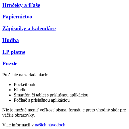
Hrnčeky a fľaše
Papiernictvo
Zápisníky a kalendáre
Hudba
LP platne
Puzzle
Prečítate na zariadeniach:
Pocketbook
Kindle
Smartfón či tablet s príslušnou aplikáciou
Počítač s príslušnou aplikáciou
Nie je možné meniť veľkosť písma, formát je preto vhodný skôr pre
väčšie obrazovky.
Viac informácií v
našich návodoch