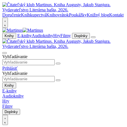
Doručenie
Kníhkupectvá
Knihovrátok
Poukážky
Knižný blog
Kontakt
E-knihy
Audioknihy
Hry
Filmy
Knihy
Doplnky
Vyhľadávanie
Prihlásiť
Vyhľadávanie
Knihy
E-knihy
Audioknihy
Hry
Filmy
Doplnky