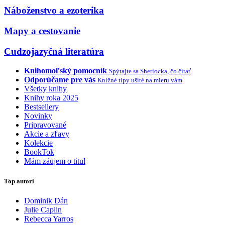
Náboženstvo a ezoterika
Mapy a cestovanie
Cudzojazyčná literatúra
Knihomoľský pomocník
Spýtajte sa Sherlocka, čo čítať
Odporúčame pre vás
Knižné tipy ušité na mieru vám
Všetky knihy
Knihy roka 2025
Bestsellery
Novinky
Pripravované
Akcie a zľavy
Kolekcie
BookTok
Mám záujem o titul
Top autori
Dominik Dán
Julie Caplin
Rebecca Yarros