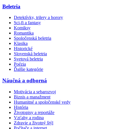
Beletria
Detektívky, trilery a horory
Sci-fi a fantasy
Komiksy
Romantika
Spoločenská beletria
Klasika
Historické
Slovenská beletria
Svetová beletria
Poézia
Ďalšie kategórie
Náučná a odborná
Motivácia a sebarozvoj
Biznis a manažment
Humanitné a spoločenské vedy
História
Životopisy a reportáže
Vzťahy a rodina
Zdravie a životný štýl
Počítače a internet