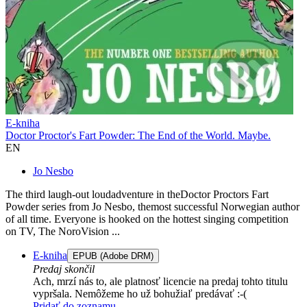
E-kniha
Doctor Proctor's Fart Powder: The End of the World. Maybe.
EN
Jo Nesbo
The third laugh-out loudadventure in theDoctor Proctors Fart
Powder series from Jo Nesbo, themost successful Norwegian author
of all time. Everyone is hooked on the hottest singing competition
on TV, The NoroVision ...
E-kniha
EPUB (Adobe DRM)
Predaj skončil
Ach, mrzí nás to, ale platnosť licencie na predaj tohto titulu
vypršala. Nemôžeme ho už bohužiaľ predávať :-(
Pridať do zoznamu