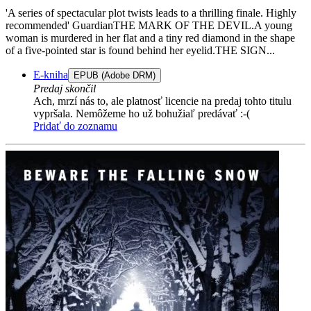
'A series of spectacular plot twists leads to a thrilling finale. Highly
recommended' GuardianTHE MARK OF THE DEVIL.A young
woman is murdered in her flat and a tiny red diamond in the shape
of a five-pointed star is found behind her eyelid.THE SIGN...
E-kniha
EPUB (Adobe DRM)
Predaj skončil
Ach, mrzí nás to, ale platnosť licencie na predaj tohto titulu
vypršala. Nemôžeme ho už bohužiaľ predávať :-(
Pridať do zoznamu