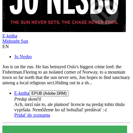
E-kniha
Midnight Sun
EN
Jo Nesbo
Jon is on the run. He has betrayed Oslo's biggest crime lord: the
Fisherman.Fleeing to an isolated corner of Norway, to a mountain
town so far north that the sun never sets, Jon hopes to find sanctuary
among a local religious sect.Hiding out in a sh...
E-kniha
EPUB (Adobe DRM)
Predaj skončil
Ach, mrzí nás to, ale platnosť licencie na predaj tohto titulu
vypršala. Nemôžeme ho už bohužiaľ predávať :-(
Pridať do zoznamu