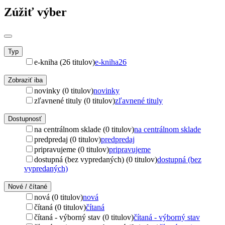
Zúžiť výber
Typ
e-kniha (26 titulov)
e-kniha
26
Zobraziť iba
novinky (0 titulov)
novinky
zľavnené tituly (0 titulov)
zľavnené tituly
Dostupnosť
na centrálnom sklade (0 titulov)
na centrálnom sklade
predpredaj (0 titulov)
predpredaj
pripravujeme (0 titulov)
pripravujeme
dostupná (bez vypredaných) (0 titulov)
dostupná (bez
vypredaných)
Nové / čítané
nová (0 titulov)
nová
čítaná (0 titulov)
čítaná
čítaná - výborný stav (0 titulov)
čítaná - výborný stav