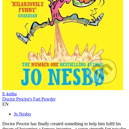
E-kniha
Doctor Proctor's Fart Powder
EN
Jo Nesbo
Doctor Proctor has finally created something to help him fulfil his
dream of becoming a famous inventor - a super-strength fart powder