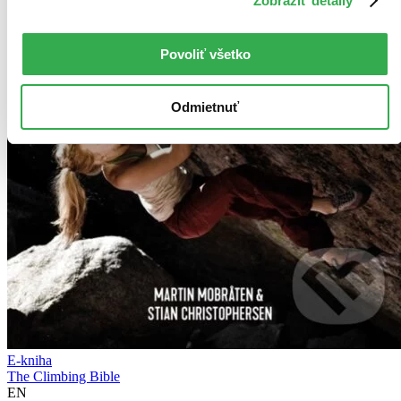
Zobraziť detaily
Povoliť všetko
Odmietnuť
E-kniha
The Climbing Bible
EN