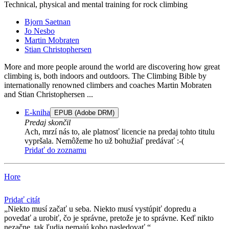
Technical, physical and mental training for rock climbing
Bjorn Saetnan
Jo Nesbo
Martin Mobraten
Stian Christophersen
More and more people around the world are discovering how great
climbing is, both indoors and outdoors. The Climbing Bible by
internationally renowned climbers and coaches Martin Mobraten
and Stian Christophersen ...
E-kniha
EPUB (Adobe DRM)
Predaj skončil
Ach, mrzí nás to, ale platnosť licencie na predaj tohto titulu
vypršala. Nemôžeme ho už bohužiaľ predávať :-(
Pridať do zoznamu
Hore
Pridať citát
Niekto musí začať u seba. Niekto musí vystúpiť dopredu a
povedať a urobiť, čo je správne, pretože je to správne. Keď nikto
nezačne, tak ľudia nemajú koho nasledovať.