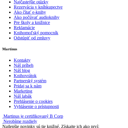
Najčastejšie otázky
Rezervácia v kníhkupectve
Ako čítať e-knihy
Ako počúvať audioknihy
Pre školy a knižnice
Reklamácie
Knihomoľský pomocník
Odstúpiť od zmluvy
Martinus
Kontakty
Náš príbeh
Náš blog
Knihovrátok
Partnerský systém
Pridaj sa k nám
Marketing
Náš labák
Prehlásenie o cookies
Vyhlásenie o prístupnosti
Martinus je certifikovaný B Corp
Nerobíme rozdiely
Najlepšie novinky sú tie knižné. Získajte ich ako prví: