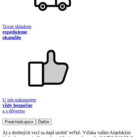
Tovar skladom
expedujeme
okamžite
U nás nakupujete
vždy bezpečne
a s dôverou
Predchádzajúce
Ďalšie
Aj z drobných vecí sa dajú urobiť veľké. Vďaka vašim Anjelským