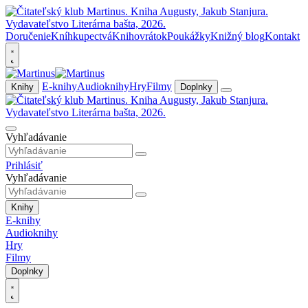
Doručenie
Kníhkupectvá
Knihovrátok
Poukážky
Knižný blog
Kontakt
E-knihy
Audioknihy
Hry
Filmy
Knihy
Doplnky
Vyhľadávanie
Prihlásiť
Vyhľadávanie
Knihy
E-knihy
Audioknihy
Hry
Filmy
Doplnky