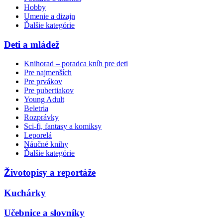
Hobby
Umenie a dizajn
Ďalšie kategórie
Deti a mládež
Knihorad – poradca kníh pre deti
Pre najmenších
Pre prvákov
Pre pubertiakov
Young Adult
Beletria
Rozprávky
Sci-fi, fantasy a komiksy
Leporelá
Náučné knihy
Ďalšie kategórie
Životopisy a reportáže
Kuchárky
Učebnice a slovníky