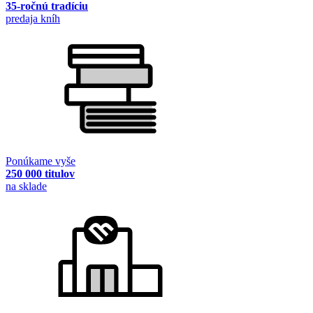
35-ročnú tradíciu
predaja kníh
Ponúkame vyše
250 000 titulov
na sklade