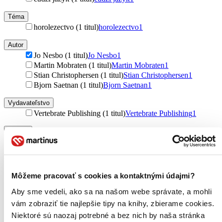
Téma
horolezectvo (1 titul)
horolezectvo
1
Autor
Jo Nesbo (1 titul)
Jo Nesbo
1
Martin Mobraten (1 titul)
Martin Mobraten
1
Stian Christophersen (1 titul)
Stian Christophersen
1
Bjorn Saetnan (1 titul)
Bjorn Saetnan
1
Vydavateľstvo
Vertebrate Publishing (1 titul)
Vertebrate Publishing
1
Formát
E-kniha: EPUB (1 titul)
E-kniha: EPUB
1
E-kniha: EPUB (Adobe DRM) (1 titul)
E-kniha: EPUB
(Adobe DRM)
1
Môžeme pracovať s cookies a kontaktnými údajmi?
Zúžiť výber
Aby sme vedeli, ako sa na našom webe správate, a mohli
Zoradiť
vám zobraziť tie najlepšie tipy na knihy, zbierame cookies.
Niektoré sú naozaj potrebné a bez nich by naša stránka