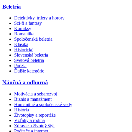
Beletria
Detektívky, trilery a horory
Sci-fi a fantasy
Komiksy
Romantika
Spoločenská beletria
Klasika
Historické
Slovenská beletria
Svetová beletria
Poézia
Ďalšie kategórie
Náučná a odborná
Motivácia a sebarozvoj
Biznis a manažment
Humanitné a spoločenské vedy
História
Životopisy a reportáže
Vzťahy a rodina
Zdravie a životný štýl
Počítače a internet