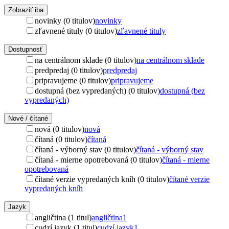
Zobraziť iba
novinky (0 titulov)
novinky
zľavnené tituly (0 titulov)
zľavnené tituly
Dostupnosť
na centrálnom sklade (0 titulov)
na centrálnom sklade
predpredaj (0 titulov)
predpredaj
pripravujeme (0 titulov)
pripravujeme
dostupná (bez vypredaných) (0 titulov)
dostupná (bez
vypredaných)
Nové / čítané
nová (0 titulov)
nová
čítaná (0 titulov)
čítaná
čítaná - výborný stav (0 titulov)
čítaná - výborný stav
čítaná - mierne opotrebovaná (0 titulov)
čítaná - mierne
opotrebovaná
čítané verzie vypredaných kníh (0 titulov)
čítané verzie
vypredaných kníh
Jazyk
angličtina (1 titul)
angličtina
1
cudzí jazyk (1 titul)
cudzí jazyk
1