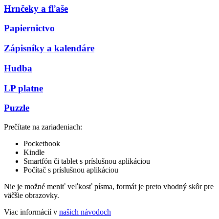
Hrnčeky a fľaše
Papiernictvo
Zápisníky a kalendáre
Hudba
LP platne
Puzzle
Prečítate na zariadeniach:
Pocketbook
Kindle
Smartfón či tablet s príslušnou aplikáciou
Počítač s príslušnou aplikáciou
Nie je možné meniť veľkosť písma, formát je preto vhodný skôr pre
väčšie obrazovky.
Viac informácií v
našich návodoch