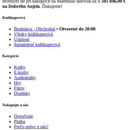
drobným ste pri nákupoch na Martinuse darovali už
1 501 846,00 €
na Dobrého Anjela
. Ďakujeme!
Kníhkupectvá
Bratislava - Obchodná
• Otvorené do 20:00
Všetky kníhkupectvá
Udalosti
Spriatelené kníhkupectvá
Kategórie
Knihy
E-knihy
Audioknihy
Hry
Filmy
Doplnky
Nakupujte u nás
Doručenie
Platba
Prečo práve u nás?