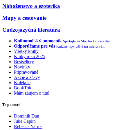
Náboženstvo a ezoterika
Mapy a cestovanie
Cudzojazyčná literatúra
Knihomoľský pomocník
Spýtajte sa Sherlocka, čo čítať
Odporúčame pre vás
Knižné tipy ušité na mieru vám
Všetky knihy
Knihy roka 2025
Bestsellery
Novinky
Pripravované
Akcie a zľavy
Kolekcie
BookTok
Mám záujem o titul
Top autori
Dominik Dán
Julie Caplin
Rebecca Yarros