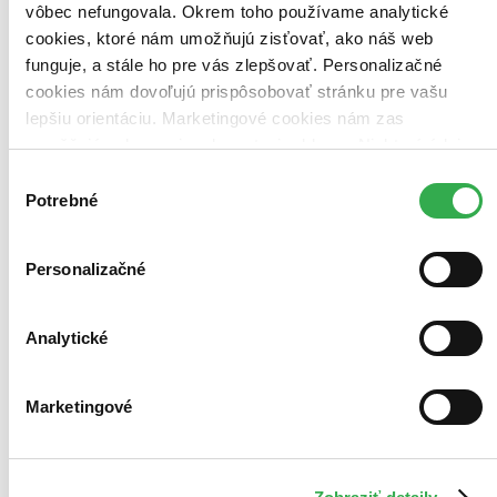
vôbec nefungovala. Okrem toho používame analytické
cookies, ktoré nám umožňujú zisťovať, ako náš web
Bestsellery
funguje, a stále ho pre vás zlepšovať. Personalizačné
Top hodnotené
cookies nám dovoľujú prispôsobovať stránku pre vašu
Novinky
Najdrahšie
lepšiu orientáciu. Marketingové cookies nám zas
Najlacnejšie
umožňujú zobrazenie relevantnej reklamy. Niektoré údaje
Najvyššia zľava
zdieľame aj s tretími stranami. Veľmi by nám pomohlo,
Výber
keby sme mohli používať všetky tieto cookies. Ďakujeme!
Potrebné
súhlasu
Použité filtre
Zrušiť filtre
Autor Jo Nesbo
Personalizačné
Analytické
Marketingové