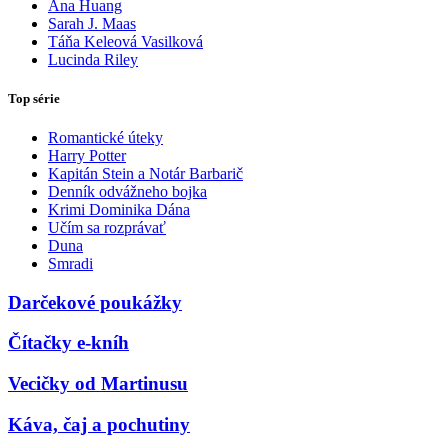
Ana Huang
Sarah J. Maas
Táňa Keleová Vasilková
Lucinda Riley
Top série
Romantické úteky
Harry Potter
Kapitán Stein a Notár Barbarič
Denník odvážneho bojka
Krimi Dominika Dána
Učím sa rozprávať
Duna
Smradi
Darčekové poukážky
Čítačky e-kníh
Vecičky od Martinusu
Káva, čaj a pochutiny