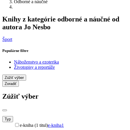
Odborné a náučné
Knihy z kategórie odborné a náučné od
autora Jo Nesbo
Šport
Populárne filtre
Náboženstvo a ezoterika
Životopisy a reportáže
Zúžiť výber
Zoradiť
Zúžiť výber
Typ
e-kniha (1 titul)
e-kniha
1