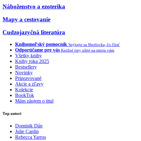
Náboženstvo a ezoterika
Mapy a cestovanie
Cudzojazyčná literatúra
Knihomoľský pomocník
Spýtajte sa Sherlocka, čo čítať
Odporúčame pre vás
Knižné tipy ušité na mieru vám
Všetky knihy
Knihy roka 2025
Bestsellery
Novinky
Pripravované
Akcie a zľavy
Kolekcie
BookTok
Mám záujem o titul
Top autori
Dominik Dán
Julie Caplin
Rebecca Yarros