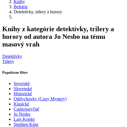
Knihy
Beletria
Detektívky, trilery a horory
Knihy z kategórie detektívky, trilery a
horory od autora Jo Nesbo na tému
masový vrah
Detektívky
Trilery
Populárne filtre
Severské
Slovenské
Historické
Oddychovky (Cozy Mystery)
Klasické
Cudzojazyčné
Jo Nesbo
Lars Kepler
Stephen King