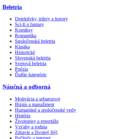
Beletria
Detektívky, trilery a horory
Sci-fi a fantasy
Komiksy
Romantika
Spoločenská beletria
Klasika
Historické
Slovenská beletria
Svetová beletria
Poézia
Ďalšie kategórie
Náučná a odborná
Motivácia a sebarozvoj
Biznis a manažment
Humanitné a spoločenské vedy
História
Životopisy a reportáže
Vzťahy a rodina
Zdravie a životný štýl
Počítače a internet