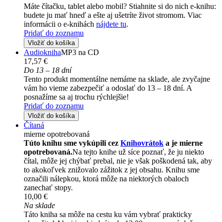
Máte čítačku, tablet alebo mobil? Stiahnite si do nich e-knihu:
budete ju mať hneď a ešte aj ušetríte život stromom. Viac
informácii o e-knihách
nájdete tu
.
Pridať do zoznamu
Vložiť do košíka
Audiokniha
MP3 na CD
17,57 €
Do 13 – 18 dní
Tento produkt momentálne nemáme na sklade, ale zvyčajne
vám ho vieme zabezpečiť a odoslať do 13 – 18 dní. A
posnažíme sa aj trochu rýchlejšie!
Pridať do zoznamu
Vložiť do košíka
Čítaná
mierne opotrebovaná
Túto knihu sme vykúpili cez
Knihovrátok
a je mierne
opotrebovaná.
Na tejto knihe už síce poznať, že ju niekto
čítal, môže jej chýbať prebal, nie je však poškodená tak, aby
to akokoľvek znižovalo zážitok z jej obsahu. Knihu sme
označili nálepkou, ktorá môže na niektorých obaloch
zanechať stopy.
10,00 €
Na sklade
Táto kniha sa môže na cestu ku vám vybrať prakticky