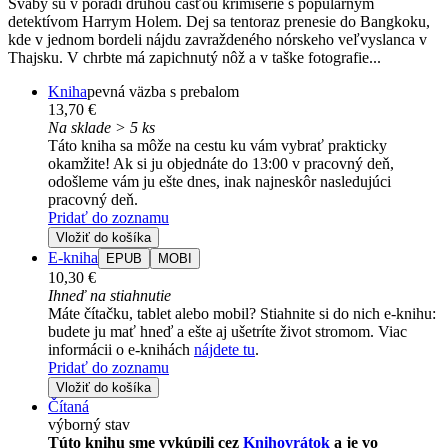
Šváby sú v poradí druhou časťou krimisérie s populárnym
detektívom Harrym Holem. Dej sa tentoraz prenesie do Bangkoku,
kde v jednom bordeli nájdu zavraždeného nórskeho veľvyslanca v
Thajsku. V chrbte má zapichnutý nôž a v taške fotografie...
Kniha
pevná väzba s prebalom
13,70 €
Na sklade > 5 ks
Táto kniha sa môže na cestu ku vám vybrať prakticky
okamžite! Ak si ju objednáte do 13:00 v pracovný deň,
odošleme vám ju ešte dnes, inak najneskôr nasledujúci
pracovný deň.
Pridať do zoznamu
Vložiť do košíka
E-kniha
EPUB
MOBI
10,30 €
Ihneď na stiahnutie
Máte čítačku, tablet alebo mobil? Stiahnite si do nich e-knihu:
budete ju mať hneď a ešte aj ušetríte život stromom. Viac
informácii o e-knihách
nájdete tu
.
Pridať do zoznamu
Vložiť do košíka
Čítaná
výborný stav
Túto knihu sme vykúpili cez
Knihovrátok
a je vo