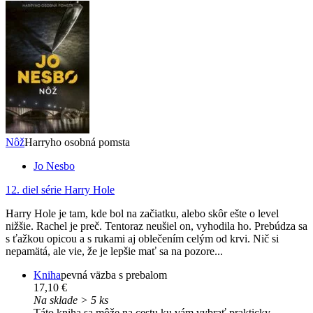
Nôž
Harryho osobná pomsta
Jo Nesbo
12. diel série
Harry Hole
Harry Hole je tam, kde bol na začiatku, alebo skôr ešte o level
nižšie. Rachel je preč. Tentoraz neušiel on, vyhodila ho. Prebúdza sa
s ťažkou opicou a s rukami aj oblečením celým od krvi. Nič si
nepamätá, ale vie, že je lepšie mať sa na pozore...
Kniha
pevná väzba s prebalom
17,10 €
Na sklade > 5 ks
Táto kniha sa môže na cestu ku vám vybrať prakticky