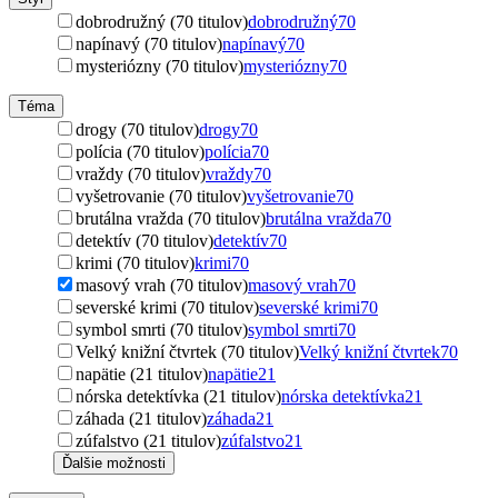
dobrodružný (70 titulov)
dobrodružný
70
napínavý (70 titulov)
napínavý
70
mysteriózny (70 titulov)
mysteriózny
70
Téma
drogy (70 titulov)
drogy
70
polícia (70 titulov)
polícia
70
vraždy (70 titulov)
vraždy
70
vyšetrovanie (70 titulov)
vyšetrovanie
70
brutálna vražda (70 titulov)
brutálna vražda
70
detektív (70 titulov)
detektív
70
krimi (70 titulov)
krimi
70
masový vrah (70 titulov)
masový vrah
70
severské krimi (70 titulov)
severské krimi
70
symbol smrti (70 titulov)
symbol smrti
70
Velký knižní čtvrtek (70 titulov)
Velký knižní čtvrtek
70
napätie (21 titulov)
napätie
21
nórska detektívka (21 titulov)
nórska detektívka
21
záhada (21 titulov)
záhada
21
zúfalstvo (21 titulov)
zúfalstvo
21
Ďalšie možnosti