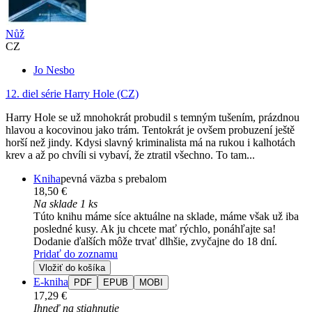
Nůž
CZ
Jo Nesbo
12. diel série
Harry Hole (CZ)
Harry Hole se už mnohokrát probudil s temným tušením, prázdnou
hlavou a kocovinou jako trám. Tentokrát je ovšem probuzení ještě
horší než jindy. Kdysi slavný kriminalista má na rukou i kalhotách
krev a až po chvíli si vybaví, že ztratil všechno. To tam...
Kniha
pevná väzba s prebalom
18,50 €
Na sklade 1 ks
Túto knihu máme síce aktuálne na sklade, máme však už iba
posledné kusy. Ak ju chcete mať rýchlo, ponáhľajte sa!
Dodanie ďalších môže trvať dlhšie, zvyčajne do 18 dní.
Pridať do zoznamu
Vložiť do košíka
E-kniha
PDF
EPUB
MOBI
17,29 €
Ihneď na stiahnutie