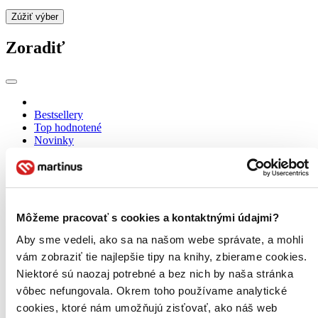
Zúžiť výber
Zoradiť
Bestsellery
Top hodnotené
Novinky
Najdrahšie
Najlacnejšie
Najvyššia zľava
Použité filtre
Môžeme pracovať s cookies a kontaktnými údajmi?
Zrušiť filtre
Aby sme vedeli, ako sa na našom webe správate, a mohli
Autor Jo Nesbo
Na tému masový vrah
vám zobraziť tie najlepšie tipy na knihy, zbierame cookies.
Niektoré sú naozaj potrebné a bez nich by naša stránka
vôbec nefungovala. Okrem toho používame analytické
cookies, ktoré nám umožňujú zisťovať, ako náš web