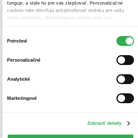
funguje, a stále ho pre vás zlepšovať. Personalizačné
cookies nám dovoľujú prispôsobovať stránku pre vašu
lepšiu orientáciu. Marketingové cookies nám zas
umožňujú zobrazenie relevantnej reklamy. Niektoré údaje
zdieľame aj s tretími stranami. Veľmi by nám pomohlo,
Výber
keby sme mohli používať všetky tieto cookies. Ďakujeme!
Potrebné
súhlasu
Personalizačné
Analytické
Marketingové
Zobraziť detaily