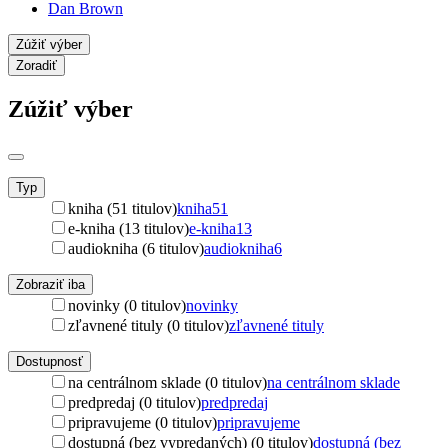
Dan Brown
Zúžiť výber
Zoradiť
Zúžiť výber
Typ
kniha (51 titulov)
kniha
51
e-kniha (13 titulov)
e-kniha
13
audiokniha (6 titulov)
audiokniha
6
Zobraziť iba
novinky (0 titulov)
novinky
zľavnené tituly (0 titulov)
zľavnené tituly
Dostupnosť
na centrálnom sklade (0 titulov)
na centrálnom sklade
predpredaj (0 titulov)
predpredaj
pripravujeme (0 titulov)
pripravujeme
dostupná (bez vypredaných) (0 titulov)
dostupná (bez