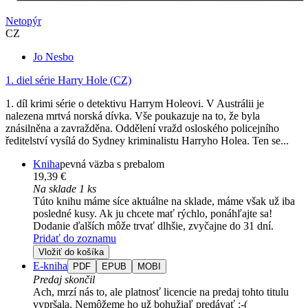
Netopýr
CZ
Jo Nesbo
1. diel série
Harry Hole (CZ)
1. díl krimi série o detektivu Harrym Holeovi. V Austrálii je
nalezena mrtvá norská dívka. Vše poukazuje na to, že byla
znásilněna a zavražděna. Oddělení vražd osloského policejního
ředitelství vysílá do Sydney kriminalistu Harryho Holea. Ten se...
Kniha
pevná väzba s prebalom
19,39 €
Na sklade 1 ks
Túto knihu máme síce aktuálne na sklade, máme však už iba
posledné kusy. Ak ju chcete mať rýchlo, ponáhľajte sa!
Dodanie ďalších môže trvať dlhšie, zvyčajne do 31 dní.
Pridať do zoznamu
Vložiť do košíka
E-kniha
PDF
EPUB
MOBI
Predaj skončil
Ach, mrzí nás to, ale platnosť licencie na predaj tohto titulu
vypršala. Nemôžeme ho už bohužiaľ predávať :-(