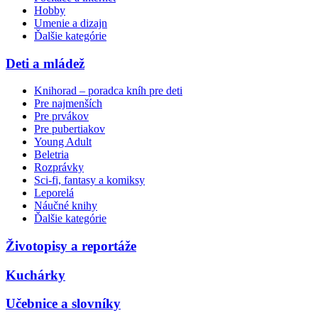
Hobby
Umenie a dizajn
Ďalšie kategórie
Deti a mládež
Knihorad – poradca kníh pre deti
Pre najmenších
Pre prvákov
Pre pubertiakov
Young Adult
Beletria
Rozprávky
Sci-fi, fantasy a komiksy
Leporelá
Náučné knihy
Ďalšie kategórie
Životopisy a reportáže
Kuchárky
Učebnice a slovníky