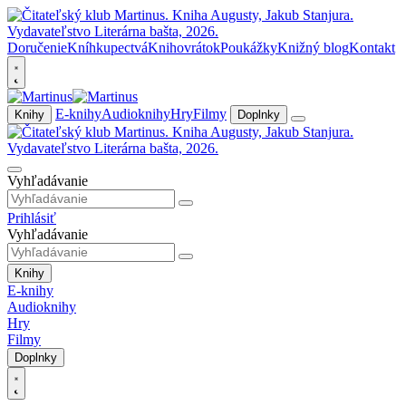
Doručenie
Kníhkupectvá
Knihovrátok
Poukážky
Knižný blog
Kontakt
E-knihy
Audioknihy
Hry
Filmy
Knihy
Doplnky
Vyhľadávanie
Prihlásiť
Vyhľadávanie
Knihy
E-knihy
Audioknihy
Hry
Filmy
Doplnky