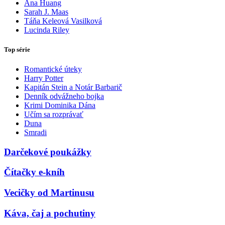
Ana Huang
Sarah J. Maas
Táňa Keleová Vasilková
Lucinda Riley
Top série
Romantické úteky
Harry Potter
Kapitán Stein a Notár Barbarič
Denník odvážneho bojka
Krimi Dominika Dána
Učím sa rozprávať
Duna
Smradi
Darčekové poukážky
Čítačky e-kníh
Vecičky od Martinusu
Káva, čaj a pochutiny