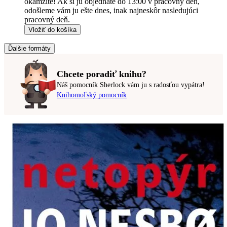
okamžite! Ak si ju objednáte do 13:00 v pracovný deň,
odošleme vám ju ešte dnes, inak najneskôr nasledujúci
pracovný deň.
Vložiť do košíka
Ďalšie formáty
Chcete poradiť knihu?
Náš pomocník Sherlock vám ju s radosťou vypátra!
Knihomoľský pomocník