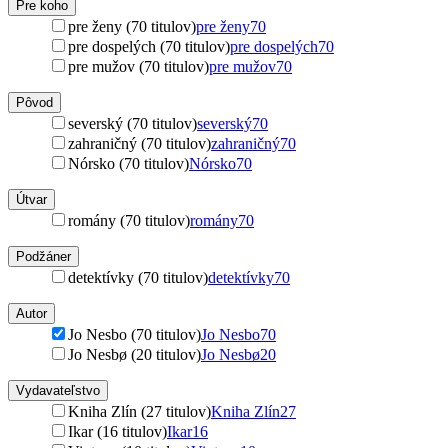
Pre koho
pre ženy (70 titulov)
pre ženy
70
pre dospelých (70 titulov)
pre dospelých
70
pre mužov (70 titulov)
pre mužov
70
Pôvod
severský (70 titulov)
severský
70
zahraničný (70 titulov)
zahraničný
70
Nórsko (70 titulov)
Nórsko
70
Útvar
romány (70 titulov)
romány
70
Podžáner
detektívky (70 titulov)
detektívky
70
Autor
Jo Nesbo (70 titulov)
Jo Nesbo
70
Jo Nesbø (20 titulov)
Jo Nesbø
20
Vydavateľstvo
Kniha Zlín (27 titulov)
Kniha Zlín
27
Ikar (16 titulov)
Ikar
16