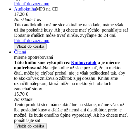
Pridať do zoznamu
Audiokniha
MP3 na CD
17,20 €
Na sklade 1 ks
Túto audioknihu máme síce aktuálne na sklade, máme však
už iba posledné kusy. Ak ju chcete mať rýchlo, ponáhľajte sa!
Dodanie ďalších môže trvať dlhšie, zvyčajne do 24 dní.
Pridať do zoznamu
Vložiť do košíka
Čítaná
mierne opotrebovaná
Túto knihu sme vykúpili cez
Knihovrátok
a je mierne
opotrebovaná.
Na tejto knihe už síce poznať, že ju niekto
čítal, môže jej chýbať prebal, nie je však poškodená tak, aby
to akokoľvek znižovalo zážitok z jej obsahu. Knihu sme
označili nálepkou, ktorá môže na niektorých obaloch
zanechať stopy.
15,70 €
Na sklade
Tento produkt síce máme aktuálne na sklade, máme však už
iba posledné kusy a ďalšie už nemá ani distribútor, preto je
možné, že bude onedlho úplne vypredaný. Ak ho chcete mať,
ponáhľajte sa!
Vložiť do košíka