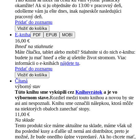
okamžite! Ak si ju objednáte do 13:00 v pracovný deň,
odošleme vám ju ešte dnes, inak najneskôr nasledujúci
pracovný deň.
Pridať do zoznamu
Vložiť do košíka
E-kniha
PDF
EPUB
MOBI
16,00 €
Ihneď na stiahnutie
Máte čítačku, tablet alebo mobil? Stiahnite si do nich e-knihu:
budete ju mať hneď a ešte aj ušetríte život stromom. Viac
informácii o e-knihách
nájdete tu
.
Pridať do zoznamu
Vložiť do košíka
Čítaná
výborný stav
Túto knihu sme vykúpili cez
Knihovrátok
a je vo
výbornom stave.
Rozdiel medzi touto knihou a novou by ste
asi ani nespoznali. Knihu sme označili nálepkou, ktorá môže
na niektorých obaloch zanechať stopy.
11,00 €
Na sklade
Tento produkt síce máme aktuálne na sklade, máme však už
iba posledné kusy a ďalšie už nemá ani distribútor, preto je
možné, že bude onedlho úplne vypredaný. Ak ho chcete mať,