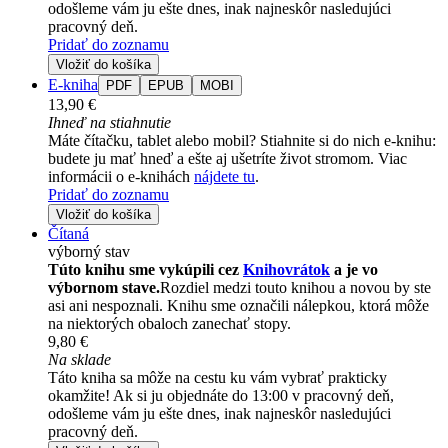
odošleme vám ju ešte dnes, inak najneskôr nasledujúci
pracovný deň.
Pridať do zoznamu
Vložiť do košíka
E-kniha
PDF
EPUB
MOBI
13,90 €
Ihneď na stiahnutie
Máte čítačku, tablet alebo mobil? Stiahnite si do nich e-knihu:
budete ju mať hneď a ešte aj ušetríte život stromom. Viac
informácii o e-knihách
nájdete tu
.
Pridať do zoznamu
Vložiť do košíka
Čítaná
výborný stav
Túto knihu sme vykúpili cez
Knihovrátok
a je vo
výbornom stave.
Rozdiel medzi touto knihou a novou by ste
asi ani nespoznali. Knihu sme označili nálepkou, ktorá môže
na niektorých obaloch zanechať stopy.
9,80 €
Na sklade
Táto kniha sa môže na cestu ku vám vybrať prakticky
okamžite! Ak si ju objednáte do 13:00 v pracovný deň,
odošleme vám ju ešte dnes, inak najneskôr nasledujúci
pracovný deň.