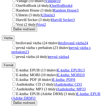
Vintage (10 titulov)
Vintage
10
OneHotBook (4 tituly)
OneHotBook
4
Random House (3 tituly)
Random House
3
Ullstein (3 tituly)
Ullstein
3
Harvill Secker (3 tituly)
Harvill Secker
3
Voxi (2 tituly)
Voxi
2
Ďalšie možnosti
Väzba
brožovaná väzba (24 titulov)
brožovaná väzba
24
pevná väzba s prebalom (23 titulov)
pevná väzba s
prebalom
23
pevná väzba (4 tituly)
pevná väzba
4
Formát
E-kniha: EPUB (13 titulov)
E-kniha: EPUB
13
E-kniha: MOBI (10 titulov)
E-kniha: MOBI
10
E-kniha: PDF (8 titulov)
E-kniha: PDF
8
Audiokniha: CD (3 tituly)
Audiokniha: CD
3
Audiokniha: MP3 (3 tituly)
Audiokniha: MP3
3
E-kniha: EPUB (Adobe DRM) (3 tituly)
E-kniha: EPUB
(Adobe DRM)
3
Ďalšie možnosti