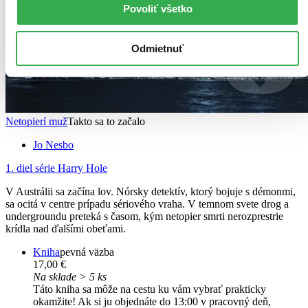
Povoliť všetko
Odmietnuť
Netopierí muž
Takto sa to začalo
Jo Nesbo
1. diel série
Harry Hole
V Austrálii sa začína lov. Nórsky detektív, ktorý bojuje s démonmi,
sa ocitá v centre prípadu sériového vraha. V temnom svete drog a
undergroundu preteká s časom, kým netopier smrti nerozprestrie
krídla nad ďalšími obeťami.
Kniha
pevná väzba
17,00 €
Na sklade > 5 ks
Táto kniha sa môže na cestu ku vám vybrať prakticky
okamžite! Ak si ju objednáte do 13:00 v pracovný deň,