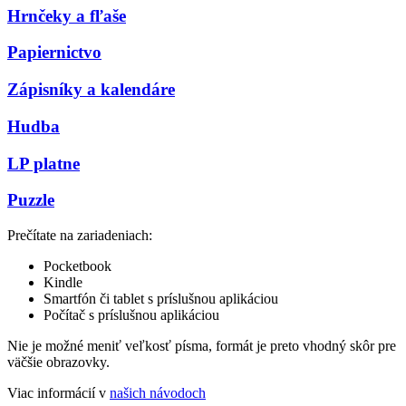
Hrnčeky a fľaše
Papiernictvo
Zápisníky a kalendáre
Hudba
LP platne
Puzzle
Prečítate na zariadeniach:
Pocketbook
Kindle
Smartfón či tablet s príslušnou aplikáciou
Počítač s príslušnou aplikáciou
Nie je možné meniť veľkosť písma, formát je preto vhodný skôr pre
väčšie obrazovky.
Viac informácií v
našich návodoch