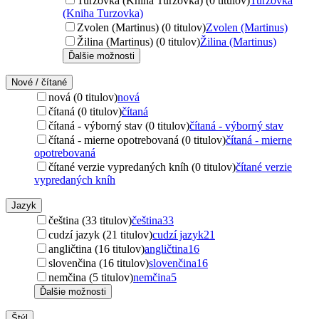
Turzovka (Kniha Turzovka) (0 titulov)
Turzovka
(Kniha Turzovka)
Zvolen (Martinus) (0 titulov)
Zvolen (Martinus)
Žilina (Martinus) (0 titulov)
Žilina (Martinus)
Ďalšie možnosti
Nové / čítané
nová (0 titulov)
nová
čítaná (0 titulov)
čítaná
čítaná - výborný stav (0 titulov)
čítaná - výborný stav
čítaná - mierne opotrebovaná (0 titulov)
čítaná - mierne
opotrebovaná
čítané verzie vypredaných kníh (0 titulov)
čítané verzie
vypredaných kníh
Jazyk
čeština (33 titulov)
čeština
33
cudzí jazyk (21 titulov)
cudzí jazyk
21
angličtina (16 titulov)
angličtina
16
slovenčina (16 titulov)
slovenčina
16
nemčina (5 titulov)
nemčina
5
Ďalšie možnosti
Štýl