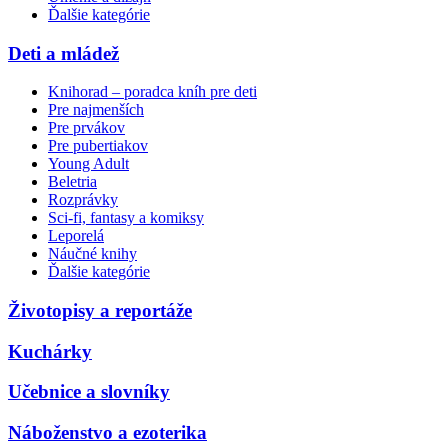
Ďalšie kategórie
Deti a mládež
Knihorad – poradca kníh pre deti
Pre najmenších
Pre prvákov
Pre pubertiakov
Young Adult
Beletria
Rozprávky
Sci-fi, fantasy a komiksy
Leporelá
Náučné knihy
Ďalšie kategórie
Životopisy a reportáže
Kuchárky
Učebnice a slovníky
Náboženstvo a ezoterika