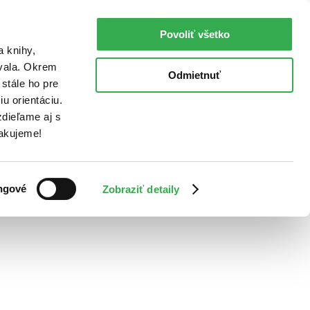
Povoliť všetko
a knihy,
ovala. Okrem
Odmietnuť
stále ho pre
u orientáciu.
dieľame aj s
Ďakujeme!
ngové
Zobraziť detaily