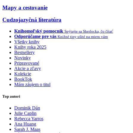
Mapy a cestovanie
Cudzojazyčná literatúra
Knihomoľský pomocník
Spýtajte sa Sherlocka, čo čítať
Odporúčame pre vás
Knižné tipy ušité na mieru vám
Všetky knihy
Knihy roka 2025
Bestsellery
Novinky
Pripravované
Akcie a zľavy
Kolekcie
BookTok
Mám záujem o titul
Top autori
Dominik Dán
Julie Caplin
Rebecca Yarros
Ana Huang
Sarah J. Maas