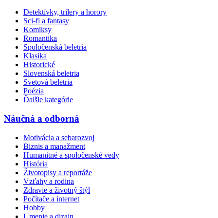
Detektívky, trilery a horory
Sci-fi a fantasy
Komiksy
Romantika
Spoločenská beletria
Klasika
Historické
Slovenská beletria
Svetová beletria
Poézia
Ďalšie kategórie
Náučná a odborná
Motivácia a sebarozvoj
Biznis a manažment
Humanitné a spoločenské vedy
História
Životopisy a reportáže
Vzťahy a rodina
Zdravie a životný štýl
Počítače a internet
Hobby
Umenie a dizajn