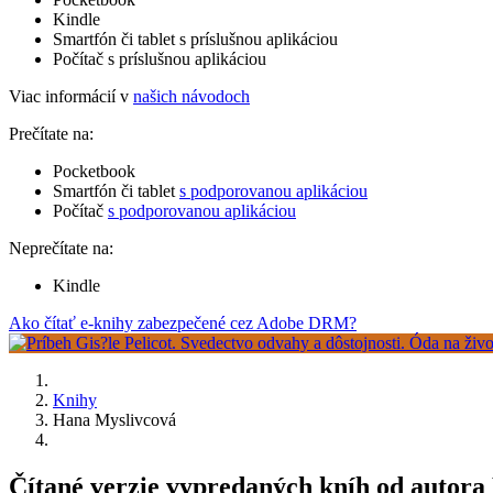
Kindle
Smartfón či tablet s príslušnou aplikáciou
Počítač s príslušnou aplikáciou
Viac informácií v
našich návodoch
Prečítate na:
Pocketbook
Smartfón či tablet
s podporovanou aplikáciou
Počítač
s podporovanou aplikáciou
Neprečítate na:
Kindle
Ako čítať e-knihy zabezpečené cez Adobe DRM?
Knihy
Hana Myslivcová
Čítané verzie vypredaných kníh od autor