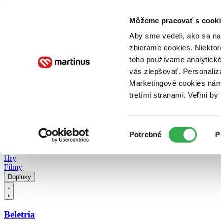
Doručenie
Kníhkupectvá
Knihovrátok
Poukážky
Knižný blog
Kontakt
Môžeme pracovať s cooki
Aby sme vedeli, ako sa na 
zbierame cookies. Niektor
E-knihy
Audioknihy
Hry
Filmy
Knihy
Doplnky
toho používame analytické
vás zlepšovať. Personaliz
Vyhľadávanie
Marketingové cookies nám 
tretími stranami. Veľmi b
Prihlásiť
Vyhľadávanie
Výber
Knihy
Potrebné
P
súhlasu
E-knihy
Audioknihy
Hry
Filmy
Doplnky
Beletria