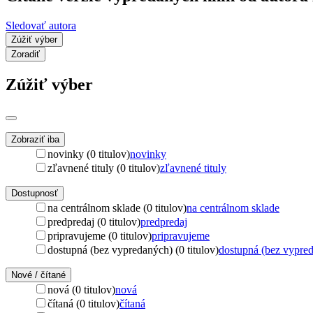
Sledovať autora
Zúžiť výber
Zoradiť
Zúžiť výber
Zobraziť iba
novinky (0 titulov)
novinky
zľavnené tituly (0 titulov)
zľavnené tituly
Dostupnosť
na centrálnom sklade (0 titulov)
na centrálnom sklade
predpredaj (0 titulov)
predpredaj
pripravujeme (0 titulov)
pripravujeme
dostupná (bez vypredaných) (0 titulov)
dostupná (bez vypre
Nové / čítané
nová (0 titulov)
nová
čítaná (0 titulov)
čítaná