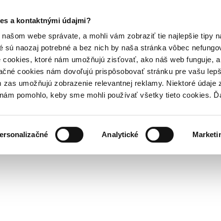
es a kontaktnými údajmi?
našom webe správate, a mohli vám zobraziť tie najlepšie tipy n
é sú naozaj potrebné a bez nich by naša stránka vôbec nefung
 cookies, ktoré nám umožňujú zisťovať, ako náš web funguje, a 
ačné cookies nám dovoľujú prispôsobovať stránku pre vašu lepši
zas umožňujú zobrazenie relevantnej reklamy. Niektoré údaje z
y nám pomohlo, keby sme mohli používať všetky tieto cookies. 
ersonalizačné
Analytické
Marketi