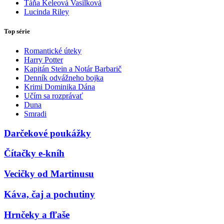
Táňa Keleová Vasilková
Lucinda Riley
Top série
Romantické úteky
Harry Potter
Kapitán Stein a Notár Barbarič
Denník odvážneho bojka
Krimi Dominika Dána
Učím sa rozprávať
Duna
Smradi
Darčekové poukážky
Čítačky e-kníh
Vecičky od Martinusu
Káva, čaj a pochutiny
Hrnčeky a fľaše