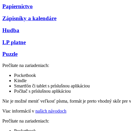
Papiernictvo
Zápisníky a kalendáre
Hudba
LP platne
Puzzle
Prečítate na zariadeniach:
Pocketbook
Kindle
Smartfón či tablet s príslušnou aplikáciou
Počítač s príslušnou aplikáciou
Nie je možné meniť veľkosť písma, formát je preto vhodný skôr pre 
Viac informácií v
našich návodoch
Prečítate na zariadeniach:
Pocketbook