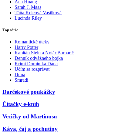
Ana Huang
Sarah J. Maas
Táňa Keleová Vasilková
Lucinda Riley
Top série
Romantické úteky
Harry Potter
Kapitán Stein a Notár Barbarič
Denník odvážneho bojka
Krimi Dominika Dána
Učím sa rozprávať
Duna
Smradi
Darčekové poukážky
Čítačky e-kníh
Vecičky od Martinusu
Káva, čaj a pochutiny