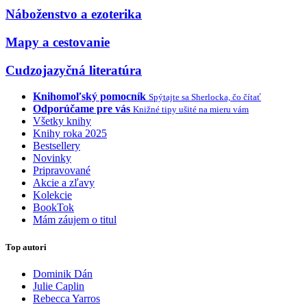
Náboženstvo a ezoterika
Mapy a cestovanie
Cudzojazyčná literatúra
Knihomoľský pomocník
Spýtajte sa Sherlocka, čo čítať
Odporúčame pre vás
Knižné tipy ušité na mieru vám
Všetky knihy
Knihy roka 2025
Bestsellery
Novinky
Pripravované
Akcie a zľavy
Kolekcie
BookTok
Mám záujem o titul
Top autori
Dominik Dán
Julie Caplin
Rebecca Yarros