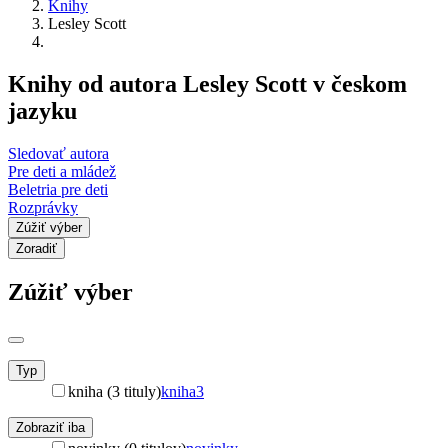
Knihy
Lesley Scott
Knihy od autora Lesley Scott v českom
jazyku
Sledovať autora
Pre deti a mládež
Beletria pre deti
Rozprávky
Zúžiť výber
Zoradiť
Zúžiť výber
Typ
kniha (3 tituly)
kniha
3
Zobraziť iba