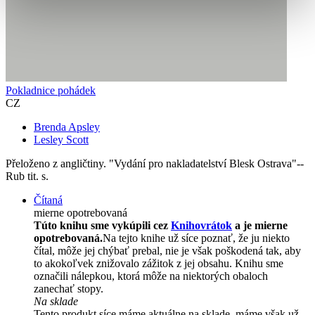
Pokladnice pohádek
CZ
Brenda Apsley
Lesley Scott
Přeloženo z angličtiny. "Vydání pro nakladatelství Blesk Ostrava"--
Rub tit. s.
Čítaná
mierne opotrebovaná
Túto knihu sme vykúpili cez
Knihovrátok
a je mierne
opotrebovaná.
Na tejto knihe už síce poznať, že ju niekto
čítal, môže jej chýbať prebal, nie je však poškodená tak, aby
to akokoľvek znižovalo zážitok z jej obsahu. Knihu sme
označili nálepkou, ktorá môže na niektorých obaloch
zanechať stopy.
Na sklade
Tento produkt síce máme aktuálne na sklade, máme však už