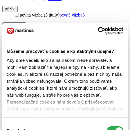
Väzba
pevná väzba (3 tituly)
pevná väzba
3
Zúžiť výber
Zoradiť
Môžeme pracovať s cookies a kontaktnými údajmi?
Aby sme vedeli, ako sa na našom webe správate, a
Bestsellery
mohli vám zobraziť tie najlepšie tipy na knihy, zbierame
Top hodnotené
cookies. Niektoré sú naozaj potrebné a bez nich by naša
Novinky
Najdrahšie
stránka vôbec nefungovala. Okrem toho používame
Najlacnejšie
analytické cookies, ktoré nám umožňujú zisťovať, ako
Najvyššia zľava
náš web funguje, a stále ho pre vás zlepšovať.
Personalizačné cookies nám dovoľujú prispôsobovať
Použité filtre
stránku pre vašu lepšiu orientáciu. Marketingové cookies
Zrušiť filtre
nám zas umožňujú zobrazenie relevantnej reklamy.
V českom jazyku
Niektoré údaje zdieľame aj s tretími stranami. Veľmi by
Výber
nám pomohlo, keby sme mohli používať všetky tieto