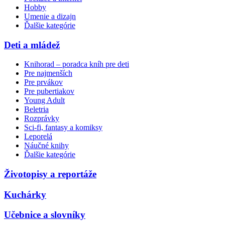
Hobby
Umenie a dizajn
Ďalšie kategórie
Deti a mládež
Knihorad – poradca kníh pre deti
Pre najmenších
Pre prvákov
Pre pubertiakov
Young Adult
Beletria
Rozprávky
Sci-fi, fantasy a komiksy
Leporelá
Náučné knihy
Ďalšie kategórie
Životopisy a reportáže
Kuchárky
Učebnice a slovníky