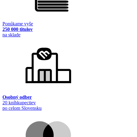
Ponúkame vyše
250 000 titulov
na sklade
Osobný odber
20 kníhkupectiev
po celom Slovensku