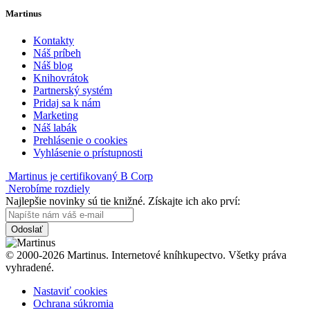
Martinus
Kontakty
Náš príbeh
Náš blog
Knihovrátok
Partnerský systém
Pridaj sa k nám
Marketing
Náš labák
Prehlásenie o cookies
Vyhlásenie o prístupnosti
Martinus je certifikovaný B Corp
Nerobíme rozdiely
Najlepšie novinky sú tie knižné. Získajte ich ako prví:
Odoslať
© 2000-2026 Martinus. Internetové kníhkupectvo. Všetky práva
vyhradené.
Nastaviť cookies
Ochrana súkromia