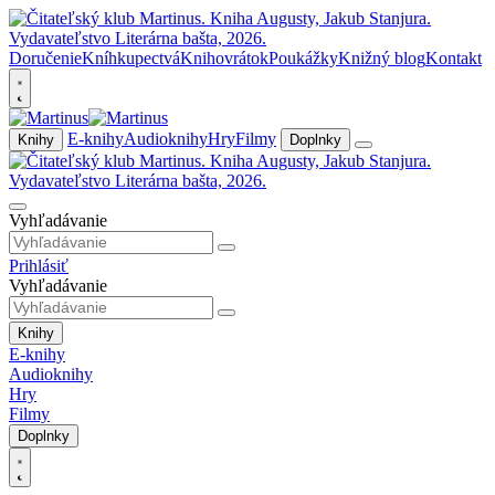
Doručenie
Kníhkupectvá
Knihovrátok
Poukážky
Knižný blog
Kontakt
E-knihy
Audioknihy
Hry
Filmy
Knihy
Doplnky
Vyhľadávanie
Prihlásiť
Vyhľadávanie
Knihy
E-knihy
Audioknihy
Hry
Filmy
Doplnky