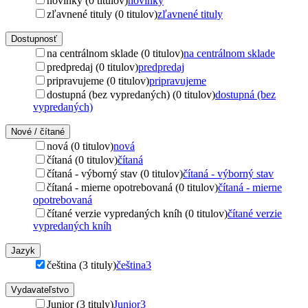
novinky (0 titulov)
novinky
zľavnené tituly (0 titulov)
zľavnené tituly
Dostupnosť
na centrálnom sklade (0 titulov)
na centrálnom sklade
predpredaj (0 titulov)
predpredaj
pripravujeme (0 titulov)
pripravujeme
dostupná (bez vypredaných) (0 titulov)
dostupná (bez
vypredaných)
Nové / čítané
nová (0 titulov)
nová
čítaná (0 titulov)
čítaná
čítaná - výborný stav (0 titulov)
čítaná - výborný stav
čítaná - mierne opotrebovaná (0 titulov)
čítaná - mierne
opotrebovaná
čítané verzie vypredaných kníh (0 titulov)
čítané verzie
vypredaných kníh
Jazyk
čeština (3 tituly)
čeština
3
Vydavateľstvo
Junior (3 tituly)
Junior
3