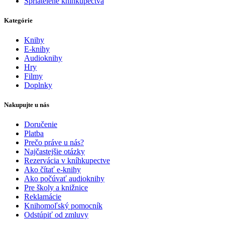
Spriatelené kníhkupectvá
Kategórie
Knihy
E-knihy
Audioknihy
Hry
Filmy
Doplnky
Nakupujte u nás
Doručenie
Platba
Prečo práve u nás?
Najčastejšie otázky
Rezervácia v kníhkupectve
Ako čítať e-knihy
Ako počúvať audioknihy
Pre školy a knižnice
Reklamácie
Knihomoľský pomocník
Odstúpiť od zmluvy