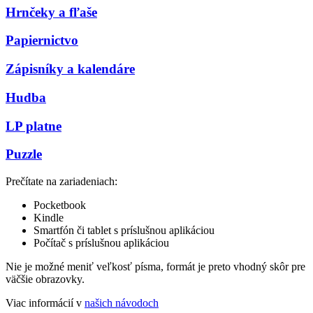
Hrnčeky a fľaše
Papiernictvo
Zápisníky a kalendáre
Hudba
LP platne
Puzzle
Prečítate na zariadeniach:
Pocketbook
Kindle
Smartfón či tablet s príslušnou aplikáciou
Počítač s príslušnou aplikáciou
Nie je možné meniť veľkosť písma, formát je preto vhodný skôr pre
väčšie obrazovky.
Viac informácií v
našich návodoch