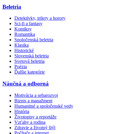
Beletria
Detektívky, trilery a horory
Sci-fi a fantasy
Komiksy
Romantika
Spoločenská beletria
Klasika
Historické
Slovenská beletria
Svetová beletria
Poézia
Ďalšie kategórie
Náučná a odborná
Motivácia a sebarozvoj
Biznis a manažment
Humanitné a spoločenské vedy
História
Životopisy a reportáže
Vzťahy a rodina
Zdravie a životný štýl
Počítače a internet