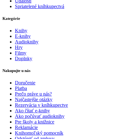
Udalosti
Spriatelené kníhkupectvá
Kategórie
Knihy
E-knihy
Audioknihy
Hry
Filmy
Doplnky
Nakupujte u nás
Doručenie
Platba
Prečo práve u nás?
Najčastejšie otázky
Rezervácia v kníhkupectve
Ako čítať e-knihy
Ako počúvať audioknihy
Pre školy a knižnice
Reklamácie
Knihomoľský pomocník
Odstúpiť od zmluvy