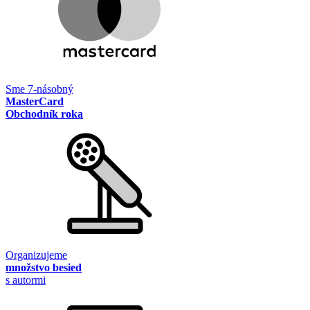
Sme 7-násobný
MasterCard
Obchodník roka
Organizujeme
množstvo besied
s autormi