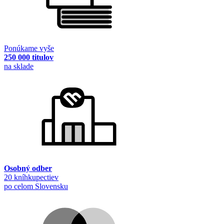
Ponúkame vyše
250 000 titulov
na sklade
Osobný odber
20 kníhkupectiev
po celom Slovensku