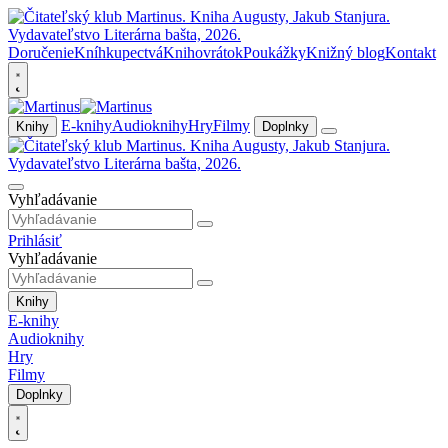
Doručenie
Kníhkupectvá
Knihovrátok
Poukážky
Knižný blog
Kontakt
E-knihy
Audioknihy
Hry
Filmy
Knihy
Doplnky
Vyhľadávanie
Prihlásiť
Vyhľadávanie
Knihy
E-knihy
Audioknihy
Hry
Filmy
Doplnky