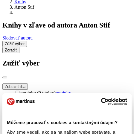
Knihy
Anton Stif
Knihy v zľave od autora Anton Stif
Sledovať autora
Zúžiť výber
Zoradiť
Zúžiť výber
Zobraziť iba
novinky (0 titulov)
novinky
zľavnené tituly (0 titulov)
zľavnené tituly
Dostupnosť
na centrálnom sklade (0 titulov)
na centrálnom sklade
predpredaj (0 titulov)
predpredaj
Môžeme pracovať s cookies a kontaktnými údajmi?
pripravujeme (0 titulov)
pripravujeme
Aby sme vedeli, ako sa na našom webe správate, a
dostupná (bez vypredaných) (0 titulov)
dostupná (bez