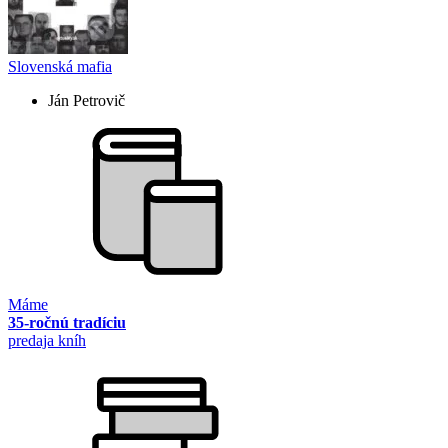
Slovenská mafia
Ján Petrovič
Máme
35-ročnú tradíciu
predaja kníh