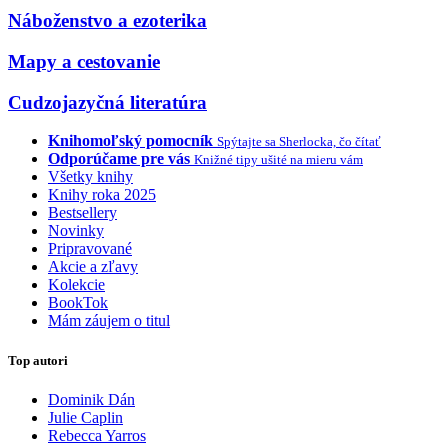
Náboženstvo a ezoterika
Mapy a cestovanie
Cudzojazyčná literatúra
Knihomoľský pomocník
Spýtajte sa Sherlocka, čo čítať
Odporúčame pre vás
Knižné tipy ušité na mieru vám
Všetky knihy
Knihy roka 2025
Bestsellery
Novinky
Pripravované
Akcie a zľavy
Kolekcie
BookTok
Mám záujem o titul
Top autori
Dominik Dán
Julie Caplin
Rebecca Yarros