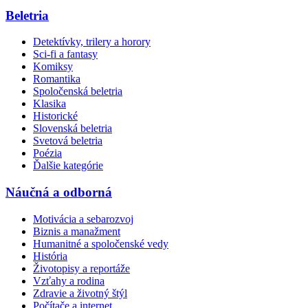
Beletria
Detektívky, trilery a horory
Sci-fi a fantasy
Komiksy
Romantika
Spoločenská beletria
Klasika
Historické
Slovenská beletria
Svetová beletria
Poézia
Ďalšie kategórie
Náučná a odborná
Motivácia a sebarozvoj
Biznis a manažment
Humanitné a spoločenské vedy
História
Životopisy a reportáže
Vzťahy a rodina
Zdravie a životný štýl
Počítače a internet