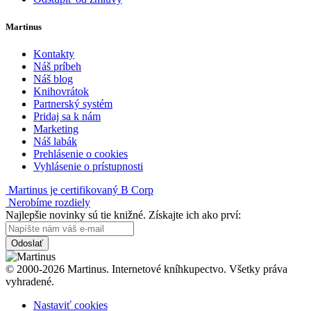
Martinus
Kontakty
Náš príbeh
Náš blog
Knihovrátok
Partnerský systém
Pridaj sa k nám
Marketing
Náš labák
Prehlásenie o cookies
Vyhlásenie o prístupnosti
Martinus je certifikovaný B Corp
Nerobíme rozdiely
Najlepšie novinky sú tie knižné. Získajte ich ako prví:
Odoslať
© 2000-2026 Martinus. Internetové kníhkupectvo. Všetky práva
vyhradené.
Nastaviť cookies