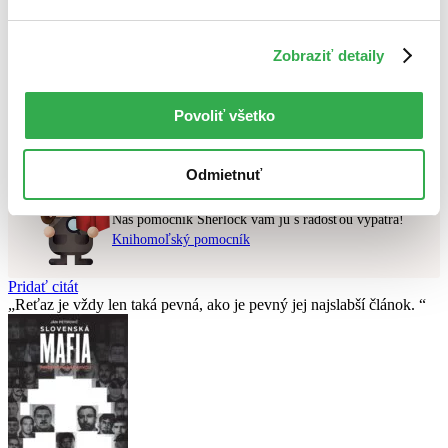
Najvyššia zľava
Zobraziť detaily
Použité filtre
Zrušiť filtre
v zľave
Nebol nájdený
žiadny titul
vyhovujúci zadaným podmienkam.
Povoliť všetko
Skúste prosím zmeniť vyhľadávaný výraz.
Odmietnuť
Chcete poradiť knihu?
Náš pomocník Sherlock vám ju s radosťou vypátra!
Knihomoľský pomocník
Pridať citát
Reťaz je vždy len taká pevná, ako je pevný jej najslabší­ článok.