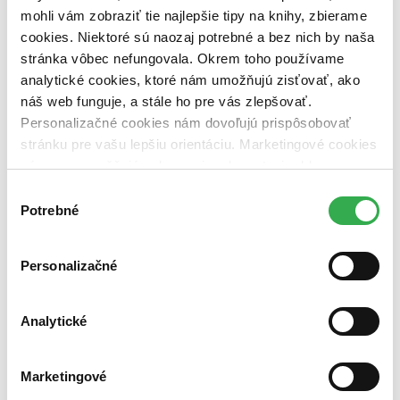
mohli vám zobraziť tie najlepšie tipy na knihy, zbierame
vypredaných)
cookies. Niektoré sú naozaj potrebné a bez nich by naša
Nové / čítané
stránka vôbec nefungovala. Okrem toho používame
nová (0 titulov)
nová
analytické cookies, ktoré nám umožňujú zisťovať, ako
čítaná (0 titulov)
čítaná
náš web funguje, a stále ho pre vás zlepšovať.
čítaná - výborný stav (0 titulov)
čítaná - výborný stav
čítaná - mierne opotrebovaná (0 titulov)
čítaná - mierne
Personalizačné cookies nám dovoľujú prispôsobovať
opotrebovaná
stránku pre vašu lepšiu orientáciu. Marketingové cookies
čítané verzie vypredaných kníh (0 titulov)
čítané verzie
nám zas umožňujú zobrazenie relevantnej reklamy.
vypredaných kníh
Niektoré údaje zdieľame aj s tretími stranami. Veľmi by
Výber
Zúžiť výber
nám pomohlo, keby sme mohli používať všetky tieto
Potrebné
súhlasu
cookies. Ďakujeme!
Zoradiť
Personalizačné
Analytické
Bestsellery
Top hodnotené
Novinky
Najdrahšie
Marketingové
Najlacnejšie