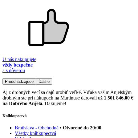
U nás nakupujete
vždy bezpečne
a s dôverou
Predchádzajúce
Ďalšie
Aj z drobných vecí sa dajú urobiť veľké. Vďaka vašim Anjelským
drobným ste pri nákupoch na Martinuse darovali už
1 501 846,00 €
na Dobrého Anjela
. Ďakujeme!
Kníhkupectvá
Bratislava - Obchodná
• Otvorené do 20:00
Všetky kníhkupectvá