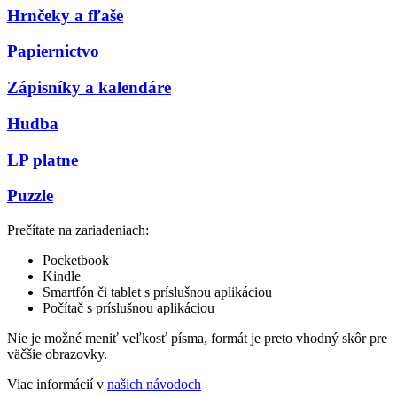
Hrnčeky a fľaše
Papiernictvo
Zápisníky a kalendáre
Hudba
LP platne
Puzzle
Prečítate na zariadeniach:
Pocketbook
Kindle
Smartfón či tablet s príslušnou aplikáciou
Počítač s príslušnou aplikáciou
Nie je možné meniť veľkosť písma, formát je preto vhodný skôr pre
väčšie obrazovky.
Viac informácií v
našich návodoch