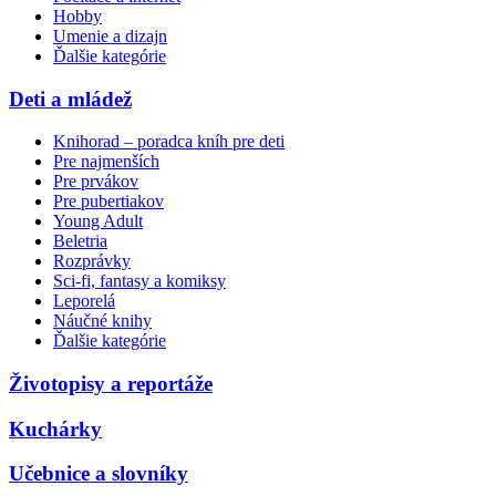
Hobby
Umenie a dizajn
Ďalšie kategórie
Deti a mládež
Knihorad – poradca kníh pre deti
Pre najmenších
Pre prvákov
Pre pubertiakov
Young Adult
Beletria
Rozprávky
Sci-fi, fantasy a komiksy
Leporelá
Náučné knihy
Ďalšie kategórie
Životopisy a reportáže
Kuchárky
Učebnice a slovníky