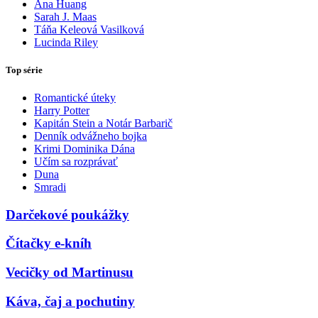
Ana Huang
Sarah J. Maas
Táňa Keleová Vasilková
Lucinda Riley
Top série
Romantické úteky
Harry Potter
Kapitán Stein a Notár Barbarič
Denník odvážneho bojka
Krimi Dominika Dána
Učím sa rozprávať
Duna
Smradi
Darčekové poukážky
Čítačky e-kníh
Vecičky od Martinusu
Káva, čaj a pochutiny