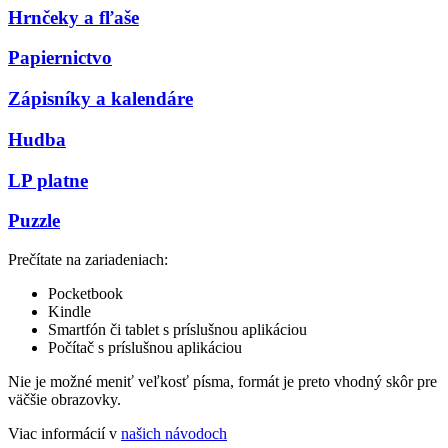
Hrnčeky a fľaše
Papiernictvo
Zápisníky a kalendáre
Hudba
LP platne
Puzzle
Prečítate na zariadeniach:
Pocketbook
Kindle
Smartfón či tablet s príslušnou aplikáciou
Počítač s príslušnou aplikáciou
Nie je možné meniť veľkosť písma, formát je preto vhodný skôr pre
väčšie obrazovky.
Viac informácií v
našich návodoch