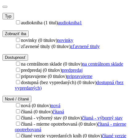
Typ
audiokniha (1 titul)
audiokniha
1
Zobraziť iba
novinky (0 titulov)
novinky
zľavnené tituly (0 titulov)
zľavnené tituly
Dostupnosť
na centrálnom sklade (0 titulov)
na centrálnom sklade
predpredaj (0 titulov)
predpredaj
pripravujeme (0 titulov)
pripravujeme
dostupná (bez vypredaných) (0 titulov)
dostupná (bez
vypredaných)
Nové / čítané
nová (0 titulov)
nová
čítaná (0 titulov)
čítaná
čítaná - výborný stav (0 titulov)
čítaná - výborný stav
čítaná - mierne opotrebovaná (0 titulov)
čítaná - mierne
opotrebovaná
čítané verzie vypredaných kníh (0 titulov)
čítané verzie