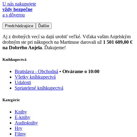
U nás nakupujete
vždy bezpečne
a s dôverou
Predchádzajúce
Ďalšie
Aj z drobných vecí sa dajú urobiť veľké. Vďaka vašim Anjelským
drobným ste pri nákupoch na Martinuse darovali už
1 501 609,00 €
na Dobrého Anjela
. Ďakujeme!
Kníhkupectvá
Bratislava - Obchodná
• Otvárame o 10:00
Všetky kníhkupectvá
Udalosti
Spriatelené kníhkupectvá
Kategórie
Knihy
E-knihy
Audioknihy
Hry
Filmy