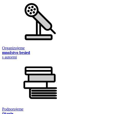
Organizujeme
množstvo besied
s autormi
Podporujeme
čítanie