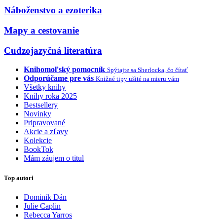
Náboženstvo a ezoterika
Mapy a cestovanie
Cudzojazyčná literatúra
Knihomoľský pomocník
Spýtajte sa Sherlocka, čo čítať
Odporúčame pre vás
Knižné tipy ušité na mieru vám
Všetky knihy
Knihy roka 2025
Bestsellery
Novinky
Pripravované
Akcie a zľavy
Kolekcie
BookTok
Mám záujem o titul
Top autori
Dominik Dán
Julie Caplin
Rebecca Yarros