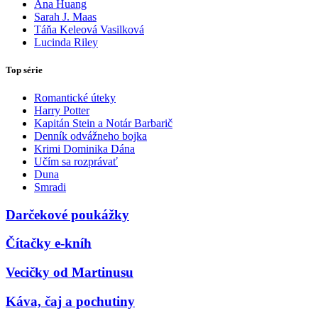
Ana Huang
Sarah J. Maas
Táňa Keleová Vasilková
Lucinda Riley
Top série
Romantické úteky
Harry Potter
Kapitán Stein a Notár Barbarič
Denník odvážneho bojka
Krimi Dominika Dána
Učím sa rozprávať
Duna
Smradi
Darčekové poukážky
Čítačky e-kníh
Vecičky od Martinusu
Káva, čaj a pochutiny