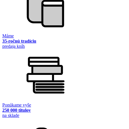
Máme
35-ročnú tradíciu
predaja kníh
Ponúkame vyše
250 000 titulov
na sklade