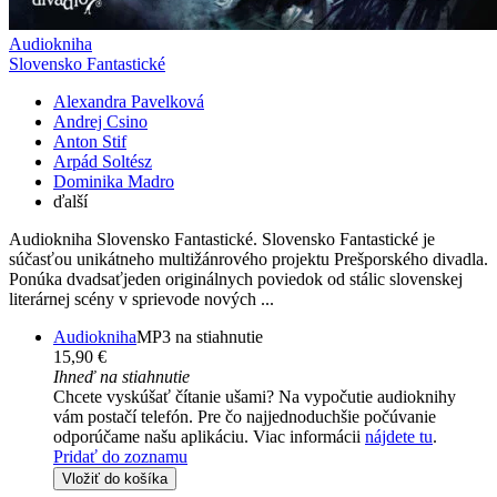
Audiokniha
Slovensko Fantastické
Alexandra Pavelková
Andrej Csino
Anton Stif
Arpád Soltész
Dominika Madro
ďalší
Audiokniha Slovensko Fantastické. Slovensko Fantastické je
súčasťou unikátneho multižánrového projektu Prešporského divadla.
Ponúka dvadsaťjeden originálnych poviedok od stálic slovenskej
literárnej scény v sprievode nových ...
Audiokniha
MP3 na stiahnutie
15,90 €
Ihneď na stiahnutie
Chcete vyskúšať čítanie ušami? Na vypočutie audioknihy
vám postačí telefón. Pre čo najjednoduchšie počúvanie
odporúčame našu aplikáciu. Viac informácii
nájdete tu
.
Pridať do zoznamu
Vložiť do košíka