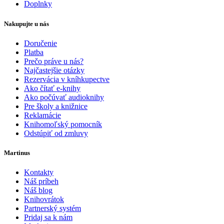
Doplnky
Nakupujte u nás
Doručenie
Platba
Prečo práve u nás?
Najčastejšie otázky
Rezervácia v kníhkupectve
Ako čítať e-knihy
Ako počúvať audioknihy
Pre školy a knižnice
Reklamácie
Knihomoľský pomocník
Odstúpiť od zmluvy
Martinus
Kontakty
Náš príbeh
Náš blog
Knihovrátok
Partnerský systém
Pridaj sa k nám