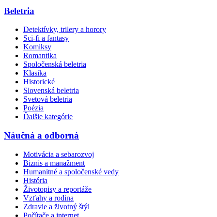
Beletria
Detektívky, trilery a horory
Sci-fi a fantasy
Komiksy
Romantika
Spoločenská beletria
Klasika
Historické
Slovenská beletria
Svetová beletria
Poézia
Ďalšie kategórie
Náučná a odborná
Motivácia a sebarozvoj
Biznis a manažment
Humanitné a spoločenské vedy
História
Životopisy a reportáže
Vzťahy a rodina
Zdravie a životný štýl
Počítače a internet