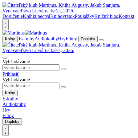
Doručenie
Kníhkupectvá
Knihovrátok
Poukážky
Knižný blog
Kontakt
E-knihy
Audioknihy
Hry
Filmy
Knihy
Doplnky
Vyhľadávanie
Prihlásiť
Vyhľadávanie
Knihy
E-knihy
Audioknihy
Hry
Filmy
Doplnky