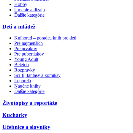
Hobby
Umenie a dizajn
Ďalšie kategórie
Deti a mládež
Knihorad – poradca kníh pre deti
Pre najmenších
Pre prvákov
Pre pubertiakov
Young Adult
Beletria
Rozprávky
Sci-fi, fantasy a komiksy
Leporelá
Náučné knihy
Ďalšie kategórie
Životopisy a reportáže
Kuchárky
Učebnice a slovníky