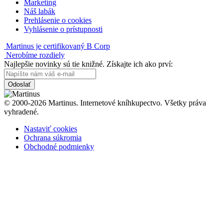
Marketing
Náš labák
Prehlásenie o cookies
Vyhlásenie o prístupnosti
Martinus je certifikovaný B Corp
Nerobíme rozdiely
Najlepšie novinky sú tie knižné. Získajte ich ako prví:
Odoslať
© 2000-2026 Martinus. Internetové kníhkupectvo. Všetky práva
vyhradené.
Nastaviť cookies
Ochrana súkromia
Obchodné podmienky