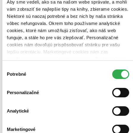
Aby sme vedeli, ako sa na našom webe správate, a mohli
vám zobraziť tie najlepšie tipy na knihy, zbierame cookies.
Vydavateľstvo
Prešporské divadlo (1 titul)
Prešporské divadlo
1
Niektoré sú naozaj potrebné a bez nich by naša stránka
vôbec nefungovala. Okrem toho používame analytické
Formát
cookies, ktoré nám umožňujú zisťovať, ako náš web
Audiokniha: MP3 (1 titul)
Audiokniha: MP3
1
funguje, a stále ho pre vás zlepšovať. Personalizačné
Zúžiť výber
cookies nám dovoľujú prispôsobovať stránku pre vašu
lepšiu orientáciu. Marketingové cookies nám zas
Zoradiť
umožňujú zobrazenie relevantnej reklamy. Niektoré údaje
zdieľame aj s tretími stranami. Veľmi by nám pomohlo,
Výber
keby sme mohli používať všetky tieto cookies. Ďakujeme!
Potrebné
súhlasu
Bestsellery
Top hodnotené
Personalizačné
Novinky
Najdrahšie
Najlacnejšie
Analytické
Najvyššia zľava
Použité filtre
Marketingové
Zrušiť filtre