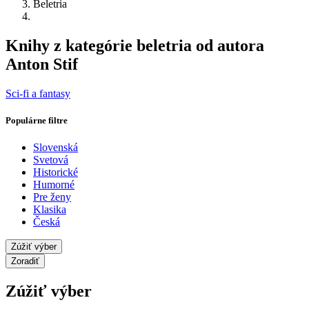
Beletria
Knihy z kategórie beletria od autora
Anton Stif
Sci-fi a fantasy
Populárne filtre
Slovenská
Svetová
Historické
Humorné
Pre ženy
Klasika
Česká
Zúžiť výber
Zoradiť
Zúžiť výber