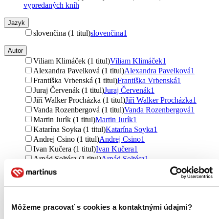
vypredaných kníh
Jazyk
slovenčina (1 titul)
slovenčina
1
Autor
Viliam Klimáček (1 titul)
Viliam Klimáček
1
Alexandra Pavelková (1 titul)
Alexandra Pavelková
1
Františka Vrbenská (1 titul)
Františka Vrbenská
1
Juraj Červenák (1 titul)
Juraj Červenák
1
Jiří Walker Procházka (1 titul)
Jiří Walker Procházka
1
Vanda Rozenbergová (1 titul)
Vanda Rozenbergová
1
Martin Jurík (1 titul)
Martin Jurík
1
Katarína Soyka (1 titul)
Katarína Soyka
1
Andrej Csino (1 titul)
Andrej Csino
1
Ivan Kučera (1 titul)
Ivan Kučera
1
Arpád Soltész (1 titul)
Arpád Soltész
1
Milan Tichý (1 titul)
Milan Tichý
1
Dominika Madro (1 titul)
Dominika Madro
1
Marek Brenišin (1 titul)
Marek Brenišin
1
Anton Stif (1 titul)
Anton Stif
1
Môžeme pracovať s cookies a kontaktnými údajmi?
Lenona Štibláriková (1 titul)
Lenona Štibláriková
1
Ďalšie možnosti