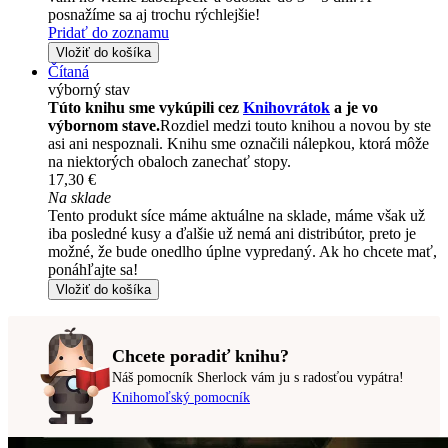
posnažíme sa aj trochu rýchlejšie!
Pridať do zoznamu
Vložiť do košíka
Čítaná
výborný stav
Túto knihu sme vykúpili cez
Knihovrátok
a je vo
výbornom stave.
Rozdiel medzi touto knihou a novou by ste
asi ani nespoznali. Knihu sme označili nálepkou, ktorá môže
na niektorých obaloch zanechať stopy.
17,30 €
Na sklade
Tento produkt síce máme aktuálne na sklade, máme však už
iba posledné kusy a ďalšie už nemá ani distribútor, preto je
možné, že bude onedlho úplne vypredaný. Ak ho chcete mať,
ponáhľajte sa!
Vložiť do košíka
Chcete poradiť knihu?
Náš pomocník Sherlock vám ju s radosťou vypátra!
Knihomoľský pomocník