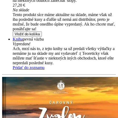
na niektorých obaloch zanechať stopy.
27,20 €
Na sklade
Tento produkt síce máme aktuálne na sklade, máme však už
iba posledné kusy a ďalšie už nemá ani distribútor, preto je
možné, že bude onedlho úplne vypredaný. Ak ho chcete mať,
ponáhľajte sa!
Vložiť do košíka
Kniha
pevná väzba
Vypredané
Ach, mrzí nás to, z tejto knihy sa už predali všetky výtlačky a
nemáme ju na sklade my ani vydavateľ :( Teoreticky však
môžete mať šťastie v niektorých iných obchodoch, ktoré ešte
nepredali posledné kusy.
Pridať do zoznamu