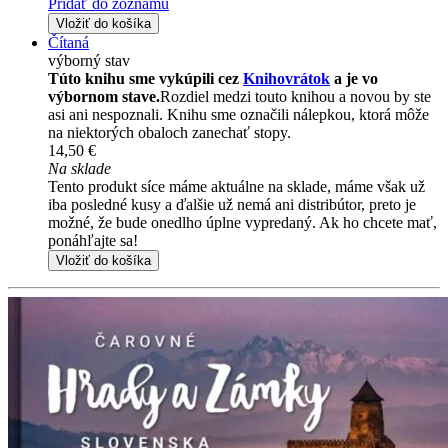
Pridať do zoznamu
Vložiť do košíka
Čítaná
výborný stav
Túto knihu sme vykúpili cez
Knihovrátok
a je vo
výbornom stave.
Rozdiel medzi touto knihou a novou by ste
asi ani nespoznali. Knihu sme označili nálepkou, ktorá môže
na niektorých obaloch zanechať stopy.
14,50 €
Na sklade
Tento produkt síce máme aktuálne na sklade, máme však už
iba posledné kusy a ďalšie už nemá ani distribútor, preto je
možné, že bude onedlho úplne vypredaný. Ak ho chcete mať,
ponáhľajte sa!
Vložiť do košíka