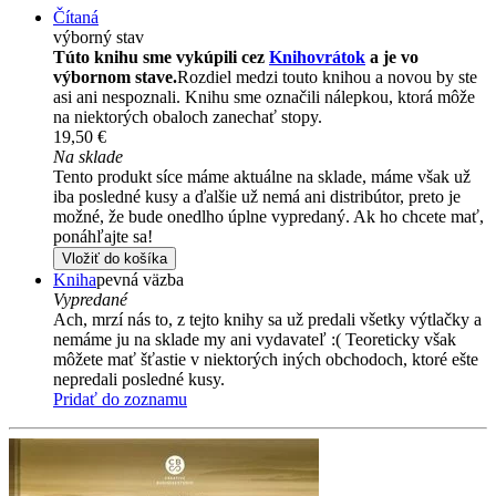
Čítaná
výborný stav
Túto knihu sme vykúpili cez
Knihovrátok
a je vo
výbornom stave.
Rozdiel medzi touto knihou a novou by ste
asi ani nespoznali. Knihu sme označili nálepkou, ktorá môže
na niektorých obaloch zanechať stopy.
19,50 €
Na sklade
Tento produkt síce máme aktuálne na sklade, máme však už
iba posledné kusy a ďalšie už nemá ani distribútor, preto je
možné, že bude onedlho úplne vypredaný. Ak ho chcete mať,
ponáhľajte sa!
Vložiť do košíka
Kniha
pevná väzba
Vypredané
Ach, mrzí nás to, z tejto knihy sa už predali všetky výtlačky a
nemáme ju na sklade my ani vydavateľ :( Teoreticky však
môžete mať šťastie v niektorých iných obchodoch, ktoré ešte
nepredali posledné kusy.
Pridať do zoznamu