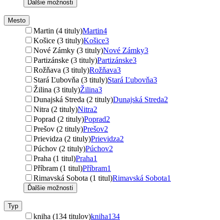
Ďalšie možnosti
Mesto
Martin (4 tituly)
Martin
4
Košice (3 tituly)
Košice
3
Nové Zámky (3 tituly)
Nové Zámky
3
Partizánske (3 tituly)
Partizánske
3
Rožňava (3 tituly)
Rožňava
3
Stará Ľubovňa (3 tituly)
Stará Ľubovňa
3
Žilina (3 tituly)
Žilina
3
Dunajská Streda (2 tituly)
Dunajská Streda
2
Nitra (2 tituly)
Nitra
2
Poprad (2 tituly)
Poprad
2
Prešov (2 tituly)
Prešov
2
Prievidza (2 tituly)
Prievidza
2
Púchov (2 tituly)
Púchov
2
Praha (1 titul)
Praha
1
Příbram (1 titul)
Příbram
1
Rimavská Sobota (1 titul)
Rimavská Sobota
1
Ďalšie možnosti
Typ
kniha (134 titulov)
kniha
134