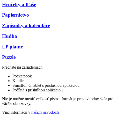
Hrnčeky a fľaše
Papiernictvo
Zápisníky a kalendáre
Hudba
LP platne
Puzzle
Prečítate na zariadeniach:
Pocketbook
Kindle
Smartfón či tablet s príslušnou aplikáciou
Počítač s príslušnou aplikáciou
Nie je možné meniť veľkosť písma, formát je preto vhodný skôr pre
väčšie obrazovky.
Viac informácií v
našich návodoch