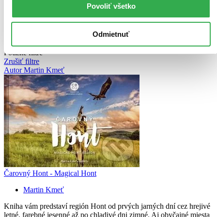
Novinky
Povoliť všetko
Najdrahšie
Najlacnejšie
Najvyššia zľava
Odmietnuť
134 produktov
Použité filtre
Zrušiť filtre
Autor Martin Kmeť
Čarovný Hont - Magical Hont
Martin Kmeť
Kniha vám predstaví región Hont od prvých jarných dní cez hrejivé
letné, farebné jesenné až po chladivé dni zimné. Aj obyčajné miesta