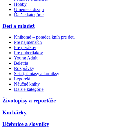
Hobby
Umenie a dizajn
Ďalšie kategórie
Deti a mládež
Knihorad – poradca kníh pre deti
Pre najmenších
Pre prvákov
Pre pubertiakov
Young Adult
Beletria
Rozprávky
Sci-fi, fantasy a komiksy
Leporelá
Náučné knihy
Ďalšie kategórie
Životopisy a reportáže
Kuchárky
Učebnice a slovníky