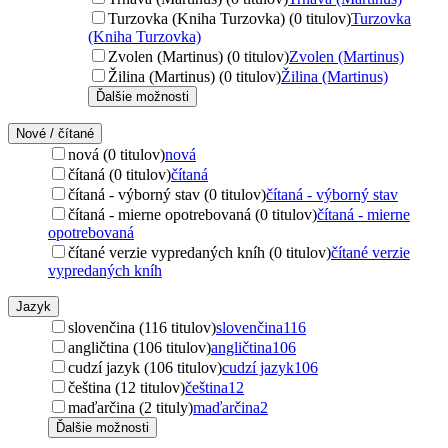
Turzovka (Kniha Turzovka) (0 titulov)
Turzovka
(Kniha Turzovka)
Zvolen (Martinus) (0 titulov)
Zvolen (Martinus)
Žilina (Martinus) (0 titulov)
Žilina (Martinus)
Ďalšie možnosti
Nové / čítané
nová (0 titulov)
nová
čítaná (0 titulov)
čítaná
čítaná - výborný stav (0 titulov)
čítaná - výborný stav
čítaná - mierne opotrebovaná (0 titulov)
čítaná - mierne
opotrebovaná
čítané verzie vypredaných kníh (0 titulov)
čítané verzie
vypredaných kníh
Jazyk
slovenčina (116 titulov)
slovenčina
116
angličtina (106 titulov)
angličtina
106
cudzí jazyk (106 titulov)
cudzí jazyk
106
čeština (12 titulov)
čeština
12
maďarčina (2 tituly)
maďarčina
2
Ďalšie možnosti