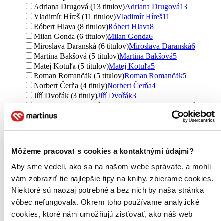
Adriana Drugová (13 titulov)
Adriana Drugová
13
Vladimír Híreš (11 titulov)
Vladimír Híreš
11
Róbert Hlava (8 titulov)
Róbert Hlava
8
Milan Gonda (6 titulov)
Milan Gonda
6
Miroslava Daranská (6 titulov)
Miroslava Daranská
6
Martina Bakšová (5 titulov)
Martina Bakšová
5
Matej Kotuľa (5 titulov)
Matej Kotuľa
5
Roman Romančák (5 titulov)
Roman Romančák
5
Norbert Čerňa (4 tituly)
Norbert Čerňa
4
Jiří Dvořák (3 tituly)
Jiří Dvořák
3
Miroslava Osvaldová (3 tituly)
Miroslava Osvaldová
3
Lubomír Sedlák (3 tituly)
Lubomír Sedlák
3
Daniel Rybička (3 tituly)
Daniel Rybička
3
Kmeť Martin (3 tituly)
Kmeť Martin
3
Bibiana Bystrenová (3 tituly)
Bibiana Bystrenová
3
Môžeme pracovať s cookies a kontaktnými údajmi?
Vladimír Cirbes (3 tituly)
Vladimír Cirbes
3
Miroslav Sabo (3 tituly)
Miroslav Sabo
3
Aby sme vedeli, ako sa na našom webe správate, a mohli
Tomáš Belko (2 tituly)
Tomáš Belko
2
vám zobraziť tie najlepšie tipy na knihy, zbierame cookies.
Ivan Varga (2 tituly)
Ivan Varga
2
Niektoré sú naozaj potrebné a bez nich by naša stránka
Belko Tomáš (2 tituly)
Belko Tomáš
2
vôbec nefungovala. Okrem toho používame analytické
Renáta Kolenčíková (2 tituly)
Renáta Kolenčíková
2
Monika Zaklaiová (2 tituly)
Monika Zaklaiová
2
cookies, ktoré nám umožňujú zisťovať, ako náš web