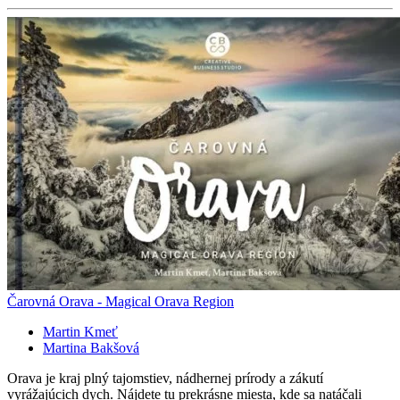
Čarovná Orava - Magical Orava Region
Martin Kmeť
Martina Bakšová
Orava je kraj plný tajomstiev, nádhernej prírody a zákutí
vyrážajúcich dych. Nájdete tu prekrásne miesta, kde sa natáčali