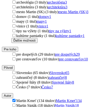
archeológia (3 tituly)
archeológia
3
architektúra (3 tituly)
architektúra
3
mesto Martin (SK) (3 tituly)
mesto Martin (SK)
3
domov (1 titul)
domov
1
mapy (1 titul)
mapy
1
vinice (1 titul)
vinice
1
tipy na výlety (1 titul)
tipy na výlety
1
kultúrne pamiatky (1 titul)
kultúrne pamiatky
1
Ďalšie možnosti
Pre koho
pre dospelých (29 titulov)
pre dospelých
29
pre cestovateľov (10 titulov)
pre cestovateľov
10
Pôvod
Slovensko (65 titulov)
Slovensko
65
zahraničný (8 titulov)
zahraničný
8
Spojené štáty (8 titulov)
Spojené štáty
8
Česko (7 titulov)
Česko
7
Autor
Martin Kmeť (134 titulov)
Martin Kmeť
134
Martin Sipták (18 titulov)
Martin Sipták
18