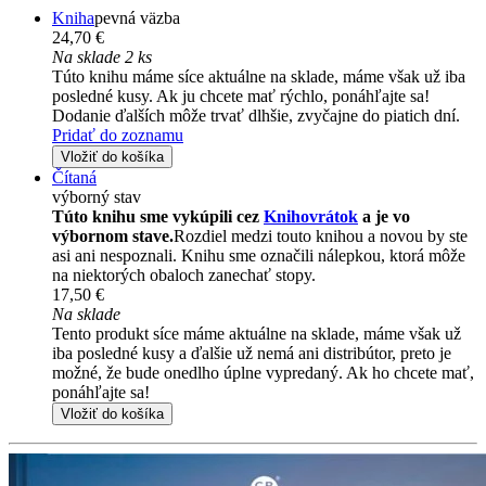
Kniha
pevná väzba
24,70 €
Na sklade 2 ks
Túto knihu máme síce aktuálne na sklade, máme však už iba
posledné kusy. Ak ju chcete mať rýchlo, ponáhľajte sa!
Dodanie ďalších môže trvať dlhšie, zvyčajne do piatich dní.
Pridať do zoznamu
Vložiť do košíka
Čítaná
výborný stav
Túto knihu sme vykúpili cez
Knihovrátok
a je vo
výbornom stave.
Rozdiel medzi touto knihou a novou by ste
asi ani nespoznali. Knihu sme označili nálepkou, ktorá môže
na niektorých obaloch zanechať stopy.
17,50 €
Na sklade
Tento produkt síce máme aktuálne na sklade, máme však už
iba posledné kusy a ďalšie už nemá ani distribútor, preto je
možné, že bude onedlho úplne vypredaný. Ak ho chcete mať,
ponáhľajte sa!
Vložiť do košíka