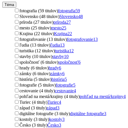
Téma
fotografia (59 titulov)
fotografia
59
Slovensko (48 titulov)
Slovensko
48
príroda (27 titulov)
príroda
27
mesto (25 titulov)
mesto
25
Krajina (22 titulov)
Krajina
22
fotografovanie (13 titulov)
fotografovanie
13
ľudia (13 titulov)
ľudia
13
turistika (12 titulov)
turistika
12
stavby (10 titulov)
stavby
10
spoločnosť (6 titulov)
spoločnosť
6
hrady (6 titulov)
hrady
6
zámky (6 titulov)
zámky
6
história (5 titulov)
história
5
fotografie (5 titulov)
fotografie
5
cestovanie (4 tituly)
cestovanie
4
pohľad na mestá/krajiny (4 tituly)
pohľad na mestá/krajiny
4
Turiec (4 tituly)
Turiec
4
západ (3 tituly)
západ
3
digitálne fotografie (3 tituly)
digitálne fotografie
3
kostoly (3 tituly)
kostoly
3
Česko (3 tituly)
Česko
3