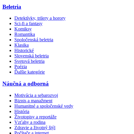
Beletria
Detektívky, trilery a horory
Sci-fi a fantasy
Komiksy
Romantika
Spoločenská beletria
Klasika
Historické
Slovenská beletria
Svetová beletria
Poézia
Ďalšie kategórie
Náučná a odborná
Motivácia a sebarozvoj
Biznis a manažment
Humanitné a spoločenské vedy
História
Životopisy a reportáže
Vzťahy a rodina
Zdravie a životný štýl
Počítače a internet