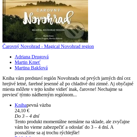
Čarovný Novohrad - Magical Novohrad region
Adriana Drugová
Martin Kmeť
Martina Bakšová
Kniha vám predstaví región Novohradu od prvých jarných dní cez
hrejivé letné, farebné jesenné až po chladivé dni zimné. Aj obyčajné
miesta môžete v tejto knihe vidieť inak, čarovne! Nechajme sa
previesť týmto nádherným regiónom...
Kniha
pevná väzba
24,10 €
Do 3 – 4 dní
Tento produkt momentálne nemáme na sklade, ale zvyčajne
vám ho vieme zabezpečiť a odoslať do 3 – 4 dní. A
posnažíme sa aj trochu rýchlejšie!