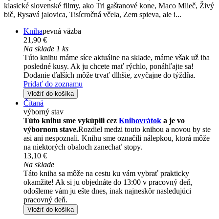
klasické slovenské filmy, ako Tri gaštanové kone, Maco Mlieč, Živý
bič, Rysavá jalovica, Tisícročná včela, Zem spieva, ale i...
Kniha
pevná väzba
21,90 €
Na sklade 1 ks
Túto knihu máme síce aktuálne na sklade, máme však už iba
posledné kusy. Ak ju chcete mať rýchlo, ponáhľajte sa!
Dodanie ďalších môže trvať dlhšie, zvyčajne do týždňa.
Pridať do zoznamu
Vložiť do košíka
Čítaná
výborný stav
Túto knihu sme vykúpili cez
Knihovrátok
a je vo
výbornom stave.
Rozdiel medzi touto knihou a novou by ste
asi ani nespoznali. Knihu sme označili nálepkou, ktorá môže
na niektorých obaloch zanechať stopy.
13,10 €
Na sklade
Táto kniha sa môže na cestu ku vám vybrať prakticky
okamžite! Ak si ju objednáte do 13:00 v pracovný deň,
odošleme vám ju ešte dnes, inak najneskôr nasledujúci
pracovný deň.
Vložiť do košíka