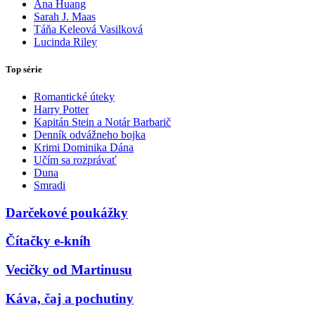
Ana Huang
Sarah J. Maas
Táňa Keleová Vasilková
Lucinda Riley
Top série
Romantické úteky
Harry Potter
Kapitán Stein a Notár Barbarič
Denník odvážneho bojka
Krimi Dominika Dána
Učím sa rozprávať
Duna
Smradi
Darčekové poukážky
Čítačky e-kníh
Vecičky od Martinusu
Káva, čaj a pochutiny