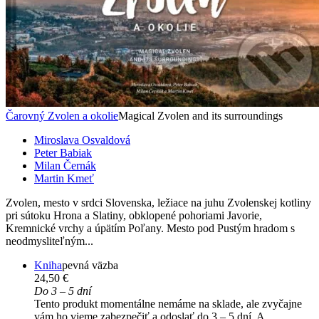
Čarovný Zvolen a okolie
Magical Zvolen and its surroundings
Miroslava Osvaldová
Peter Babiak
Milan Černák
Martin Kmeť
Zvolen, mesto v srdci Slovenska, ležiace na juhu Zvolenskej kotliny
pri sútoku Hrona a Slatiny, obklopené pohoriami Javorie,
Kremnické vrchy a úpätím Poľany. Mesto pod Pustým hradom s
neodmysliteľným...
Kniha
pevná väzba
24,50 €
Do 3 – 5 dní
Tento produkt momentálne nemáme na sklade, ale zvyčajne
vám ho vieme zabezpečiť a odoslať do 3 – 5 dní. A