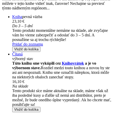
môžete v tejto knihe vidieť inak, čarovne! Nechajme sa previesť
týmto nádherným regiónom...
Kniha
pevná väzba
23,10 €
Do 3 – 5 dní
Tento produkt momentálne nemáme na sklade, ale zvyčajne
vám ho vieme zabezpečiť a odoslať do 3 – 5 dní. A
posnažíme sa aj trochu rýchlejšie!
Pridať do zoznamu
Vložiť do košíka
Čítaná
výborný stav
Túto knihu sme vykúpili cez
Knihovrátok
a je vo
výbornom stave.
Rozdiel medzi touto knihou a novou by ste
asi ani nespoznali. Knihu sme označili nálepkou, ktorá môže
na niektorých obaloch zanechať stopy.
16,10 €
Na sklade
Tento produkt síce máme aktuálne na sklade, máme však už
iba posledné kusy a ďalšie už nemá ani distribútor, preto je
možné, že bude onedlho úplne vypredaný. Ak ho chcete mať,
ponáhľajte sa!
Vložiť do košíka