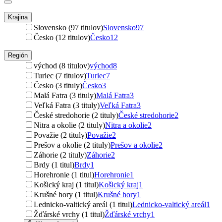
Krajina
Slovensko (97 titulov)
Slovensko
97
Česko (12 titulov)
Česko
12
Región
východ (8 titulov)
východ
8
Turiec (7 titulov)
Turiec
7
Česko (3 tituly)
Česko
3
Malá Fatra (3 tituly)
Malá Fatra
3
Veľká Fatra (3 tituly)
Veľká Fatra
3
České stredohorie (2 tituly)
České stredohorie
2
Nitra a okolie (2 tituly)
Nitra a okolie
2
Považie (2 tituly)
Považie
2
Prešov a okolie (2 tituly)
Prešov a okolie
2
Záhorie (2 tituly)
Záhorie
2
Brdy (1 titul)
Brdy
1
Horehronie (1 titul)
Horehronie
1
Košický kraj (1 titul)
Košický kraj
1
Krušné hory (1 titul)
Krušné hory
1
Lednicko-valtický areál (1 titul)
Lednicko-valtický areál
1
Žďárské vrchy (1 titul)
Žďárské vrchy
1