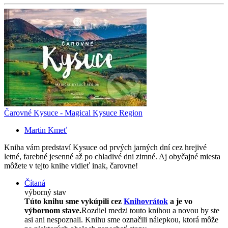
Čarovné Kysuce - Magical Kysuce Region
Martin Kmeť
Kniha vám predstaví Kysuce od prvých jarných dní cez hrejivé
letné, farebné jesenné až po chladivé dni zimné. Aj obyčajné miesta
môžete v tejto knihe vidieť inak, čarovne!
Čítaná
výborný stav
Túto knihu sme vykúpili cez
Knihovrátok
a je vo
výbornom stave.
Rozdiel medzi touto knihou a novou by ste
asi ani nespoznali. Knihu sme označili nálepkou, ktorá môže