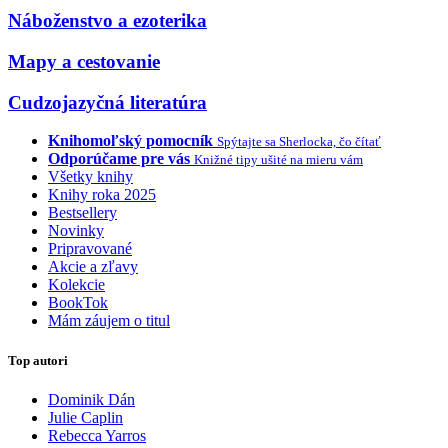
Náboženstvo a ezoterika
Mapy a cestovanie
Cudzojazyčná literatúra
Knihomoľský pomocník
Spýtajte sa Sherlocka, čo čítať
Odporúčame pre vás
Knižné tipy ušité na mieru vám
Všetky knihy
Knihy roka 2025
Bestsellery
Novinky
Pripravované
Akcie a zľavy
Kolekcie
BookTok
Mám záujem o titul
Top autori
Dominik Dán
Julie Caplin
Rebecca Yarros