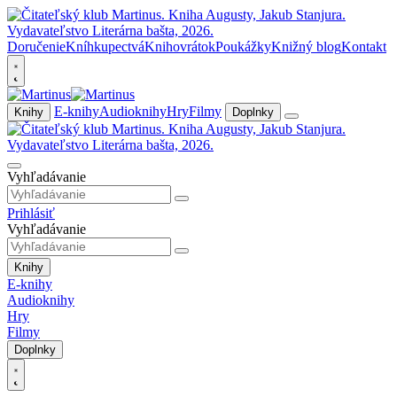
Doručenie
Kníhkupectvá
Knihovrátok
Poukážky
Knižný blog
Kontakt
E-knihy
Audioknihy
Hry
Filmy
Knihy
Doplnky
Vyhľadávanie
Prihlásiť
Vyhľadávanie
Knihy
E-knihy
Audioknihy
Hry
Filmy
Doplnky