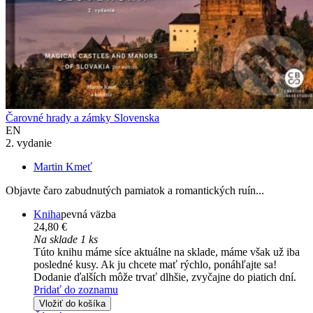
Čarovné hrady a zámky Slovenska
EN
2. vydanie
Martin Kmeť
Objavte čaro zabudnutých pamiatok a romantických ruín...
Kniha
pevná väzba
24,80 €
Na sklade 1 ks
Túto knihu máme síce aktuálne na sklade, máme však už iba
posledné kusy. Ak ju chcete mať rýchlo, ponáhľajte sa!
Dodanie ďalších môže trvať dlhšie, zvyčajne do piatich dní.
Pridať do zoznamu
Vložiť do košíka