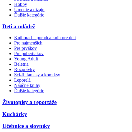
Hobby
Umenie a dizajn
Ďalšie kategórie
Deti a mládež
Knihorad – poradca kníh pre deti
Pre najmenších
Pre prvákov
Pre pubertiakov
Young Adult
Beletria
Rozprávky
Sci-fi, fantasy a komiksy
Leporelá
Náučné knihy
Ďalšie kategórie
Životopisy a reportáže
Kuchárky
Učebnice a slovníky