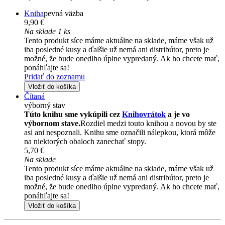
Kniha
pevná väzba
9,90 €
Na sklade 1 ks
Tento produkt síce máme aktuálne na sklade, máme však už
iba posledné kusy a ďalšie už nemá ani distribútor, preto je
možné, že bude onedlho úplne vypredaný. Ak ho chcete mať,
ponáhľajte sa!
Pridať do zoznamu
Vložiť do košíka
Čítaná
výborný stav
Túto knihu sme vykúpili cez
Knihovrátok
a je vo
výbornom stave.
Rozdiel medzi touto knihou a novou by ste
asi ani nespoznali. Knihu sme označili nálepkou, ktorá môže
na niektorých obaloch zanechať stopy.
5,70 €
Na sklade
Tento produkt síce máme aktuálne na sklade, máme však už
iba posledné kusy a ďalšie už nemá ani distribútor, preto je
možné, že bude onedlho úplne vypredaný. Ak ho chcete mať,
ponáhľajte sa!
Vložiť do košíka