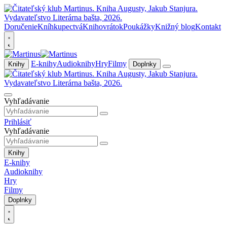
Doručenie
Kníhkupectvá
Knihovrátok
Poukážky
Knižný blog
Kontakt
E-knihy
Audioknihy
Hry
Filmy
Knihy
Doplnky
Vyhľadávanie
Prihlásiť
Vyhľadávanie
Knihy
E-knihy
Audioknihy
Hry
Filmy
Doplnky