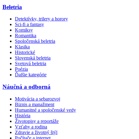
Beletria
Detektívky, trilery a horory
Sci-fi a fantasy
Komiksy
Romantika
Spoločenská beletria
Klasika
Historické
Slovenská beletria
Svetová beletria
Poézia
Ďalšie kategórie
Náučná a odborná
Motivácia a sebarozvoj
Biznis a manažment
Humanitné a spoločenské vedy
História
Životopisy a reportáže
Vzťahy a rodina
Zdravie a životný štýl
Počítače a internet