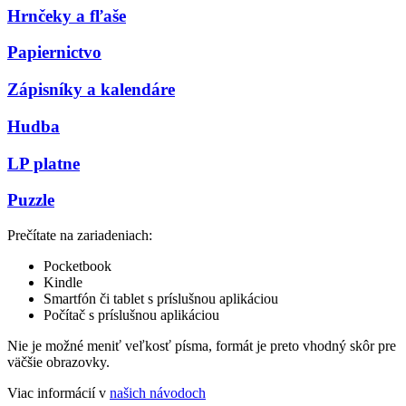
Hrnčeky a fľaše
Papiernictvo
Zápisníky a kalendáre
Hudba
LP platne
Puzzle
Prečítate na zariadeniach:
Pocketbook
Kindle
Smartfón či tablet s príslušnou aplikáciou
Počítač s príslušnou aplikáciou
Nie je možné meniť veľkosť písma, formát je preto vhodný skôr pre
väčšie obrazovky.
Viac informácií v
našich návodoch