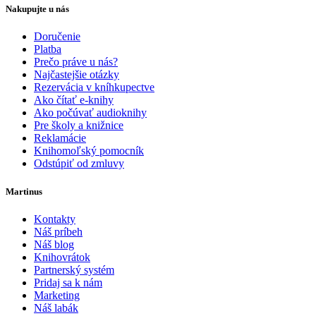
Nakupujte u nás
Doručenie
Platba
Prečo práve u nás?
Najčastejšie otázky
Rezervácia v kníhkupectve
Ako čítať e-knihy
Ako počúvať audioknihy
Pre školy a knižnice
Reklamácie
Knihomoľský pomocník
Odstúpiť od zmluvy
Martinus
Kontakty
Náš príbeh
Náš blog
Knihovrátok
Partnerský systém
Pridaj sa k nám
Marketing
Náš labák