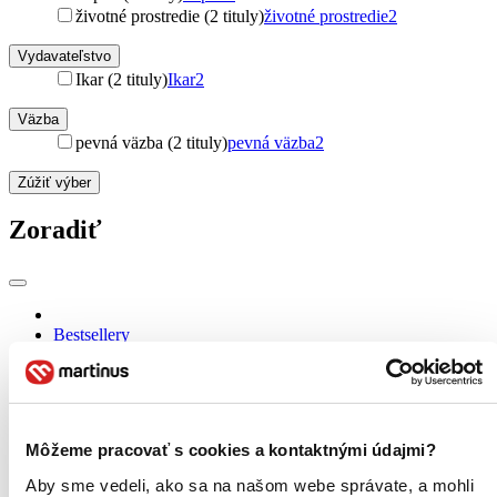
životné prostredie (2 tituly)
životné prostredie
2
Vydavateľstvo
Ikar (2 tituly)
Ikar
2
Väzba
pevná väzba (2 tituly)
pevná väzba
2
Zúžiť výber
Zoradiť
Bestsellery
Top hodnotené
Novinky
Najdrahšie
Najlacnejšie
Najvyššia zľava
Môžeme pracovať s cookies a kontaktnými údajmi?
Aby sme vedeli, ako sa na našom webe správate, a mohli
Použité filtre