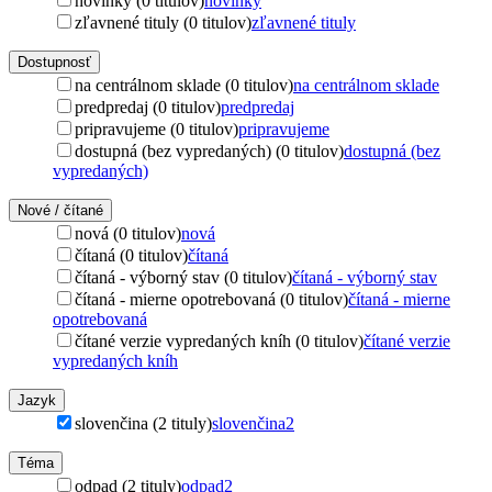
novinky (0 titulov)
novinky
zľavnené tituly (0 titulov)
zľavnené tituly
Dostupnosť
na centrálnom sklade (0 titulov)
na centrálnom sklade
predpredaj (0 titulov)
predpredaj
pripravujeme (0 titulov)
pripravujeme
dostupná (bez vypredaných) (0 titulov)
dostupná (bez
vypredaných)
Nové / čítané
nová (0 titulov)
nová
čítaná (0 titulov)
čítaná
čítaná - výborný stav (0 titulov)
čítaná - výborný stav
čítaná - mierne opotrebovaná (0 titulov)
čítaná - mierne
opotrebovaná
čítané verzie vypredaných kníh (0 titulov)
čítané verzie
vypredaných kníh
Jazyk
slovenčina (2 tituly)
slovenčina
2
Téma
odpad (2 tituly)
odpad
2