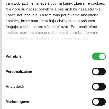
vám zobraziť tie najlepšie tipy na knihy, zbierame cookies.
Zrušiť filtre
V slovenskom jazyku
Niektoré sú naozaj potrebné a bez nich by naša stránka
vôbec nefungovala. Okrem toho používame analytické
cookies, ktoré nám umožňujú zisťovať, ako náš web
funguje, a stále ho pre vás zlepšovať. Personalizačné
cookies nám dovoľujú prispôsobovať stránku pre vašu
lepšiu orientáciu. Marketingové cookies nám zas
umožňujú zobrazenie relevantnej reklamy. Niektoré údaje
zdieľame aj s tretími stranami. Veľmi by nám pomohlo,
Výber
keby sme mohli používať všetky tieto cookies. Ďakujeme!
Potrebné
súhlasu
Personalizačné
Analytické
Marketingové