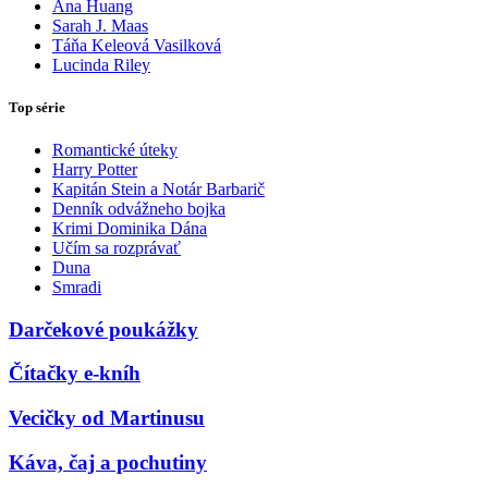
Ana Huang
Sarah J. Maas
Táňa Keleová Vasilková
Lucinda Riley
Top série
Romantické úteky
Harry Potter
Kapitán Stein a Notár Barbarič
Denník odvážneho bojka
Krimi Dominika Dána
Učím sa rozprávať
Duna
Smradi
Darčekové poukážky
Čítačky e-kníh
Vecičky od Martinusu
Káva, čaj a pochutiny