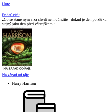
Hore
Pridať citát
Co se stane nyní a za chvíli není důležité - dokud je den po zítřku
stejný jako den před včerejškem.
Na západ od ráje
Harry Harrison