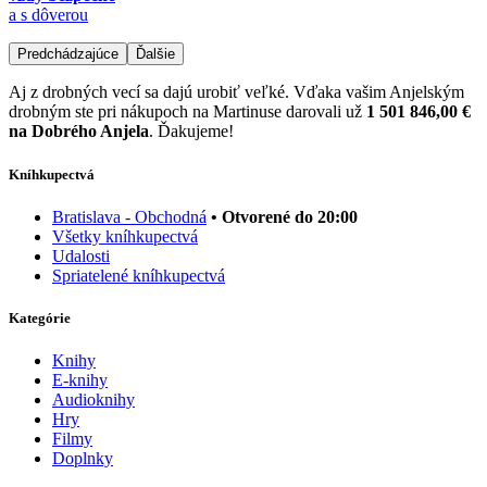
a s dôverou
Predchádzajúce
Ďalšie
Aj z drobných vecí sa dajú urobiť veľké. Vďaka vašim Anjelským
drobným ste pri nákupoch na Martinuse darovali už
1 501 846,00 €
na Dobrého Anjela
. Ďakujeme!
Kníhkupectvá
Bratislava - Obchodná
• Otvorené do 20:00
Všetky kníhkupectvá
Udalosti
Spriatelené kníhkupectvá
Kategórie
Knihy
E-knihy
Audioknihy
Hry
Filmy
Doplnky