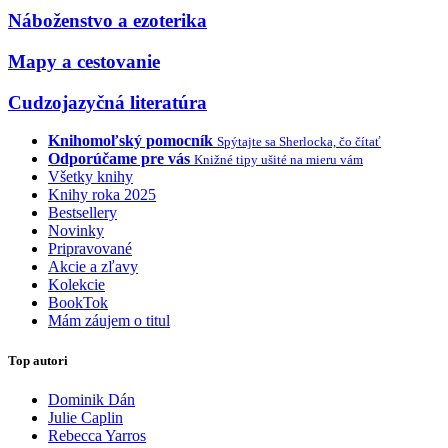
Náboženstvo a ezoterika
Mapy a cestovanie
Cudzojazyčná literatúra
Knihomoľský pomocník
Spýtajte sa Sherlocka, čo čítať
Odporúčame pre vás
Knižné tipy ušité na mieru vám
Všetky knihy
Knihy roka 2025
Bestsellery
Novinky
Pripravované
Akcie a zľavy
Kolekcie
BookTok
Mám záujem o titul
Top autori
Dominik Dán
Julie Caplin
Rebecca Yarros