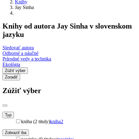
Knihy
Jay Sinha
Knihy od autora Jay Sinha v slovenskom
jazyku
Sledovať autora
Odborné a náučné
Prírodné vedy a technika
Ekológia
Zúžiť výber
Zoradiť
Zúžiť výber
Typ
kniha (2 tituly)
kniha
2
Zobraziť iba