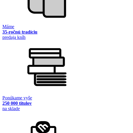
Máme
35-ročnú tradíciu
predaja kníh
Ponúkame vyše
250 000 titulov
na sklade