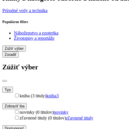
Prírodné vedy a technika
Populárne filtre
Náboženstvo a ezoterika
Životopisy a reportáže
Zúžiť výber
Zoradiť
Zúžiť výber
Typ
kniha (3 tituly)
kniha
3
Zobraziť iba
novinky (0 titulov)
novinky
zľavnené tituly (0 titulov)
zľavnené tituly
Dostupnosť