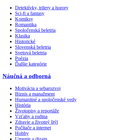
Detektívky, trilery a horory
Sci-fi a fantasy
Komiksy
Romantika
Spoločenská beletria
Klasika
Historické
Slovenská beletria
Svetová beletria
Poézia
Ďalšie kategórie
Náučná a odborná
Motivácia a sebarozvoj
Biznis a manažment
Humanitné a spoločenské vedy
História
Životopisy a reportáže
Vzťahy a rodina
Zdravie a životný štýl
Počítače a internet
Hobby
Umenie a dizajn