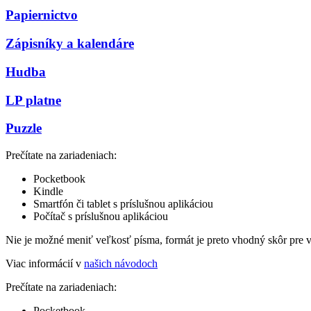
Papiernictvo
Zápisníky a kalendáre
Hudba
LP platne
Puzzle
Prečítate na zariadeniach:
Pocketbook
Kindle
Smartfón či tablet s príslušnou aplikáciou
Počítač s príslušnou aplikáciou
Nie je možné meniť veľkosť písma, formát je preto vhodný skôr pre 
Viac informácií v
našich návodoch
Prečítate na zariadeniach:
Pocketbook