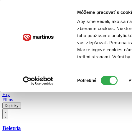
Doručenie
Kníhkupectvá
Knihovrátok
Poukážky
Knižný blog
Kontakt
Môžeme pracovať s cooki
Aby sme vedeli, ako sa na 
zbierame cookies. Niektor
E-knihy
Audioknihy
Hry
Filmy
Knihy
Doplnky
toho používame analytické
vás zlepšovať. Personaliz
Vyhľadávanie
Marketingové cookies nám 
tretími stranami. Veľmi b
Prihlásiť
Vyhľadávanie
Výber
Knihy
Potrebné
P
súhlasu
E-knihy
Audioknihy
Hry
Filmy
Doplnky
Beletria