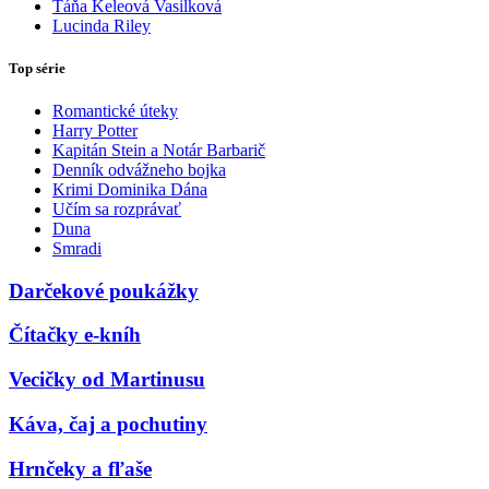
Táňa Keleová Vasilková
Lucinda Riley
Top série
Romantické úteky
Harry Potter
Kapitán Stein a Notár Barbarič
Denník odvážneho bojka
Krimi Dominika Dána
Učím sa rozprávať
Duna
Smradi
Darčekové poukážky
Čítačky e-kníh
Vecičky od Martinusu
Káva, čaj a pochutiny
Hrnčeky a fľaše