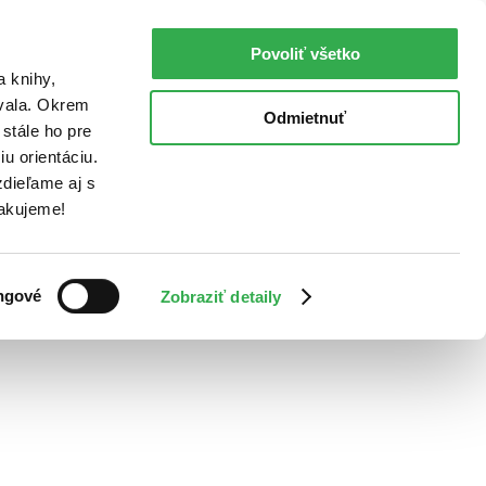
Povoliť všetko
a knihy,
ovala. Okrem
Odmietnuť
stále ho pre
u orientáciu.
dieľame aj s
Ďakujeme!
ngové
Zobraziť detaily