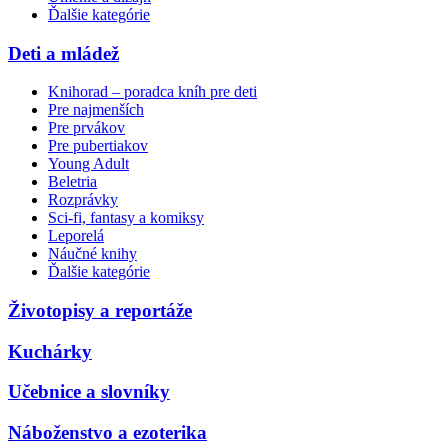
Ďalšie kategórie
Deti a mládež
Knihorad – poradca kníh pre deti
Pre najmenších
Pre prvákov
Pre pubertiakov
Young Adult
Beletria
Rozprávky
Sci-fi, fantasy a komiksy
Leporelá
Náučné knihy
Ďalšie kategórie
Životopisy a reportáže
Kuchárky
Učebnice a slovníky
Náboženstvo a ezoterika