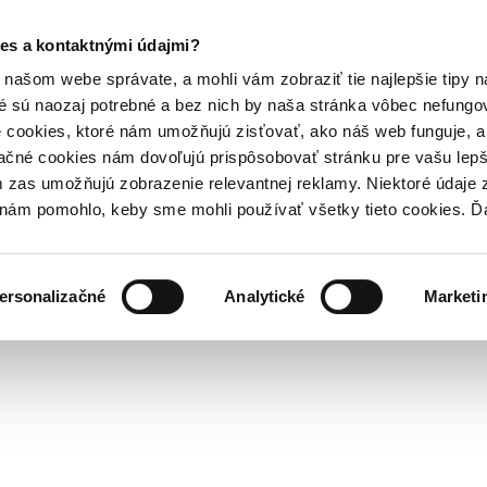
es a kontaktnými údajmi?
našom webe správate, a mohli vám zobraziť tie najlepšie tipy n
é sú naozaj potrebné a bez nich by naša stránka vôbec nefung
 cookies, ktoré nám umožňujú zisťovať, ako náš web funguje, a 
ačné cookies nám dovoľujú prispôsobovať stránku pre vašu lepši
zas umožňujú zobrazenie relevantnej reklamy. Niektoré údaje z
y nám pomohlo, keby sme mohli používať všetky tieto cookies. 
ersonalizačné
Analytické
Marketi