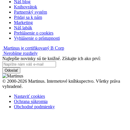
Náš blog
Knihovrátok
Partnerský systém
Pridaj sa k nám
Marketing
Náš labák
Prehlásenie o cookies
Vyhlásenie o prístupnosti
Martinus je certifikovaný B Corp
Nerobíme rozdiely
Najlepšie novinky sú tie knižné. Získajte ich ako prví:
Odoslať
© 2000-2026 Martinus. Internetové kníhkupectvo. Všetky práva
vyhradené.
Nastaviť cookies
Ochrana súkromia
Obchodné podmienky