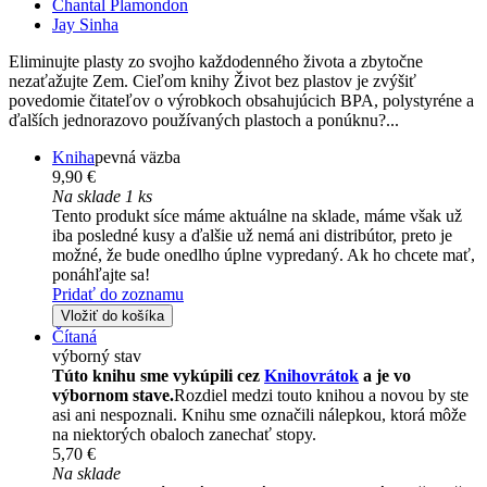
Chantal Plamondon
Jay Sinha
Eliminujte plasty zo svojho každodenného života a zbytočne
nezaťažujte Zem. Cieľom knihy Život bez plastov je zvýšiť
povedomie čitateľov o výrobkoch obsahujúcich BPA, polystyréne a
ďalších jednorazovo používaných plastoch a ponúknu?...
Kniha
pevná väzba
9,90 €
Na sklade 1 ks
Tento produkt síce máme aktuálne na sklade, máme však už
iba posledné kusy a ďalšie už nemá ani distribútor, preto je
možné, že bude onedlho úplne vypredaný. Ak ho chcete mať,
ponáhľajte sa!
Pridať do zoznamu
Vložiť do košíka
Čítaná
výborný stav
Túto knihu sme vykúpili cez
Knihovrátok
a je vo
výbornom stave.
Rozdiel medzi touto knihou a novou by ste
asi ani nespoznali. Knihu sme označili nálepkou, ktorá môže
na niektorých obaloch zanechať stopy.
5,70 €
Na sklade