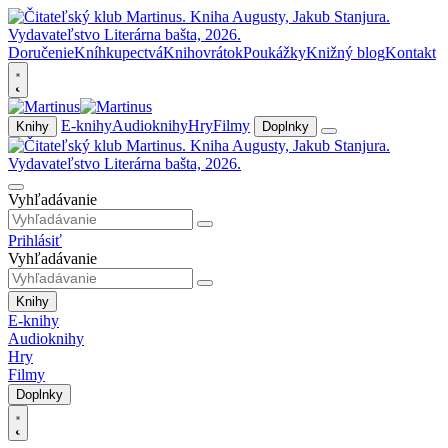
Doručenie
Kníhkupectvá
Knihovrátok
Poukážky
Knižný blog
Kontakt
E-knihy
Audioknihy
Hry
Filmy
Knihy
Doplnky
Vyhľadávanie
Prihlásiť
Vyhľadávanie
Knihy
E-knihy
Audioknihy
Hry
Filmy
Doplnky