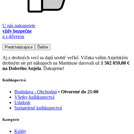
U nás nakupujete
vždy bezpečne
a s dôverou
Predchádzajúce
Ďalšie
Aj z drobných vecí sa dajú urobiť veľké. Vďaka vašim Anjelským
drobným ste pri nákupoch na Martinuse darovali už
1 502 059,00 €
na Dobrého Anjela
. Ďakujeme!
Kníhkupectvá
Bratislava - Obchodná
• Otvorené do 21:00
Všetky kníhkupectvá
Udalosti
Spriatelené kníhkupectvá
Kategórie
Knihy