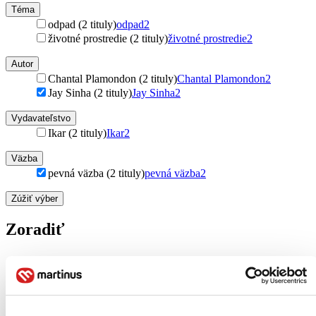
Téma
odpad (2 tituly)
odpad
2
životné prostredie (2 tituly)
životné prostredie
2
Autor
Chantal Plamondon (2 tituly)
Chantal Plamondon
2
Jay Sinha (2 tituly)
Jay Sinha
2
Vydavateľstvo
Ikar (2 tituly)
Ikar
2
Väzba
pevná väzba (2 tituly)
pevná väzba
2
Zúžiť výber
Zoradiť
Bestsellery
Top hodnotené