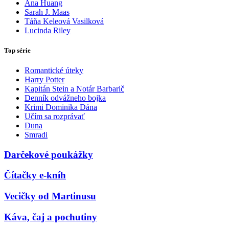
Ana Huang
Sarah J. Maas
Táňa Keleová Vasilková
Lucinda Riley
Top série
Romantické úteky
Harry Potter
Kapitán Stein a Notár Barbarič
Denník odvážneho bojka
Krimi Dominika Dána
Učím sa rozprávať
Duna
Smradi
Darčekové poukážky
Čítačky e-kníh
Vecičky od Martinusu
Káva, čaj a pochutiny