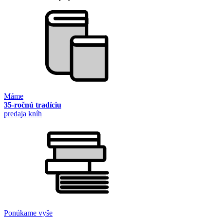
Máme
35-ročnú tradíciu
predaja kníh
Ponúkame vyše