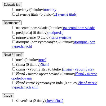
Zobraziť iba
novinky (0 titulov)
novinky
zľavnené tituly (0 titulov)
zľavnené tituly
Dostupnosť
na centrálnom sklade (0 titulov)
na centrálnom sklade
predpredaj (0 titulov)
predpredaj
pripravujeme (0 titulov)
pripravujeme
dostupná (bez vypredaných) (0 titulov)
dostupná (bez
vypredaných)
Nové / čítané
nová (0 titulov)
nová
čítaná (0 titulov)
čítaná
čítaná - výborný stav (0 titulov)
čítaná - výborný stav
čítaná - mierne opotrebovaná (0 titulov)
čítaná - mierne
opotrebovaná
čítané verzie vypredaných kníh (0 titulov)
čítané verzie
vypredaných kníh
Jazyk
slovenčina (2 tituly)
slovenčina
2