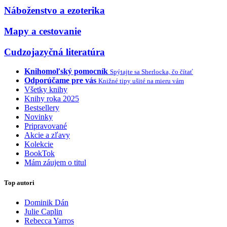
Náboženstvo a ezoterika
Mapy a cestovanie
Cudzojazyčná literatúra
Knihomoľský pomocník
Spýtajte sa Sherlocka, čo čítať
Odporúčame pre vás
Knižné tipy ušité na mieru vám
Všetky knihy
Knihy roka 2025
Bestsellery
Novinky
Pripravované
Akcie a zľavy
Kolekcie
BookTok
Mám záujem o titul
Top autori
Dominik Dán
Julie Caplin
Rebecca Yarros