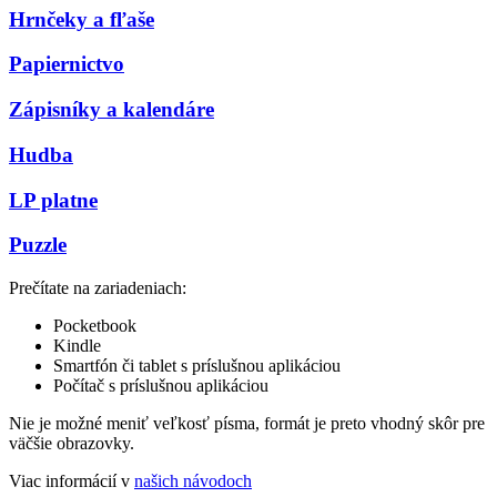
Hrnčeky a fľaše
Papiernictvo
Zápisníky a kalendáre
Hudba
LP platne
Puzzle
Prečítate na zariadeniach:
Pocketbook
Kindle
Smartfón či tablet s príslušnou aplikáciou
Počítač s príslušnou aplikáciou
Nie je možné meniť veľkosť písma, formát je preto vhodný skôr pre
väčšie obrazovky.
Viac informácií v
našich návodoch