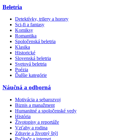
Beletria
Detektívky, trilery a horory
Sci-fi a fantasy
Komiksy
Romantika
Spoločenská beletria
Klasika
Historické
Slovenská beletria
Svetová beletria
Poézia
Ďalšie kategórie
Náučná a odborná
Motivácia a sebarozvoj
Biznis a manažment
Humanitné a spoločenské vedy
História
Životopisy a reportáže
Vzťahy a rodina
Zdravie a životný štýl
Počítače a internet