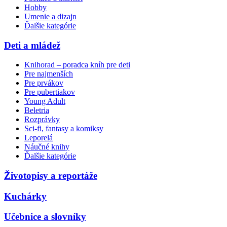
Hobby
Umenie a dizajn
Ďalšie kategórie
Deti a mládež
Knihorad – poradca kníh pre deti
Pre najmenších
Pre prvákov
Pre pubertiakov
Young Adult
Beletria
Rozprávky
Sci-fi, fantasy a komiksy
Leporelá
Náučné knihy
Ďalšie kategórie
Životopisy a reportáže
Kuchárky
Učebnice a slovníky