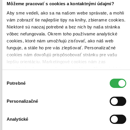
Novinky
Môžeme pracovať s cookies a kontaktnými údajmi?
Najdrahšie
Najlacnejšie
Aby sme vedeli, ako sa na našom webe správate, a mohli
Najvyššia zľava
vám zobraziť tie najlepšie tipy na knihy, zbierame cookies.
Niektoré sú naozaj potrebné a bez nich by naša stránka
Použité filtre
vôbec nefungovala. Okrem toho používame analytické
Zrušiť filtre
cookies, ktoré nám umožňujú zisťovať, ako náš web
Autor Jay Sinha
S pevnou väzbou
funguje, a stále ho pre vás zlepšovať. Personalizačné
cookies nám dovoľujú prispôsobovať stránku pre vašu
lepšiu orientáciu. Marketingové cookies nám zas
umožňujú zobrazenie relevantnej reklamy. Niektoré údaje
zdieľame aj s tretími stranami. Veľmi by nám pomohlo,
Výber
keby sme mohli používať všetky tieto cookies. Ďakujeme!
Potrebné
súhlasu
Personalizačné
Analytické