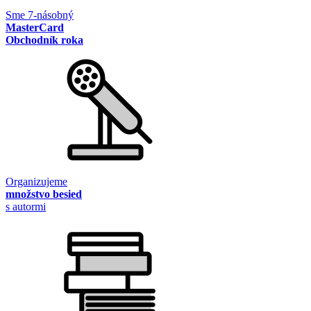
Sme 7-násobný
MasterCard
Obchodník roka
Organizujeme
množstvo besied
s autormi