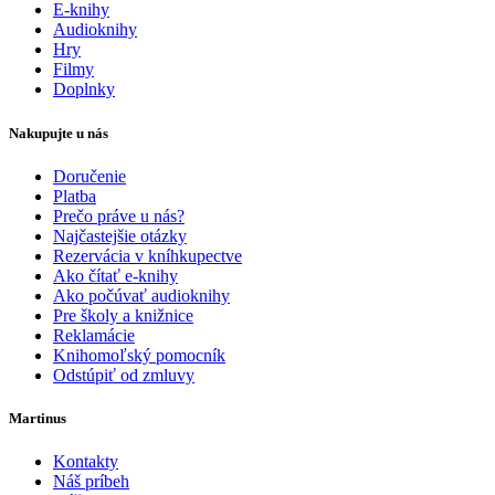
E-knihy
Audioknihy
Hry
Filmy
Doplnky
Nakupujte u nás
Doručenie
Platba
Prečo práve u nás?
Najčastejšie otázky
Rezervácia v kníhkupectve
Ako čítať e-knihy
Ako počúvať audioknihy
Pre školy a knižnice
Reklamácie
Knihomoľský pomocník
Odstúpiť od zmluvy
Martinus
Kontakty
Náš príbeh