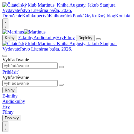
Doručenie
Kníhkupectvá
Knihovrátok
Poukážky
Knižný blog
Kontakt
E-knihy
Audioknihy
Hry
Filmy
Knihy
Doplnky
Vyhľadávanie
Prihlásiť
Vyhľadávanie
Knihy
E-knihy
Audioknihy
Hry
Filmy
Doplnky