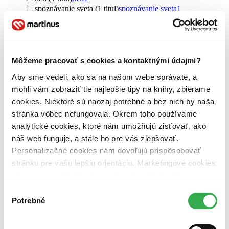
spoznávanie sveta (1 titul)
spoznávanie sveta
1
Pre koho
pre deti (1 titul)
pre deti
1
Vydavateľstvo
Môžeme pracovať s cookies a kontaktnými údajmi?
Portál (1 titul)
Portál
1
Aby sme vedeli, ako sa na našom webe správate, a
Väzba
mohli vám zobraziť tie najlepšie tipy na knihy, zbierame
pevná väzba (1 titul)
pevná väzba
1
cookies. Niektoré sú naozaj potrebné a bez nich by naša
stránka vôbec nefungovala. Okrem toho používame
Zúžiť výber
analytické cookies, ktoré nám umožňujú zisťovať, ako
Zoradiť
náš web funguje, a stále ho pre vás zlepšovať.
Personalizačné cookies nám dovoľujú prispôsobovať
stránku pre vašu lepšiu orientáciu. Marketingové cookies
nám zas umožňujú zobrazenie relevantnej reklamy.
Bestsellery
Niektoré údaje zdieľame aj s tretími stranami. Veľmi by
Výber
Top hodnotené
nám pomohlo, keby sme mohli používať všetky tieto
Potrebné
súhlasu
Novinky
cookies. Ďakujeme!
Najdrahšie
Najlacnejšie