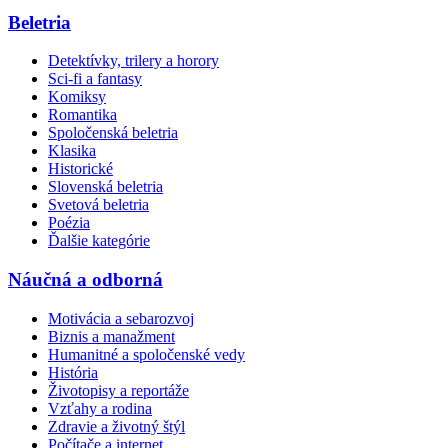
Beletria
Detektívky, trilery a horory
Sci-fi a fantasy
Komiksy
Romantika
Spoločenská beletria
Klasika
Historické
Slovenská beletria
Svetová beletria
Poézia
Ďalšie kategórie
Náučná a odborná
Motivácia a sebarozvoj
Biznis a manažment
Humanitné a spoločenské vedy
História
Životopisy a reportáže
Vzťahy a rodina
Zdravie a životný štýl
Počítače a internet