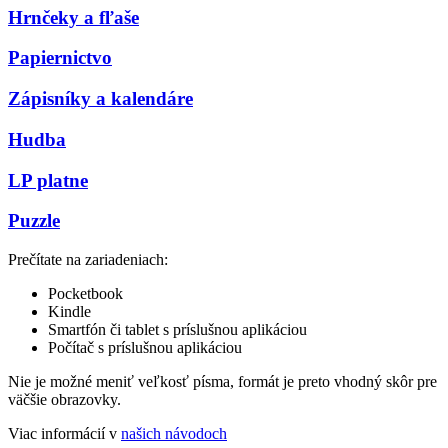
Hrnčeky a fľaše
Papiernictvo
Zápisníky a kalendáre
Hudba
LP platne
Puzzle
Prečítate na zariadeniach:
Pocketbook
Kindle
Smartfón či tablet s príslušnou aplikáciou
Počítač s príslušnou aplikáciou
Nie je možné meniť veľkosť písma, formát je preto vhodný skôr pre
väčšie obrazovky.
Viac informácií v
našich návodoch