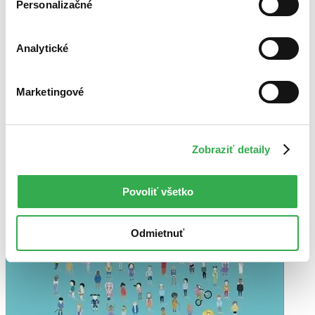
Najvyššia zľava
Personalizačné
Použité filtre
Analytické
Zrušiť filtre
Pre deti
Marketingové
Zobraziť detaily
Povoliť všetko
Odmietnuť