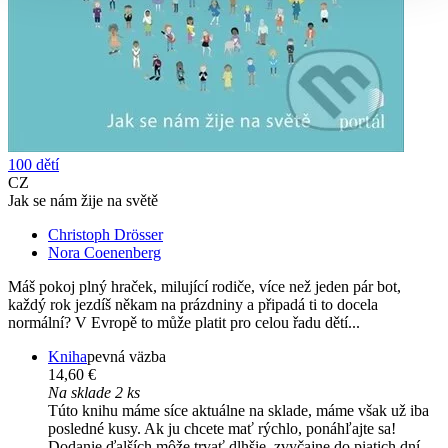
100 dětí
CZ
Jak se nám žije na světě
Christoph Drösser
Nora Coenenberg
Máš pokoj plný hraček, milující rodiče, více než jeden pár bot,
každý rok jezdíš někam na prázdniny a připadá ti to docela
normální? V Evropě to může platit pro celou řadu dětí...
Kniha
pevná väzba
14,60 €
Na sklade 2 ks
Túto knihu máme síce aktuálne na sklade, máme však už iba
posledné kusy. Ak ju chcete mať rýchlo, ponáhľajte sa!
Dodanie ďalších môže trvať dlhšie, zvyčajne do piatich dní.