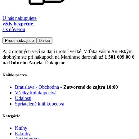
U nás nakupujete
vždy bezpečne
a s dôverou
Predchádzajúce
Ďalšie
Aj z drobných vecí sa dajú urobiť veľké. Vďaka vašim Anjelským
drobným ste pri nákupoch na Martinuse darovali už
1 501 609,00 €
na Dobrého Anjela
. Ďakujeme!
Kníhkupectvá
Bratislava - Obchodná
• Zatvorené do zajtra 10:00
Všetky kníhkupectvá
Udalosti
Spriatelené kníhkupectvá
Kategórie
Knihy
E-knihy