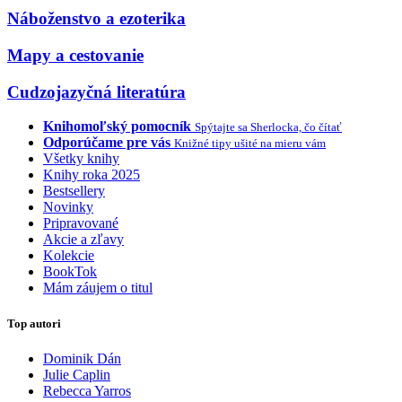
Náboženstvo a ezoterika
Mapy a cestovanie
Cudzojazyčná literatúra
Knihomoľský pomocník
Spýtajte sa Sherlocka, čo čítať
Odporúčame pre vás
Knižné tipy ušité na mieru vám
Všetky knihy
Knihy roka 2025
Bestsellery
Novinky
Pripravované
Akcie a zľavy
Kolekcie
BookTok
Mám záujem o titul
Top autori
Dominik Dán
Julie Caplin
Rebecca Yarros