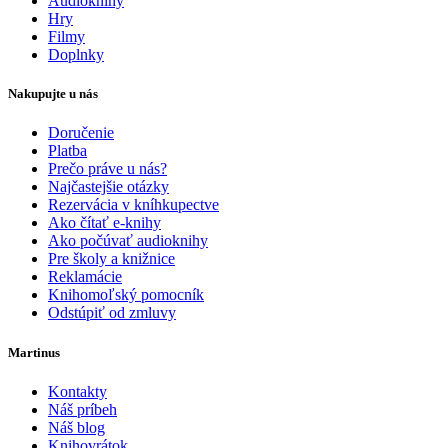
Audioknihy
Hry
Filmy
Doplnky
Nakupujte u nás
Doručenie
Platba
Prečo práve u nás?
Najčastejšie otázky
Rezervácia v kníhkupectve
Ako čítať e-knihy
Ako počúvať audioknihy
Pre školy a knižnice
Reklamácie
Knihomoľský pomocník
Odstúpiť od zmluvy
Martinus
Kontakty
Náš príbeh
Náš blog
Knihovrátok