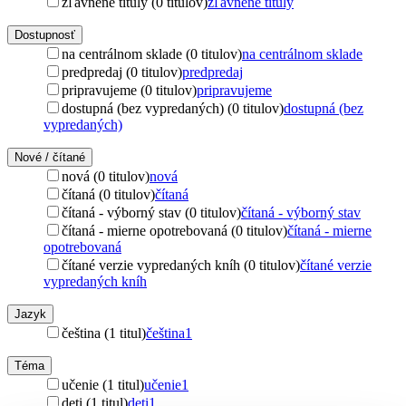
zľavnené tituly (0 titulov)
zľavnené tituly
Dostupnosť
na centrálnom sklade (0 titulov)
na centrálnom sklade
predpredaj (0 titulov)
predpredaj
pripravujeme (0 titulov)
pripravujeme
dostupná (bez vypredaných) (0 titulov)
dostupná (bez
vypredaných)
Nové / čítané
nová (0 titulov)
nová
čítaná (0 titulov)
čítaná
čítaná - výborný stav (0 titulov)
čítaná - výborný stav
čítaná - mierne opotrebovaná (0 titulov)
čítaná - mierne
opotrebovaná
čítané verzie vypredaných kníh (0 titulov)
čítané verzie
vypredaných kníh
Jazyk
čeština (1 titul)
čeština
1
Téma
učenie (1 titul)
učenie
1
deti (1 titul)
deti
1