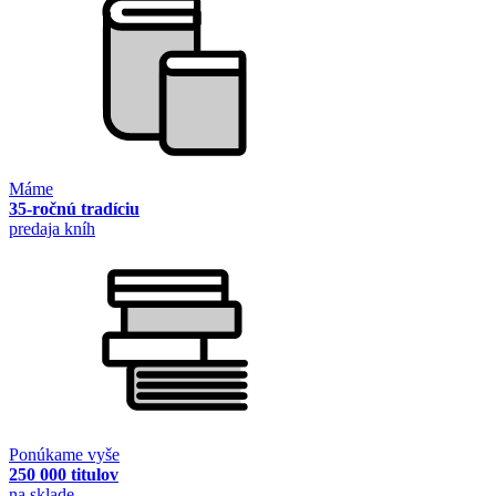
Máme
35-ročnú tradíciu
predaja kníh
Ponúkame vyše
250 000 titulov
na sklade