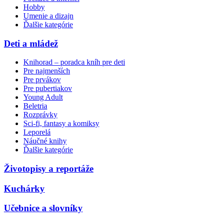
Hobby
Umenie a dizajn
Ďalšie kategórie
Deti a mládež
Knihorad – poradca kníh pre deti
Pre najmenších
Pre prvákov
Pre pubertiakov
Young Adult
Beletria
Rozprávky
Sci-fi, fantasy a komiksy
Leporelá
Náučné knihy
Ďalšie kategórie
Životopisy a reportáže
Kuchárky
Učebnice a slovníky