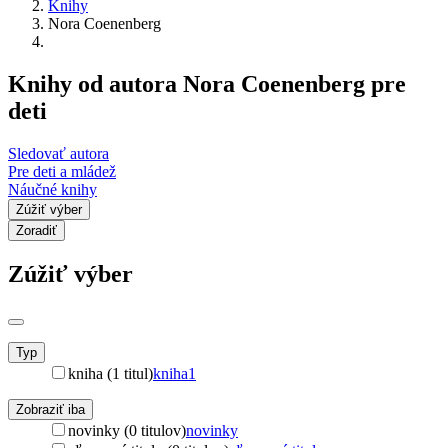
Knihy
Nora Coenenberg
Knihy od autora Nora Coenenberg pre
deti
Sledovať autora
Pre deti a mládež
Náučné knihy
Zúžiť výber
Zoradiť
Zúžiť výber
Typ
kniha (1 titul)
kniha
1
Zobraziť iba
novinky (0 titulov)
novinky