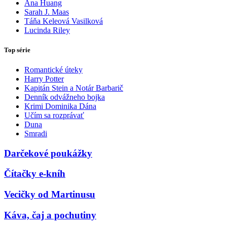
Ana Huang
Sarah J. Maas
Táňa Keleová Vasilková
Lucinda Riley
Top série
Romantické úteky
Harry Potter
Kapitán Stein a Notár Barbarič
Denník odvážneho bojka
Krimi Dominika Dána
Učím sa rozprávať
Duna
Smradi
Darčekové poukážky
Čítačky e-kníh
Vecičky od Martinusu
Káva, čaj a pochutiny