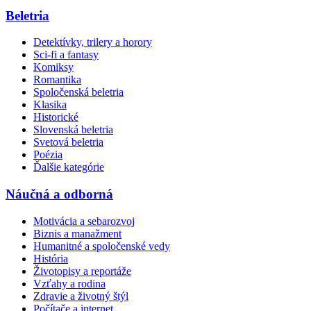
Beletria
Detektívky, trilery a horory
Sci-fi a fantasy
Komiksy
Romantika
Spoločenská beletria
Klasika
Historické
Slovenská beletria
Svetová beletria
Poézia
Ďalšie kategórie
Náučná a odborná
Motivácia a sebarozvoj
Biznis a manažment
Humanitné a spoločenské vedy
História
Životopisy a reportáže
Vzťahy a rodina
Zdravie a životný štýl
Počítače a internet