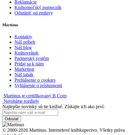
Reklamácie
Knihomoľský pomocník
Odstúpiť od zmluvy
Martinus
Kontakty
Náš príbeh
Náš blog
Knihovrátok
Partnerský systém
Pridaj sa k nám
Marketing
Náš labák
Prehlásenie o cookies
Vyhlásenie o prístupnosti
Martinus je certifikovaný B Corp
Nerobíme rozdiely
Najlepšie novinky sú tie knižné. Získajte ich ako prví:
Odoslať
© 2000-2026 Martinus. Internetové kníhkupectvo. Všetky práva