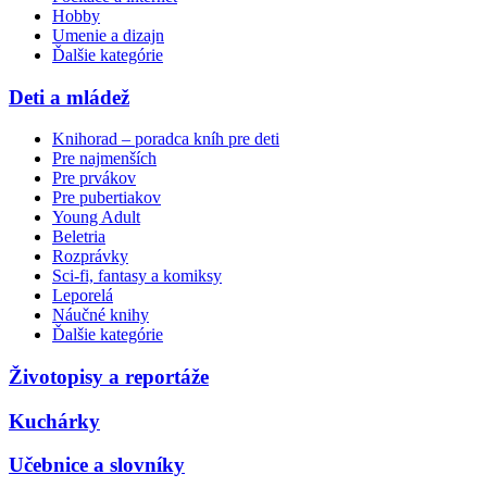
Hobby
Umenie a dizajn
Ďalšie kategórie
Deti a mládež
Knihorad – poradca kníh pre deti
Pre najmenších
Pre prvákov
Pre pubertiakov
Young Adult
Beletria
Rozprávky
Sci-fi, fantasy a komiksy
Leporelá
Náučné knihy
Ďalšie kategórie
Životopisy a reportáže
Kuchárky
Učebnice a slovníky