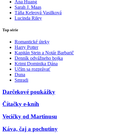
Ana Huang
Sarah J. Maas
Táňa Keleová Vasilková
Lucinda Riley
Top série
Romantické úteky
Harry Potter
Kapitán Stein a Notár Barbarič
Denník odvážneho bojka
Krimi Dominika Dána
Učím sa rozprávať
Duna
Smradi
Darčekové poukážky
Čítačky e-kníh
Vecičky od Martinusu
Káva, čaj a pochutiny