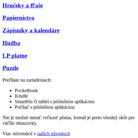
Hrnčeky a fľaše
Papiernictvo
Zápisníky a kalendáre
Hudba
LP platne
Puzzle
Prečítate na zariadeniach:
Pocketbook
Kindle
Smartfón či tablet s príslušnou aplikáciou
Počítač s príslušnou aplikáciou
Nie je možné meniť veľkosť písma, formát je preto vhodný skôr pre
väčšie obrazovky.
Viac informácií v
našich návodoch