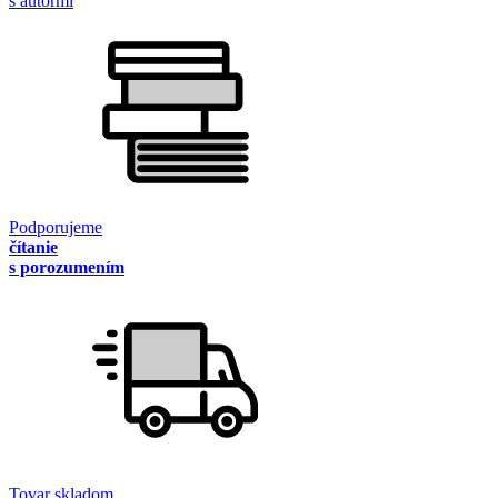
s autormi
Podporujeme
čítanie
s porozumením
Tovar skladom