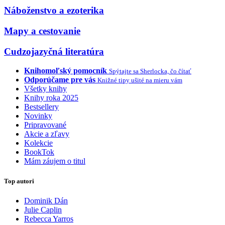
Náboženstvo a ezoterika
Mapy a cestovanie
Cudzojazyčná literatúra
Knihomoľský pomocník
Spýtajte sa Sherlocka, čo čítať
Odporúčame pre vás
Knižné tipy ušité na mieru vám
Všetky knihy
Knihy roka 2025
Bestsellery
Novinky
Pripravované
Akcie a zľavy
Kolekcie
BookTok
Mám záujem o titul
Top autori
Dominik Dán
Julie Caplin
Rebecca Yarros