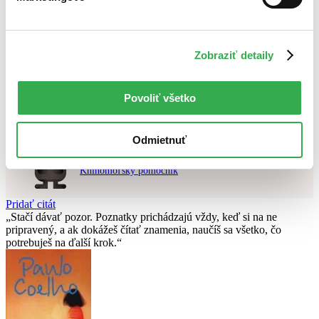
Najvyššia zľava
Použité filtre
Zrušiť filtre
Zobraziť detaily
čítané - mierne opotrebované
Nebol nájdený
žiadny titul
vyhovujúci zadaným podmienkam.
Skúste prosím zmeniť vyhľadávaný výraz.
Povoliť všetko
Odmietnuť
Chcete poradiť knihu?
Náš pomocník Sherlock vám ju s radosťou vypátra!
Knihomoľský pomocník
Pridať citát
Stačí dávať pozor. Poznatky prichádzajú vždy, keď si na ne
pripravený, a ak dokážeš čítať znamenia, naučíš sa všetko, čo
potrebuješ na ďalší krok.