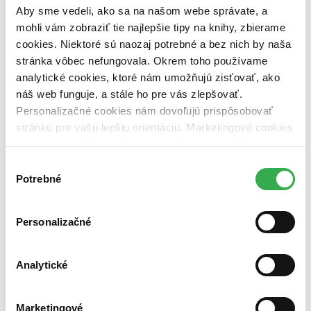
Aby sme vedeli, ako sa na našom webe správate, a
vypredaných)
mohli vám zobraziť tie najlepšie tipy na knihy, zbierame
Nové / čítané
cookies. Niektoré sú naozaj potrebné a bez nich by naša
nová (0 titulov)
nová
stránka vôbec nefungovala. Okrem toho používame
čítaná (0 titulov)
čítaná
analytické cookies, ktoré nám umožňujú zisťovať, ako
čítaná - výborný stav (0 titulov)
čítaná - výborný stav
čítaná - mierne opotrebovaná (0 titulov)
čítaná - mierne
náš web funguje, a stále ho pre vás zlepšovať.
opotrebovaná
Personalizačné cookies nám dovoľujú prispôsobovať
čítané verzie vypredaných kníh (0 titulov)
čítané verzie
stránku pre vašu lepšiu orientáciu. Marketingové cookies
vypredaných kníh
nám zas umožňujú zobrazenie relevantnej reklamy.
Zúžiť výber
Niektoré údaje zdieľame aj s tretími stranami. Veľmi by
Výber
nám pomohlo, keby sme mohli používať všetky tieto
Potrebné
súhlasu
Zoradiť
cookies. Ďakujeme!
Personalizačné
Bestsellery
Analytické
Top hodnotené
Novinky
Najdrahšie
Najlacnejšie
Marketingové