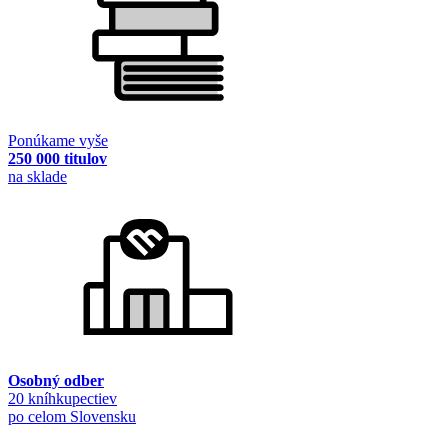
Ponúkame vyše
250 000 titulov
na sklade
Osobný odber
20 kníhkupectiev
po celom Slovensku