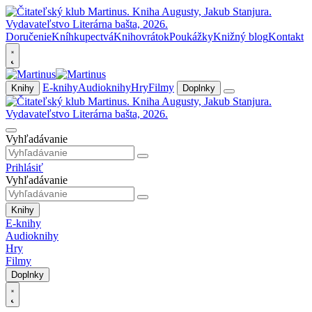
Doručenie
Kníhkupectvá
Knihovrátok
Poukážky
Knižný blog
Kontakt
E-knihy
Audioknihy
Hry
Filmy
Knihy
Doplnky
Vyhľadávanie
Prihlásiť
Vyhľadávanie
Knihy
E-knihy
Audioknihy
Hry
Filmy
Doplnky