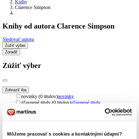
Knihy
Clarence Simpson
Knihy od autora Clarence Simpson
Sledovať autora
Zúžiť výber
Zoradiť
Zúžiť výber
Zobraziť iba
novinky (0 titulov)
novinky
zľavnené tituly (0 titulov)
zľavnené tituly
Dostupnosť
na centrálnom sklade (0 titulov)
na centrálnom sklade
predpredaj (0 titulov)
predpredaj
pripravujeme (0 titulov)
pripravujeme
Môžeme pracovať s cookies a kontaktnými údajmi?
dostupná (bez vypredaných) (0 titulov)
dostupná (bez