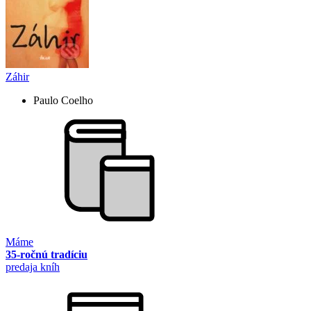
Záhir
Paulo Coelho
Máme
35-ročnú tradíciu
predaja kníh