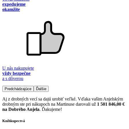
expedujeme
okamžite
U nás nakupujete
vždy bezpečne
a s dôverou
Predchádzajúce
Ďalšie
Aj z drobných vecí sa dajú urobiť veľké. Vďaka vašim Anjelským
drobným ste pri nákupoch na Martinuse darovali už
1 501 846,00 €
na Dobrého Anjela
. Ďakujeme!
Kníhkupectvá