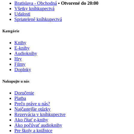
Bratislava - Obchodná
• Otvorené do 20:00
Všetky kníhkupectvá
Udalosti
Spriatelené kníhkupectvá
Kategórie
Knihy
E-knihy
Audioknihy
Hry
Filmy
Doplnky
Nakupujte u nás
Doručenie
Platba
Prečo práve u nás?
Najčastejšie otázky
Rezervácia v kníhkupectve
Ako čítať e-knihy
Ako počúvať audioknihy
Pre školy a knižnice