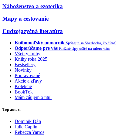
Náboženstvo a ezoterika
Mapy a cestovanie
Cudzojazyčná literatúra
Knihomoľský pomocník
Spýtajte sa Sherlocka, čo čítať
Odporúčame pre vás
Knižné tipy ušité na mieru vám
Všetky knihy
Knihy roka 2025
Bestsellery
Novinky
Pripravované
Akcie a zľavy
Kolekcie
BookTok
Mám záujem o titul
Top autori
Dominik Dán
Julie Caplin
Rebecca Yarros