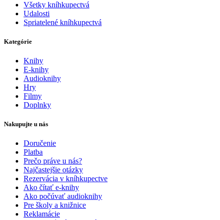
Všetky kníhkupectvá
Udalosti
Spriatelené kníhkupectvá
Kategórie
Knihy
E-knihy
Audioknihy
Hry
Filmy
Doplnky
Nakupujte u nás
Doručenie
Platba
Prečo práve u nás?
Najčastejšie otázky
Rezervácia v kníhkupectve
Ako čítať e-knihy
Ako počúvať audioknihy
Pre školy a knižnice
Reklamácie