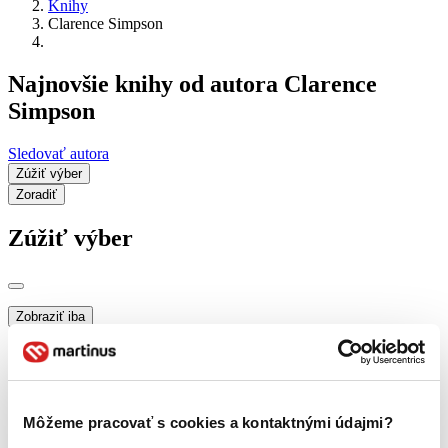
Knihy
Clarence Simpson
Najnovšie knihy od autora Clarence
Simpson
Sledovať autora
Zúžiť výber
Zoradiť
Zúžiť výber
Zobraziť iba
novinky (0 titulov)
novinky
zľavnené tituly (0 titulov)
zľavnené tituly
Dostupnosť
na centrálnom sklade (0 titulov)
na centrálnom sklade
Môžeme pracovať s cookies a kontaktnými údajmi?
predpredaj (0 titulov)
predpredaj