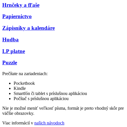
Hrnčeky a fľaše
Papiernictvo
Zápisníky a kalendáre
Hudba
LP platne
Puzzle
Prečítate na zariadeniach:
Pocketbook
Kindle
Smartfón či tablet s príslušnou aplikáciou
Počítač s príslušnou aplikáciou
Nie je možné meniť veľkosť písma, formát je preto vhodný skôr pre
väčšie obrazovky.
Viac informácií v
našich návodoch