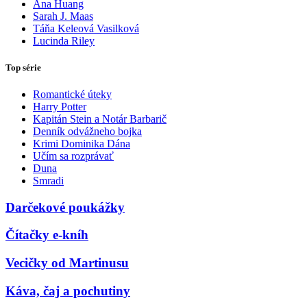
Ana Huang
Sarah J. Maas
Táňa Keleová Vasilková
Lucinda Riley
Top série
Romantické úteky
Harry Potter
Kapitán Stein a Notár Barbarič
Denník odvážneho bojka
Krimi Dominika Dána
Učím sa rozprávať
Duna
Smradi
Darčekové poukážky
Čítačky e-kníh
Vecičky od Martinusu
Káva, čaj a pochutiny