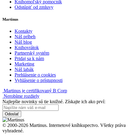
Knihomoľský pomocník
Odstúpiť od zmluvy
Martinus
Kontakty
Náš príbeh
Náš blog
Knihovrátok
Partnerský systém
Pridaj sa k nám
Marketing
Náš labák
Prehlásenie o cookies
Vyhlásenie o prístupnosti
Martinus je certifikovaný B Corp
Nerobíme rozdiely
Najlepšie novinky sú tie knižné. Získajte ich ako prví:
Odoslať
© 2000-2026 Martinus. Internetové kníhkupectvo. Všetky práva
vyhradené.