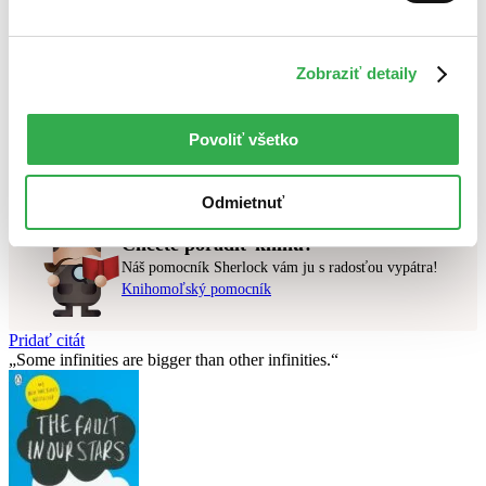
Najlacnejšie
Najvyššia zľava
Zobraziť detaily
Použité filtre
Zrušiť filtre
najnovšie
Povoliť všetko
Nebol nájdený
žiadny titul
vyhovujúci zadaným podmienkam.
Skúste prosím zmeniť vyhľadávaný výraz.
Odmietnuť
Chcete poradiť knihu?
Náš pomocník Sherlock vám ju s radosťou vypátra!
Knihomoľský pomocník
Pridať citát
Some infinities are bigger than other infinities.