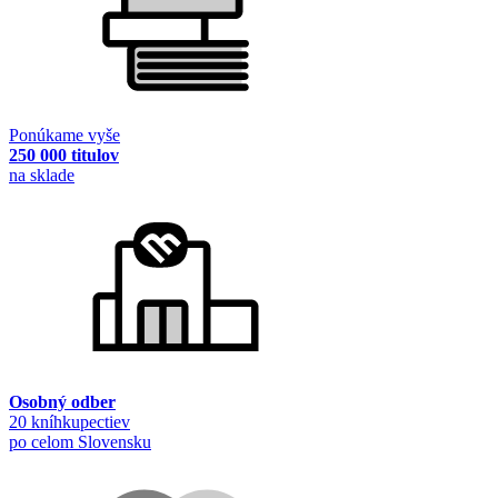
Ponúkame vyše
250 000 titulov
na sklade
Osobný odber
20 kníhkupectiev
po celom Slovensku