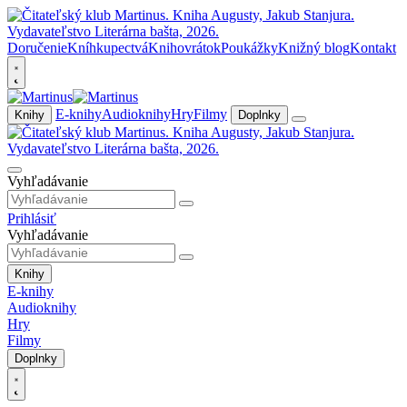
Doručenie
Kníhkupectvá
Knihovrátok
Poukážky
Knižný blog
Kontakt
E-knihy
Audioknihy
Hry
Filmy
Knihy
Doplnky
Vyhľadávanie
Prihlásiť
Vyhľadávanie
Knihy
E-knihy
Audioknihy
Hry
Filmy
Doplnky