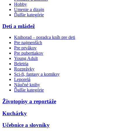
Hobby
Umenie a dizajn
Ďalšie kategórie
Deti a mládež
Knihorad – poradca kníh pre deti
Pre najmenších
Pre prvákov
Pre pubertiakov
Young Adult
Beletria
Rozprávky
Sci-fi, fantasy a komiksy
Leporelá
Náučné knihy
Ďalšie kategórie
Životopisy a reportáže
Kuchárky
Učebnice a slovníky