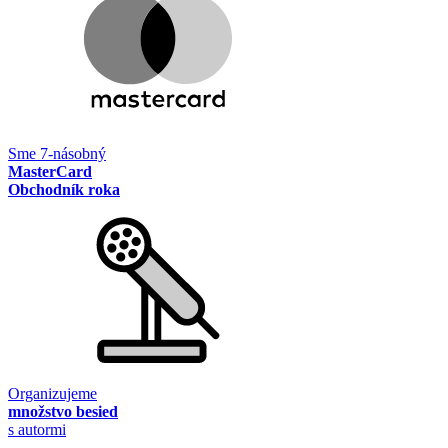
Sme 7-násobný
MasterCard
Obchodník roka
Organizujeme
množstvo besied
s autormi