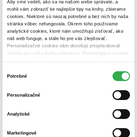
Aby sme vedeli, ako sa na našom webe správate, a
pripravujeme (0 titulov)
pripravujeme
dostupná (bez vypredaných) (0 titulov)
dostupná (bez
mohli vám zobraziť tie najlepšie tipy na knihy, zbierame
vypredaných)
cookies. Niektoré sú naozaj potrebné a bez nich by naša
stránka vôbec nefungovala. Okrem toho používame
Nové / čítané
nová (0 titulov)
nová
analytické cookies, ktoré nám umožňujú zisťovať, ako
čítaná (0 titulov)
čítaná
náš web funguje, a stále ho pre vás zlepšovať.
čítaná - výborný stav (0 titulov)
čítaná - výborný stav
Personalizačné cookies nám dovoľujú prispôsobovať
čítaná - mierne opotrebovaná (0 titulov)
čítaná - mierne
stránku pre vašu lepšiu orientáciu. Marketingové cookies
opotrebovaná
nám zas umožňujú zobrazenie relevantnej reklamy.
čítané verzie vypredaných kníh (0 titulov)
čítané verzie
vypredaných kníh
Niektoré údaje zdieľame aj s tretími stranami. Veľmi by
Výber
nám pomohlo, keby sme mohli používať všetky tieto
Potrebné
súhlasu
Zúžiť výber
cookies. Ďakujeme!
Zoradiť
Personalizačné
Analytické
Bestsellery
Top hodnotené
Novinky
Marketingové
Najdrahšie