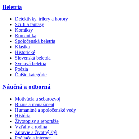
Beletria
Detektívky, trilery a horory
Sci-fi a fantasy
Komiksy
Romantika
Spoločenská beletria
Klasika
Historické
Slovenská beletria
Svetová beletria
Poézia
Ďalšie kategórie
Náučná a odborná
Motivácia a sebarozvoj
Biznis a manažment
Humanitné a spoločenské vedy
História
Životopisy a reportáže
Vzťahy a rodina
Zdravie a životný štýl
Počítače a internet