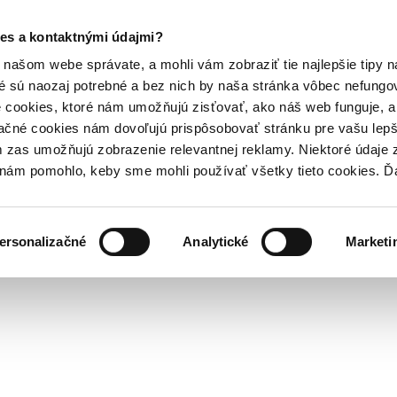
es a kontaktnými údajmi?
našom webe správate, a mohli vám zobraziť tie najlepšie tipy n
é sú naozaj potrebné a bez nich by naša stránka vôbec nefung
 cookies, ktoré nám umožňujú zisťovať, ako náš web funguje, a 
ačné cookies nám dovoľujú prispôsobovať stránku pre vašu lepši
zas umožňujú zobrazenie relevantnej reklamy. Niektoré údaje z
y nám pomohlo, keby sme mohli používať všetky tieto cookies. 
ersonalizačné
Analytické
Marketi