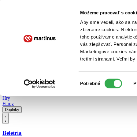
Doručenie
Kníhkupectvá
Knihovrátok
Poukážky
Knižný blog
Kontakt
Môžeme pracovať s cooki
Aby sme vedeli, ako sa na 
zbierame cookies. Niektor
E-knihy
Audioknihy
Hry
Filmy
Knihy
Doplnky
toho používame analytické
vás zlepšovať. Personaliz
Vyhľadávanie
Marketingové cookies nám 
tretími stranami. Veľmi b
Prihlásiť
Vyhľadávanie
Výber
Knihy
Potrebné
P
súhlasu
E-knihy
Audioknihy
Hry
Filmy
Doplnky
Beletria