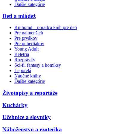
Ďalšie kategórie
Deti a mládež
Knihorad – poradca kníh pre deti
Pre najmenších
Pre prvákov
Pre pubertiakov
Young Adult
Beletria
Rozprávky
Sci-fi, fantasy a komiksy
Leporelá
Náučné knihy
Ďalšie kategórie
Životopisy a reportáže
Kuchárky
Učebnice a slovníky
Náboženstvo a ezoterika