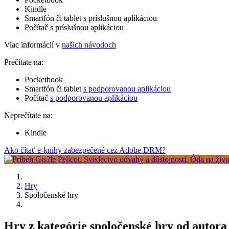
Kindle
Smartfón či tablet s príslušnou aplikáciou
Počítač s príslušnou aplikáciou
Viac informácií v
našich návodoch
Prečítate na:
Pocketbook
Smartfón či tablet
s podporovanou aplikáciou
Počítač
s podporovanou aplikáciou
Neprečítate na:
Kindle
Ako čítať e-knihy zabezpečené cez Adobe DRM?
Hry
Spoločenské hry
Hry z kategórie spoločenské hry od auto