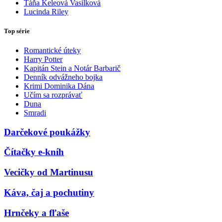
Táňa Keleová Vasilková
Lucinda Riley
Top série
Romantické úteky
Harry Potter
Kapitán Stein a Notár Barbarič
Denník odvážneho bojka
Krimi Dominika Dána
Učím sa rozprávať
Duna
Smradi
Darčekové poukážky
Čítačky e-kníh
Vecičky od Martinusu
Káva, čaj a pochutiny
Hrnčeky a fľaše