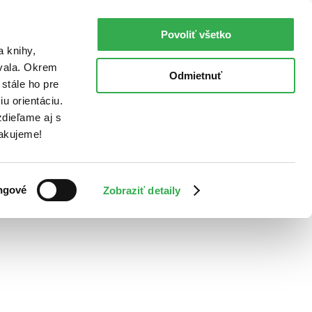
Povoliť všetko
a knihy,
ovala. Okrem
Odmietnuť
stále ho pre
u orientáciu.
dieľame aj s
Ďakujeme!
ngové
Zobraziť detaily