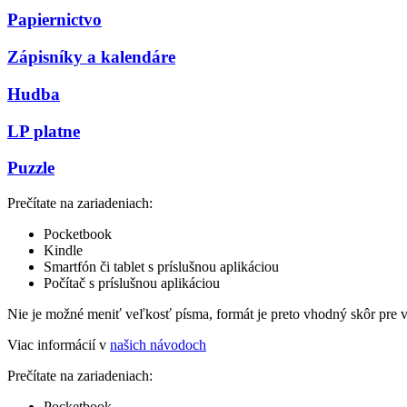
Papiernictvo
Zápisníky a kalendáre
Hudba
LP platne
Puzzle
Prečítate na zariadeniach:
Pocketbook
Kindle
Smartfón či tablet s príslušnou aplikáciou
Počítač s príslušnou aplikáciou
Nie je možné meniť veľkosť písma, formát je preto vhodný skôr pre 
Viac informácií v
našich návodoch
Prečítate na zariadeniach:
Pocketbook