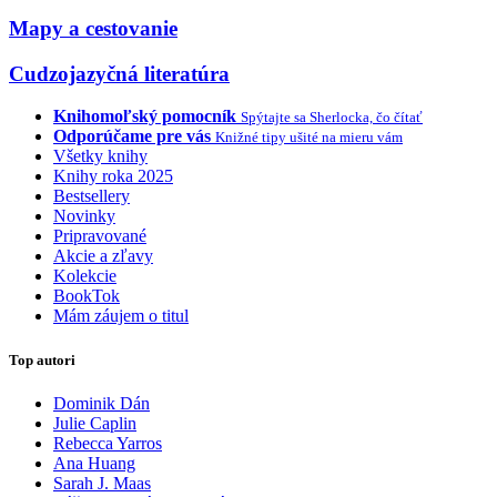
Mapy a cestovanie
Cudzojazyčná literatúra
Knihomoľský pomocník
Spýtajte sa Sherlocka, čo čítať
Odporúčame pre vás
Knižné tipy ušité na mieru vám
Všetky knihy
Knihy roka 2025
Bestsellery
Novinky
Pripravované
Akcie a zľavy
Kolekcie
BookTok
Mám záujem o titul
Top autori
Dominik Dán
Julie Caplin
Rebecca Yarros
Ana Huang
Sarah J. Maas