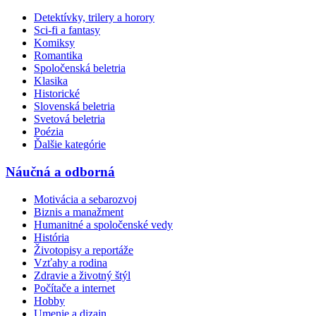
Detektívky, trilery a horory
Sci-fi a fantasy
Komiksy
Romantika
Spoločenská beletria
Klasika
Historické
Slovenská beletria
Svetová beletria
Poézia
Ďalšie kategórie
Náučná a odborná
Motivácia a sebarozvoj
Biznis a manažment
Humanitné a spoločenské vedy
História
Životopisy a reportáže
Vzťahy a rodina
Zdravie a životný štýl
Počítače a internet
Hobby
Umenie a dizajn