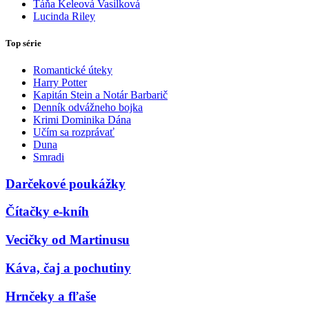
Táňa Keleová Vasilková
Lucinda Riley
Top série
Romantické úteky
Harry Potter
Kapitán Stein a Notár Barbarič
Denník odvážneho bojka
Krimi Dominika Dána
Učím sa rozprávať
Duna
Smradi
Darčekové poukážky
Čítačky e-kníh
Vecičky od Martinusu
Káva, čaj a pochutiny
Hrnčeky a fľaše