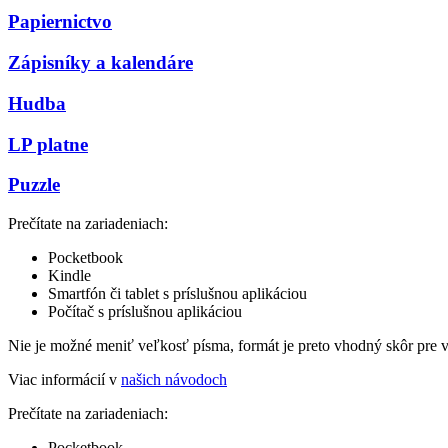
Papiernictvo
Zápisníky a kalendáre
Hudba
LP platne
Puzzle
Prečítate na zariadeniach:
Pocketbook
Kindle
Smartfón či tablet s príslušnou aplikáciou
Počítač s príslušnou aplikáciou
Nie je možné meniť veľkosť písma, formát je preto vhodný skôr pre 
Viac informácií v
našich návodoch
Prečítate na zariadeniach:
Pocketbook