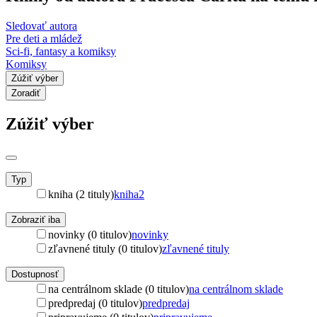
Sledovať autora
Pre deti a mládež
Sci-fi, fantasy a komiksy
Komiksy
Zúžiť výber
Zoradiť
Zúžiť výber
Typ
kniha (2 tituly)
kniha
2
Zobraziť iba
novinky (0 titulov)
novinky
zľavnené tituly (0 titulov)
zľavnené tituly
Dostupnosť
na centrálnom sklade (0 titulov)
na centrálnom sklade
predpredaj (0 titulov)
predpredaj