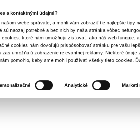
es a kontaktnými údajmi?
našom webe správate, a mohli vám zobraziť tie najlepšie tipy n
é sú naozaj potrebné a bez nich by naša stránka vôbec nefung
 cookies, ktoré nám umožňujú zisťovať, ako náš web funguje, a 
ačné cookies nám dovoľujú prispôsobovať stránku pre vašu lepši
zas umožňujú zobrazenie relevantnej reklamy. Niektoré údaje z
y nám pomohlo, keby sme mohli používať všetky tieto cookies. 
ersonalizačné
Analytické
Marketi