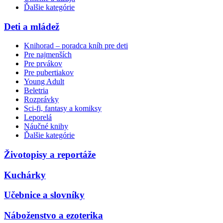
Ďalšie kategórie
Deti a mládež
Knihorad – poradca kníh pre deti
Pre najmenších
Pre prvákov
Pre pubertiakov
Young Adult
Beletria
Rozprávky
Sci-fi, fantasy a komiksy
Leporelá
Náučné knihy
Ďalšie kategórie
Životopisy a reportáže
Kuchárky
Učebnice a slovníky
Náboženstvo a ezoterika