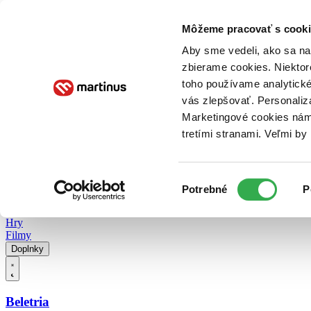
Doručenie
Kníhkupectvá
Knihovrátok
Poukážky
Knižný blog
Kontakt
Môžeme pracovať s cooki
Aby sme vedeli, ako sa na 
zbierame cookies. Niektor
E-knihy
Audioknihy
Hry
Filmy
Knihy
Doplnky
toho používame analytické
vás zlepšovať. Personaliz
Vyhľadávanie
Marketingové cookies nám 
tretími stranami. Veľmi b
Prihlásiť
Vyhľadávanie
Výber
Knihy
Potrebné
P
súhlasu
E-knihy
Audioknihy
Hry
Filmy
Doplnky
Beletria