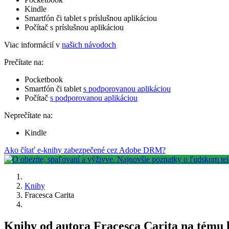
Kindle
Smartfón či tablet s príslušnou aplikáciou
Počítač s príslušnou aplikáciou
Viac informácií v
našich návodoch
Prečítate na:
Pocketbook
Smartfón či tablet
s podporovanou aplikáciou
Počítač
s podporovanou aplikáciou
Neprečítate na:
Kindle
Ako čítať e-knihy zabezpečené cez Adobe DRM?
Knihy
Fracesca Carita
Knihy od autora Fracesca Carita na tému 