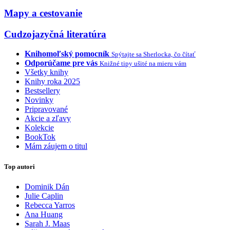
Mapy a cestovanie
Cudzojazyčná literatúra
Knihomoľský pomocník
Spýtajte sa Sherlocka, čo čítať
Odporúčame pre vás
Knižné tipy ušité na mieru vám
Všetky knihy
Knihy roka 2025
Bestsellery
Novinky
Pripravované
Akcie a zľavy
Kolekcie
BookTok
Mám záujem o titul
Top autori
Dominik Dán
Julie Caplin
Rebecca Yarros
Ana Huang
Sarah J. Maas