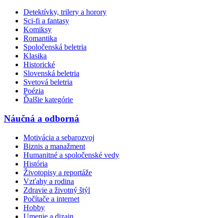
Detektívky, trilery a horory
Sci-fi a fantasy
Komiksy
Romantika
Spoločenská beletria
Klasika
Historické
Slovenská beletria
Svetová beletria
Poézia
Ďalšie kategórie
Náučná a odborná
Motivácia a sebarozvoj
Biznis a manažment
Humanitné a spoločenské vedy
História
Životopisy a reportáže
Vzťahy a rodina
Zdravie a životný štýl
Počítače a internet
Hobby
Umenie a dizajn