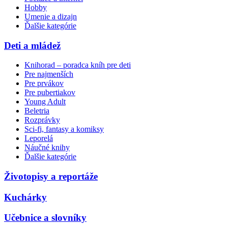
Hobby
Umenie a dizajn
Ďalšie kategórie
Deti a mládež
Knihorad – poradca kníh pre deti
Pre najmenších
Pre prvákov
Pre pubertiakov
Young Adult
Beletria
Rozprávky
Sci-fi, fantasy a komiksy
Leporelá
Náučné knihy
Ďalšie kategórie
Životopisy a reportáže
Kuchárky
Učebnice a slovníky