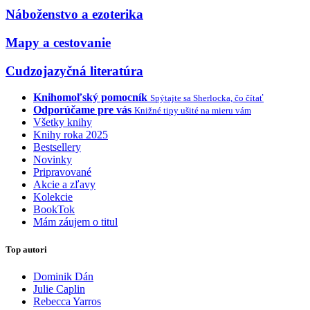
Náboženstvo a ezoterika
Mapy a cestovanie
Cudzojazyčná literatúra
Knihomoľský pomocník
Spýtajte sa Sherlocka, čo čítať
Odporúčame pre vás
Knižné tipy ušité na mieru vám
Všetky knihy
Knihy roka 2025
Bestsellery
Novinky
Pripravované
Akcie a zľavy
Kolekcie
BookTok
Mám záujem o titul
Top autori
Dominik Dán
Julie Caplin
Rebecca Yarros