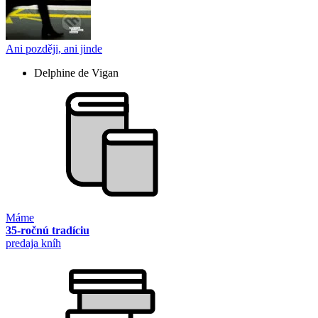
Ani později, ani jinde
Delphine de Vigan
Máme
35-ročnú tradíciu
predaja kníh