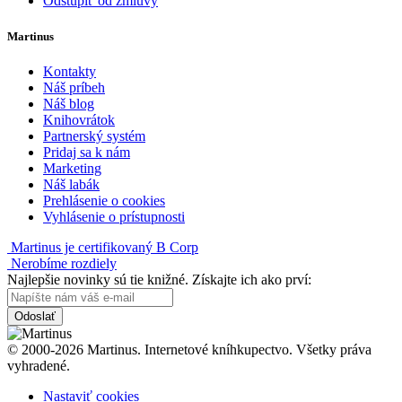
Odstúpiť od zmluvy
Martinus
Kontakty
Náš príbeh
Náš blog
Knihovrátok
Partnerský systém
Pridaj sa k nám
Marketing
Náš labák
Prehlásenie o cookies
Vyhlásenie o prístupnosti
Martinus je certifikovaný B Corp
Nerobíme rozdiely
Najlepšie novinky sú tie knižné. Získajte ich ako prví:
Odoslať
© 2000-2026 Martinus. Internetové kníhkupectvo. Všetky práva
vyhradené.
Nastaviť cookies