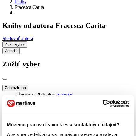
Knihy
Fracesca Carita
Knihy od autora Fracesca Carita
Sledovať autora
Zúžiť výber
Zoradiť
Zúžiť výber
Zobraziť iba
novinky (0 titulov)
novinky
zľavnené tituly (0 titulov)
zľavnené tituly
Dostupnosť
na centrálnom sklade (0 titulov)
na centrálnom sklade
predpredaj (0 titulov)
predpredaj
Môžeme pracovať s cookies a kontaktnými údajmi?
pripravujeme (0 titulov)
pripravujeme
Aby sme vedeli, ako sa na našom webe správate, a
dostupná (bez vypredaných) (0 titulov)
dostupná (bez