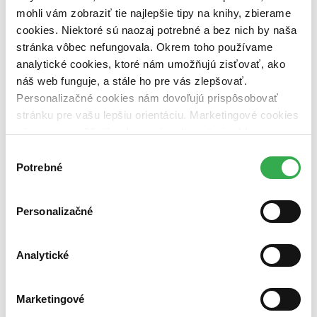
vypredaných)
mohli vám zobraziť tie najlepšie tipy na knihy, zbierame
cookies. Niektoré sú naozaj potrebné a bez nich by naša
Nové / čítané
stránka vôbec nefungovala. Okrem toho používame
nová (0 titulov)
nová
analytické cookies, ktoré nám umožňujú zisťovať, ako
čítaná (0 titulov)
čítaná
náš web funguje, a stále ho pre vás zlepšovať.
čítaná - výborný stav (0 titulov)
čítaná - výborný stav
čítaná - mierne opotrebovaná (0 titulov)
čítaná - mierne
Personalizačné cookies nám dovoľujú prispôsobovať
opotrebovaná
stránku pre vašu lepšiu orientáciu. Marketingové cookies
čítané verzie vypredaných kníh (0 titulov)
čítané verzie
nám zas umožňujú zobrazenie relevantnej reklamy.
vypredaných kníh
Niektoré údaje zdieľame aj s tretími stranami. Veľmi by
Výber
Zúžiť výber
nám pomohlo, keby sme mohli používať všetky tieto
Potrebné
súhlasu
cookies. Ďakujeme!
Zoradiť
Personalizačné
Analytické
Bestsellery
Top hodnotené
Novinky
Najdrahšie
Marketingové
Najlacnejšie