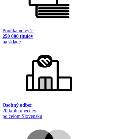
Ponúkame vyše
250 000 titulov
na sklade
Osobný odber
20 kníhkupectiev
po celom Slovensku