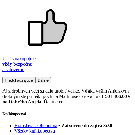
U nás nakupujete
vždy bezpečne
a s dôverou
Predchádzajúce
Ďalšie
Aj z drobných vecí sa dajú urobiť veľké. Vďaka vašim Anjelským
drobným ste pri nákupoch na Martinuse darovali už
1 501 406,00 €
na Dobrého Anjela
. Ďakujeme!
Kníhkupectvá
Bratislava - Obchodná
• Zatvorené do zajtra 8:30
Všetky kníhkupectvá