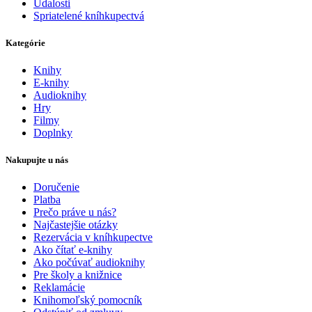
Udalosti
Spriatelené kníhkupectvá
Kategórie
Knihy
E-knihy
Audioknihy
Hry
Filmy
Doplnky
Nakupujte u nás
Doručenie
Platba
Prečo práve u nás?
Najčastejšie otázky
Rezervácia v kníhkupectve
Ako čítať e-knihy
Ako počúvať audioknihy
Pre školy a knižnice
Reklamácie
Knihomoľský pomocník