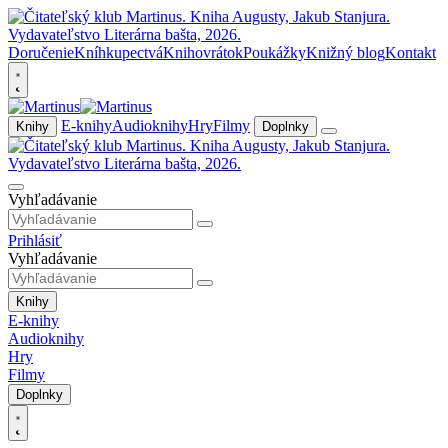
Doručenie
Kníhkupectvá
Knihovrátok
Poukážky
Knižný blog
Kontakt
E-knihy
Audioknihy
Hry
Filmy
Knihy
Doplnky
Vyhľadávanie
Prihlásiť
Vyhľadávanie
Knihy
E-knihy
Audioknihy
Hry
Filmy
Doplnky