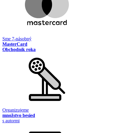
Sme 7-násobný
MasterCard
Obchodník roka
Organizujeme
množstvo besied
s autormi