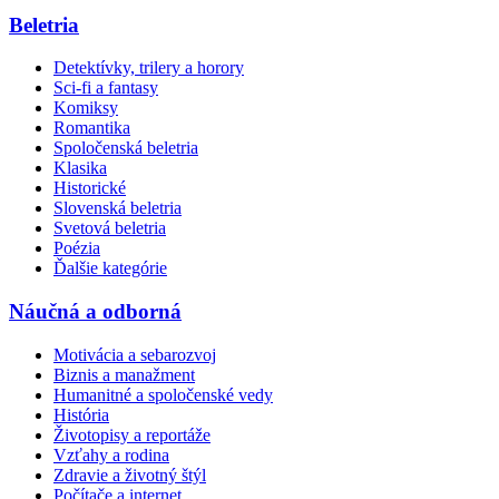
Beletria
Detektívky, trilery a horory
Sci-fi a fantasy
Komiksy
Romantika
Spoločenská beletria
Klasika
Historické
Slovenská beletria
Svetová beletria
Poézia
Ďalšie kategórie
Náučná a odborná
Motivácia a sebarozvoj
Biznis a manažment
Humanitné a spoločenské vedy
História
Životopisy a reportáže
Vzťahy a rodina
Zdravie a životný štýl
Počítače a internet