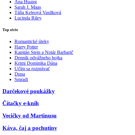
Ana Huang
Sarah J. Maas
Táňa Keleová Vasilková
Lucinda Riley
Top série
Romantické úteky
Harry Potter
Kapitán Stein a Notár Barbarič
Denník odvážneho bojka
Krimi Dominika Dána
Učím sa rozprávať
Duna
Smradi
Darčekové poukážky
Čítačky e-kníh
Vecičky od Martinusu
Káva, čaj a pochutiny