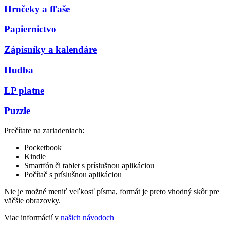
Hrnčeky a fľaše
Papiernictvo
Zápisníky a kalendáre
Hudba
LP platne
Puzzle
Prečítate na zariadeniach:
Pocketbook
Kindle
Smartfón či tablet s príslušnou aplikáciou
Počítač s príslušnou aplikáciou
Nie je možné meniť veľkosť písma, formát je preto vhodný skôr pre
väčšie obrazovky.
Viac informácií v
našich návodoch