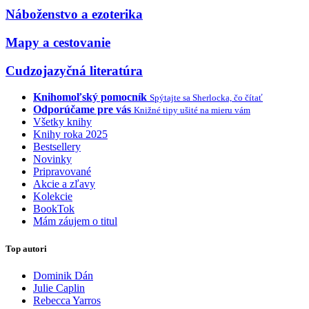
Náboženstvo a ezoterika
Mapy a cestovanie
Cudzojazyčná literatúra
Knihomoľský pomocník
Spýtajte sa Sherlocka, čo čítať
Odporúčame pre vás
Knižné tipy ušité na mieru vám
Všetky knihy
Knihy roka 2025
Bestsellery
Novinky
Pripravované
Akcie a zľavy
Kolekcie
BookTok
Mám záujem o titul
Top autori
Dominik Dán
Julie Caplin
Rebecca Yarros