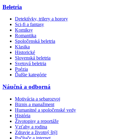
Beletria
Detektívky, trilery a horory
Sci-fi a fantasy
Komiksy
Romantika
Spoločenská beletria
Klasika
Historické
Slovenská beletria
Svetová beletria
Poézia
Ďalšie kategórie
Náučná a odborná
Motivácia a sebarozvoj
Biznis a manažment
Humanitné a spoločenské vedy
História
Životopisy a reportáže
Vzťahy a rodina
Zdravie a životný štýl
Počítače a internet