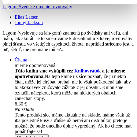
Lagom: Švédske umenie rovnováhy
Elias Larsen
Jonny Jackson
Lagom (vyslovuje sa lah-gom) znamená po švédsky ani veľa, ani
málo, tak akurát. Je to smerovanie k dosiahnutiu zdravej rovnováhy
plnej šťastia vo všetkých aspektoch života, napríklad striedmo jesť a
piť, šetriť, nie prehnane míňa?...
Čítaná
mierne opotrebovaná
Túto knihu sme vykúpili cez
Knihovrátok
a je mierne
opotrebovaná.
Na tejto knihe už síce poznať, že ju niekto
čítal, môže jej chýbať prebal, nie je však poškodená tak, aby
to akokoľvek znižovalo zážitok z jej obsahu. Knihu sme
označili nálepkou, ktorá môže na niektorých obaloch
zanechať stopy.
6,30 €
Na sklade
Tento produkt síce máme aktuálne na sklade, máme však už
iba posledné kusy a ďalšie už nemá ani distribútor, preto je
možné, že bude onedlho úplne vypredaný. Ak ho chcete mať,
ponáhľajte sa!