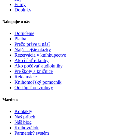
Filmy
Doplnky
Nakupujte u nás
Doručenie
Platba
Prečo práve u nás?
Najčastejšie otázky
Rezervácia v kníhkupectve
Ako čítať e-knihy
Ako počúvať audioknihy
Pre školy a knižnice
Reklamácie
Knihomoľský pomocník
Odstúpiť od zmluvy
Martinus
Kontakty
Náš príbeh
Náš blog
Knihovrátok
Partnerský systém