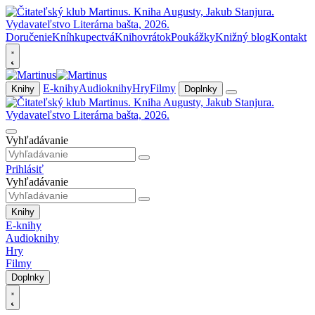
Doručenie
Kníhkupectvá
Knihovrátok
Poukážky
Knižný blog
Kontakt
E-knihy
Audioknihy
Hry
Filmy
Knihy
Doplnky
Vyhľadávanie
Prihlásiť
Vyhľadávanie
Knihy
E-knihy
Audioknihy
Hry
Filmy
Doplnky