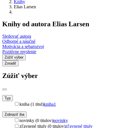
Knihy
Elias Larsen
Knihy od autora Elias Larsen
Sledovať autora
Odborné a náučné
Motivácia a sebarozvoj
Pozitívne myslenie
Zúžiť výber
Zoradiť
Zúžiť výber
Typ
kniha (1 titul)
kniha
1
Zobraziť iba
novinky (0 titulov)
novinky
zľavnené tituly (0 titulov)
zľavnené tituly