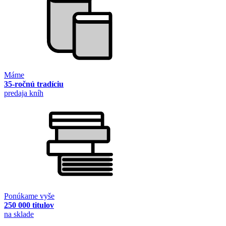
Máme
35-ročnú tradíciu
predaja kníh
Ponúkame vyše
250 000 titulov
na sklade