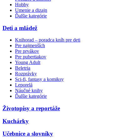
Hobby
Umenie a dizajn
Ďalšie kategórie
Deti a mládež
Knihorad – poradca kníh pre deti
Pre najmenších
Pre prvákov
Pre pubertiakov
Young Adult
Beletria
Rozprávky
Sci-fi, fantasy a komiksy
Leporelá
Náučné knihy
Ďalšie kategórie
Životopisy a reportáže
Kuchárky
Učebnice a slovníky