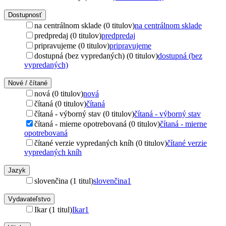
Dostupnosť
na centrálnom sklade (0 titulov)
na centrálnom sklade
predpredaj (0 titulov)
predpredaj
pripravujeme (0 titulov)
pripravujeme
dostupná (bez vypredaných) (0 titulov)
dostupná (bez
vypredaných)
Nové / čítané
nová (0 titulov)
nová
čítaná (0 titulov)
čítaná
čítaná - výborný stav (0 titulov)
čítaná - výborný stav
čítaná - mierne opotrebovaná (0 titulov)
čítaná - mierne
opotrebovaná
čítané verzie vypredaných kníh (0 titulov)
čítané verzie
vypredaných kníh
Jazyk
slovenčina (1 titul)
slovenčina
1
Vydavateľstvo
Ikar (1 titul)
Ikar
1