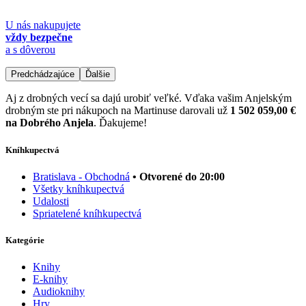
U nás nakupujete
vždy bezpečne
a s dôverou
Predchádzajúce
Ďalšie
Aj z drobných vecí sa dajú urobiť veľké. Vďaka vašim Anjelským
drobným ste pri nákupoch na Martinuse darovali už
1 502 059,00 €
na Dobrého Anjela
. Ďakujeme!
Kníhkupectvá
Bratislava - Obchodná
• Otvorené do 20:00
Všetky kníhkupectvá
Udalosti
Spriatelené kníhkupectvá
Kategórie
Knihy
E-knihy
Audioknihy
Hry