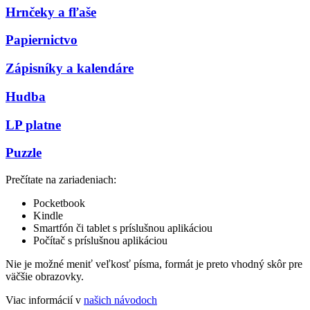
Hrnčeky a fľaše
Papiernictvo
Zápisníky a kalendáre
Hudba
LP platne
Puzzle
Prečítate na zariadeniach:
Pocketbook
Kindle
Smartfón či tablet s príslušnou aplikáciou
Počítač s príslušnou aplikáciou
Nie je možné meniť veľkosť písma, formát je preto vhodný skôr pre
väčšie obrazovky.
Viac informácií v
našich návodoch