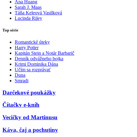
Ana Huang
Sarah J. Maas
Táňa Keleová Vasilková
Lucinda Riley
Top série
Romantické úteky
Harry Potter
Kapitán Stein a Notár Barbarič
Denník odvážneho bojka
Krimi Dominika Dána
Učím sa rozprávať
Duna
Smradi
Darčekové poukážky
Čítačky e-kníh
Vecičky od Martinusu
Káva, čaj a pochutiny