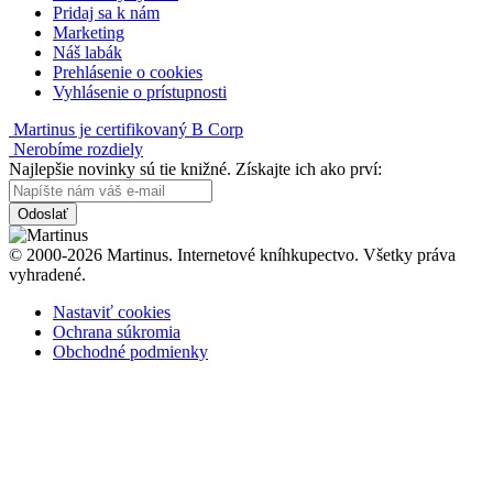
Pridaj sa k nám
Marketing
Náš labák
Prehlásenie o cookies
Vyhlásenie o prístupnosti
Martinus je certifikovaný B Corp
Nerobíme rozdiely
Najlepšie novinky sú tie knižné. Získajte ich ako prví:
Odoslať
© 2000-2026 Martinus. Internetové kníhkupectvo. Všetky práva
vyhradené.
Nastaviť cookies
Ochrana súkromia
Obchodné podmienky