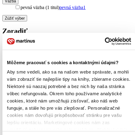
Väzba
pevná väzba (1 titul)
pevná väzba
1
Zúžiť výber
Zoradiť
Bestsellery
Môžeme pracovať s cookies a kontaktnými údajmi?
Top hodnotené
Novinky
Aby sme vedeli, ako sa na našom webe správate, a mohli
Najdrahšie
vám zobraziť tie najlepšie tipy na knihy, zbierame cookies.
Najlacnejšie
Niektoré sú naozaj potrebné a bez nich by naša stránka
Najvyššia zľava
vôbec nefungovala. Okrem toho používame analytické
cookies, ktoré nám umožňujú zisťovať, ako náš web
Použité filtre
Zrušiť filtre
funguje, a stále ho pre vás zlepšovať. Personalizačné
čítané - mierne opotrebované
cookies nám dovoľujú prispôsobovať stránku pre vašu
lepšiu orientáciu. Marketingové cookies nám zas
umožňujú zobrazenie relevantnej reklamy. Niektoré údaje