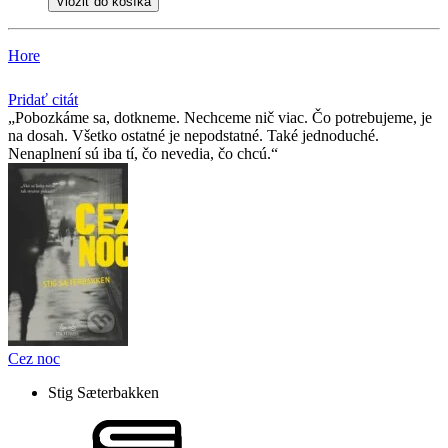
Vložiť do košíka
Hore
Pridať citát
Pobozkáme sa, dotkneme. Nechceme nič viac. Čo potrebujeme, je
na dosah. Všetko ostatné je nepodstatné. Také jednoduché.
Nenaplnení sú iba tí, čo nevedia, čo chcú.
Cez noc
Stig Sæterbakken