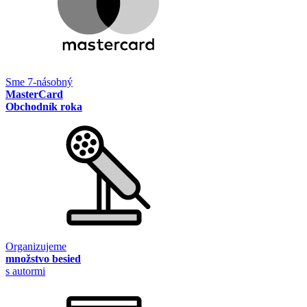
Sme 7-násobný
MasterCard
Obchodník roka
Organizujeme
množstvo besied
s autormi