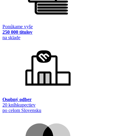
Ponúkame vyše
250 000 titulov
na sklade
Osobný odber
20 kníhkupectiev
po celom Slovensku