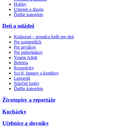
Hobby
Umenie a dizajn
Ďalšie kategórie
Deti a mládež
Knihorad – poradca kníh pre deti
Pre najmenších
Pre prvákov
Pre pubertiakov
Young Adult
Beletria
Rozprávky
Sci-fi, fantasy a komiksy
Leporelá
Náučné knihy
Ďalšie kategórie
Životopisy a reportáže
Kuchárky
Učebnice a slovníky