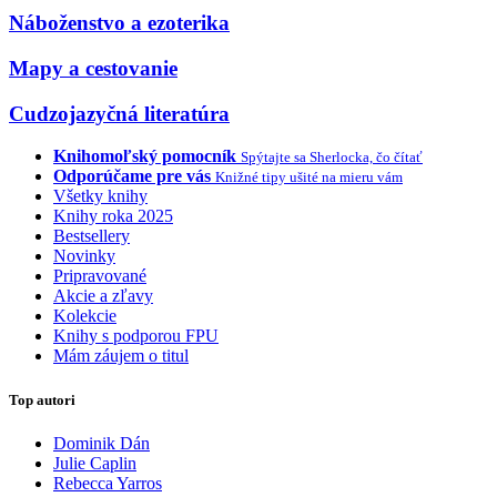
Náboženstvo a ezoterika
Mapy a cestovanie
Cudzojazyčná literatúra
Knihomoľský pomocník
Spýtajte sa Sherlocka, čo čítať
Odporúčame pre vás
Knižné tipy ušité na mieru vám
Všetky knihy
Knihy roka 2025
Bestsellery
Novinky
Pripravované
Akcie a zľavy
Kolekcie
Knihy s podporou FPU
Mám záujem o titul
Top autori
Dominik Dán
Julie Caplin
Rebecca Yarros