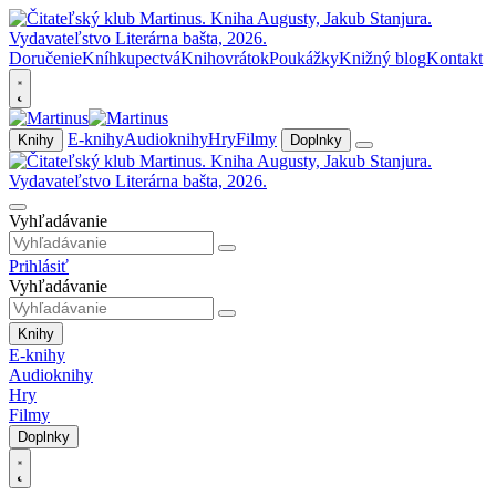
Doručenie
Kníhkupectvá
Knihovrátok
Poukážky
Knižný blog
Kontakt
E-knihy
Audioknihy
Hry
Filmy
Knihy
Doplnky
Vyhľadávanie
Prihlásiť
Vyhľadávanie
Knihy
E-knihy
Audioknihy
Hry
Filmy
Doplnky