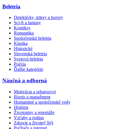
Beletria
Detektívky, trilery a horory
Sci-fi a fantasy
Komiksy
Romantika
Spoločenská beletria
Klasika
Historické
Slovenská beletria
Svetová beletria
Poézia
Ďalšie kategórie
Náučná a odborná
Motivácia a sebarozvoj
Biznis a manažment
Humanitné a spoločenské vedy
História
Životopisy a reportáže
Vzťahy a rodina
Zdravie a životný štýl
Počítače a internet