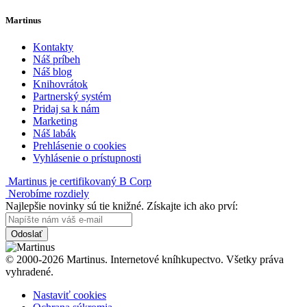
Martinus
Kontakty
Náš príbeh
Náš blog
Knihovrátok
Partnerský systém
Pridaj sa k nám
Marketing
Náš labák
Prehlásenie o cookies
Vyhlásenie o prístupnosti
Martinus je certifikovaný B Corp
Nerobíme rozdiely
Najlepšie novinky sú tie knižné. Získajte ich ako prví:
Odoslať
© 2000-2026 Martinus. Internetové kníhkupectvo. Všetky práva
vyhradené.
Nastaviť cookies