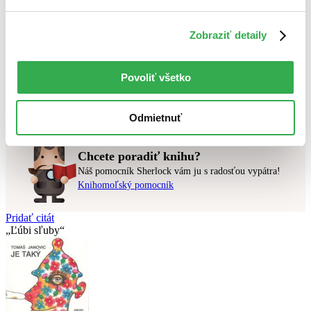
Najlacnejšie
Najvyššia zľava
Zobraziť detaily
Použité filtre
Zrušiť filtre
Povoliť všetko
pripravované
Nebol nájdený
žiadny titul
vyhovujúci zadaným podmienkam.
Skúste prosím zmeniť vyhľadávaný výraz.
Odmietnuť
Chcete poradiť knihu?
Náš pomocník Sherlock vám ju s radosťou vypátra!
Knihomoľský pomocník
Pridať citát
Ľúbi sľuby