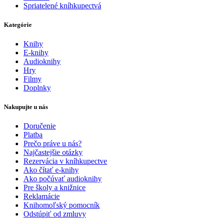
Spriatelené kníhkupectvá
Kategórie
Knihy
E-knihy
Audioknihy
Hry
Filmy
Doplnky
Nakupujte u nás
Doručenie
Platba
Prečo práve u nás?
Najčastejšie otázky
Rezervácia v kníhkupectve
Ako čítať e-knihy
Ako počúvať audioknihy
Pre školy a knižnice
Reklamácie
Knihomoľský pomocník
Odstúpiť od zmluvy