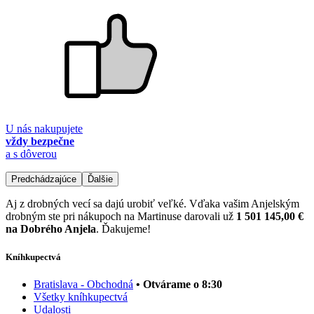
U nás nakupujete
vždy bezpečne
a s dôverou
Predchádzajúce
Ďalšie
Aj z drobných vecí sa dajú urobiť veľké. Vďaka vašim Anjelským
drobným ste pri nákupoch na Martinuse darovali už
1 501 145,00 €
na Dobrého Anjela
. Ďakujeme!
Kníhkupectvá
Bratislava - Obchodná
• Otvárame o 8:30
Všetky kníhkupectvá
Udalosti