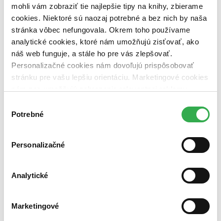
pripravujeme (0 titulov)
pripravujeme
mohli vám zobraziť tie najlepšie tipy na knihy, zbierame
dostupná (bez vypredaných) (0 titulov)
dostupná (bez
cookies. Niektoré sú naozaj potrebné a bez nich by naša
vypredaných)
stránka vôbec nefungovala. Okrem toho používame
Nové / čítané
analytické cookies, ktoré nám umožňujú zisťovať, ako
nová (0 titulov)
nová
náš web funguje, a stále ho pre vás zlepšovať.
čítaná (0 titulov)
čítaná
Personalizačné cookies nám dovoľujú prispôsobovať
čítaná - výborný stav (0 titulov)
čítaná - výborný stav
stránku pre vašu lepšiu orientáciu. Marketingové cookies
čítaná - mierne opotrebovaná (0 titulov)
čítaná - mierne
opotrebovaná
nám zas umožňujú zobrazenie relevantnej reklamy.
čítané verzie vypredaných kníh (0 titulov)
čítané verzie
Niektoré údaje zdieľame aj s tretími stranami. Veľmi by
Výber
vypredaných kníh
nám pomohlo, keby sme mohli používať všetky tieto
Potrebné
súhlasu
cookies. Ďakujeme!
Zúžiť výber
Zoradiť
Personalizačné
Analytické
Bestsellery
Top hodnotené
Marketingové
Novinky
Najdrahšie