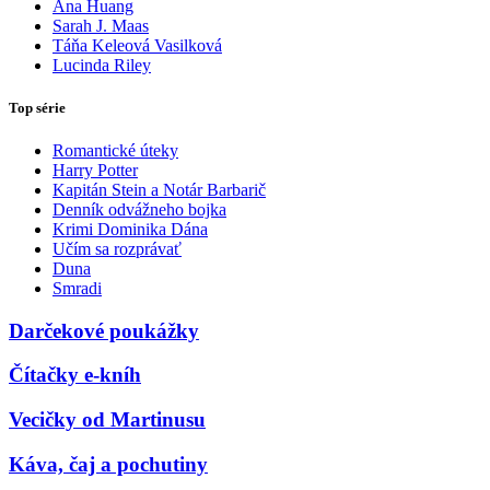
Ana Huang
Sarah J. Maas
Táňa Keleová Vasilková
Lucinda Riley
Top série
Romantické úteky
Harry Potter
Kapitán Stein a Notár Barbarič
Denník odvážneho bojka
Krimi Dominika Dána
Učím sa rozprávať
Duna
Smradi
Darčekové poukážky
Čítačky e-kníh
Vecičky od Martinusu
Káva, čaj a pochutiny