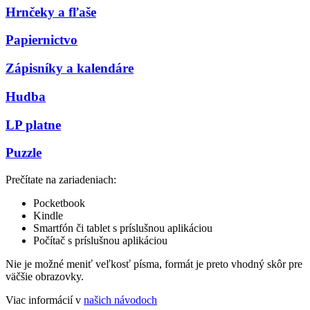
Hrnčeky a fľaše
Papiernictvo
Zápisníky a kalendáre
Hudba
LP platne
Puzzle
Prečítate na zariadeniach:
Pocketbook
Kindle
Smartfón či tablet s príslušnou aplikáciou
Počítač s príslušnou aplikáciou
Nie je možné meniť veľkosť písma, formát je preto vhodný skôr pre
väčšie obrazovky.
Viac informácií v
našich návodoch