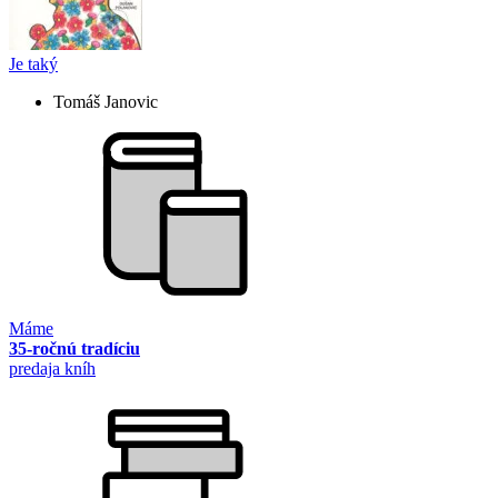
Je taký
Tomáš Janovic
Máme
35-ročnú tradíciu
predaja kníh