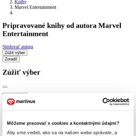
Knihy
Marvel Entertainment
Pripravované knihy od autora Marvel
Entertainment
Sledovať autora
Zúžiť výber
Zoradiť
Zúžiť výber
Zobraziť iba
novinky (0 titulov)
novinky
zľavnené tituly (0 titulov)
zľavnené tituly
Dostupnosť
Môžeme pracovať s cookies a kontaktnými údajmi?
na centrálnom sklade (0 titulov)
na centrálnom sklade
predpredaj (0 titulov)
predpredaj
Aby sme vedeli, ako sa na našom webe správate, a