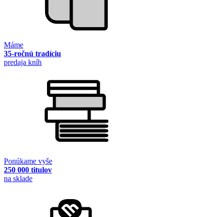
Máme
35-ročnú tradíciu
predaja kníh
Ponúkame vyše
250 000 titulov
na sklade