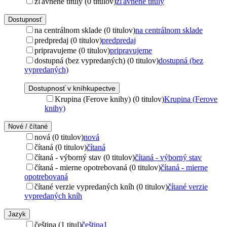
zľavnené tituly (0 titulov)
zľavnené tituly
Dostupnosť
na centrálnom sklade (0 titulov)
na centrálnom sklade
predpredaj (0 titulov)
predpredaj
pripravujeme (0 titulov)
pripravujeme
dostupná (bez vypredaných) (0 titulov)
dostupná (bez
vypredaných)
Dostupnosť v kníhkupectve
Krupina (Ferove knihy) (0 titulov)
Krupina (Ferove
knihy)
Nové / čítané
nová (0 titulov)
nová
čítaná (0 titulov)
čítaná
čítaná - výborný stav (0 titulov)
čítaná - výborný stav
čítaná - mierne opotrebovaná (0 titulov)
čítaná - mierne
opotrebovaná
čítané verzie vypredaných kníh (0 titulov)
čítané verzie
vypredaných kníh
Jazyk
čeština (1 titul)
čeština
1