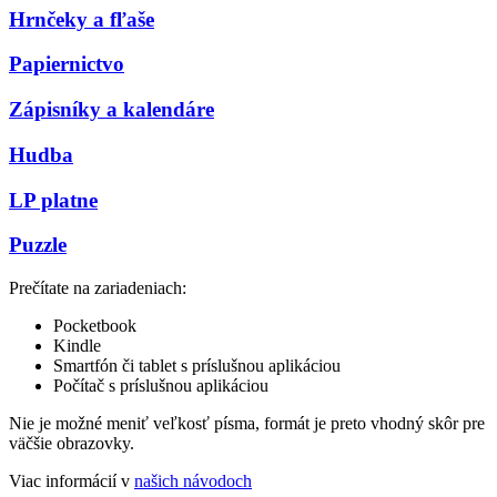
Hrnčeky a fľaše
Papiernictvo
Zápisníky a kalendáre
Hudba
LP platne
Puzzle
Prečítate na zariadeniach:
Pocketbook
Kindle
Smartfón či tablet s príslušnou aplikáciou
Počítač s príslušnou aplikáciou
Nie je možné meniť veľkosť písma, formát je preto vhodný skôr pre
väčšie obrazovky.
Viac informácií v
našich návodoch