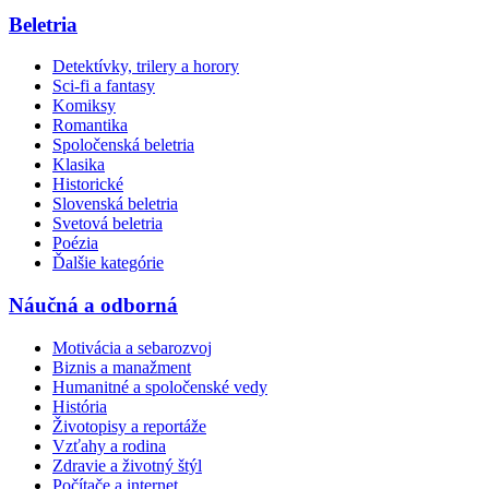
Beletria
Detektívky, trilery a horory
Sci-fi a fantasy
Komiksy
Romantika
Spoločenská beletria
Klasika
Historické
Slovenská beletria
Svetová beletria
Poézia
Ďalšie kategórie
Náučná a odborná
Motivácia a sebarozvoj
Biznis a manažment
Humanitné a spoločenské vedy
História
Životopisy a reportáže
Vzťahy a rodina
Zdravie a životný štýl
Počítače a internet