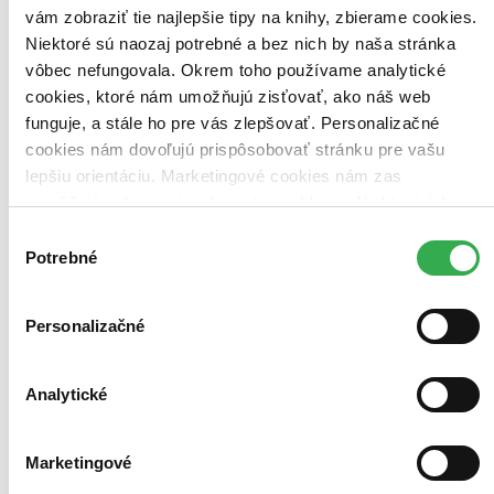
Zoradiť
vám zobraziť tie najlepšie tipy na knihy, zbierame cookies.
Niektoré sú naozaj potrebné a bez nich by naša stránka
vôbec nefungovala. Okrem toho používame analytické
cookies, ktoré nám umožňujú zisťovať, ako náš web
Bestsellery
funguje, a stále ho pre vás zlepšovať. Personalizačné
Top hodnotené
cookies nám dovoľujú prispôsobovať stránku pre vašu
Novinky
lepšiu orientáciu. Marketingové cookies nám zas
Najdrahšie
Najlacnejšie
umožňujú zobrazenie relevantnej reklamy. Niektoré údaje
Najvyššia zľava
zdieľame aj s tretími stranami. Veľmi by nám pomohlo,
Výber
keby sme mohli používať všetky tieto cookies. Ďakujeme!
Potrebné
súhlasu
Použité filtre
Zrušiť filtre
Pre mužov
Vydavateľstvo 1400
Personalizačné
Analytické
Marketingové