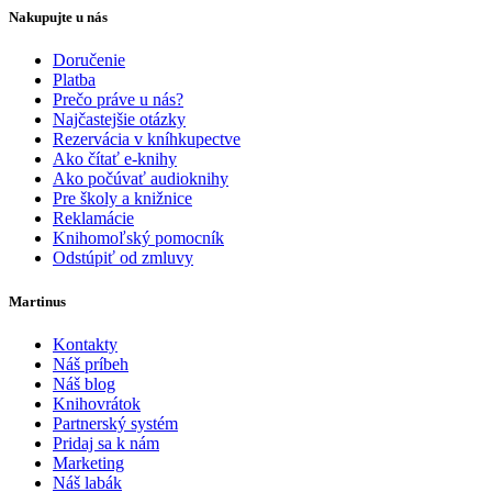
Nakupujte u nás
Doručenie
Platba
Prečo práve u nás?
Najčastejšie otázky
Rezervácia v kníhkupectve
Ako čítať e-knihy
Ako počúvať audioknihy
Pre školy a knižnice
Reklamácie
Knihomoľský pomocník
Odstúpiť od zmluvy
Martinus
Kontakty
Náš príbeh
Náš blog
Knihovrátok
Partnerský systém
Pridaj sa k nám
Marketing
Náš labák