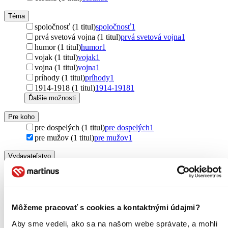
Téma
spoločnosť (1 titul)
spoločnosť
1
prvá svetová vojna (1 titul)
prvá svetová vojna
1
humor (1 titul)
humor
1
vojak (1 titul)
vojak
1
vojna (1 titul)
vojna
1
príhody (1 titul)
príhody
1
1914-1918 (1 titul)
1914-1918
1
Ďalšie možnosti
Pre koho
pre dospelých (1 titul)
pre dospelých
1
pre mužov (1 titul)
pre mužov
1
Vydavateľstvo
1400 (1 titul)
1400
1
Väzba
pevná väzba (1 titul)
pevná väzba
1
Môžeme pracovať s cookies a kontaktnými údajmi?
Zúžiť výber
Aby sme vedeli, ako sa na našom webe správate, a mohli