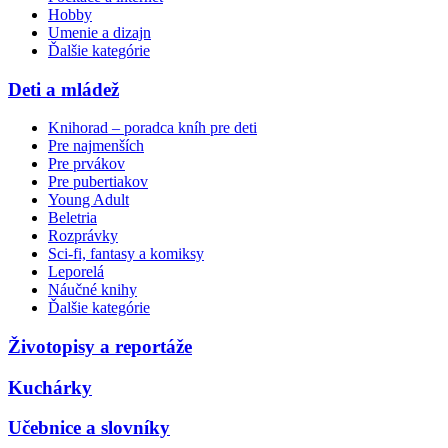
Hobby
Umenie a dizajn
Ďalšie kategórie
Deti a mládež
Knihorad – poradca kníh pre deti
Pre najmenších
Pre prvákov
Pre pubertiakov
Young Adult
Beletria
Rozprávky
Sci-fi, fantasy a komiksy
Leporelá
Náučné knihy
Ďalšie kategórie
Životopisy a reportáže
Kuchárky
Učebnice a slovníky