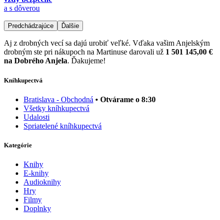
a s dôverou
Predchádzajúce
Ďalšie
Aj z drobných vecí sa dajú urobiť veľké. Vďaka vašim Anjelským
drobným ste pri nákupoch na Martinuse darovali už
1 501 145,00 €
na Dobrého Anjela
. Ďakujeme!
Kníhkupectvá
Bratislava - Obchodná
• Otvárame o 8:30
Všetky kníhkupectvá
Udalosti
Spriatelené kníhkupectvá
Kategórie
Knihy
E-knihy
Audioknihy
Hry
Filmy
Doplnky