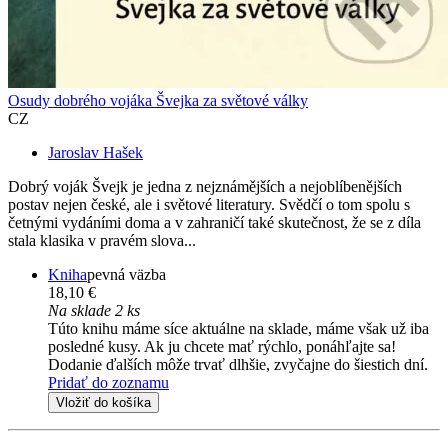
Osudy dobrého vojáka Švejka za světové války
CZ
Jaroslav Hašek
Dobrý voják Švejk je jedna z nejznámějších a nejoblíbenějších
postav nejen české, ale i světové literatury. Svědčí o tom spolu s
četnými vydáními doma a v zahraničí také skutečnost, že se z díla
stala klasika v pravém slova...
Kniha
pevná väzba
18,10 €
Na sklade 2 ks
Túto knihu máme síce aktuálne na sklade, máme však už iba
posledné kusy. Ak ju chcete mať rýchlo, ponáhľajte sa!
Dodanie ďalších môže trvať dlhšie, zvyčajne do šiestich dní.
Pridať do zoznamu
Vložiť do košíka