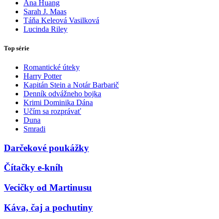
Ana Huang
Sarah J. Maas
Táňa Keleová Vasilková
Lucinda Riley
Top série
Romantické úteky
Harry Potter
Kapitán Stein a Notár Barbarič
Denník odvážneho bojka
Krimi Dominika Dána
Učím sa rozprávať
Duna
Smradi
Darčekové poukážky
Čítačky e-kníh
Vecičky od Martinusu
Káva, čaj a pochutiny