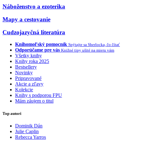
Náboženstvo a ezoterika
Mapy a cestovanie
Cudzojazyčná literatúra
Knihomoľský pomocník
Spýtajte sa Sherlocka, čo čítať
Odporúčame pre vás
Knižné tipy ušité na mieru vám
Všetky knihy
Knihy roka 2025
Bestsellery
Novinky
Pripravované
Akcie a zľavy
Kolekcie
Knihy s podporou FPU
Mám záujem o titul
Top autori
Dominik Dán
Julie Caplin
Rebecca Yarros