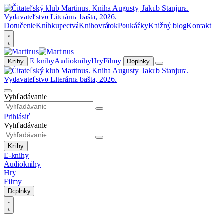
Doručenie
Kníhkupectvá
Knihovrátok
Poukážky
Knižný blog
Kontakt
E-knihy
Audioknihy
Hry
Filmy
Knihy
Doplnky
Vyhľadávanie
Prihlásiť
Vyhľadávanie
Knihy
E-knihy
Audioknihy
Hry
Filmy
Doplnky