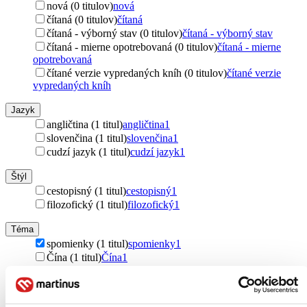
nová (0 titulov)
nová
čítaná (0 titulov)
čítaná
čítaná - výborný stav (0 titulov)
čítaná - výborný stav
čítaná - mierne opotrebovaná (0 titulov)
čítaná - mierne
opotrebovaná
čítané verzie vypredaných kníh (0 titulov)
čítané verzie
vypredaných kníh
Jazyk
angličtina (1 titul)
angličtina
1
slovenčina (1 titul)
slovenčina
1
cudzí jazyk (1 titul)
cudzí jazyk
1
Štýl
cestopisný (1 titul)
cestopisný
1
filozofický (1 titul)
filozofický
1
Téma
spomienky (1 titul)
spomienky
1
Čína (1 titul)
Čína
1
poézia (1 titul)
poézia
1
Autor