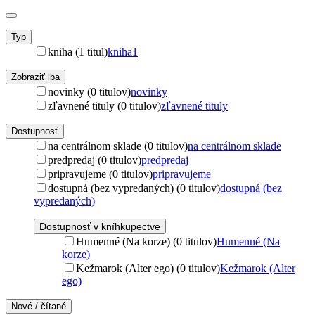
Typ
kniha (1 titul)
kniha
1
Zobraziť iba
novinky (0 titulov)
novinky
zľavnené tituly (0 titulov)
zľavnené tituly
Dostupnosť
na centrálnom sklade (0 titulov)
na centrálnom sklade
predpredaj (0 titulov)
predpredaj
pripravujeme (0 titulov)
pripravujeme
dostupná (bez vypredaných) (0 titulov)
dostupná (bez
vypredaných)
Dostupnosť v kníhkupectve
Humenné (Na korze) (0 titulov)
Humenné (Na
korze)
Kežmarok (Alter ego) (0 titulov)
Kežmarok (Alter
ego)
Nové / čítané