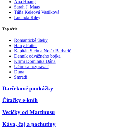
Ana Huang
Sarah J. Maas
Táňa Keleová Vasilková
Lucinda Riley
Top série
Romantické úteky
Harry Potter
Kapitán Stein a Notár Barbarič
Denník odvážneho bojka
Krimi Dominika Dána
Učím sa rozprávať
Duna
Smradi
Darčekové poukážky
Čítačky e-kníh
Vecičky od Martinusu
Káva, čaj a pochutiny