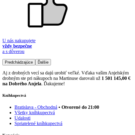
U nás nakupujete
vždy bezpečne
a s dôverou
Predchádzajúce
Ďalšie
Aj z drobných vecí sa dajú urobiť veľké. Vďaka vašim Anjelským
drobným ste pri nákupoch na Martinuse darovali už
1 501 145,00 €
na Dobrého Anjela
. Ďakujeme!
Kníhkupectvá
Bratislava - Obchodná
• Otvorené do 21:00
Všetky kníhkupectvá
Udalosti
Spriatelené kníhkupectvá