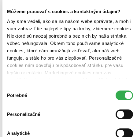
Peter Čaplický (1 titul)
Peter Čaplický
1
Marina Čarnogurská (1 titul)
Marina Čarnogurská
1
Môžeme pracovať s cookies a kontaktnými údajmi?
Cchaj Wenťi / Cai Wenji (1 titul)
Cchaj Wenťi / Cai Wenji
1
Aby sme vedeli, ako sa na našom webe správate, a mohli
Vydavateľstvo
vám zobraziť tie najlepšie tipy na knihy, zbierame cookies.
Perfekt (1 titul)
Perfekt
1
Niektoré sú naozaj potrebné a bez nich by naša stránka
Väzba
vôbec nefungovala. Okrem toho používame analytické
pevná väzba (1 titul)
pevná väzba
1
cookies, ktoré nám umožňujú zisťovať, ako náš web
funguje, a stále ho pre vás zlepšovať. Personalizačné
Zúžiť výber
cookies nám dovoľujú prispôsobovať stránku pre vašu
Zoradiť
lepšiu orientáciu. Marketingové cookies nám zas
umožňujú zobrazenie relevantnej reklamy. Niektoré údaje
zdieľame aj s tretími stranami. Veľmi by nám pomohlo,
Výber
keby sme mohli používať všetky tieto cookies. Ďakujeme!
Potrebné
súhlasu
Bestsellery
Top hodnotené
Novinky
Personalizačné
Najdrahšie
Najlacnejšie
Najvyššia zľava
Analytické