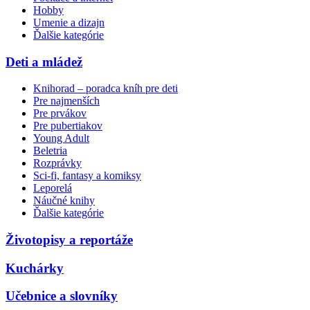
Hobby
Umenie a dizajn
Ďalšie kategórie
Deti a mládež
Knihorad – poradca kníh pre deti
Pre najmenších
Pre prvákov
Pre pubertiakov
Young Adult
Beletria
Rozprávky
Sci-fi, fantasy a komiksy
Leporelá
Náučné knihy
Ďalšie kategórie
Životopisy a reportáže
Kuchárky
Učebnice a slovníky