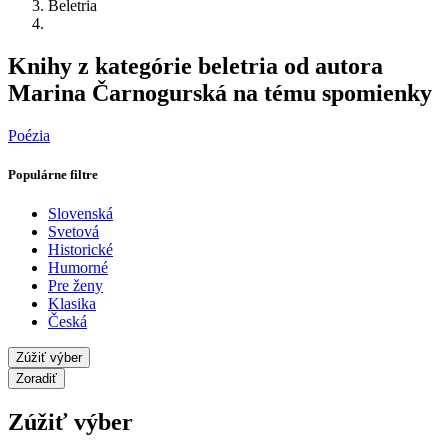
Beletria
Knihy z kategórie beletria od autora
Marina Čarnogurská na tému spomienky
Poézia
Populárne filtre
Slovenská
Svetová
Historické
Humorné
Pre ženy
Klasika
Česká
Zúžiť výber
Zoradiť
Zúžiť výber