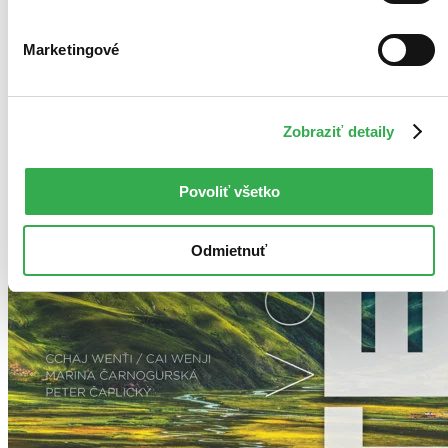
Použité filtre
Zrušiť filtre
Marketingové
Autor Marina Čarnogurská
Na tému spomienky
Zobraziť detaily
Povoliť všetko
Odmietnuť