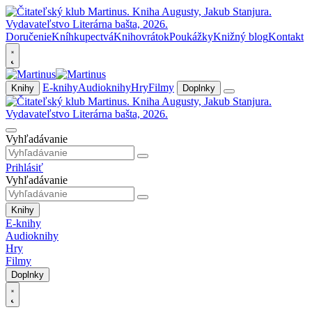
Doručenie
Kníhkupectvá
Knihovrátok
Poukážky
Knižný blog
Kontakt
E-knihy
Audioknihy
Hry
Filmy
Knihy
Doplnky
Vyhľadávanie
Prihlásiť
Vyhľadávanie
Knihy
E-knihy
Audioknihy
Hry
Filmy
Doplnky