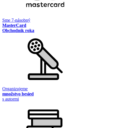
Sme 7-násobný
MasterCard
Obchodník roka
Organizujeme
množstvo besied
s autormi