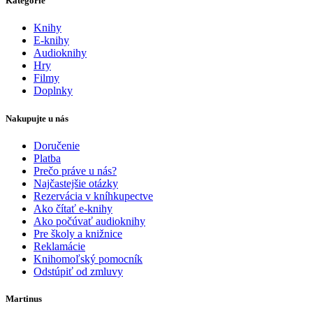
Kategórie
Knihy
E-knihy
Audioknihy
Hry
Filmy
Doplnky
Nakupujte u nás
Doručenie
Platba
Prečo práve u nás?
Najčastejšie otázky
Rezervácia v kníhkupectve
Ako čítať e-knihy
Ako počúvať audioknihy
Pre školy a knižnice
Reklamácie
Knihomoľský pomocník
Odstúpiť od zmluvy
Martinus