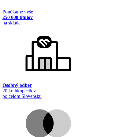
Ponúkame vyše
250 000 titulov
na sklade
Osobný odber
20 kníhkupectiev
po celom Slovensku