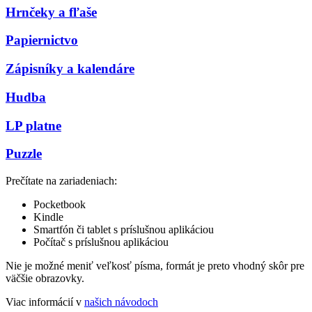
Hrnčeky a fľaše
Papiernictvo
Zápisníky a kalendáre
Hudba
LP platne
Puzzle
Prečítate na zariadeniach:
Pocketbook
Kindle
Smartfón či tablet s príslušnou aplikáciou
Počítač s príslušnou aplikáciou
Nie je možné meniť veľkosť písma, formát je preto vhodný skôr pre
väčšie obrazovky.
Viac informácií v
našich návodoch