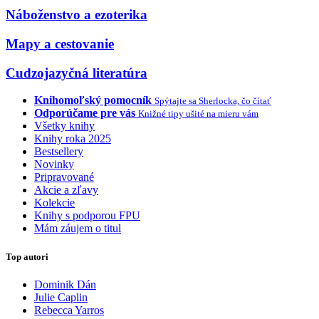
Náboženstvo a ezoterika
Mapy a cestovanie
Cudzojazyčná literatúra
Knihomoľský pomocník
Spýtajte sa Sherlocka, čo čítať
Odporúčame pre vás
Knižné tipy ušité na mieru vám
Všetky knihy
Knihy roka 2025
Bestsellery
Novinky
Pripravované
Akcie a zľavy
Kolekcie
Knihy s podporou FPU
Mám záujem o titul
Top autori
Dominik Dán
Julie Caplin
Rebecca Yarros