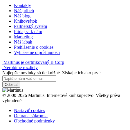
Kontakty
Náš príbeh
Náš blog
Knihovrátok
Partnerský systém
Pridaj sa k nám
Marketing
Náš labák
Prehlásenie o cookies
Vyhlásenie o prístupnosti
Martinus je certifikovaný B Corp
Nerobíme rozdiely
Najlepšie novinky sú tie knižné. Získajte ich ako prví:
Odoslať
© 2000-2026 Martinus. Internetové kníhkupectvo. Všetky práva
vyhradené.
Nastaviť cookies
Ochrana súkromia
Obchodné podmienky