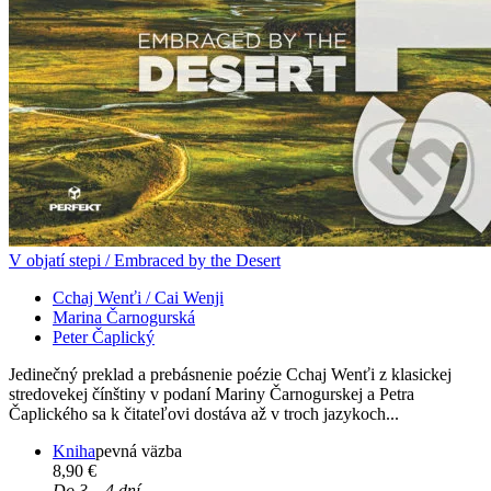
V objatí stepi / Embraced by the Desert
Cchaj Wenťi / Cai Wenji
Marina Čarnogurská
Peter Čaplický
Jedinečný preklad a prebásnenie poézie Cchaj Wenťi z klasickej
stredovekej čínštiny v podaní Mariny Čarnogurskej a Petra
Čaplického sa k čitateľovi dostáva až v troch jazykoch...
Kniha
pevná väzba
8,90 €
Do 3 – 4 dní