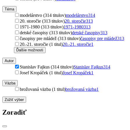
Téma
modelárstvo (314 titulov)
modelárstvo
314
20. storočie (313 titulov)
20. storočie
313
1971-1980 (313 titulov)
1971-1980
313
detské časopisy (313 titulov)
detské časopisy
313
časopisy pre mládež (313 titulov)
časopisy pre mládež
313
20.-21. storočie (1 titul)
20.-21. storočie
1
Ďalšie možnosti
Autor
Stanislav Fajkus (314 titulov)
Stanislav Fajkus
314
Josef Kropáček (1 titul)
Josef Kropáček
1
Väzba
brožovaná väzba (1 titul)
brožovaná väzba
1
Zúžiť výber
Zoradiť