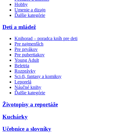
Hobby
Umenie a dizajn
Ďalšie kategórie
Deti a mládež
Knihorad – poradca kníh pre deti
Pre najmenších
Pre prvákov
Pre pubertiakov
Young Adult
Beletria
Rozprávky
Sci-fi, fantasy a komiksy
Leporelá
Náučné knihy
Ďalšie kategórie
Životopisy a reportáže
Kuchárky
Učebnice a slovníky