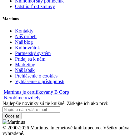
Knihomoľský pomocník
Odstúpiť od zmluvy
Martinus
Kontakty
Náš príbeh
Náš blog
Knihovrátok
Partnerský systém
Pridaj sa k nám
Marketing
Náš labák
Prehlásenie o cookies
Vyhlásenie o prístupnosti
Martinus je certifikovaný B Corp
Nerobíme rozdiely
Najlepšie novinky sú tie knižné. Získajte ich ako prví:
Odoslať
© 2000-2026 Martinus. Internetové kníhkupectvo. Všetky práva
vyhradené.