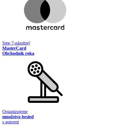
Sme 7-násobný
MasterCard
Obchodník roka
Organizujeme
množstvo besied
s autormi