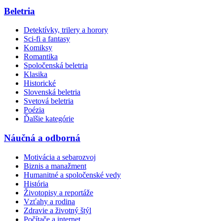
Beletria
Detektívky, trilery a horory
Sci-fi a fantasy
Komiksy
Romantika
Spoločenská beletria
Klasika
Historické
Slovenská beletria
Svetová beletria
Poézia
Ďalšie kategórie
Náučná a odborná
Motivácia a sebarozvoj
Biznis a manažment
Humanitné a spoločenské vedy
História
Životopisy a reportáže
Vzťahy a rodina
Zdravie a životný štýl
Počítače a internet