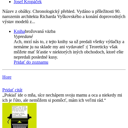
Josef Kropáček
Název z obálky. Chronologický přehled. Vydáno u příležitosti 90.
narozenin architekta Richarda Vyškovského a konání doprovodných
výstav modelů z...
Kniha
brožovaná väzba
Vypredané
Ach, mrzí nás to, z tejto knihy sa už predali všetky výtlačky a
nemáme ju na sklade my ani vydavateľ :( Teoreticky však
môžete mať šťastie v niektorých iných obchodoch, ktoré ešte
nepredali posledné kusy.
Pridať do zoznamu
Hore
Pridať citát
Pokiaľ ide o mňa, síce nechápem svoju mamu a oca a niekedy mi
ich je ľúto, ale nemôžem si pomôcť, mám ich veľmi rád.