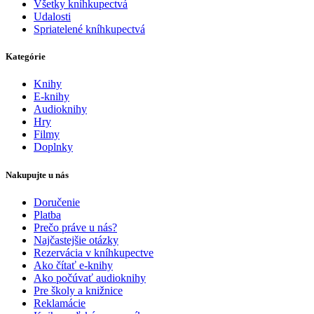
Všetky kníhkupectvá
Udalosti
Spriatelené kníhkupectvá
Kategórie
Knihy
E-knihy
Audioknihy
Hry
Filmy
Doplnky
Nakupujte u nás
Doručenie
Platba
Prečo práve u nás?
Najčastejšie otázky
Rezervácia v kníhkupectve
Ako čítať e-knihy
Ako počúvať audioknihy
Pre školy a knižnice
Reklamácie