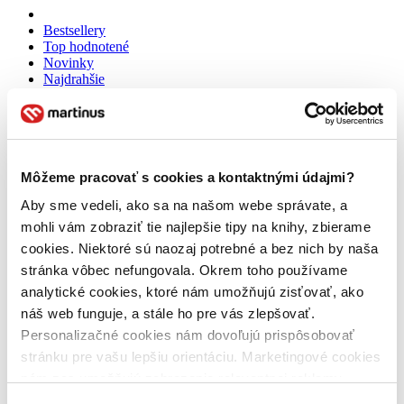
Bestsellery
Top hodnotené
Novinky
Najdrahšie
Najlacnejšie
Najvyššia zľava
Použité filtre
Zrušiť filtre
Môžeme pracovať s cookies a kontaktnými údajmi?
Autor Stanislav Fajkus
Aby sme vedeli, ako sa na našom webe správate, a
mohli vám zobraziť tie najlepšie tipy na knihy, zbierame
cookies. Niektoré sú naozaj potrebné a bez nich by naša
stránka vôbec nefungovala. Okrem toho používame
analytické cookies, ktoré nám umožňujú zisťovať, ako
náš web funguje, a stále ho pre vás zlepšovať.
Personalizačné cookies nám dovoľujú prispôsobovať
stránku pre vašu lepšiu orientáciu. Marketingové cookies
nám zas umožňujú zobrazenie relevantnej reklamy.
Niektoré údaje zdieľame aj s tretími stranami. Veľmi by