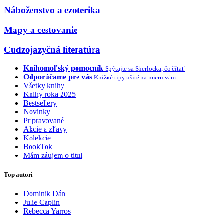
Náboženstvo a ezoterika
Mapy a cestovanie
Cudzojazyčná literatúra
Knihomoľský pomocník
Spýtajte sa Sherlocka, čo čítať
Odporúčame pre vás
Knižné tipy ušité na mieru vám
Všetky knihy
Knihy roka 2025
Bestsellery
Novinky
Pripravované
Akcie a zľavy
Kolekcie
BookTok
Mám záujem o titul
Top autori
Dominik Dán
Julie Caplin
Rebecca Yarros