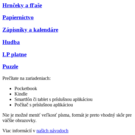
Hrnčeky a fľaše
Papiernictvo
Zápisníky a kalendáre
Hudba
LP platne
Puzzle
Prečítate na zariadeniach:
Pocketbook
Kindle
Smartfón či tablet s príslušnou aplikáciou
Počítač s príslušnou aplikáciou
Nie je možné meniť veľkosť písma, formát je preto vhodný skôr pre
väčšie obrazovky.
Viac informácií v
našich návodoch