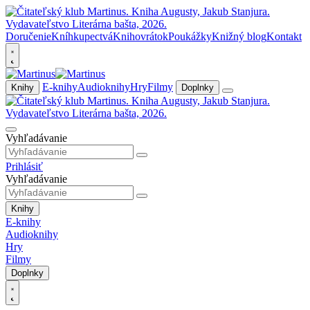
Doručenie
Kníhkupectvá
Knihovrátok
Poukážky
Knižný blog
Kontakt
E-knihy
Audioknihy
Hry
Filmy
Knihy
Doplnky
Vyhľadávanie
Prihlásiť
Vyhľadávanie
Knihy
E-knihy
Audioknihy
Hry
Filmy
Doplnky