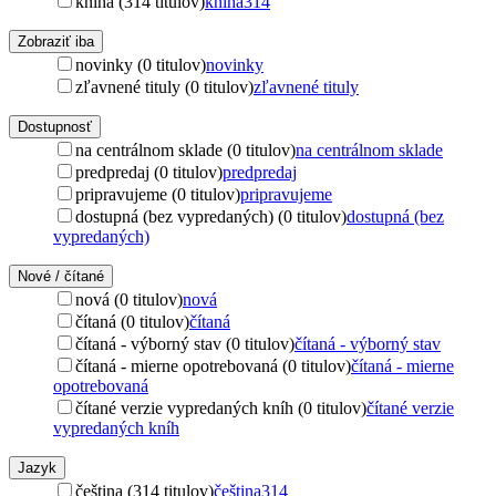
kniha (314 titulov)
kniha
314
Zobraziť iba
novinky (0 titulov)
novinky
zľavnené tituly (0 titulov)
zľavnené tituly
Dostupnosť
na centrálnom sklade (0 titulov)
na centrálnom sklade
predpredaj (0 titulov)
predpredaj
pripravujeme (0 titulov)
pripravujeme
dostupná (bez vypredaných) (0 titulov)
dostupná (bez
vypredaných)
Nové / čítané
nová (0 titulov)
nová
čítaná (0 titulov)
čítaná
čítaná - výborný stav (0 titulov)
čítaná - výborný stav
čítaná - mierne opotrebovaná (0 titulov)
čítaná - mierne
opotrebovaná
čítané verzie vypredaných kníh (0 titulov)
čítané verzie
vypredaných kníh
Jazyk
čeština (314 titulov)
čeština
314