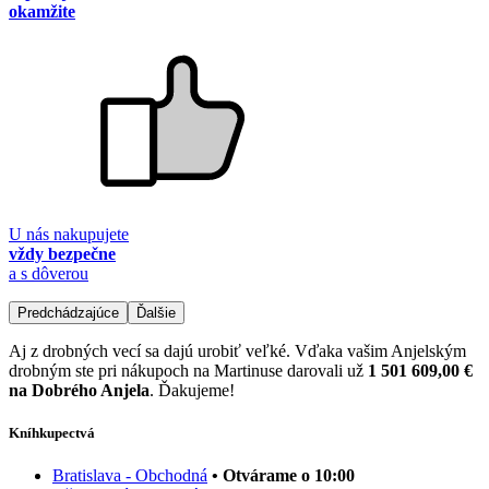
okamžite
U nás nakupujete
vždy bezpečne
a s dôverou
Predchádzajúce
Ďalšie
Aj z drobných vecí sa dajú urobiť veľké. Vďaka vašim Anjelským
drobným ste pri nákupoch na Martinuse darovali už
1 501 609,00 €
na Dobrého Anjela
. Ďakujeme!
Kníhkupectvá
Bratislava - Obchodná
• Otvárame o 10:00