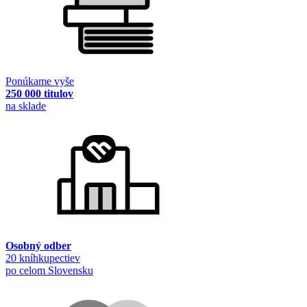
Ponúkame vyše
250 000 titulov
na sklade
Osobný odber
20 kníhkupectiev
po celom Slovensku