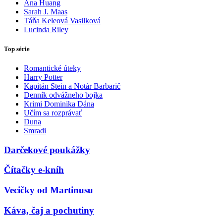
Ana Huang
Sarah J. Maas
Táňa Keleová Vasilková
Lucinda Riley
Top série
Romantické úteky
Harry Potter
Kapitán Stein a Notár Barbarič
Denník odvážneho bojka
Krimi Dominika Dána
Učím sa rozprávať
Duna
Smradi
Darčekové poukážky
Čítačky e-kníh
Vecičky od Martinusu
Káva, čaj a pochutiny