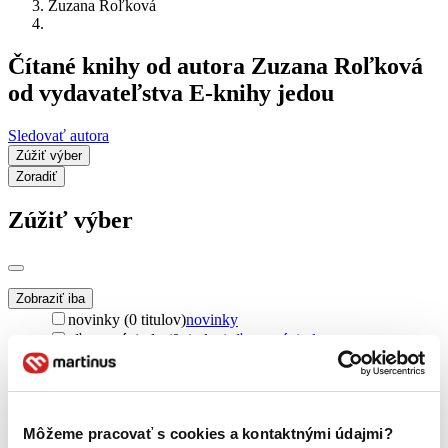
Zuzana Roľková
Čítané knihy od autora Zuzana Roľková
od vydavateľstva E-knihy jedou
Sledovať autora
Zúžiť výber
Zoradiť
Zúžiť výber
Zobraziť iba
novinky (0 titulov)
novinky
zľavnené tituly (0 titulov)
zľavnené tituly
Dostupnosť
na centrálnom sklade (0 titulov)
na centrálnom sklade
predpredaj (0 titulov)
predpredaj
Môžeme pracovať s cookies a kontaktnými údajmi?
pripravujeme (0 titulov)
pripravujeme