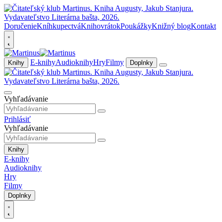
Doručenie
Kníhkupectvá
Knihovrátok
Poukážky
Knižný blog
Kontakt
E-knihy
Audioknihy
Hry
Filmy
Knihy
Doplnky
Vyhľadávanie
Prihlásiť
Vyhľadávanie
Knihy
E-knihy
Audioknihy
Hry
Filmy
Doplnky