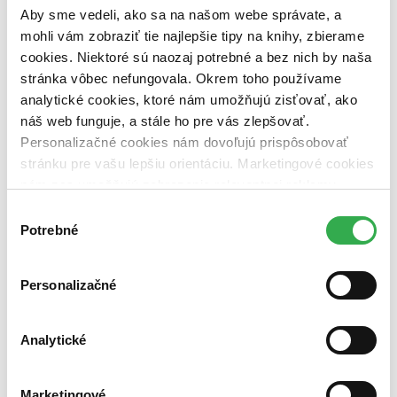
dostupná (bez vypredaných) (0 titulov)
dostupná (bez
Aby sme vedeli, ako sa na našom webe správate, a
vypredaných)
mohli vám zobraziť tie najlepšie tipy na knihy, zbierame
Nové / čítané
cookies. Niektoré sú naozaj potrebné a bez nich by naša
nová (0 titulov)
nová
stránka vôbec nefungovala. Okrem toho používame
čítaná (0 titulov)
čítaná
analytické cookies, ktoré nám umožňujú zisťovať, ako
čítaná - výborný stav (0 titulov)
čítaná - výborný stav
náš web funguje, a stále ho pre vás zlepšovať.
čítaná - mierne opotrebovaná (0 titulov)
čítaná - mierne
Personalizačné cookies nám dovoľujú prispôsobovať
opotrebovaná
čítané verzie vypredaných kníh (0 titulov)
čítané verzie
stránku pre vašu lepšiu orientáciu. Marketingové cookies
vypredaných kníh
nám zas umožňujú zobrazenie relevantnej reklamy.
Niektoré údaje zdieľame aj s tretími stranami. Veľmi by
Zúžiť výber
Výber
nám pomohlo, keby sme mohli používať všetky tieto
Potrebné
súhlasu
Zoradiť
cookies. Ďakujeme!
Personalizačné
Bestsellery
Analytické
Top hodnotené
Novinky
Najdrahšie
Najlacnejšie
Marketingové