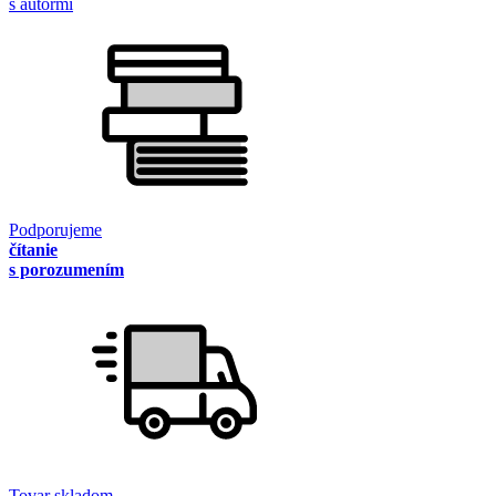
s autormi
Podporujeme
čítanie
s porozumením
Tovar skladom