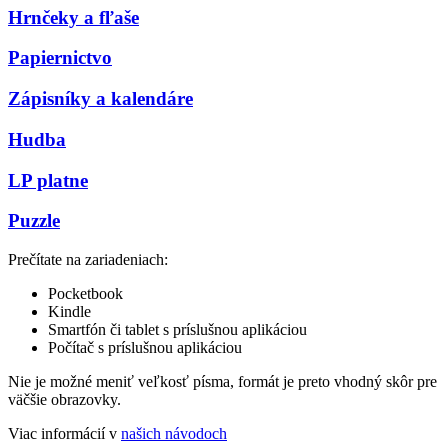
Hrnčeky a fľaše
Papiernictvo
Zápisníky a kalendáre
Hudba
LP platne
Puzzle
Prečítate na zariadeniach:
Pocketbook
Kindle
Smartfón či tablet s príslušnou aplikáciou
Počítač s príslušnou aplikáciou
Nie je možné meniť veľkosť písma, formát je preto vhodný skôr pre
väčšie obrazovky.
Viac informácií v
našich návodoch