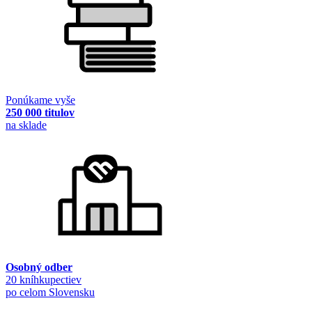
Ponúkame vyše
250 000 titulov
na sklade
Osobný odber
20 kníhkupectiev
po celom Slovensku