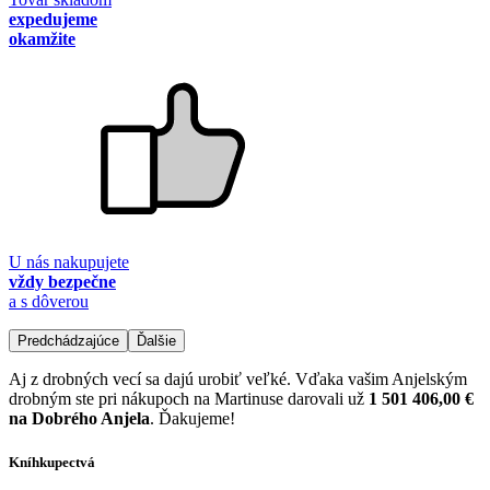
expedujeme
okamžite
U nás nakupujete
vždy bezpečne
a s dôverou
Predchádzajúce
Ďalšie
Aj z drobných vecí sa dajú urobiť veľké. Vďaka vašim Anjelským
drobným ste pri nákupoch na Martinuse darovali už
1 501 406,00 €
na Dobrého Anjela
. Ďakujeme!
Kníhkupectvá