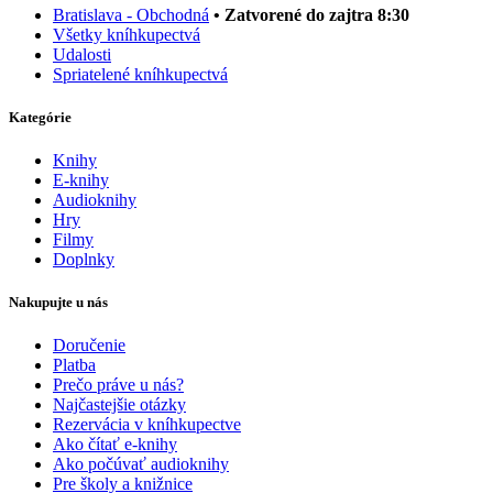
Bratislava - Obchodná
• Zatvorené do zajtra 8:30
Všetky kníhkupectvá
Udalosti
Spriatelené kníhkupectvá
Kategórie
Knihy
E-knihy
Audioknihy
Hry
Filmy
Doplnky
Nakupujte u nás
Doručenie
Platba
Prečo práve u nás?
Najčastejšie otázky
Rezervácia v kníhkupectve
Ako čítať e-knihy
Ako počúvať audioknihy
Pre školy a knižnice