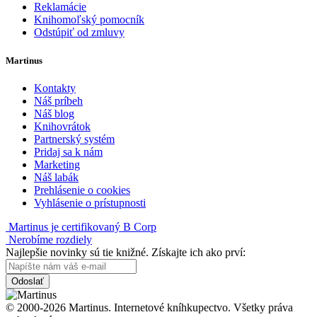
Reklamácie
Knihomoľský pomocník
Odstúpiť od zmluvy
Martinus
Kontakty
Náš príbeh
Náš blog
Knihovrátok
Partnerský systém
Pridaj sa k nám
Marketing
Náš labák
Prehlásenie o cookies
Vyhlásenie o prístupnosti
Martinus je certifikovaný B Corp
Nerobíme rozdiely
Najlepšie novinky sú tie knižné. Získajte ich ako prví:
Odoslať
© 2000-2026 Martinus. Internetové kníhkupectvo. Všetky práva