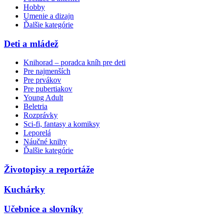
Hobby
Umenie a dizajn
Ďalšie kategórie
Deti a mládež
Knihorad – poradca kníh pre deti
Pre najmenších
Pre prvákov
Pre pubertiakov
Young Adult
Beletria
Rozprávky
Sci-fi, fantasy a komiksy
Leporelá
Náučné knihy
Ďalšie kategórie
Životopisy a reportáže
Kuchárky
Učebnice a slovníky