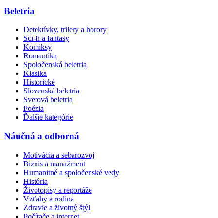
Beletria
Detektívky, trilery a horory
Sci-fi a fantasy
Komiksy
Romantika
Spoločenská beletria
Klasika
Historické
Slovenská beletria
Svetová beletria
Poézia
Ďalšie kategórie
Náučná a odborná
Motivácia a sebarozvoj
Biznis a manažment
Humanitné a spoločenské vedy
História
Životopisy a reportáže
Vzťahy a rodina
Zdravie a životný štýl
Počítače a internet