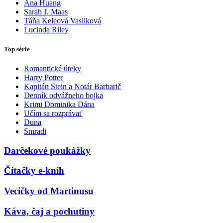
Ana Huang
Sarah J. Maas
Táňa Keleová Vasilková
Lucinda Riley
Top série
Romantické úteky
Harry Potter
Kapitán Stein a Notár Barbarič
Denník odvážneho bojka
Krimi Dominika Dána
Učím sa rozprávať
Duna
Smradi
Darčekové poukážky
Čítačky e-kníh
Vecičky od Martinusu
Káva, čaj a pochutiny