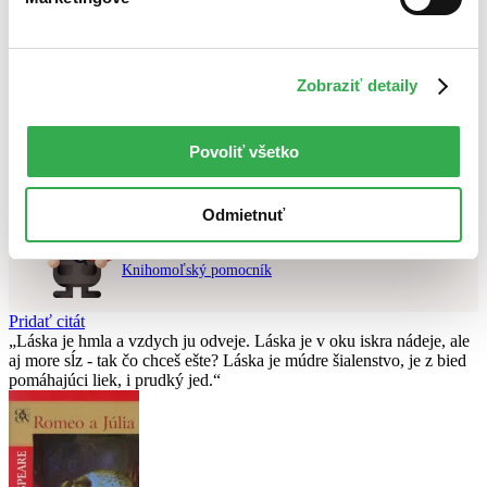
Najvyššia zľava
Použité filtre
Zobraziť detaily
Zrušiť filtre
Vydavateľstvo E-knihy jedou
čítané
Nebol nájdený
žiadny titul
vyhovujúci zadaným podmienkam.
Skúste prosím zmeniť vyhľadávaný výraz.
Povoliť všetko
Odmietnuť
Chcete poradiť knihu?
Náš pomocník Sherlock vám ju s radosťou vypátra!
Knihomoľský pomocník
Pridať citát
Láska je hmla a vzdych ju odveje. Láska je v oku iskra nádeje, ale
aj more sĺz - tak čo chceš ešte? Láska je múdre šialenstvo, je z bied
pomáhajúci liek, i prudký jed.