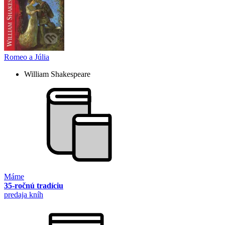
Romeo a Júlia
William Shakespeare
Máme
35-ročnú tradíciu
predaja kníh