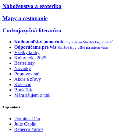
Náboženstvo a ezoterika
Mapy a cestovanie
Cudzojazyčná literatúra
Knihomoľský pomocník
Spýtajte sa Sherlocka, čo čítať
Odporúčame pre vás
Knižné tipy ušité na mieru vám
Všetky knihy
Knihy roka 2025
Bestsellery
Novinky
Pripravované
Akcie a zľavy
Kolekcie
BookTok
Mám záujem o titul
Top autori
Dominik Dán
Julie Caplin
Rebecca Yarros