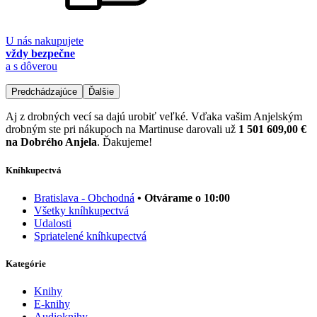
U nás nakupujete
vždy bezpečne
a s dôverou
Predchádzajúce
Ďalšie
Aj z drobných vecí sa dajú urobiť veľké. Vďaka vašim Anjelským
drobným ste pri nákupoch na Martinuse darovali už
1 501 609,00 €
na Dobrého Anjela
. Ďakujeme!
Kníhkupectvá
Bratislava - Obchodná
• Otvárame o 10:00
Všetky kníhkupectvá
Udalosti
Spriatelené kníhkupectvá
Kategórie
Knihy
E-knihy
Audioknihy