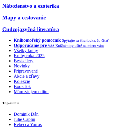
Náboženstvo a ezoterika
Mapy a cestovanie
Cudzojazyčná literatúra
Knihomoľský pomocník
Spýtajte sa Sherlocka, čo čítať
Odporúčame pre vás
Knižné tipy ušité na mieru vám
Všetky knihy
Knihy roka 2025
Bestsellery
Novinky
Pripravované
Akcie a zľavy
Kolekcie
BookTok
Mám záujem o titul
Top autori
Dominik Dán
Julie Caplin
Rebecca Yarros