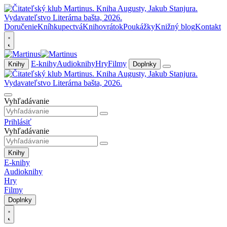
Doručenie
Kníhkupectvá
Knihovrátok
Poukážky
Knižný blog
Kontakt
E-knihy
Audioknihy
Hry
Filmy
Knihy
Doplnky
Vyhľadávanie
Prihlásiť
Vyhľadávanie
Knihy
E-knihy
Audioknihy
Hry
Filmy
Doplnky