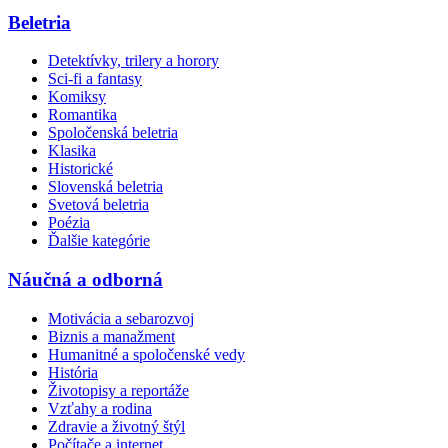
Beletria
Detektívky, trilery a horory
Sci-fi a fantasy
Komiksy
Romantika
Spoločenská beletria
Klasika
Historické
Slovenská beletria
Svetová beletria
Poézia
Ďalšie kategórie
Náučná a odborná
Motivácia a sebarozvoj
Biznis a manažment
Humanitné a spoločenské vedy
História
Životopisy a reportáže
Vzťahy a rodina
Zdravie a životný štýl
Počítače a internet