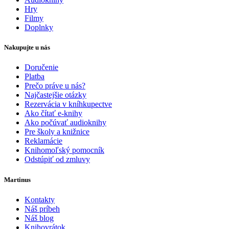
Hry
Filmy
Doplnky
Nakupujte u nás
Doručenie
Platba
Prečo práve u nás?
Najčastejšie otázky
Rezervácia v kníhkupectve
Ako čítať e-knihy
Ako počúvať audioknihy
Pre školy a knižnice
Reklamácie
Knihomoľský pomocník
Odstúpiť od zmluvy
Martinus
Kontakty
Náš príbeh
Náš blog
Knihovrátok