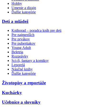
Hobby
Umenie a dizajn
Ďalšie kategórie
Deti a mládež
Knihorad – poradca kníh pre deti
Pre najmenších
Pre prvákov
Pre pubertiakov
Young Adult
Beletria
Rozprávky
Sci-fi, fantasy a komiksy
Leporelá
Náučné knihy
Ďalšie kategórie
Životopisy a reportáže
Kuchárky
Učebnice a slovníky