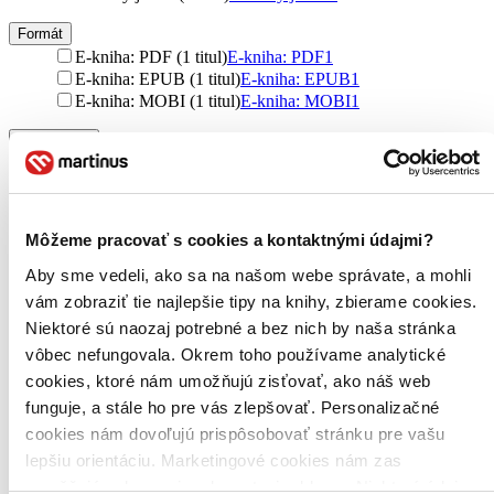
Formát
E-kniha: PDF (1 titul)
E-kniha: PDF
1
E-kniha: EPUB (1 titul)
E-kniha: EPUB
1
E-kniha: MOBI (1 titul)
E-kniha: MOBI
1
Zúžiť výber
Zoradiť
Môžeme pracovať s cookies a kontaktnými údajmi?
Aby sme vedeli, ako sa na našom webe správate, a mohli
Bestsellery
vám zobraziť tie najlepšie tipy na knihy, zbierame cookies.
Top hodnotené
Niektoré sú naozaj potrebné a bez nich by naša stránka
Novinky
Najdrahšie
vôbec nefungovala. Okrem toho používame analytické
Najlacnejšie
cookies, ktoré nám umožňujú zisťovať, ako náš web
Najvyššia zľava
funguje, a stále ho pre vás zlepšovať. Personalizačné
cookies nám dovoľujú prispôsobovať stránku pre vašu
Použité filtre
lepšiu orientáciu. Marketingové cookies nám zas
Zrušiť filtre
umožňujú zobrazenie relevantnej reklamy. Niektoré údaje
Vydavateľstvo E-knihy jedou