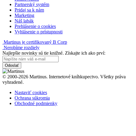
Partnerský systém
Pridaj sa k nám
Marketing
Náš labák
Prehlásenie o cookies
Vyhlásenie o prístupnosti
Martinus je certifikovaný B Corp
Nerobíme rozdiely
Najlepšie novinky sú tie knižné. Získajte ich ako prví:
Odoslať
© 2000-2026 Martinus. Internetové kníhkupectvo. Všetky práva
vyhradené.
Nastaviť cookies
Ochrana súkromia
Obchodné podmienky