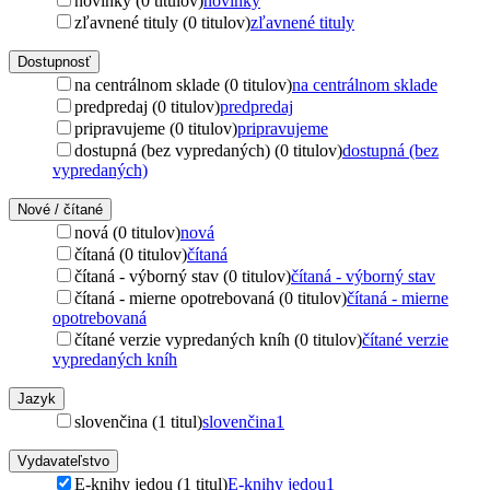
novinky (0 titulov)
novinky
zľavnené tituly (0 titulov)
zľavnené tituly
Dostupnosť
na centrálnom sklade (0 titulov)
na centrálnom sklade
predpredaj (0 titulov)
predpredaj
pripravujeme (0 titulov)
pripravujeme
dostupná (bez vypredaných) (0 titulov)
dostupná (bez
vypredaných)
Nové / čítané
nová (0 titulov)
nová
čítaná (0 titulov)
čítaná
čítaná - výborný stav (0 titulov)
čítaná - výborný stav
čítaná - mierne opotrebovaná (0 titulov)
čítaná - mierne
opotrebovaná
čítané verzie vypredaných kníh (0 titulov)
čítané verzie
vypredaných kníh
Jazyk
slovenčina (1 titul)
slovenčina
1
Vydavateľstvo
E-knihy jedou (1 titul)
E-knihy jedou
1