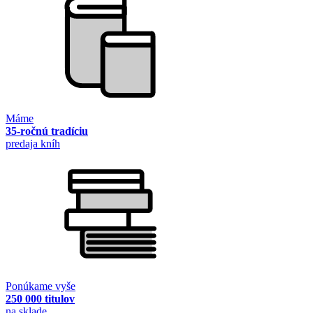
Máme
35-ročnú tradíciu
predaja kníh
Ponúkame vyše
250 000 titulov
na sklade