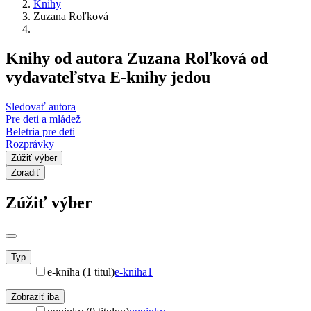
Knihy
Zuzana Roľková
Knihy od autora Zuzana Roľková od
vydavateľstva E-knihy jedou
Sledovať autora
Pre deti a mládež
Beletria pre deti
Rozprávky
Zúžiť výber
Zoradiť
Zúžiť výber
Typ
e-kniha (1 titul)
e-kniha
1
Zobraziť iba