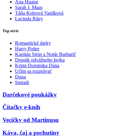
Ana Huang
Sarah J. Maas
Táňa Keleová Vasilková
Lucinda Riley
Top série
Romantické úteky
Harry Potter
Kapitán Stein a Notár Barbarič
Denník odvážneho bojka
Krimi Dominika Dána
Učím sa rozprávať
Duna
Smradi
Darčekové poukážky
Čítačky e-kníh
Vecičky od Martinusu
Káva, čaj a pochutiny