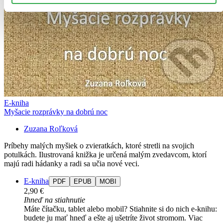
E-kniha
Myšacie rozprávky na dobrú noc
Zuzana Roľková
Príbehy malých myšiek o zvieratkách, ktoré stretli na svojich
potulkách. Ilustrovaná knižka je určená malým zvedavcom, ktorí
majú radi hádanky a radi sa učia nové veci.
E-kniha
PDF
EPUB
MOBI
2,90 €
Ihneď na stiahnutie
Máte čítačku, tablet alebo mobil? Stiahnite si do nich e-knihu:
budete ju mať hneď a ešte aj ušetríte život stromom. Viac