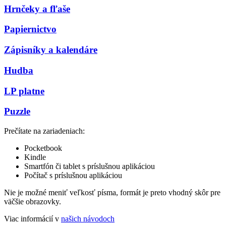
Hrnčeky a fľaše
Papiernictvo
Zápisníky a kalendáre
Hudba
LP platne
Puzzle
Prečítate na zariadeniach:
Pocketbook
Kindle
Smartfón či tablet s príslušnou aplikáciou
Počítač s príslušnou aplikáciou
Nie je možné meniť veľkosť písma, formát je preto vhodný skôr pre
väčšie obrazovky.
Viac informácií v
našich návodoch