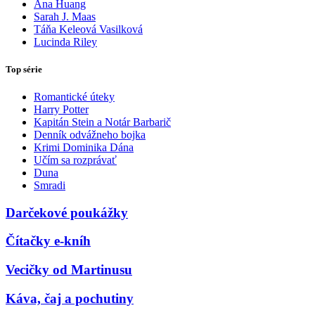
Ana Huang
Sarah J. Maas
Táňa Keleová Vasilková
Lucinda Riley
Top série
Romantické úteky
Harry Potter
Kapitán Stein a Notár Barbarič
Denník odvážneho bojka
Krimi Dominika Dána
Učím sa rozprávať
Duna
Smradi
Darčekové poukážky
Čítačky e-kníh
Vecičky od Martinusu
Káva, čaj a pochutiny