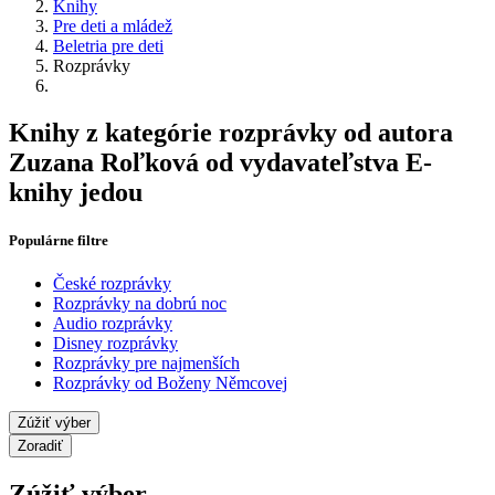
Knihy
Pre deti a mládež
Beletria pre deti
Rozprávky
Knihy z kategórie rozprávky od autora
Zuzana Roľková od vydavateľstva E-
knihy jedou
Populárne filtre
České rozprávky
Rozprávky na dobrú noc
Audio rozprávky
Disney rozprávky
Rozprávky pre najmenších
Rozprávky od Boženy Němcovej
Zúžiť výber
Zoradiť
Zúžiť výber