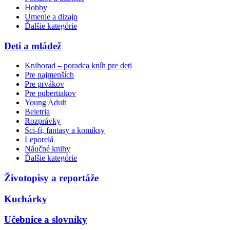
Hobby
Umenie a dizajn
Ďalšie kategórie
Deti a mládež
Knihorad – poradca kníh pre deti
Pre najmenších
Pre prvákov
Pre pubertiakov
Young Adult
Beletria
Rozprávky
Sci-fi, fantasy a komiksy
Leporelá
Náučné knihy
Ďalšie kategórie
Životopisy a reportáže
Kuchárky
Učebnice a slovníky