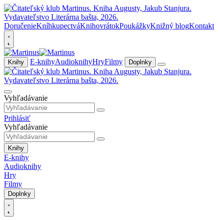
Doručenie
Kníhkupectvá
Knihovrátok
Poukážky
Knižný blog
Kontakt
E-knihy
Audioknihy
Hry
Filmy
Knihy
Doplnky
Vyhľadávanie
Prihlásiť
Vyhľadávanie
Knihy
E-knihy
Audioknihy
Hry
Filmy
Doplnky