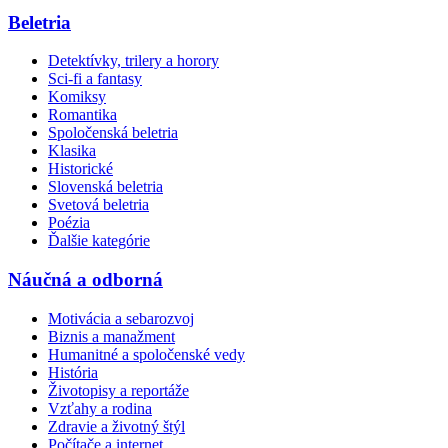
Beletria
Detektívky, trilery a horory
Sci-fi a fantasy
Komiksy
Romantika
Spoločenská beletria
Klasika
Historické
Slovenská beletria
Svetová beletria
Poézia
Ďalšie kategórie
Náučná a odborná
Motivácia a sebarozvoj
Biznis a manažment
Humanitné a spoločenské vedy
História
Životopisy a reportáže
Vzťahy a rodina
Zdravie a životný štýl
Počítače a internet