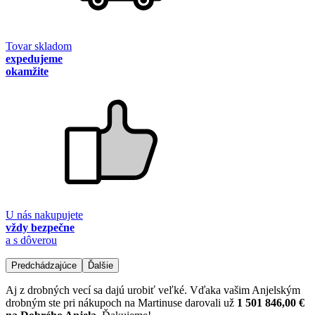
Tovar skladom
expedujeme
okamžite
U nás nakupujete
vždy bezpečne
a s dôverou
Predchádzajúce
Ďalšie
Aj z drobných vecí sa dajú urobiť veľké. Vďaka vašim Anjelským
drobným ste pri nákupoch na Martinuse darovali už
1 501 846,00 €