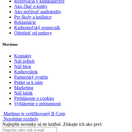
Rezervácia v kníhkupectve
Ako čítať e-knihy
Ako počúvať audioknihy
Pre školy a knižnice
Reklamácie
Knihomoľský pomocník
Odstúpiť od zmluvy
Martinus
Kontakty
Náš príbeh
Náš blog
Knihovrátok
Partnerský systém
Pridaj sa k nám
Marketing
Náš labák
Prehlásenie o cookies
Vyhlásenie o prístupnosti
Martinus je certifikovaný B Corp
Nerobíme rozdiely
Najlepšie novinky sú tie knižné. Získajte ich ako prví: