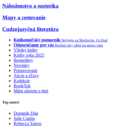
Náboženstvo a ezoterika
Mapy a cestovanie
Cudzojazyčná literatúra
Knihomoľský pomocník
Spýtajte sa Sherlocka, čo čítať
Odporúčame pre vás
Knižné tipy ušité na mieru vám
Všetky knihy
Knihy roka 2025
Bestsellery
Novinky
Pripravované
Akcie a zľavy
Kolekcie
BookTok
Mám záujem o titul
Top autori
Dominik Dán
Julie Caplin
Rebecca Yarros