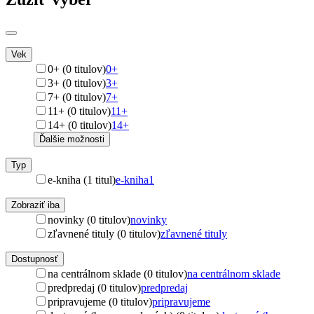
Vek
0+ (0 titulov)
0+
3+ (0 titulov)
3+
7+ (0 titulov)
7+
11+ (0 titulov)
11+
14+ (0 titulov)
14+
Ďalšie možnosti
Typ
e-kniha (1 titul)
e-kniha
1
Zobraziť iba
novinky (0 titulov)
novinky
zľavnené tituly (0 titulov)
zľavnené tituly
Dostupnosť
na centrálnom sklade (0 titulov)
na centrálnom sklade
predpredaj (0 titulov)
predpredaj
pripravujeme (0 titulov)
pripravujeme