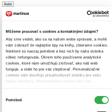
Autor
Zuzana Roľková (1 titul)
Zuzana Roľková
1
Vydavateľstvo
E-knihy jedou (1 titul)
E-knihy jedou
1
Môžeme pracovať s cookies a kontaktnými údajmi?
Formát
E-kniha: PDF (1 titul)
E-kniha: PDF
1
Aby sme vedeli, ako sa na našom webe správate, a mohli
E-kniha: EPUB (1 titul)
E-kniha: EPUB
1
vám zobraziť tie najlepšie tipy na knihy, zbierame cookies.
E-kniha: MOBI (1 titul)
E-kniha: MOBI
1
Niektoré sú naozaj potrebné a bez nich by naša stránka
Cena
vôbec nefungovala. Okrem toho používame analytické
Do 4 € (0 titulov)
Do 4 €
cookies, ktoré nám umožňujú zisťovať, ako náš web
Od 4 do 8 € (0 titulov)
Od 4 do 8 €
funguje, a stále ho pre vás zlepšovať. Personalizačné
Od 8 do 12 € (0 titulov)
Od 8 do 12 €
cookies nám dovoľujú prispôsobovať stránku pre vašu
Od 12 do 16 € (0 titulov)
Od 12 do 16 €
lepšiu orientáciu. Marketingové cookies nám zas
Viac ako 16 € (0 titulov)
Viac ako 16 €
umožňujú zobrazenie relevantnej reklamy. Niektoré údaje
Ďalšie možnosti
zdieľame aj s tretími stranami. Veľmi by nám pomohlo,
Výber
Zúžiť výber
keby sme mohli používať všetky tieto cookies. Ďakujeme!
Potrebné
súhlasu
Zoradiť