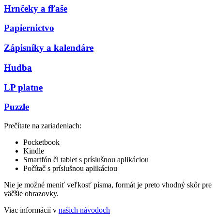
Hrnčeky a fľaše
Papiernictvo
Zápisníky a kalendáre
Hudba
LP platne
Puzzle
Prečítate na zariadeniach:
Pocketbook
Kindle
Smartfón či tablet s príslušnou aplikáciou
Počítač s príslušnou aplikáciou
Nie je možné meniť veľkosť písma, formát je preto vhodný skôr pre
väčšie obrazovky.
Viac informácií v
našich návodoch