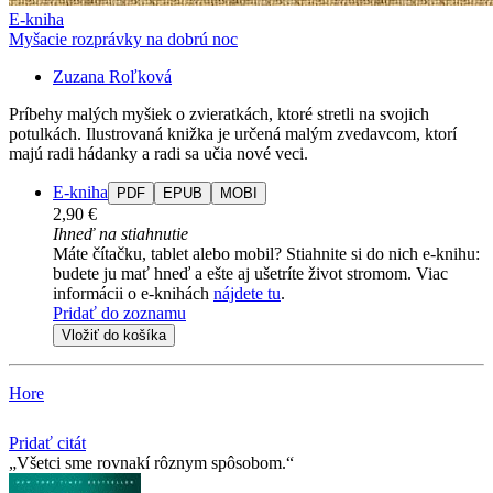
E-kniha
Myšacie rozprávky na dobrú noc
Zuzana Roľková
Príbehy malých myšiek o zvieratkách, ktoré stretli na svojich
potulkách. Ilustrovaná knižka je určená malým zvedavcom, ktorí
majú radi hádanky a radi sa učia nové veci.
E-kniha
PDF
EPUB
MOBI
2,90 €
Ihneď na stiahnutie
Máte čítačku, tablet alebo mobil? Stiahnite si do nich e-knihu:
budete ju mať hneď a ešte aj ušetríte život stromom. Viac
informácii o e-knihách
nájdete tu
.
Pridať do zoznamu
Vložiť do košíka
Hore
Pridať citát
Všetci sme rovnakí rôznym spôsobom.