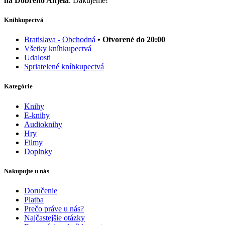
na Dobrého Anjela
. Ďakujeme!
Kníhkupectvá
Bratislava - Obchodná
• Otvorené do 20:00
Všetky kníhkupectvá
Udalosti
Spriatelené kníhkupectvá
Kategórie
Knihy
E-knihy
Audioknihy
Hry
Filmy
Doplnky
Nakupujte u nás
Doručenie
Platba
Prečo práve u nás?
Najčastejšie otázky