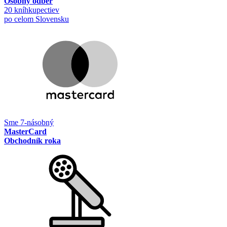
Osobný odber
20 kníhkupectiev
po celom Slovensku
Sme 7-násobný
MasterCard
Obchodník roka