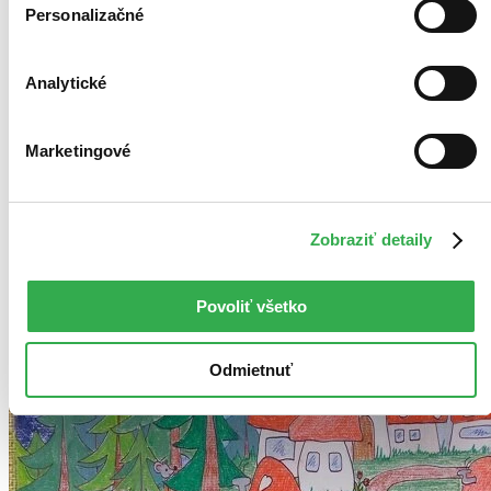
Personalizačné
Analytické
Bestsellery
Top hodnotené
Novinky
Najdrahšie
Marketingové
Najlacnejšie
Najvyššia zľava
Použité filtre
Zobraziť detaily
Zrušiť filtre
Autor Zuzana Roľková
Vydavateľstvo E-knihy jedou
Povoliť všetko
Odmietnuť