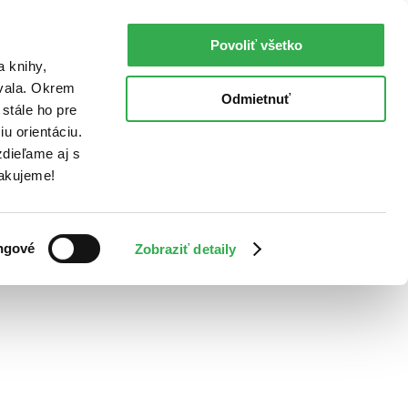
Povoliť všetko
a knihy,
ovala. Okrem
Odmietnuť
stále ho pre
u orientáciu.
dieľame aj s
Ďakujeme!
ngové
Zobraziť detaily