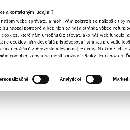
es a kontaktnými údajmi?
našom webe správate, a mohli vám zobraziť tie najlepšie tipy n
é sú naozaj potrebné a bez nich by naša stránka vôbec nefung
 cookies, ktoré nám umožňujú zisťovať, ako náš web funguje, a 
ačné cookies nám dovoľujú prispôsobovať stránku pre vašu lepši
zas umožňujú zobrazenie relevantnej reklamy. Niektoré údaje z
y nám pomohlo, keby sme mohli používať všetky tieto cookies. 
ersonalizačné
Analytické
Marketi