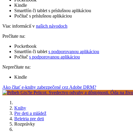
Kindle
Smartfón či tablet s príslušnou aplikáciou
Počítač s príslušnou aplikáciou
Viac informácií v
našich návodoch
Prečítate na:
Pocketbook
Smartfón či tablet
s podporovanou aplikáciou
Počítač
s podporovanou aplikáciou
Neprečítate na:
Kindle
Ako čítať e-knihy zabezpečené cez Adobe DRM?
Knihy
Pre deti a mládež
Beletria pre deti
Rozprávky