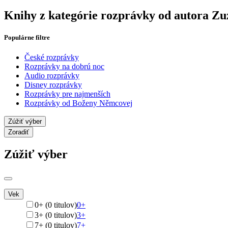
Knihy z kategórie rozprávky od autora Z
Populárne filtre
České rozprávky
Rozprávky na dobrú noc
Audio rozprávky
Disney rozprávky
Rozprávky pre najmenších
Rozprávky od Boženy Němcovej
Zúžiť výber
Zoradiť
Zúžiť výber
Vek
0+ (0 titulov)
0+
3+ (0 titulov)
3+
7+ (0 titulov)
7+