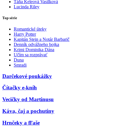
Táňa Keleová Vasilková
Lucinda Riley
Top série
Romantické úteky
Harry Potter
Kapitán Stein a Notár Barbarič
Denník odvážneho bojka
Krimi Dominika Dána
Učím sa rozprávať
Duna
Smradi
Darčekové poukážky
Čítačky e-kníh
Vecičky od Martinusu
Káva, čaj a pochutiny
Hrnčeky a fľaše