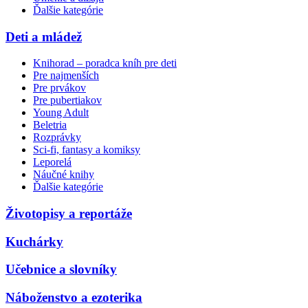
Ďalšie kategórie
Deti a mládež
Knihorad – poradca kníh pre deti
Pre najmenších
Pre prvákov
Pre pubertiakov
Young Adult
Beletria
Rozprávky
Sci-fi, fantasy a komiksy
Leporelá
Náučné knihy
Ďalšie kategórie
Životopisy a reportáže
Kuchárky
Učebnice a slovníky
Náboženstvo a ezoterika