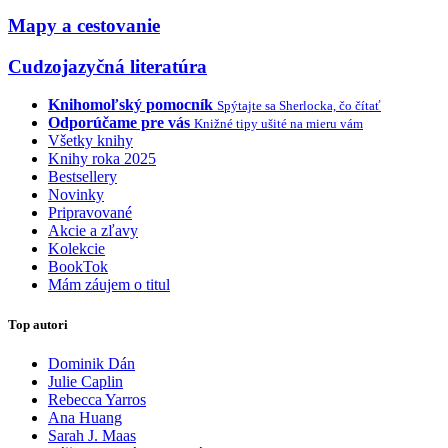
Mapy a cestovanie
Cudzojazyčná literatúra
Knihomoľský pomocník
Spýtajte sa Sherlocka, čo čítať
Odporúčame pre vás
Knižné tipy ušité na mieru vám
Všetky knihy
Knihy roka 2025
Bestsellery
Novinky
Pripravované
Akcie a zľavy
Kolekcie
BookTok
Mám záujem o titul
Top autori
Dominik Dán
Julie Caplin
Rebecca Yarros
Ana Huang
Sarah J. Maas