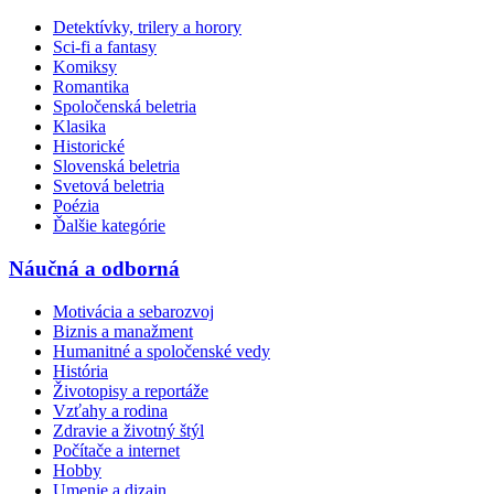
Detektívky, trilery a horory
Sci-fi a fantasy
Komiksy
Romantika
Spoločenská beletria
Klasika
Historické
Slovenská beletria
Svetová beletria
Poézia
Ďalšie kategórie
Náučná a odborná
Motivácia a sebarozvoj
Biznis a manažment
Humanitné a spoločenské vedy
História
Životopisy a reportáže
Vzťahy a rodina
Zdravie a životný štýl
Počítače a internet
Hobby
Umenie a dizajn