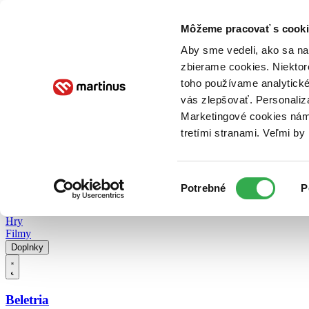
Doručenie
Kníhkupectvá
Knihovrátok
Poukážky
Knižný blog
Kontakt
Môžeme pracovať s cooki
Aby sme vedeli, ako sa na 
zbierame cookies. Niektor
E-knihy
Audioknihy
Hry
Filmy
Knihy
Doplnky
toho používame analytické
vás zlepšovať. Personaliz
Vyhľadávanie
Marketingové cookies nám 
tretími stranami. Veľmi b
Prihlásiť
Vyhľadávanie
Výber
Knihy
Potrebné
P
súhlasu
E-knihy
Audioknihy
Hry
Filmy
Doplnky
Beletria