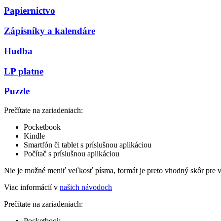
Papiernictvo
Zápisníky a kalendáre
Hudba
LP platne
Puzzle
Prečítate na zariadeniach:
Pocketbook
Kindle
Smartfón či tablet s príslušnou aplikáciou
Počítač s príslušnou aplikáciou
Nie je možné meniť veľkosť písma, formát je preto vhodný skôr pre 
Viac informácií v
našich návodoch
Prečítate na zariadeniach:
Pocketbook