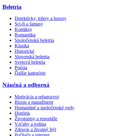
Beletria
Detektívky, trilery a horory
Sci-fi a fantasy
Komiksy
Romantika
Spoločenská beletria
Klasika
Historické
Slovenská beletria
Svetová beletria
Poézia
Ďalšie kategórie
Náučná a odborná
Motivácia a sebarozvoj
Biznis a manažment
Humanitné a spoločenské vedy
História
Životopisy a reportáže
Vzťahy a rodina
Zdravie a životný štýl
Počítače a internet