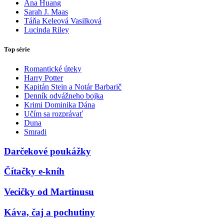
Ana Huang
Sarah J. Maas
Táňa Keleová Vasilková
Lucinda Riley
Top série
Romantické úteky
Harry Potter
Kapitán Stein a Notár Barbarič
Denník odvážneho bojka
Krimi Dominika Dána
Učím sa rozprávať
Duna
Smradi
Darčekové poukážky
Čítačky e-kníh
Vecičky od Martinusu
Káva, čaj a pochutiny