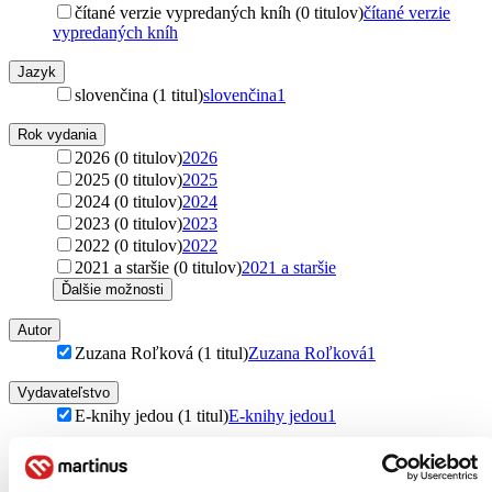
čítané verzie vypredaných kníh (0 titulov)
čítané verzie
vypredaných kníh
Jazyk
slovenčina (1 titul)
slovenčina
1
Rok vydania
2026 (0 titulov)
2026
2025 (0 titulov)
2025
2024 (0 titulov)
2024
2023 (0 titulov)
2023
2022 (0 titulov)
2022
2021 a staršie (0 titulov)
2021 a staršie
Ďalšie možnosti
Autor
Zuzana Roľková (1 titul)
Zuzana Roľková
1
Vydavateľstvo
E-knihy jedou (1 titul)
E-knihy jedou
1
Formát
E-kniha: PDF (1 titul)
E-kniha: PDF
1