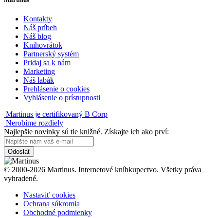
Kontakty
Náš príbeh
Náš blog
Knihovrátok
Partnerský systém
Pridaj sa k nám
Marketing
Náš labák
Prehlásenie o cookies
Vyhlásenie o prístupnosti
Martinus je certifikovaný B Corp
Nerobíme rozdiely
Najlepšie novinky sú tie knižné. Získajte ich ako prví:
Odoslať
© 2000-2026 Martinus. Internetové kníhkupectvo. Všetky práva
vyhradené.
Nastaviť cookies
Ochrana súkromia
Obchodné podmienky