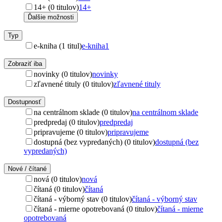
14+ (0 titulov)
14+
Ďalšie možnosti
Typ
e-kniha (1 titul)
e-kniha
1
Zobraziť iba
novinky (0 titulov)
novinky
zľavnené tituly (0 titulov)
zľavnené tituly
Dostupnosť
na centrálnom sklade (0 titulov)
na centrálnom sklade
predpredaj (0 titulov)
predpredaj
pripravujeme (0 titulov)
pripravujeme
dostupná (bez vypredaných) (0 titulov)
dostupná (bez
vypredaných)
Nové / čítané
nová (0 titulov)
nová
čítaná (0 titulov)
čítaná
čítaná - výborný stav (0 titulov)
čítaná - výborný stav
čítaná - mierne opotrebovaná (0 titulov)
čítaná - mierne
opotrebovaná