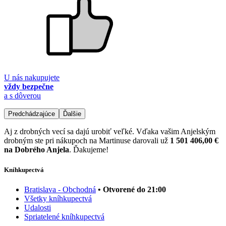
U nás nakupujete
vždy bezpečne
a s dôverou
Predchádzajúce
Ďalšie
Aj z drobných vecí sa dajú urobiť veľké. Vďaka vašim Anjelským
drobným ste pri nákupoch na Martinuse darovali už
1 501 406,00 €
na Dobrého Anjela
. Ďakujeme!
Kníhkupectvá
Bratislava - Obchodná
• Otvorené do 21:00
Všetky kníhkupectvá
Udalosti
Spriatelené kníhkupectvá