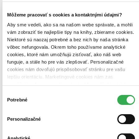
E-kniha: EPUB (1 titul)
E-kniha: EPUB
1
E-kniha: MOBI (1 titul)
E-kniha: MOBI
1
Môžeme pracovať s cookies a kontaktnými údajmi?
Cena
Aby sme vedeli, ako sa na našom webe správate, a mohli
Do 4 € (0 titulov)
Do 4 €
vám zobraziť tie najlepšie tipy na knihy, zbierame cookies.
Od 4 do 8 € (0 titulov)
Od 4 do 8 €
Od 8 do 12 € (0 titulov)
Od 8 do 12 €
Niektoré sú naozaj potrebné a bez nich by naša stránka
Od 12 do 16 € (0 titulov)
Od 12 do 16 €
vôbec nefungovala. Okrem toho používame analytické
Viac ako 16 € (0 titulov)
Viac ako 16 €
cookies, ktoré nám umožňujú zisťovať, ako náš web
Ďalšie možnosti
funguje, a stále ho pre vás zlepšovať. Personalizačné
Zúžiť výber
cookies nám dovoľujú prispôsobovať stránku pre vašu
lepšiu orientáciu. Marketingové cookies nám zas
Zoradiť
umožňujú zobrazenie relevantnej reklamy. Niektoré údaje
zdieľame aj s tretími stranami. Veľmi by nám pomohlo,
Výber
keby sme mohli používať všetky tieto cookies. Ďakujeme!
Potrebné
súhlasu
Bestsellery
Top hodnotené
Personalizačné
Novinky
Najdrahšie
Najlacnejšie
Analytické