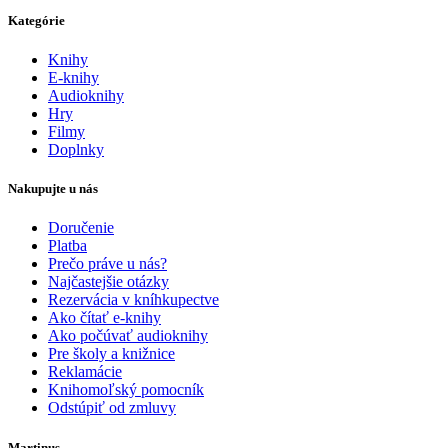
Kategórie
Knihy
E-knihy
Audioknihy
Hry
Filmy
Doplnky
Nakupujte u nás
Doručenie
Platba
Prečo práve u nás?
Najčastejšie otázky
Rezervácia v kníhkupectve
Ako čítať e-knihy
Ako počúvať audioknihy
Pre školy a knižnice
Reklamácie
Knihomoľský pomocník
Odstúpiť od zmluvy
Martinus