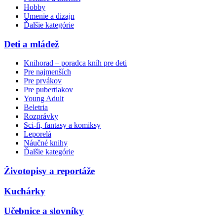
Hobby
Umenie a dizajn
Ďalšie kategórie
Deti a mládež
Knihorad – poradca kníh pre deti
Pre najmenších
Pre prvákov
Pre pubertiakov
Young Adult
Beletria
Rozprávky
Sci-fi, fantasy a komiksy
Leporelá
Náučné knihy
Ďalšie kategórie
Životopisy a reportáže
Kuchárky
Učebnice a slovníky