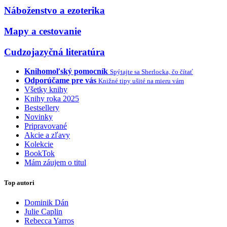
Náboženstvo a ezoterika
Mapy a cestovanie
Cudzojazyčná literatúra
Knihomoľský pomocník
Spýtajte sa Sherlocka, čo čítať
Odporúčame pre vás
Knižné tipy ušité na mieru vám
Všetky knihy
Knihy roka 2025
Bestsellery
Novinky
Pripravované
Akcie a zľavy
Kolekcie
BookTok
Mám záujem o titul
Top autori
Dominik Dán
Julie Caplin
Rebecca Yarros