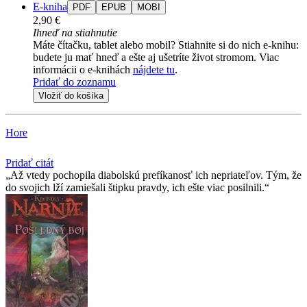
E-kniha
PDF
EPUB
MOBI
2,90 €
Ihneď na stiahnutie
Máte čítačku, tablet alebo mobil? Stiahnite si do nich e-knihu:
budete ju mať hneď a ešte aj ušetríte život stromom. Viac
informácii o e-knihách
nájdete tu
.
Pridať do zoznamu
Vložiť do košíka
Hore
Pridať citát
Až vtedy pochopila diabolskú prefíkanosť ich nepriateľov. Tým, že
do svojich lží zamiešali štipku pravdy, ich ešte viac posilnili.