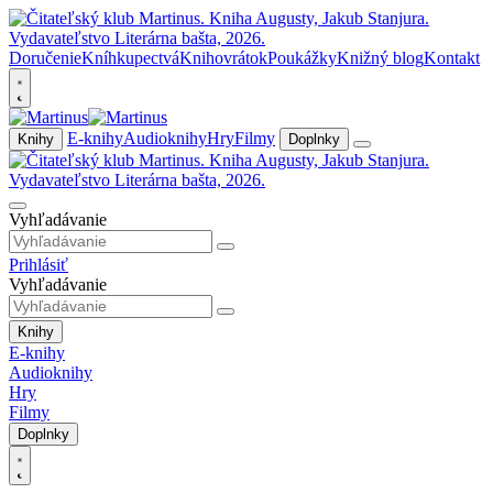
Doručenie
Kníhkupectvá
Knihovrátok
Poukážky
Knižný blog
Kontakt
E-knihy
Audioknihy
Hry
Filmy
Knihy
Doplnky
Vyhľadávanie
Prihlásiť
Vyhľadávanie
Knihy
E-knihy
Audioknihy
Hry
Filmy
Doplnky