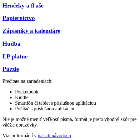
Hrnčeky a fľaše
Papiernictvo
Zápisníky a kalendáre
Hudba
LP platne
Puzzle
Prečítate na zariadeniach:
Pocketbook
Kindle
Smartfón či tablet s príslušnou aplikáciou
Počítač s príslušnou aplikáciou
Nie je možné meniť veľkosť písma, formát je preto vhodný skôr pre
väčšie obrazovky.
Viac informácií v
našich návodoch