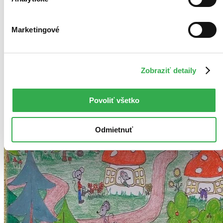
Najvyššia zľava
Použité filtre
Marketingové
Zrušiť filtre
Autor Zuzana Roľková
Vydavateľstvo E-knihy jedou
Zobraziť detaily
Povoliť všetko
Odmietnuť