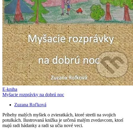
E-kniha
Myšacie rozprávky na dobrú noc
Zuzana Roľková
Príbehy malých myšiek o zvieratkách, ktoré stretli na svojich
potulkách. Ilustrovaná knižka je určená malým zvedavcom, ktorí
majú radi hádanky a radi sa učia nové veci.