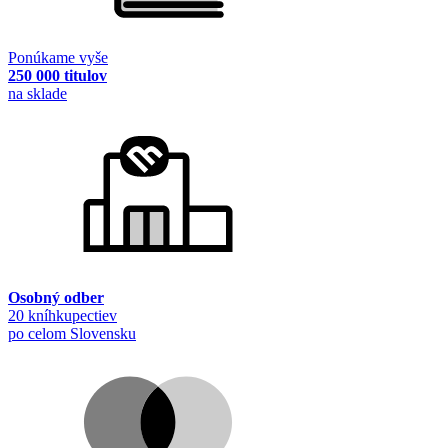
Ponúkame vyše
250 000 titulov
na sklade
Osobný odber
20 kníhkupectiev
po celom Slovensku