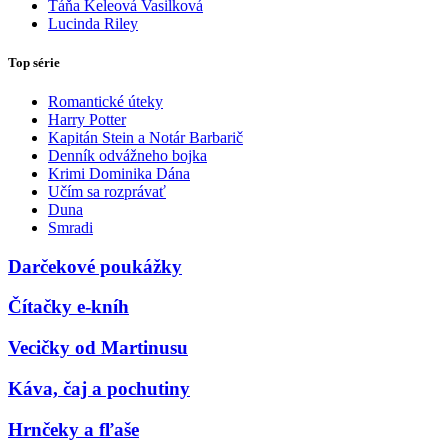
Táňa Keleová Vasilková
Lucinda Riley
Top série
Romantické úteky
Harry Potter
Kapitán Stein a Notár Barbarič
Denník odvážneho bojka
Krimi Dominika Dána
Učím sa rozprávať
Duna
Smradi
Darčekové poukážky
Čítačky e-kníh
Vecičky od Martinusu
Káva, čaj a pochutiny
Hrnčeky a fľaše