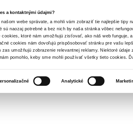
es a kontaktnými údajmi?
našom webe správate, a mohli vám zobraziť tie najlepšie tipy n
é sú naozaj potrebné a bez nich by naša stránka vôbec nefung
 cookies, ktoré nám umožňujú zisťovať, ako náš web funguje, a 
ačné cookies nám dovoľujú prispôsobovať stránku pre vašu lepši
zas umožňujú zobrazenie relevantnej reklamy. Niektoré údaje z
y nám pomohlo, keby sme mohli používať všetky tieto cookies. 
ersonalizačné
Analytické
Marketi