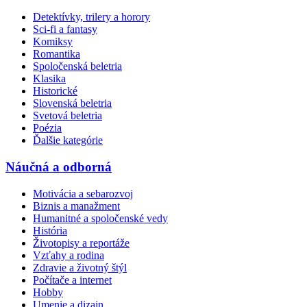
Detektívky, trilery a horory
Sci-fi a fantasy
Komiksy
Romantika
Spoločenská beletria
Klasika
Historické
Slovenská beletria
Svetová beletria
Poézia
Ďalšie kategórie
Náučná a odborná
Motivácia a sebarozvoj
Biznis a manažment
Humanitné a spoločenské vedy
História
Životopisy a reportáže
Vzťahy a rodina
Zdravie a životný štýl
Počítače a internet
Hobby
Umenie a dizajn