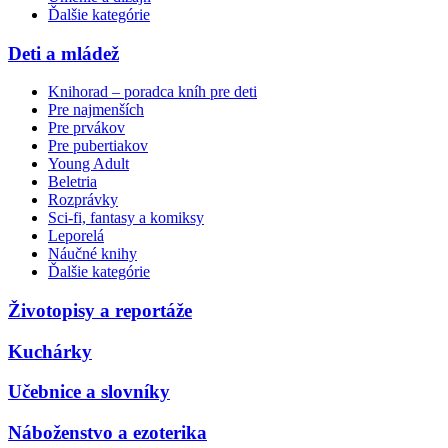
Ďalšie kategórie
Deti a mládež
Knihorad – poradca kníh pre deti
Pre najmenších
Pre prvákov
Pre pubertiakov
Young Adult
Beletria
Rozprávky
Sci-fi, fantasy a komiksy
Leporelá
Náučné knihy
Ďalšie kategórie
Životopisy a reportáže
Kuchárky
Učebnice a slovníky
Náboženstvo a ezoterika