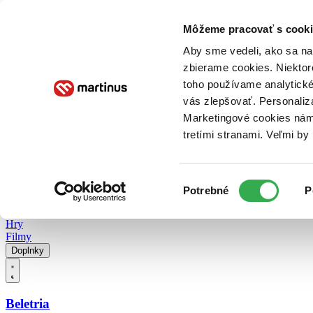
Doručenie
Kníhkupectvá
Knihovrátok
Poukážky
Knižný blog
Kontakt
Môžeme pracovať s cooki
Aby sme vedeli, ako sa na 
zbierame cookies. Niektor
E-knihy
Audioknihy
Hry
Filmy
Knihy
Doplnky
toho používame analytické
vás zlepšovať. Personaliz
Vyhľadávanie
Marketingové cookies nám 
tretími stranami. Veľmi b
Prihlásiť
Vyhľadávanie
Výber
Knihy
Potrebné
P
súhlasu
E-knihy
Audioknihy
Hry
Filmy
Doplnky
Beletria