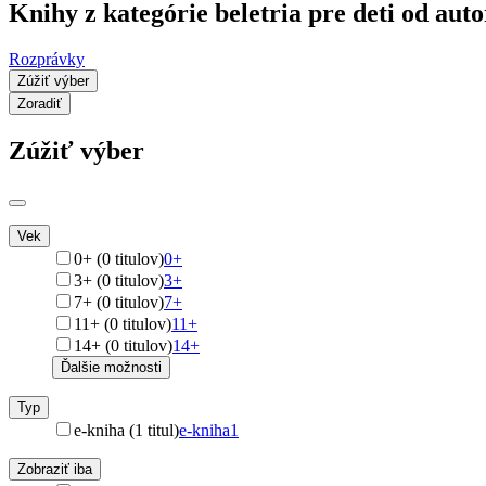
Knihy z kategórie beletria pre deti od au
Rozprávky
Zúžiť výber
Zoradiť
Zúžiť výber
Vek
0+ (0 titulov)
0+
3+ (0 titulov)
3+
7+ (0 titulov)
7+
11+ (0 titulov)
11+
14+ (0 titulov)
14+
Ďalšie možnosti
Typ
e-kniha (1 titul)
e-kniha
1
Zobraziť iba