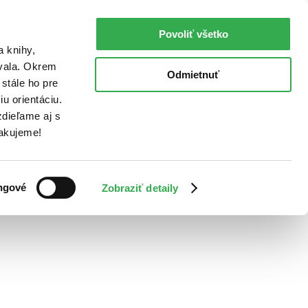
Povoliť všetko
a knihy,
ovala. Okrem
Odmietnuť
stále ho pre
u orientáciu.
dieľame aj s
Ďakujeme!
ngové
Zobraziť detaily