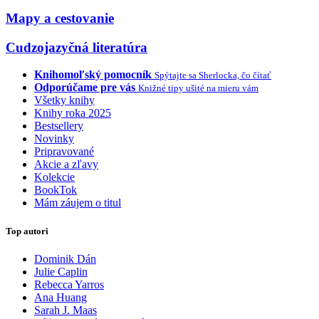
Mapy a cestovanie
Cudzojazyčná literatúra
Knihomoľský pomocník
Spýtajte sa Sherlocka, čo čítať
Odporúčame pre vás
Knižné tipy ušité na mieru vám
Všetky knihy
Knihy roka 2025
Bestsellery
Novinky
Pripravované
Akcie a zľavy
Kolekcie
BookTok
Mám záujem o titul
Top autori
Dominik Dán
Julie Caplin
Rebecca Yarros
Ana Huang
Sarah J. Maas