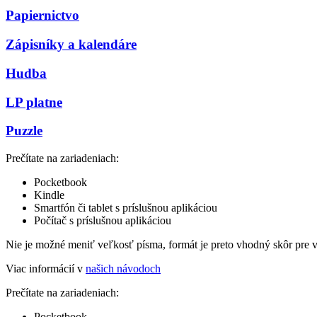
Papiernictvo
Zápisníky a kalendáre
Hudba
LP platne
Puzzle
Prečítate na zariadeniach:
Pocketbook
Kindle
Smartfón či tablet s príslušnou aplikáciou
Počítač s príslušnou aplikáciou
Nie je možné meniť veľkosť písma, formát je preto vhodný skôr pre 
Viac informácií v
našich návodoch
Prečítate na zariadeniach:
Pocketbook