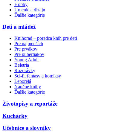
Hobby
Umenie a dizajn
Ďalšie kategórie
Deti a mládež
Knihorad – poradca kníh pre deti
Pre najmenších
Pre prvákov
Pre pubertiakov
Young Adult
Beletria
Rozprávky
Sci-fi, fantasy a komiksy
Leporelá
Náučné knihy
Ďalšie kategórie
Životopisy a reportáže
Kuchárky
Učebnice a slovníky