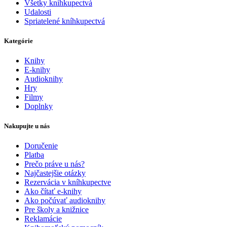
Všetky kníhkupectvá
Udalosti
Spriatelené kníhkupectvá
Kategórie
Knihy
E-knihy
Audioknihy
Hry
Filmy
Doplnky
Nakupujte u nás
Doručenie
Platba
Prečo práve u nás?
Najčastejšie otázky
Rezervácia v kníhkupectve
Ako čítať e-knihy
Ako počúvať audioknihy
Pre školy a knižnice
Reklamácie