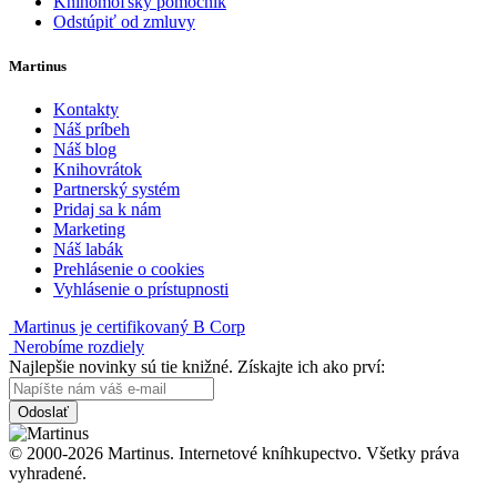
Knihomoľský pomocník
Odstúpiť od zmluvy
Martinus
Kontakty
Náš príbeh
Náš blog
Knihovrátok
Partnerský systém
Pridaj sa k nám
Marketing
Náš labák
Prehlásenie o cookies
Vyhlásenie o prístupnosti
Martinus je certifikovaný B Corp
Nerobíme rozdiely
Najlepšie novinky sú tie knižné. Získajte ich ako prví:
Odoslať
© 2000-2026 Martinus. Internetové kníhkupectvo. Všetky práva
vyhradené.