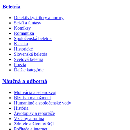
Beletria
Detektívky, trilery a horory
Sci-fi a fantasy
Komiksy
Romantika
Spoločenská beletria
Klasika
Historické
Slovenská beletria
Svetová beletria
Poézia
Ďalšie kategórie
Náučná a odborná
Motivácia a sebarozvoj
Biznis a manažment
Humanitné a spoločenské vedy
História
Životopisy a reportáže
Vzťahy a rodina
Zdravie a životný štýl
Počítače a internet