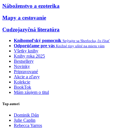
Náboženstvo a ezoterika
Mapy a cestovanie
Cudzojazyčná literatúra
Knihomoľský pomocník
Spýtajte sa Sherlocka, čo čítať
Odporúčame pre vás
Knižné tipy ušité na mieru vám
Všetky knihy
Knihy roka 2025
Bestsellery
Novinky
Pripravované
Akcie a zľavy
Kolekcie
BookTok
Mám záujem o titul
Top autori
Dominik Dán
Julie Caplin
Rebecca Yarros