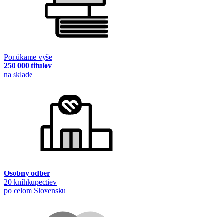
Ponúkame vyše
250 000 titulov
na sklade
Osobný odber
20 kníhkupectiev
po celom Slovensku