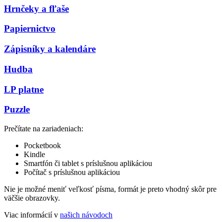
Hrnčeky a fľaše
Papiernictvo
Zápisníky a kalendáre
Hudba
LP platne
Puzzle
Prečítate na zariadeniach:
Pocketbook
Kindle
Smartfón či tablet s príslušnou aplikáciou
Počítač s príslušnou aplikáciou
Nie je možné meniť veľkosť písma, formát je preto vhodný skôr pre
väčšie obrazovky.
Viac informácií v
našich návodoch