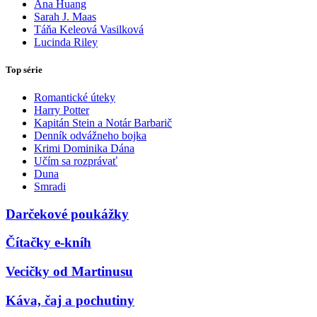
Ana Huang
Sarah J. Maas
Táňa Keleová Vasilková
Lucinda Riley
Top série
Romantické úteky
Harry Potter
Kapitán Stein a Notár Barbarič
Denník odvážneho bojka
Krimi Dominika Dána
Učím sa rozprávať
Duna
Smradi
Darčekové poukážky
Čítačky e-kníh
Vecičky od Martinusu
Káva, čaj a pochutiny