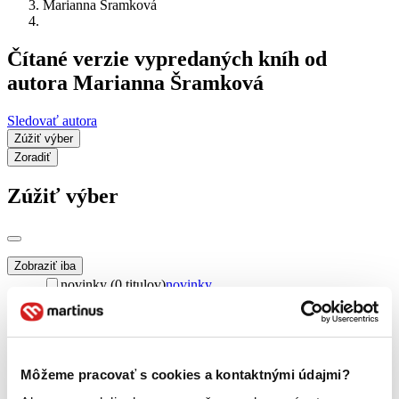
Marianna Šramková
Čítané verzie vypredaných kníh od
autora Marianna Šramková
Sledovať autora
Zúžiť výber
Zoradiť
Zúžiť výber
Zobraziť iba
novinky (0 titulov)
novinky
zľavnené tituly (0 titulov)
zľavnené tituly
Dostupnosť
na centrálnom sklade (0 titulov)
na centrálnom sklade
predpredaj (0 titulov)
predpredaj
Môžeme pracovať s cookies a kontaktnými údajmi?
pripravujeme (0 titulov)
pripravujeme