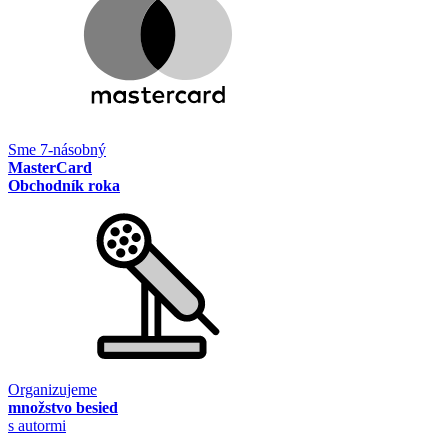
Sme 7-násobný
MasterCard
Obchodník roka
Organizujeme
množstvo besied
s autormi