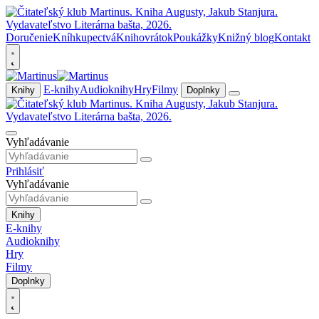
Doručenie
Kníhkupectvá
Knihovrátok
Poukážky
Knižný blog
Kontakt
E-knihy
Audioknihy
Hry
Filmy
Knihy
Doplnky
Vyhľadávanie
Prihlásiť
Vyhľadávanie
Knihy
E-knihy
Audioknihy
Hry
Filmy
Doplnky