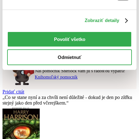
Najvyššia zľava
Zobraziť detaily
Použité filtre
Zrušiť filtre
čítané verzie vypredaných kníh
Nebol nájdený
žiadny titul
vyhovujúci zadaným podmienkam.
Povoliť všetko
Skúste prosím zmeniť vyhľadávaný výraz.
Odmietnuť
Chcete poradiť knihu?
Náš pomocník Sherlock vám ju s radosťou vypátra!
Knihomoľský pomocník
Pridať citát
Co se stane nyní a za chvíli není důležité - dokud je den po zítřku
stejný jako den před včerejškem.