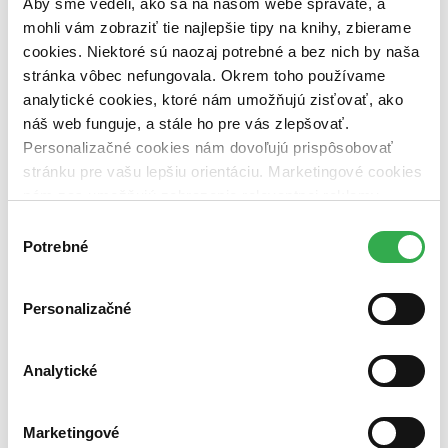
Aby sme vedeli, ako sa na našom webe správate, a
dostupná (bez vypredaných) (0 titulov)
dostupná (bez
vypredaných)
mohli vám zobraziť tie najlepšie tipy na knihy, zbierame
cookies. Niektoré sú naozaj potrebné a bez nich by naša
Nové / čítané
stránka vôbec nefungovala. Okrem toho používame
nová (0 titulov)
nová
analytické cookies, ktoré nám umožňujú zisťovať, ako
čítaná (0 titulov)
čítaná
čítaná - výborný stav (0 titulov)
čítaná - výborný stav
náš web funguje, a stále ho pre vás zlepšovať.
čítaná - mierne opotrebovaná (0 titulov)
čítaná - mierne
Personalizačné cookies nám dovoľujú prispôsobovať
opotrebovaná
stránku pre vašu lepšiu orientáciu. Marketingové cookies
čítané verzie vypredaných kníh (0 titulov)
čítané verzie
nám zas umožňujú zobrazenie relevantnej reklamy.
vypredaných kníh
Niektoré údaje zdieľame aj s tretími stranami. Veľmi by
Výber
Zúžiť výber
nám pomohlo, keby sme mohli používať všetky tieto
Potrebné
súhlasu
cookies. Ďakujeme!
Zoradiť
Personalizačné
Analytické
Bestsellery
Top hodnotené
Novinky
Najdrahšie
Marketingové
Najlacnejšie