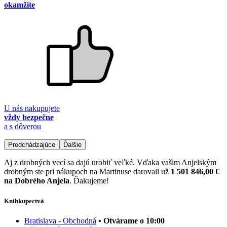
okamžite
U nás nakupujete
vždy bezpečne
a s dôverou
Predchádzajúce
Ďalšie
Aj z drobných vecí sa dajú urobiť veľké. Vďaka vašim Anjelským
drobným ste pri nákupoch na Martinuse darovali už
1 501 846,00 €
na Dobrého Anjela
. Ďakujeme!
Kníhkupectvá
Bratislava - Obchodná
• Otvárame o 10:00