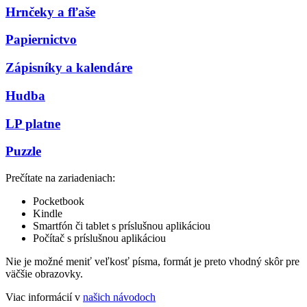
Hrnčeky a fľaše
Papiernictvo
Zápisníky a kalendáre
Hudba
LP platne
Puzzle
Prečítate na zariadeniach:
Pocketbook
Kindle
Smartfón či tablet s príslušnou aplikáciou
Počítač s príslušnou aplikáciou
Nie je možné meniť veľkosť písma, formát je preto vhodný skôr pre
väčšie obrazovky.
Viac informácií v
našich návodoch