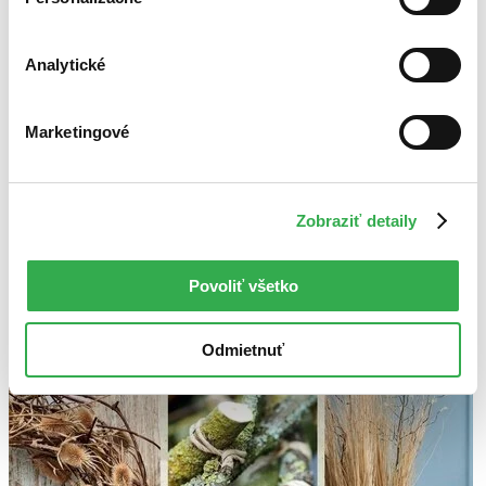
Použité filtre
Zrušiť filtre
Analytické
nové
Na tému aranžovanie kvetín a floristika
Marketingové
Zobraziť detaily
Povoliť všetko
Odmietnuť