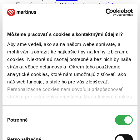
aranžovanie kvetín (1 titul)
aranžovanie kvetín
1
aranžovanie kvetín a floristika (1 titul)
aranžovanie kvetín a
floristika
1
Vydavateľstvo
Profi Press (1 titul)
Profi Press
1
Môžeme pracovať s cookies a kontaktnými údajmi?
Aby sme vedeli, ako sa na našom webe správate, a
Väzba
mohli vám zobraziť tie najlepšie tipy na knihy, zbierame
pevná väzba (1 titul)
pevná väzba
1
cookies. Niektoré sú naozaj potrebné a bez nich by naša
Zúžiť výber
stránka vôbec nefungovala. Okrem toho používame
analytické cookies, ktoré nám umožňujú zisťovať, ako
Zoradiť
náš web funguje, a stále ho pre vás zlepšovať.
Personalizačné cookies nám dovoľujú prispôsobovať
stránku pre vašu lepšiu orientáciu. Marketingové cookies
nám zas umožňujú zobrazenie relevantnej reklamy.
Bestsellery
Niektoré údaje zdieľame aj s tretími stranami. Veľmi by
Top hodnotené
Výber
Novinky
nám pomohlo, keby sme mohli používať všetky tieto
Potrebné
súhlasu
Najdrahšie
cookies. Ďakujeme!
Najlacnejšie
Najvyššia zľava
Personalizačné