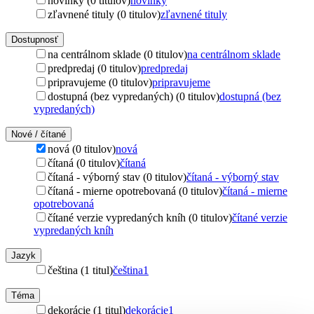
novinky (0 titulov)
novinky
zľavnené tituly (0 titulov)
zľavnené tituly
Dostupnosť
na centrálnom sklade (0 titulov)
na centrálnom sklade
predpredaj (0 titulov)
predpredaj
pripravujeme (0 titulov)
pripravujeme
dostupná (bez vypredaných) (0 titulov)
dostupná (bez
vypredaných)
Nové / čítané
nová (0 titulov)
nová
čítaná (0 titulov)
čítaná
čítaná - výborný stav (0 titulov)
čítaná - výborný stav
čítaná - mierne opotrebovaná (0 titulov)
čítaná - mierne
opotrebovaná
čítané verzie vypredaných kníh (0 titulov)
čítané verzie
vypredaných kníh
Jazyk
čeština (1 titul)
čeština
1
Téma
dekorácie (1 titul)
dekorácie
1