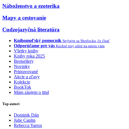
Náboženstvo a ezoterika
Mapy a cestovanie
Cudzojazyčná literatúra
Knihomoľský pomocník
Spýtajte sa Sherlocka, čo čítať
Odporúčame pre vás
Knižné tipy ušité na mieru vám
Všetky knihy
Knihy roka 2025
Bestsellery
Novinky
Pripravované
Akcie a zľavy
Kolekcie
BookTok
Mám záujem o titul
Top autori
Dominik Dán
Julie Caplin
Rebecca Yarros