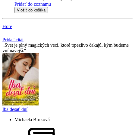
Pridať do zoznamu
Vložiť do košíka
Hore
Pridať citát
Svet je plný magických vecí, ktoré trpezlivo čakajú, kým budeme
vnímavejší.
Iba desať dní
Michaela Brnková