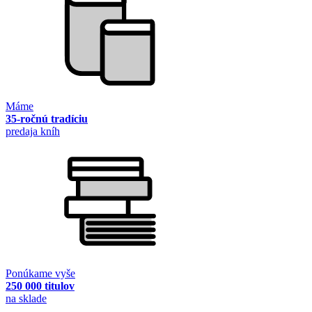
Máme
35-ročnú tradíciu
predaja kníh
Ponúkame vyše
250 000 titulov
na sklade