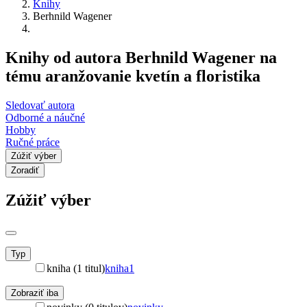
Knihy
Berhnild Wagener
Knihy od autora Berhnild Wagener na
tému aranžovanie kvetín a floristika
Sledovať autora
Odborné a náučné
Hobby
Ručné práce
Zúžiť výber
Zoradiť
Zúžiť výber
Typ
kniha (1 titul)
kniha
1
Zobraziť iba