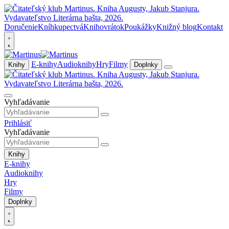
Doručenie
Kníhkupectvá
Knihovrátok
Poukážky
Knižný blog
Kontakt
E-knihy
Audioknihy
Hry
Filmy
Knihy
Doplnky
Vyhľadávanie
Prihlásiť
Vyhľadávanie
Knihy
E-knihy
Audioknihy
Hry
Filmy
Doplnky