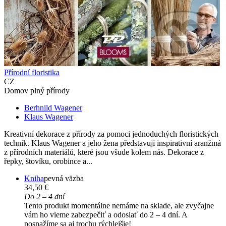
Přírodní floristika
CZ
Domov plný přírody
Berhnild Wagener
Klaus Wagener
Kreativní dekorace z přírody za pomoci jednoduchých floristických
technik. Klaus Wagener a jeho žena představují inspirativní aranžmá
z přírodních materiálů, které jsou všude kolem nás. Dekorace z
řepky, štovíku, orobince a...
Kniha
pevná väzba
34,50 €
Do 2 – 4 dní
Tento produkt momentálne nemáme na sklade, ale zvyčajne
vám ho vieme zabezpečiť a odoslať do 2 – 4 dní. A
posnažíme sa aj trochu rýchlejšie!