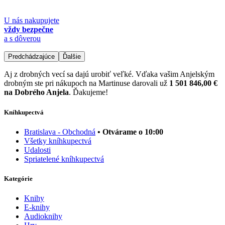
U nás nakupujete
vždy bezpečne
a s dôverou
Predchádzajúce
Ďalšie
Aj z drobných vecí sa dajú urobiť veľké. Vďaka vašim Anjelským
drobným ste pri nákupoch na Martinuse darovali už
1 501 846,00 €
na Dobrého Anjela
. Ďakujeme!
Kníhkupectvá
Bratislava - Obchodná
• Otvárame o 10:00
Všetky kníhkupectvá
Udalosti
Spriatelené kníhkupectvá
Kategórie
Knihy
E-knihy
Audioknihy