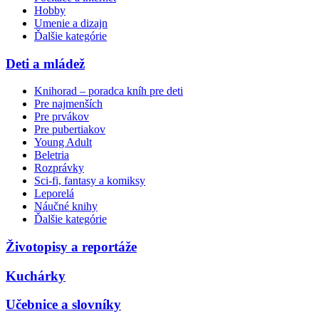
Hobby
Umenie a dizajn
Ďalšie kategórie
Deti a mládež
Knihorad – poradca kníh pre deti
Pre najmenších
Pre prvákov
Pre pubertiakov
Young Adult
Beletria
Rozprávky
Sci-fi, fantasy a komiksy
Leporelá
Náučné knihy
Ďalšie kategórie
Životopisy a reportáže
Kuchárky
Učebnice a slovníky