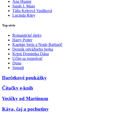
Ana Huang
Sarah J. Maas
Táňa Keleová Vasilková
Lucinda Riley
Top série
Romantické úteky
Harry Potter
Kapitán Stein a Notár Barbarič
Denník odvážneho bojka
Krimi Dominika Dána
Učím sa rozprávať
Duna
Smradi
Darčekové poukážky
Čítačky e-kníh
Vecičky od Martinusu
Káva, čaj a pochutiny