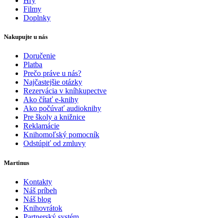
Hry
Filmy
Doplnky
Nakupujte u nás
Doručenie
Platba
Prečo práve u nás?
Najčastejšie otázky
Rezervácia v kníhkupectve
Ako čítať e-knihy
Ako počúvať audioknihy
Pre školy a knižnice
Reklamácie
Knihomoľský pomocník
Odstúpiť od zmluvy
Martinus
Kontakty
Náš príbeh
Náš blog
Knihovrátok
Partnerský systém