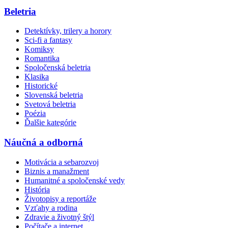
Beletria
Detektívky, trilery a horory
Sci-fi a fantasy
Komiksy
Romantika
Spoločenská beletria
Klasika
Historické
Slovenská beletria
Svetová beletria
Poézia
Ďalšie kategórie
Náučná a odborná
Motivácia a sebarozvoj
Biznis a manažment
Humanitné a spoločenské vedy
História
Životopisy a reportáže
Vzťahy a rodina
Zdravie a životný štýl
Počítače a internet