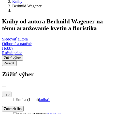
Knihy
Berhnild Wagener
Knihy od autora Berhnild Wagener na
tému aranžovanie kvetín a floristika
Sledovať autora
Odborné a náučné
Hobby
Ručné práce
Zúžiť výber
Zoradiť
Zúžiť výber
Typ
kniha (1 titul)
kniha
1
Zobraziť iba