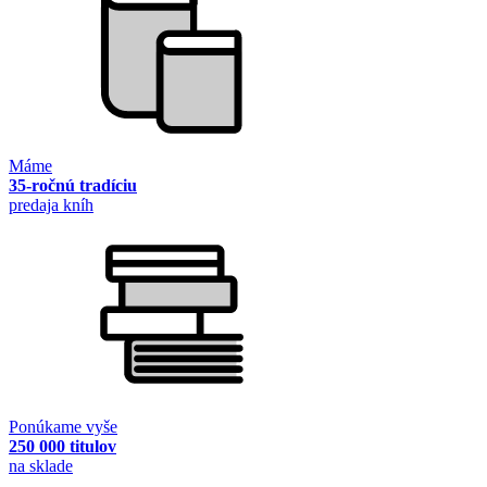
Máme
35-ročnú tradíciu
predaja kníh
Ponúkame vyše
250 000 titulov
na sklade