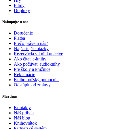
Hry
Filmy
Doplnky
Nakupujte u nás
Doručenie
Platba
Prečo práve u nás?
Najčastejšie otázky
Rezervácia v kníhkupectve
Ako čítať e-knihy
Ako počúvať audioknihy
Pre školy a knižnice
Reklamácie
Knihomoľský pomocník
Odstúpiť od zmluvy
Martinus
Kontakty
Náš príbeh
Náš blog
Knihovrátok
Partnerský systém