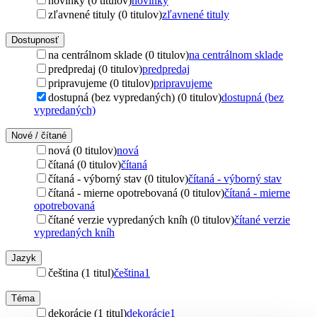
novinky (0 titulov)
novinky
zľavnené tituly (0 titulov)
zľavnené tituly
Dostupnosť
na centrálnom sklade (0 titulov)
na centrálnom sklade
predpredaj (0 titulov)
predpredaj
pripravujeme (0 titulov)
pripravujeme
dostupná (bez vypredaných) (0 titulov)
dostupná (bez
vypredaných)
Nové / čítané
nová (0 titulov)
nová
čítaná (0 titulov)
čítaná
čítaná - výborný stav (0 titulov)
čítaná - výborný stav
čítaná - mierne opotrebovaná (0 titulov)
čítaná - mierne
opotrebovaná
čítané verzie vypredaných kníh (0 titulov)
čítané verzie
vypredaných kníh
Jazyk
čeština (1 titul)
čeština
1
Téma
dekorácie (1 titul)
dekorácie
1