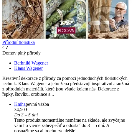
Přírodní floristika
CZ
Domov plný přírody
Berhnild Wagener
Klaus Wagener
Kreativní dekorace z přírody za pomoci jednoduchých floristických
technik. Klaus Wagener a jeho žena představují inspirativní aranžmá
z přírodních materiálů, které jsou všude kolem nás. Dekorace z
řepky, štovíku, orobince a...
Kniha
pevná väzba
34,50 €
Do 3 – 5 dní
Tento produkt momentálne nemáme na sklade, ale zvyčajne
vám ho vieme zabezpečiť a odoslať do 3 – 5 dní. A
posnažíme sa aj trochu rýchlejšie!