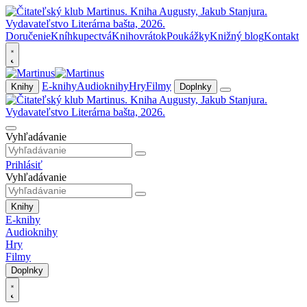
Doručenie
Kníhkupectvá
Knihovrátok
Poukážky
Knižný blog
Kontakt
E-knihy
Audioknihy
Hry
Filmy
Knihy
Doplnky
Vyhľadávanie
Prihlásiť
Vyhľadávanie
Knihy
E-knihy
Audioknihy
Hry
Filmy
Doplnky