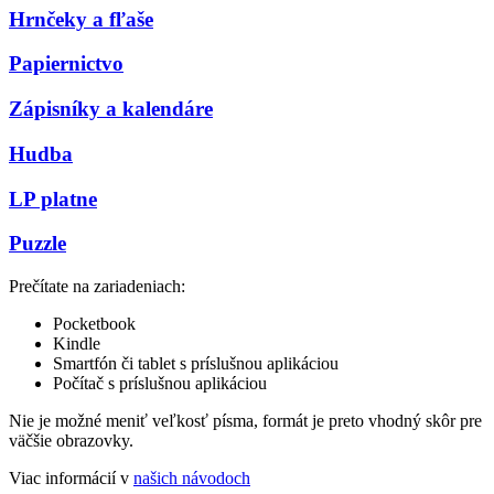
Hrnčeky a fľaše
Papiernictvo
Zápisníky a kalendáre
Hudba
LP platne
Puzzle
Prečítate na zariadeniach:
Pocketbook
Kindle
Smartfón či tablet s príslušnou aplikáciou
Počítač s príslušnou aplikáciou
Nie je možné meniť veľkosť písma, formát je preto vhodný skôr pre
väčšie obrazovky.
Viac informácií v
našich návodoch