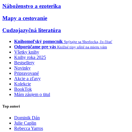
Náboženstvo a ezoterika
Mapy a cestovanie
Cudzojazyčná literatúra
Knihomoľský pomocník
Spýtajte sa Sherlocka, čo čítať
Odporúčame pre vás
Knižné tipy ušité na mieru vám
Všetky knihy
Knihy roka 2025
Bestsellery
Novinky
Pripravované
Akcie a zľavy
Kolekcie
BookTok
Mám záujem o titul
Top autori
Dominik Dán
Julie Caplin
Rebecca Yarros