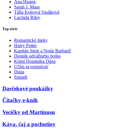
Ana Huang
Sarah J. Maas
Táňa Keleová Vasilková
Lucinda Riley
Top série
Romantické úteky
Harry Potter
Kapitán Stein a Notár Barbarič
Denník odvážneho bojka
Krimi Dominika Dána
Učím sa rozprávať
Duna
Smradi
Darčekové poukážky
Čítačky e-kníh
Vecičky od Martinusu
Káva, čaj a pochutiny