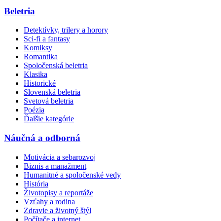
Beletria
Detektívky, trilery a horory
Sci-fi a fantasy
Komiksy
Romantika
Spoločenská beletria
Klasika
Historické
Slovenská beletria
Svetová beletria
Poézia
Ďalšie kategórie
Náučná a odborná
Motivácia a sebarozvoj
Biznis a manažment
Humanitné a spoločenské vedy
História
Životopisy a reportáže
Vzťahy a rodina
Zdravie a životný štýl
Počítače a internet