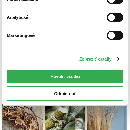
Použité filtre
Zrušiť filtre
Analytické
dostupné
Na tému aranžovanie kvetín a floristika
Marketingové
Zobraziť detaily
Povoliť všetko
Odmietnuť