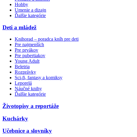
Hobby
Umenie a dizajn
Ďalšie kategórie
Deti a mládež
Knihorad – poradca kníh pre deti
Pre najmenších
Pre prvákov
Pre pubertiakov
Young Adult
Beletria
Rozprávky
Sci-fi, fantasy a komiksy
Leporelá
Náučné knihy
Ďalšie kategórie
Životopisy a reportáže
Kuchárky
Učebnice a slovníky