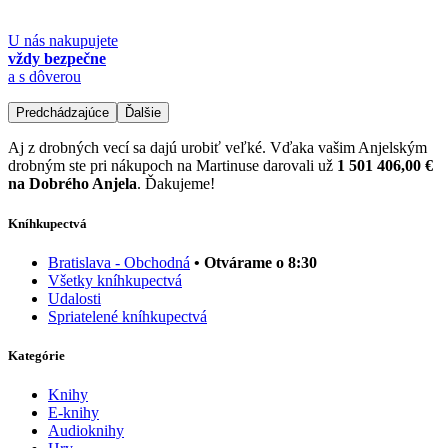
U nás nakupujete
vždy bezpečne
a s dôverou
Predchádzajúce
Ďalšie
Aj z drobných vecí sa dajú urobiť veľké. Vďaka vašim Anjelským
drobným ste pri nákupoch na Martinuse darovali už
1 501 406,00 €
na Dobrého Anjela
. Ďakujeme!
Kníhkupectvá
Bratislava - Obchodná
• Otvárame o 8:30
Všetky kníhkupectvá
Udalosti
Spriatelené kníhkupectvá
Kategórie
Knihy
E-knihy
Audioknihy