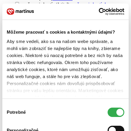
aranžovanie kvetín (1 titul)
aranžovanie kvetín
1
aranžovanie kvetín a floristika (1 titul)
aranžovanie kvetín a
floristika
1
Vydavateľstvo
Profi Press (1 titul)
Profi Press
1
Môžeme pracovať s cookies a kontaktnými údajmi?
Aby sme vedeli, ako sa na našom webe správate, a
Väzba
mohli vám zobraziť tie najlepšie tipy na knihy, zbierame
pevná väzba (1 titul)
pevná väzba
1
cookies. Niektoré sú naozaj potrebné a bez nich by naša
Zúžiť výber
stránka vôbec nefungovala. Okrem toho používame
analytické cookies, ktoré nám umožňujú zisťovať, ako
Zoradiť
náš web funguje, a stále ho pre vás zlepšovať.
Personalizačné cookies nám dovoľujú prispôsobovať
stránku pre vašu lepšiu orientáciu. Marketingové cookies
nám zas umožňujú zobrazenie relevantnej reklamy.
Bestsellery
Niektoré údaje zdieľame aj s tretími stranami. Veľmi by
Top hodnotené
Výber
Novinky
nám pomohlo, keby sme mohli používať všetky tieto
Potrebné
súhlasu
Najdrahšie
cookies. Ďakujeme!
Najlacnejšie
Najvyššia zľava
Personalizačné