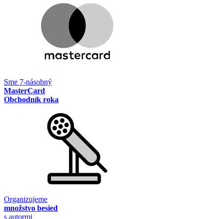
Sme 7-násobný
MasterCard
Obchodník roka
Organizujeme
množstvo besied
s autormi