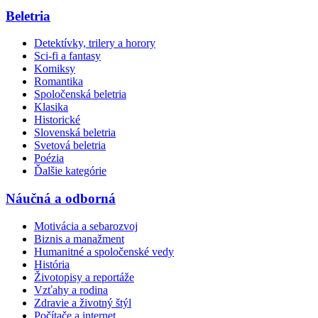
Beletria
Detektívky, trilery a horory
Sci-fi a fantasy
Komiksy
Romantika
Spoločenská beletria
Klasika
Historické
Slovenská beletria
Svetová beletria
Poézia
Ďalšie kategórie
Náučná a odborná
Motivácia a sebarozvoj
Biznis a manažment
Humanitné a spoločenské vedy
História
Životopisy a reportáže
Vzťahy a rodina
Zdravie a životný štýl
Počítače a internet