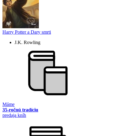
Harry Potter a Dary smrti
J.K. Rowling
Máme
35-ročnú tradíciu
predaja kníh