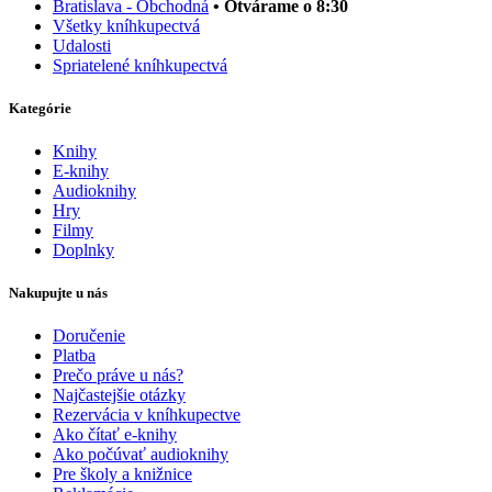
Bratislava - Obchodná
• Otvárame o 8:30
Všetky kníhkupectvá
Udalosti
Spriatelené kníhkupectvá
Kategórie
Knihy
E-knihy
Audioknihy
Hry
Filmy
Doplnky
Nakupujte u nás
Doručenie
Platba
Prečo práve u nás?
Najčastejšie otázky
Rezervácia v kníhkupectve
Ako čítať e-knihy
Ako počúvať audioknihy
Pre školy a knižnice