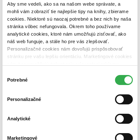
Aby sme vedeli, ako sa na našom webe správate, a
vypredaných)
mohli vám zobraziť tie najlepšie tipy na knihy, zbierame
Nové / čítané
cookies. Niektoré sú naozaj potrebné a bez nich by naša
nová (0 titulov)
nová
stránka vôbec nefungovala. Okrem toho používame
čítaná (0 titulov)
čítaná
analytické cookies, ktoré nám umožňujú zisťovať, ako
čítaná - výborný stav (0 titulov)
čítaná - výborný stav
náš web funguje, a stále ho pre vás zlepšovať.
čítaná - mierne opotrebovaná (0 titulov)
čítaná - mierne
opotrebovaná
Personalizačné cookies nám dovoľujú prispôsobovať
čítané verzie vypredaných kníh (0 titulov)
čítané verzie
stránku pre vašu lepšiu orientáciu. Marketingové cookies
vypredaných kníh
nám zas umožňujú zobrazenie relevantnej reklamy.
Zúžiť výber
Niektoré údaje zdieľame aj s tretími stranami. Veľmi by
Výber
nám pomohlo, keby sme mohli používať všetky tieto
Potrebné
súhlasu
Zoradiť
cookies. Ďakujeme!
Personalizačné
Bestsellery
Analytické
Top hodnotené
Novinky
Najdrahšie
Najlacnejšie
Marketingové