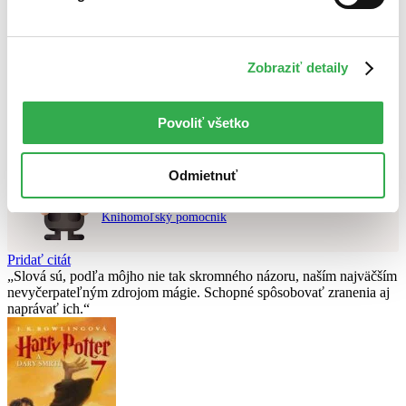
Najvyššia zľava
Použité filtre
Zobraziť detaily
Zrušiť filtre
čítané - výborný stav
Nebol nájdený
žiadny titul
vyhovujúci zadaným podmienkam.
Skúste prosím zmeniť vyhľadávaný výraz.
Povoliť všetko
Odmietnuť
Chcete poradiť knihu?
Náš pomocník Sherlock vám ju s radosťou vypátra!
Knihomoľský pomocník
Pridať citát
Slová sú, podľa môjho nie tak skromného názoru, naším najväčším
nevyčerpateľným zdrojom mágie. Schopné spôsobovať zranenia aj
naprávať ich.