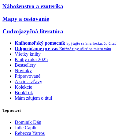
Náboženstvo a ezoterika
Mapy a cestovanie
Cudzojazyčná literatúra
Knihomoľský pomocník
Spýtajte sa Sherlocka, čo čítať
Odporúčame pre vás
Knižné tipy ušité na mieru vám
Všetky knihy
Knihy roka 2025
Bestsellery
Novinky
Pripravované
Akcie a zľavy
Kolekcie
BookTok
Mám záujem o titul
Top autori
Dominik Dán
Julie Caplin
Rebecca Yarros