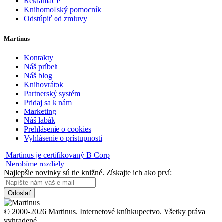
Reklamácie
Knihomoľský pomocník
Odstúpiť od zmluvy
Martinus
Kontakty
Náš príbeh
Náš blog
Knihovrátok
Partnerský systém
Pridaj sa k nám
Marketing
Náš labák
Prehlásenie o cookies
Vyhlásenie o prístupnosti
Martinus je certifikovaný B Corp
Nerobíme rozdiely
Najlepšie novinky sú tie knižné. Získajte ich ako prví:
Odoslať
© 2000-2026 Martinus. Internetové kníhkupectvo. Všetky práva
vyhradené.