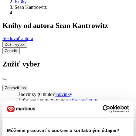
Knihy
Sean Kantrowitz
Knihy od autora Sean Kantrowitz
Sledovať autora
Zúžiť výber
Zoradiť
Zúžiť výber
Zobraziť iba
novinky (0 titulov)
novinky
zľavnené tituly (0 titulov)
zľavnené tituly
Dostupnosť
na centrálnom sklade (0 titulov)
na centrálnom sklade
predpredaj (0 titulov)
predpredaj
pripravujeme (0 titulov)
pripravujeme
Môžeme pracovať s cookies a kontaktnými údajmi?
dostupná (bez vypredaných) (0 titulov)
dostupná (bez