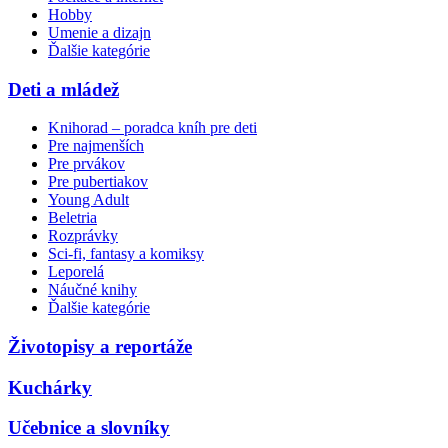
Hobby
Umenie a dizajn
Ďalšie kategórie
Deti a mládež
Knihorad – poradca kníh pre deti
Pre najmenších
Pre prvákov
Pre pubertiakov
Young Adult
Beletria
Rozprávky
Sci-fi, fantasy a komiksy
Leporelá
Náučné knihy
Ďalšie kategórie
Životopisy a reportáže
Kuchárky
Učebnice a slovníky