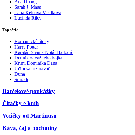
Ana Huang
Sarah J. Maas
Táňa Keleová Vasilková
Lucinda Riley
Top série
Romantické úteky
Harry Potter
Kapitán Stein a Notár Barbarič
Denník odvážneho bojka
Krimi Dominika Dána
Učím sa rozprávať
Duna
Smradi
Darčekové poukážky
Čítačky e-kníh
Vecičky od Martinusu
Káva, čaj a pochutiny