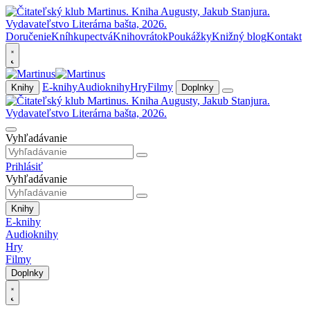
Doručenie
Kníhkupectvá
Knihovrátok
Poukážky
Knižný blog
Kontakt
E-knihy
Audioknihy
Hry
Filmy
Knihy
Doplnky
Vyhľadávanie
Prihlásiť
Vyhľadávanie
Knihy
E-knihy
Audioknihy
Hry
Filmy
Doplnky