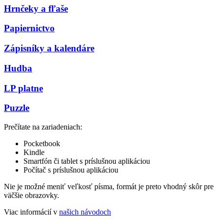
Hrnčeky a fľaše
Papiernictvo
Zápisníky a kalendáre
Hudba
LP platne
Puzzle
Prečítate na zariadeniach:
Pocketbook
Kindle
Smartfón či tablet s príslušnou aplikáciou
Počítač s príslušnou aplikáciou
Nie je možné meniť veľkosť písma, formát je preto vhodný skôr pre
väčšie obrazovky.
Viac informácií v
našich návodoch