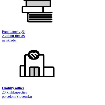
Ponúkame vyše
250 000 titulov
na sklade
Osobný odber
20 kníhkupectiev
po celom Slovensku